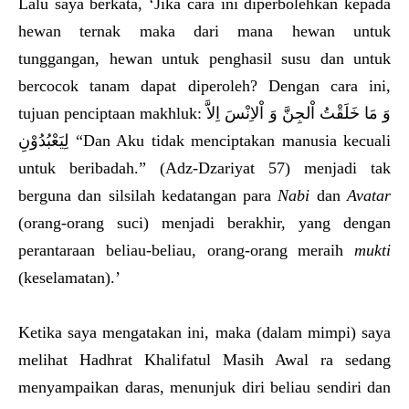
Lalu saya berkata, ‘Jika cara ini diperbolehkan kepada
hewan ternak maka dari mana hewan untuk
tunggangan, hewan untuk penghasil susu dan untuk
bercocok tanam dapat diperoleh? Dengan cara ini,
tujuan penciptaan makhluk: وَ مَا خَلَقْتُ اْلجِنَّ وَ اْلاِنْسَ اِلاَّ
لِيَعْبُدُوْنِ “Dan Aku tidak menciptakan manusia kecuali
untuk beribadah.” (Adz-Dzariyat 57) menjadi tak
berguna dan silsilah kedatangan para
Nabi
dan
Avatar
(orang-orang suci) menjadi berakhir, yang dengan
perantaraan beliau-beliau, orang-orang meraih
mukti
(keselamatan).’
Ketika saya mengatakan ini, maka (dalam mimpi) saya
melihat Hadhrat Khalifatul Masih Awal ra sedang
menyampaikan daras, menunjuk diri beliau sendiri dan