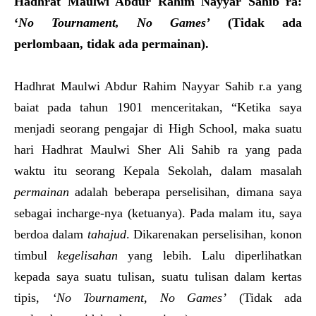
Hadhrat Maulwi Abdur Rahim Nayyar Sahib ra
:
‘
No Tournament, No Games’
(Tidak ada
perlombaan, tidak ada permainan).
Hadhrat Maulwi Abdur Rahim Nayyar Sahib r.a yang
baiat pada tahun 1901 menceritakan, “Ketika saya
menjadi seorang pengajar di High School, maka suatu
hari Hadhrat Maulwi Sher Ali Sahib ra yang pada
waktu itu seorang Kepala Sekolah, dalam masalah
permainan
adalah beberapa perselisihan, dimana saya
sebagai incharge-nya (ketuanya). Pada malam itu, saya
berdoa dalam
t
ahajud
. Dikarenakan perselisihan, konon
timbul
kegelisahan
yang lebih. Lalu diperlihatkan
kepada saya suatu tulisan, suatu tulisan dalam kertas
tipis,
‘No Tournament, No Games’
(Tidak ada