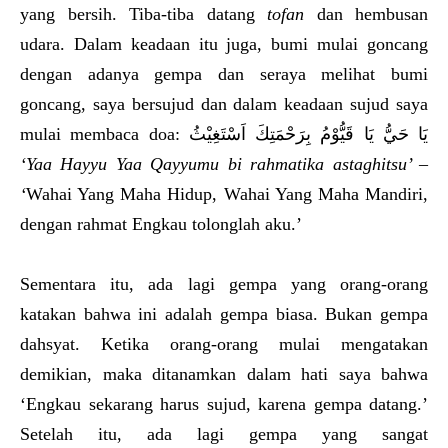
yang bersih. Tiba-tiba datang
tofan
dan hembusan
udara. Dalam keadaan itu juga, bumi mulai goncang
dengan adanya gempa dan seraya melihat bumi
goncang, saya bersujud dan dalam keadaan sujud saya
mulai membaca doa: يَا حَيُّ يَا قَيُّوْمُ بِرَحْمَتِكَ اَسْتَغِيْثُ
‘Yaa Hayyu Yaa Qayyumu bi rahmatika astaghitsu’ –
‘
Wahai Yang Maha Hidup, Wahai Yang Maha Mandiri,
dengan rahmat Engkau tolonglah aku.’
Sementara itu, ada lagi gempa yang orang-orang
katakan bahwa ini adalah gempa biasa. Bukan gempa
dahsyat. Ketika orang-orang mulai mengatakan
demikian, maka ditanamkan dalam hati saya bahwa
‘Engkau sekarang harus sujud, karena gempa datang.’
Setelah itu, ada lagi gempa yang sangat