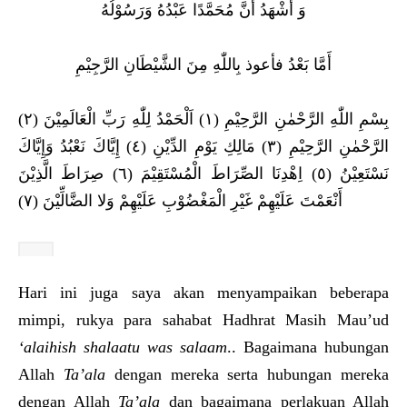
وَ أَشْهَدُ أَنَّ مُحَمَّدًا عَبْدُهُ وَرَسُوْلُهُ
أَمَّا بَعْدُ فأعوذ بِاللّٰهِ مِنَ الشَّيْطَانِ الرَّجِيْمِ
بِسْمِ اللّٰهِ الرَّحْمٰنِ الرَّحِيْمِ (١) اَلْحَمْدُ لِلّٰهِ رَبِّ الْعَالَمِيْنَ (٢)
الرَّحْمٰنِ الرَّحِيْمِ (٣) مَالِكِ يَوْمِ الدِّيْنِ (٤) إِيَّاكَ نَعْبُدُ وَإِيَّاكَ
نَسْتَعِيْنُ (٥) اِهْدِنَا الصِّرَاطَ الْمُسْتَقِيْمَ (٦) صِرَاطَ الَّذِيْنَ
أَنْعَمْتَ عَلَيْهِمْ غَيْرِ الْمَغْضُوْبِ عَلَيْهِمْ وَلا الضَّالِّيْنَ (٧)
Hari ini juga saya akan menyampaikan beberapa
mimpi, rukya para sahabat Hadhrat Masih Mau’ud
‘alaihish shalaatu was salaam
.. Bagaimana hubungan
Allah
Ta’ala
dengan mereka serta hubungan mereka
dengan Allah
Ta’ala
dan bagaimana perlakuan Allah