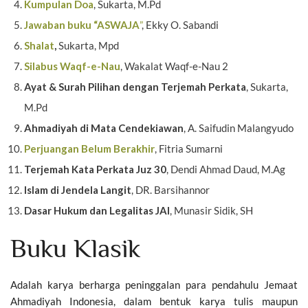
Kumpulan Doa
, Sukarta, M.Pd
Jawaban buku “ASWAJA
”
, Ekky O. Sabandi
Shalat
,
Sukarta, Mpd
Silabus Waqf-e-Nau
,
Wakalat Waqf-e-Nau 2
Ayat & Surah Pilihan dengan Terjemah Perkata
, Sukarta,
M.Pd
Ahmadiyah di Mata Cendekiawan
, A. Saifudin Malangyudo
Perjuangan Belum Berakhir
, Fitria Sumarni
Terjemah Kata Perkata Juz 30
, Dendi Ahmad Daud, M.Ag
Islam di Jendela Langit
, DR. Barsihannor
Dasar Hukum dan Legalitas JAI
, Munasir Sidik, SH
Buku Klasik
Adalah karya berharga peninggalan para pendahulu Jemaat
Ahmadiyah Indonesia, dalam bentuk karya tulis maupun