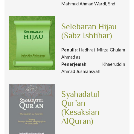
Mahmud Ahmad Wardi, Shd
Selebaran Hijau
(Sabz Ishtihar)
Penulis
: Hadhrat Mirza Ghulam
Ahmad as
Penerjemah
: Khaeruddin
Ahmad Jusmansyah
Syahadatul
Qur’an
(Kesaksian
AlQuran)