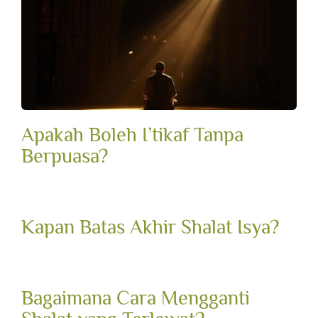
Apakah Boleh I’tikaf Tanpa
Berpuasa?
Kapan Batas Akhir Shalat Isya?
Bagaimana Cara Mengganti