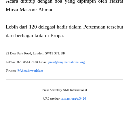
Acara ditutup dengan doa yang dipimpin oleh Hazrat
Mirza Masroor Ahmad.
Lebih dari 120 delegasi hadir dalam Pertemuan tersebut
dari berbagai kota di Eropa.
22 Deer Park Road, London, SW19 3TL UK
Tel/Fax: 020 8544 7678 Email:
press@amjinternational.org
Twitter:
@AhmadiyyatIslam
Press Secretary AMJ International
URL sumber
:
alislam.org/e/3426