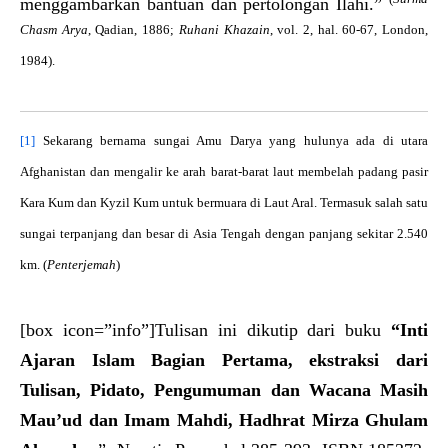
menggambarkan bantuan dan pertolongan Ilahi.”
Chasm Arya
, Qadian, 1886;
Ruhani Khazain
, vol. 2, hal. 60-67, London,
1984).
[1]
Sekarang bernama sungai Amu Darya yang hulunya ada di utara
Afghanistan dan mengalir ke arah barat-barat laut membelah padang pasir
Kara Kum dan Kyzil Kum untuk bermuara di Laut Aral. Termasuk salah satu
sungai terpanjang dan besar di Asia Tengah dengan panjang sekitar 2.540
km. (
Penterjemah
)
[box icon=”info”]Tulisan ini dikutip dari buku
“Inti
Ajaran Islam Bagian Pertama, ekstraksi dari
Tulisan, Pidato, Pengumuman dan Wacana Masih
Mau’ud dan Imam Mahdi, Hadhrat Mirza Ghulam