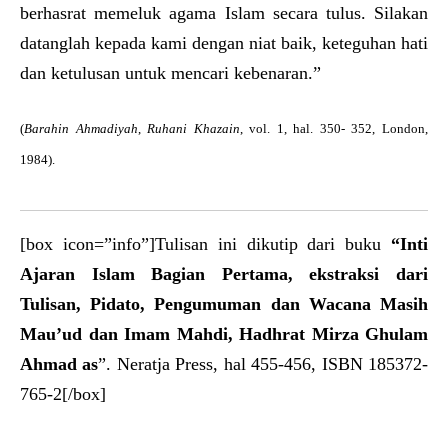
berhasrat memeluk agama Islam secara tulus. Silakan
datanglah kepada kami dengan niat baik, keteguhan hati
dan ketulusan untuk mencari kebenaran.”
(
Barahin Ahmadiyah
,
Ruhani Khazain
, vol. 1, hal. 350- 352, London,
1984).
[box icon=”info”]Tulisan ini dikutip dari buku
“Inti
Ajaran Islam Bagian Pertama, ekstraksi dari
Tulisan, Pidato, Pengumuman dan Wacana Masih
Mau’ud dan Imam Mahdi, Hadhrat Mirza Ghulam
Ahmad as
”. Neratja Press, hal 455-456, ISBN 185372-
765-2[/box]