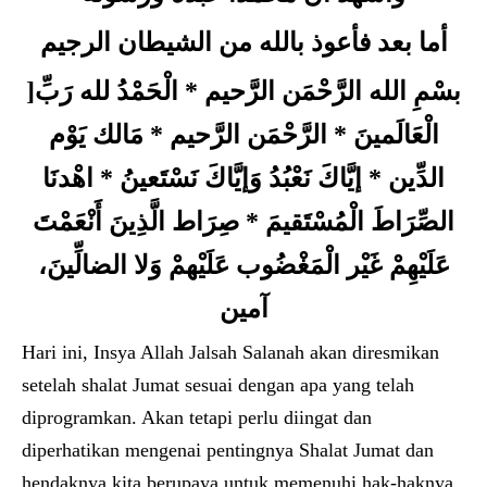
أما بعد فأعوذ بالله من الشيطان الرجيم
]بسْمِ الله الرَّحْمَن الرَّحيم * الْحَمْدُ لله رَبِّ
الْعَالَمينَ * الرَّحْمَن الرَّحيم * مَالك يَوْم
الدِّين * إيَّاكَ نَعْبُدُ وَإيَّاكَ نَسْتَعينُ * اهْدنَا
الصِّرَاطَ الْمُسْتَقيمَ * صِرَاط الَّذِينَ أَنْعَمْتَ
عَلَيْهِمْ غَيْر الْمَغْضُوب عَلَيْهمْ وَلا الضالِّينَ،
آمين
Hari ini, Insya Allah Jalsah Salanah akan diresmikan
setelah shalat Jumat sesuai dengan apa yang telah
diprogramkan. Akan tetapi perlu diingat dan
diperhatikan mengenai pentingnya Shalat Jumat dan
hendaknya kita berupaya untuk memenuhi hak-haknya.