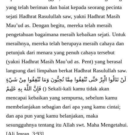
yang telah beriman dan baiat kepada seorang pecinta
sejati Hadhrat Rasulullah saw, yakni Hadhrat Masih
Mau’ud as. Dengan begitu, mereka telah meraih
pengetahuan bagaimana meraih kebaikan sejati. Untuk
meraihnya, mereka telah berupaya meraih cahaya dan
petunjuk dari menara yang penuh cahaya tersebut
(yakni Hadhrat Masih Mau’ud as. Pent) yang berasal
langsung dari limpahan berkat Hadhrat Rasulullah saw.
لَنْ تَنَالُوا الْبِرَّ حَتَّى تُنْفِقُوا مِمَّا تُحِبُّونَ وَمَا تُنْفِقُوا مِنْ شَيْءٍ
فَإِنَّ اللَّهَ بِهِ عَلِيمٌ () Sekali-kali kamu tidak akan
mencapai kebaikan yang sempurna, sebelum kamu
membelanjakan sebagian dari apa yang kamu cintai;
dan apa pun yang kamu belanjakan, maka
sesungguhnya tentang itu Allah swt. Maha Mengetahui.
[Ali Imran, 3:93]