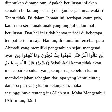
ditemukan dimana pun. Apakah ketulusan ini akan
semakin berkurang seiring dengan berjalannya waktu?
Tentu tidak. Di dalam Jemaat ini, terdapat kaum pria,
kaum ibu serta anak-anak yang unggul dalam hal
ketulusan. Dan hal ini tidak hanya terjadi di beberapa
tempat tertentu saja. Namun, di dunia ini tersebar para
Ahmadi yang memiliki pengetahuan sejati mengenai
ayat: لَنْ تَنَالُوا الْبِرَّ حَتَّى تُنْفِقُوا مِمَّا تُحِبُّونَ وَمَا تُنْفِقُوا مِنْ
شَيْءٍ فَإِنَّ اللَّهَ بِهِ عَلِيمٌ () Sekali-kali kamu tidak akan
mencapai kebaikan yang sempurna, sebelum kamu
membelanjakan sebagian dari apa yang kamu cintai;
dan apa pun yang kamu belanjakan, maka
sesungguhnya tentang itu Allah swt. Maha Mengetahui.
[Ali Imran, 3:93]