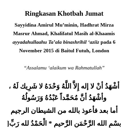
Ringkasan Khotbah Jumat
Sayyidina Amirul Mu’minin, Hadhrat Mirza
Masrur Ahmad, Khalifatul Masih al-Khaamis
ayyadahullaahu Ta’ala binashrihil ‘aziiz
pada 6
November 2015 di Baitul Futuh, London
“Assalamu ‘alaikum wa Rahmatullah”
أشْهَدُ أنْ لا إله إِلاَّ اللَّهُ وَحْدَهُ لا شَرِيك لَهُ ،
وأشْهَدُ أنَّ مُحَمَّداً عَبْدُهُ وَرَسُولُهُ
أما بعد فأعوذ بالله من الشيطان الرجيم
]بسْمِ الله الرَّحْمَن الرَّحيم * الْحَمْدُ لله رَبِّ