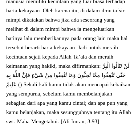
manusia memiliki kecintaan yang luar biasa terhadap
harta kekayaan. Oleh karena itu, di dalam ilmu tafsir
mimpi dikatakan bahwa jika ada seseorang yang
melihat di dalam mimpi bahwa ia mengeluarkan
hatinya lalu memberikannya pada orang lain maka hal
tersebut berarti harta kekayaan. Jadi untuk meraih
kecintaan sejati kepada Allah Ta’ala dan meraih
keimanan yang hakiki, maka difirmankan: لَنْ تَنَالُوا الْبِرَّ
حَتَّى تُنْفِقُوا مِمَّا تُحِبُّونَ وَمَا تُنْفِقُوا مِنْ شَيْءٍ فَإِنَّ اللَّهَ بِهِ
عَلِيمٌ () Sekali-kali kamu tidak akan mencapai kebaikan
yang sempurna, sebelum kamu membelanjakan
sebagian dari apa yang kamu cintai; dan apa pun yang
kamu belanjakan, maka sesungguhnya tentang itu Allah
swt. Maha Mengetahui. [Ali Imran, 3:93]