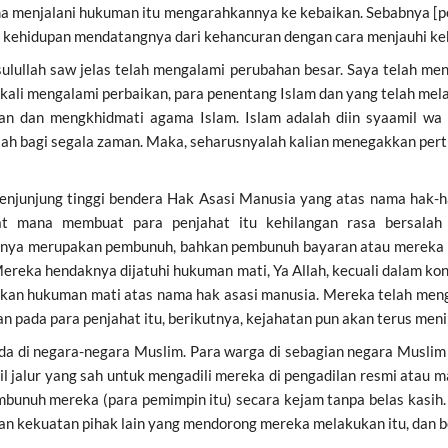
ma menjalani hukuman itu mengarahkannya ke kebaikan. Sebabnya [
n kehidupan mendatangnya dari kehancuran dengan cara menjauhi k
ulullah saw jelas telah mengalami perubahan besar. Saya telah me
ekali mengalami perbaikan, para penentang Islam dan yang telah mel
kan dan mengkhidmati agama Islam. Islam adalah diin syaamil 
lah bagi segala zaman. Maka, seharusnyalah kalian menegakkan per
 penjunjung tinggi bendera Hak Asasi Manusia yang atas nama hak-
at mana membuat para penjahat itu kehilangan rasa bersalah
aranya merupakan pembunuh, bahkan pembunuh bayaran atau mereka 
Mereka hendaknya dijatuhi hukuman mati, Ya Allah, kecuali dalam k
puskan hukuman mati atas nama hak asasi manusia. Mereka telah m
kan pada para penjahat itu, berikutnya, kejahatan pun akan terus men
erbeda di negara-negara Muslim. Para warga di sebagian negara Mu
il jalur yang sah untuk mengadili mereka di pengadilan resmi at
nuh mereka (para pemimpin itu) secara kejam tanpa belas kasih. K
ian kekuatan pihak lain yang mendorong mereka melakukan itu, dan 