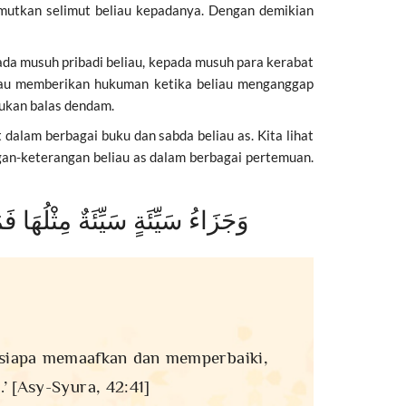
mutkan selimut beliau kepadanya. Dengan demikian
da musuh pribadi beliau, kepada musuh para kerabat
liau memberikan hukuman ketika beliau menganggap
bukan balas dendam.
dalam berbagai buku dan sabda beliau as. Kita lihat
ngan-keterangan beliau as dalam berbagai pertemuan.
وَجَزَاءُ سَيِّئَةٍ سَيِّئَةٌ مِثْلُهَا
g siapa memaafkan dan memperbaiki,
’ [Asy-Syura, 42:41]