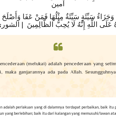
آمين
وَجَزَاءُ سَيِّئَةٍ سَيِّئَةٌ مِثْلُهَا فَمَنْ عَفَا وَأَصْلَحَ
ُ عَلَى اللَّهِ إِنَّهُ لَا يُحِبُّ الظَّالِمِينَ | الشورى 
ncederaan (melukai) adalah pencederaan yang setim
 maka ganjarannya ada pada Allah. Sesungguhnya
 adalah perlakuan yang di dalamnya terdapat perbaikan, baik itu 
un yang berlebihan; baik itu dari kalangan yang memusuhi/lawan ata