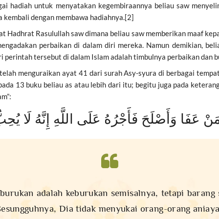
bagai hadiah untuk menyatakan kegembiraannya beliau saw menyeli
ia kembali dengan membawa hadiahnya.[2]
at Hadhrat Rasulullah saw dimana beliau saw memberikan maaf kepa
mengadakan perbaikan di dalam diri mereka. Namun demikian, be
perintah tersebut di dalam Islam adalah timbulnya perbaikan dan 
telah menguraikan ayat 41 dari surah Asy-syura di berbagai tempat 
ada 13 buku beliau as atau lebih dari itu; begitu juga pada ketera
am”:
 فَمَنْ عَفَا وَأَصْلَحَ فَأَجْرُهُ عَلَى اللَّهِ إِنَّهُ لَا 
burukan adalah keburukan semisalnya, tetapi baran
esungguhnya, Dia tidak menyukai orang-orang aniaya.