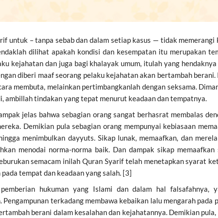
arif untuk – tanpa sebab dan dalam setiap kasus — tidak memerang
hendaklah dilihat apakah kondisi dan kesempatan itu merupakan t
laku kejahatan dan juga bagi khalayak umum, itulah yang hendakny
ngan diberi maaf seorang pelaku kejahatan akan bertambah berani.
cara membuta, melainkan pertimbangkanlah dengan seksama. Dimana
, ambillah tindakan yang tepat menurut keadaan dan tempatnya.
ampak jelas bahwa sebagian orang sangat berhasrat membalas de
reka. Demikian pula sebagian orang mempunyai kebiasaan memaa
sehingga menimbulkan dayyuts. Sikap lunak, memaafkan, dan merel
, bahkan menodai norma-norma baik. Dan dampak sikap memaafkan
urukan semacam inilah Quran Syarif telah menetapkan syarat kete
 pada tempat dan keadaan yang salah. [3]
pemberian hukuman yang Islami dan dalam hal falsafahnya, ya
h. Pengampunan terkadang membawa kebaikan lalu mengarah pada p
bertambah berani dalam kesalahan dan kejahatannya. Demikian pula