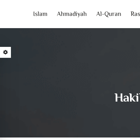
Islam
Ahmadiyah
Al-Quran
Ras
Hak