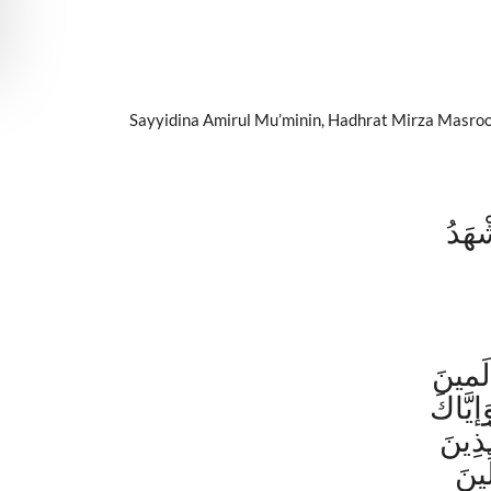
Sayyidina Amirul Mu’minin, Hadhrat Mirza Masroo
ْهَدُ
لَمينَ
إيَّاكَ
ذِينَ
ِينَ