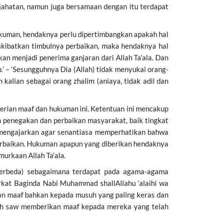
jahatan, namun juga bersamaan dengan itu terdapat
kuman, hendaknya perlu dipertimbangkan apakah hal
akibatkan timbulnya perbaikan, maka hendaknya hal
n menjadi penerima ganjaran dari Allah Ta’ala. Dan
.
’ – ‘Sesungguhnya Dia (Allah) tidak menyukai orang-
kalian sebagai orang zhalim (aniaya, tidak adil dan
berian maaf dan hukuman ini. Ketentuan ini mencakup
am penegakan dan perbaikan masyarakat, baik tingkat
m mengajarkan agar senantiasa memperhatikan bahwa
erbaikan. Hukuman apapun yang diberikan hendaknya
urkaan Allah Ta’ala.
 berbeda) sebagaimana terdapat pada agama-agama
rkat Baginda Nabi Muhammad shallAllahu ‘alaihi wa
kan maaf bahkan kepada musuh yang paling keras dan
lah saw memberikan maaf kepada mereka yang telah