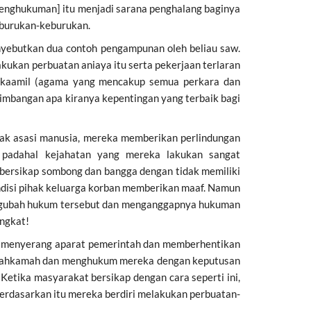
penghukuman] itu menjadi sarana penghalang baginya
eburukan-keburukan.
nyebutkan dua contoh pengampunan oleh beliau saw.
akukan perbuatan aniaya itu serta pekerjaan terlaran
wa kaamil (agama yang mencakup semua perkara dan
timbangan apa kiranya kepentingan yang terbaik bagi
hak asasi manusia, mereka memberikan perlindungan
 padahal kejahatan yang mereka lakukan sangat
bersikap sombong dan bangga dengan tidak memiliki
ondisi pihak keluarga korban memberikan maaf. Namun
engubah hukum tersebut dan menganggapnya hukuman
ingkat!
slim menyerang aparat pemerintah dan memberhentikan
au mahkamah dan menghukum mereka dengan keputusan
etika masyarakat bersikap dengan cara seperti ini,
berdasarkan itu mereka berdiri melakukan perbuatan-