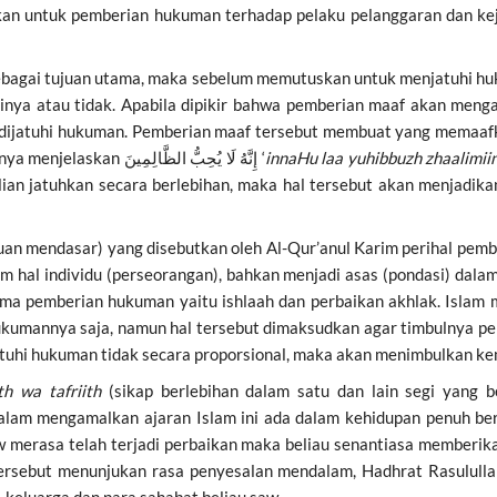
kan untuk pemberian hukuman terhadap pelaku pelanggaran dan ke
ebagai tujuan utama, maka sebelum memutuskan untuk menjatuhi hu
rinya atau tidak. Apabila dipikir bahwa pemberian maaf akan meng
k dijatuhi hukuman. Pemberian maaf tersebut membuat yang memaafka
ayat yang telah disebutkan diatas pada bagian akhirnya menjelaskan إِنَّهُ لَا يُحِبُّ الظَّالِمِينَ ‘
innaHu laa yuhibbuzh zhaalimiin
lian jatuhkan secara berlebihan, maka hal tersebut akan menjadikan 
uan mendasar) yang disebutkan oleh Al-Qur’anul Karim perihal pem
am hal individu (perseorangan), bahkan menjadi asas (pondasi) dal
tama pemberian hukuman yaitu ishlaah dan perbaikan akhlak. Isla
ukumannya saja, namun hal tersebut dimaksudkan agar timbulnya p
atuhi hukuman tidak secara proporsional, maka akan menimbulkan kem
th wa tafriith
(sikap berlebihan dalam satu dan lain segi yang
dalam mengamalkan ajaran Islam ini ada dalam kehidupan penuh be
saw merasa telah terjadi perbaikan maka beliau senantiasa memberi
 tersebut menunjukan rasa penyesalan mendalam, Hadhrat Rasulul