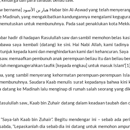
keluarga dan para sahabat beliau saw.
dhrat Zainab radhiyAllahu ta’ala
ke Madinah, yang mengakibatkan kandungannya mengalami keguguran
w memutuskan untuk membunuhnya. Pada saat penaklukan kota Mekkah
ar hadir di hadapan Rasulullah saw dan sambil memohon belas kasih
mbawa saya kembali (datang) ke sini. Hai Nabi Allah, kami tadiny
etunjuk kepada kami dan menghindarkan kami dari kehancuran. Saya
h saw. memaafkan pembunuh anak perempuan beliau itu dan beliau ber
telah menganugerahkan taufik [kepada engkau] untuk masuk Islam”[1
ma, yang sambil menyerang kehormatan perempuan-perempuan Islam
k membunuhnya. Saudara Kaab menulis surat kepadanya bahwa kini k
a datang ke Madinah lalu menginap di rumah salah seorang yang di
a Rasulullah saw., Kaab bin Zuhair datang dalam keadaan taubah dan
a “Saya-lah Kaab bin Zuhair”. Begitu mendengar ini – sebab ada 
rsabda, “Lepaskanlah dia sebab dia ini datang untuk memohon am