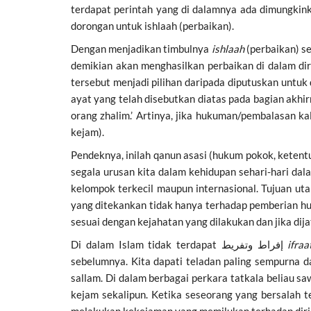
terdapat perintah yang di dalamnya ada dimungkin
dorongan untuk ishlaah (perbaikan).
Dengan menjadikan timbulnya
ishlaah
(perbaikan) s
demikian akan menghasilkan perbaikan di dalam di
tersebut menjadi pilihan daripada diputuskan untu
orang zhalim.’ Artinya, jika hukuman/pembalasan ka
kejam).
Pendeknya, inilah qanun asasi (hukum pokok, ketent
segala urusan kita dalam kehidupan sehari-hari dal
kelompok terkecil maupun internasional. Tujuan u
yang ditekankan tidak hanya terhadap pemberian h
sesuai dengan kejahatan yang dilakukan dan jika dij
Di dalam Islam tidak terdapat إفراط وتفريط
ifraa
sebelumnya. Kita dapati teladan paling sempurna 
sallam. Di dalam berbagai perkara tatkala beliau 
kejam sekalipun. Ketika seseorang yang bersalah