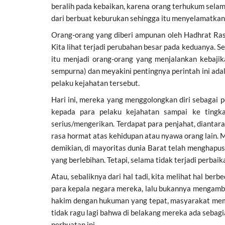
beralih pada kebaikan, karena orang terhukum sela
dari berbuat keburukan sehingga itu menyelamatka
Orang-orang yang diberi ampunan oleh Hadhrat Ras
Kita lihat terjadi perubahan besar pada keduanya. S
itu menjadi orang-orang yang menjalankan kebaji
sempurna) dan meyakini pentingnya perintah ini ada
pelaku kejahatan tersebut.
Hari ini, mereka yang menggolongkan diri sebagai
kepada para pelaku kejahatan sampai ke tingk
serius/mengerikan. Terdapat para penjahat, diant
rasa hormat atas kehidupan atau nyawa orang lain. 
demikian, di mayoritas dunia Barat telah mengha
yang berlebihan. Tetapi, selama tidak terjadi perbai
Atau, sebaliknya dari hal tadi, kita melihat hal b
para kepala negara mereka, lalu bukannya mengamb
hakim dengan hukuman yang tepat, masyarakat membu
tidak ragu lagi bahwa di belakang mereka ada sebag
perbuatan ini.