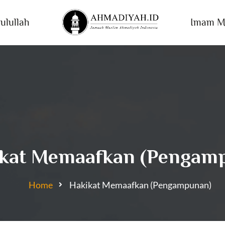
ulullah
Imam M
ikat Memaafkan (Pengam
Home
Hakikat Memaafkan (Pengampunan)