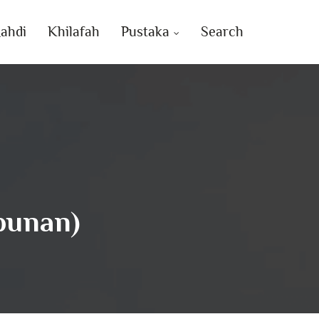
ahdi
Khilafah
Pustaka
Search
punan)