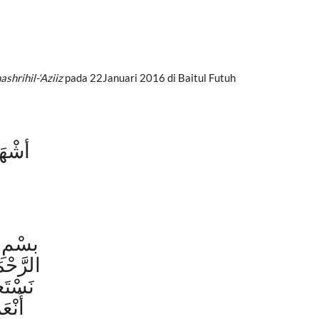
shrihil-‘Aziiz
pada 22Januari 2016 di Baitul Futuh
أشْهَد
بسْمِ ا
الرَّحْم
نَسْتَ
أَنْع