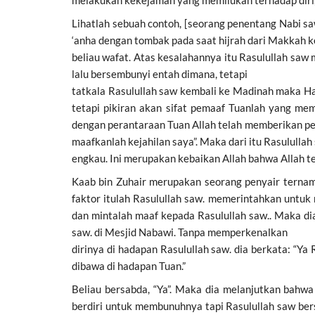
melakukan kekejaman yang memilukan terhadap diri, 
Lihatlah sebuah contoh, [seorang penentang Nabi saw bernama] هبار بن الأسود Habar bin Al-Aswad yang telah menyerang putri beliau saw Ha
‘anha dengan tombak pada saat hijrah dari Makkah 
beliau wafat. Atas kesalahannya itu Rasulullah sa
lalu bersembunyi entah dimana, tetapi
tatkala Rasulullah saw kembali ke Madinah maka Hab
tetapi pikiran akan sifat pemaaf Tuanlah yang me
dengan perantaraan Tuan Allah telah memberikan p
maafkanlah kejahilan saya”. Maka dari itu Rasululla
engkau. Ini merupakan kebaikan Allah bahwa Allah 
Kaab bin Zuhair merupakan seorang penyair terna
faktor itulah Rasulullah saw. memerintahkan untu
dan mintalah maaf kepada Rasulullah saw.. Maka di
saw. di Mesjid Nabawi. Tanpa memperkenalkan
dirinya di hadapan Rasulullah saw. dia berkata: “Y
dibawa di hadapan Tuan.”
Beliau bersabda, “Ya”. Maka dia melanjutkan bahw
berdiri untuk membunuhnya tapi Rasulullah saw be