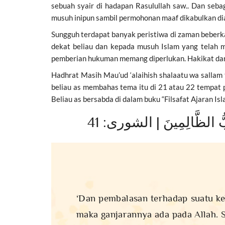
sebuah syair di hadapan Rasulullah saw.. Dan se
musuh inipun sambil permohonan maaf dikabulkan d
Sungguh terdapat banyak peristiwa di zaman beberk
dekat beliau dan kepada musuh Islam yang telah 
pemberian hukuman memang diperlukan. Hakikat dari 
Hadhrat Masih Mau’ud ‘alaihish shalaatu wa sallam 
beliau as membahas tema itu di 21 atau 22 tempat p
Beliau as bersabda di dalam buku “Filsafat Ajaran Isl
يُحِبُّ الظَّالِمِينَ | الشورى: 41
‘Dan pembalasan terhadap suatu ke
maka ganjarannya ada pada Allah. S