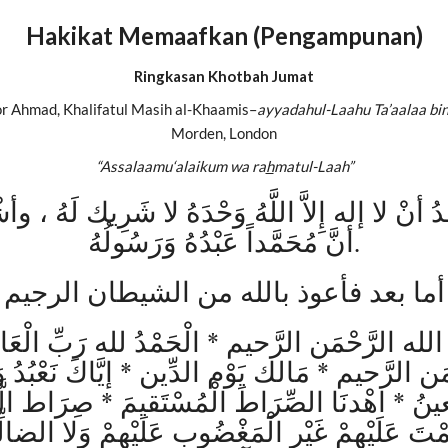
Hakikat Memaafkan (Pengampunan)
Ringkasan Khotbah Jumat
r Ahmad, Khalifatul Masih al-Khaamis–
ayyadahul-Laahu Ta’aalaa bina
Morden, London
“Assalaamu‘alaikum wa ra
h
matul-Laah”
ُ أنْ لا إله إِلاَّ اللَّهُ وَحْدَهُ لا شَرِيك لَهُ ، وأش
أنَّ مُحَمَّداً عَبْدُهُ وَرَسُولُهُ.
أما بعد فأعوذ بالله من الشيطان الرجيم
لله الرَّحْمَن الرَّحيم * الْحَمْدُ لله رَبِّ الْعَا
َن الرَّحيم * مَالك يَوْم الدِّين * إيَّاكَ نَعْبُدُ وَ
عينُ * اهْدنَا الصِّرَاطَ الْمُسْتَقيمَ * صِرَاط الَّ
َمْتَ عَلَيْهِمْ غَيْر الْمَغْضُوب عَلَيْهمْ وَلا الضالّ