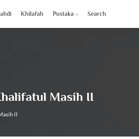
ahdi
Khilafah
Pustaka
Search
alifatul Masih II
asih II