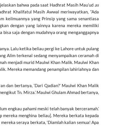
jelaskan bahwa pada saat Hadhrat Masih Mau’ud
as
adhrat Khalifatul Masih Awwal meriwayatkan, “Ada
lam keilmuannya yang Prinsip yang sama senantiasa
ngkan dengan yang lainnya karena mereka memiliki
ngga bisa saja dengan mudahnya orang menganggapnya
a. Lalu ketika beliau pergi ke Lahore untuk pulang
rang Alim terkenal sedang menyampaikan ceramah di
ernah menjadi murid Maulwi Khan Malik. Maulwi Khan
alik. Mereka memandang penampilan lahiriahnya dan
an dan bertanya, ‘Dari Qadian?’ Maulwi Khan Malik
 mengikut Tn. Mirza.’ Maulwi Ghulam Ahmad bertanya,
belum engkau pahami meski telah banyak berceramah.’
p mereka menghina beliau]. Mereka berkata kepada
ereka seraya berkata, ‘Diamlah kalian semua! Apa