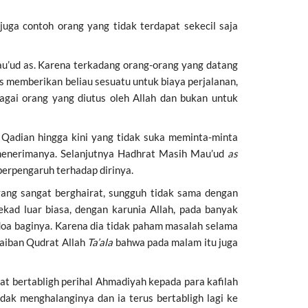
juga contoh orang yang tidak terdapat sekecil saja
u’ud as. Karena terkadang orang-orang yang datang
s memberikan beliau sesuatu untuk biaya perjalanan,
gai orang yang diutus oleh Allah dan bukan untuk
 Qadian hingga kini yang tidak suka meminta-minta
un menerimanya. Selanjutnya Hadhrat Masih Mau’ud
as
berpengaruh terhadap dirinya.
ang sangat berghairat, sungguh tidak sama dengan
ad luar biasa, dengan karunia Allah, pada banyak
oa baginya. Karena dia tidak paham masalah selama
jaiban Qudrat Allah
Ta’ala
bahwa pada malam itu juga
at bertabligh perihal Ahmadiyah kepada para kafilah
dak menghalanginya dan ia terus bertabligh lagi ke