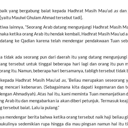
t baik yang bergabung baiat kepada Hadhrat Masih Mau’ud
as
dan 
[yaitu Maulwi Ghulam Ahmad tersebut tadi].
stiwa lainnya, “Seorang Arab datang mengunjungi Hadhrat Masih Ma
maka ketika orang Arab itu hendak kembali, Hadhrat Masih Mau’ud a
 datang ke Qadian karena telah mendengar pendakwaan Tuan seba
a tidak ada seorang pun dari daerah itu yang datang mengunjungi
orang tersebut untuk tinggal beberapa hari lagi dan orang itu p
rang itu. Namun, beberapa hari bersamanya, tabligh tersebut tidak 
ta kepada Hadhrat Masih Mau’ud
as,
‘Beliau merupakan seseorang y
g mencari kebenaran. (Sebagaimana kita dapati kegemaran dan tek
dengan Ahmadiyah). Atas hal itu, kami meminta Tuan memanjatkan d
ng Arab itu dan mengabarkan ia akan diberi petunjuk. Termasuk kea
tersebut baiat. Lalu ia pulang.”
a mendengar berita bahwa ketika orang tersebut naik haji beliau gi
ukulinya sedemikian rupa hingga dia mau pingsan namun hal itu ti