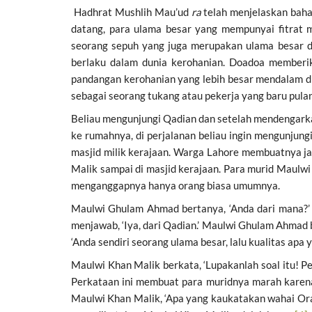
Hadhrat Mushlih Mau’ud
ra
telah menjelaskan bahas
datang, para ulama besar yang mempunyai fitrat
seorang sepuh yang juga merupakan ulama besar da
berlaku dalam dunia kerohanian. Doadoa memberik
pandangan kerohanian yang lebih besar mendalam di
sebagai seorang tukang atau pekerja yang baru pul
Beliau mengunjungi Qadian dan setelah mendengarka
ke rumahnya, di perjalanan beliau ingin mengunju
masjid milik kerajaan. Warga Lahore membuatnya ja
Malik sampai di masjid kerajaan. Para murid Maul
menganggapnya hanya orang biasa umumnya.
Maulwi Ghulam Ahmad bertanya, ‘Anda dari mana?’ 
menjawab, ‘Iya, dari Qadian.’ Maulwi Ghulam Ahmad 
‘Anda sendiri seorang ulama besar, lalu kualitas apa
Maulwi Khan Malik berkata, ‘Lupakanlah soal itu! P
Perkataan ini membuat para muridnya marah karen
Maulwi Khan Malik, ‘Apa yang kaukatakan wahai O