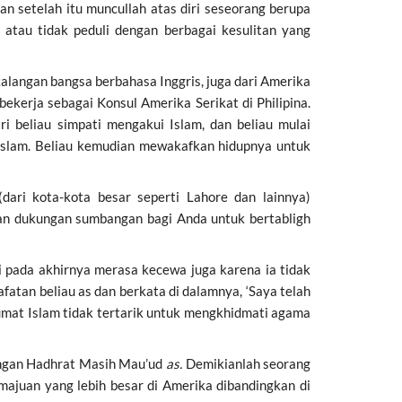
n setelah itu muncullah atas diri seseorang berupa
tau tidak peduli dengan berbagai kesulitan yang
kalangan bangsa berbahasa Inggris, juga dari Amerika
ekerja sebagai Konsul Amerika Serikat di Philipina.
ri beliau simpati mengakui Islam, dan beliau mulai
Islam. Beliau kemudian mewakafkan hidupnya untuk
ari kota-kota besar seperti Lahore dan lainnya)
kan dukungan sumbangan bagi Anda untuk bertabligh
 pada akhirnya merasa kecewa juga karena ia tidak
tan beliau as dan berkata di dalamnya, ‘Saya telah
umat Islam tidak tertarik untuk mengkhidmati agama
dengan Hadhrat Masih Mau’ud
as.
Demikianlah seorang
majuan yang lebih besar di Amerika dibandingkan di