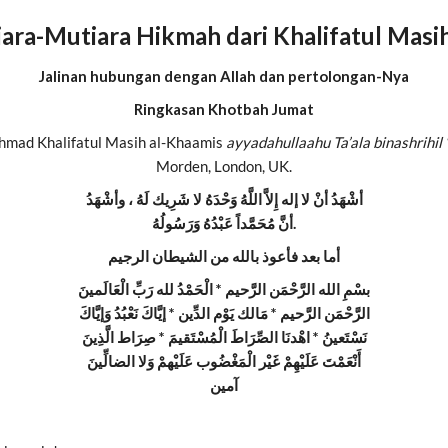
ara-Mutiara Hikmah dari Khalifatul Masih
Jalinan hubungan dengan Allah dan pertolongan-Nya
Ringkasan Khotbah Jumat
Ahmad Khalifatul Masih al-Khaamis
ayyadahullaahu Ta’ala binashrihil 
Morden, London, UK.
أشْهَدُ أنْ لا إله إِلاَّ اللَّهُ وَحْدَهُ لا شَرِيك لَهُ ، وأشْهَدُ
أنَّ مُحَمَّداً عَبْدُهُ وَرَسُولُهُ.
أما بعد فأعوذ بالله من الشيطان الرجيم
بسْمِ الله الرَّحْمَن الرَّحيم * الْحَمْدُ لله رَبِّ الْعَالَمينَ
الرَّحْمَن الرَّحيم * مَالك يَوْم الدِّين * إيَّاكَ نَعْبُدُ وَإيَّاكَ
نَسْتَعينُ * اهْدنَا الصِّرَاطَ الْمُسْتَقيمَ * صِرَاط الَّذِينَ
أَنْعَمْتَ عَلَيْهِمْ غَيْر الْمَغْضُوب عَلَيْهمْ وَلا الضالِّينَ
آمين