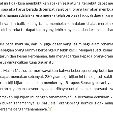
al ini tidak bisa membuktikan apakah sesuatu hal tersebut dapat m
 saja jika harus berada di tempat yang bagi orang lain akan membua
ka, namun adalah karena mereka telah terbiasa hidup di daerah ding
uhnya dan balik pulang tanpa membekaskan dalam shalat mereka se
 diri mereka terdapat indra yang lebih banyak dan berkesan lebih b
a pada manusia, dan ini juga dasar yang lazim bagi alam rohania
sebagian orang lainnya berpengaruh lebih kecil. Menjadi suatu keh
uh dan kesan kerohanian, lalu mengabarkan kepada orang-orang l
arus dimunculkan guna tujuan itu.
t Masih Mau’ud as meriwayatkan bahwa beberapa orang kota berk
apat memakan sebanyak 230 gram biji-bijian ini tanpa jatuh sakit.
am biji-bijian ini, ia akan memberinya 5 rupee. Seorang petani y
 heran bagaimana seseorang dapat dibayar untuk memakan sesuatu ya
makan biji-bijian ini dengan tanamannya?” Ia bertanya demikian k
n bukan tanamannya. Di satu sisi, orang-orang berfikir tidak mun
 bersama dengan tanamannya.
[3]