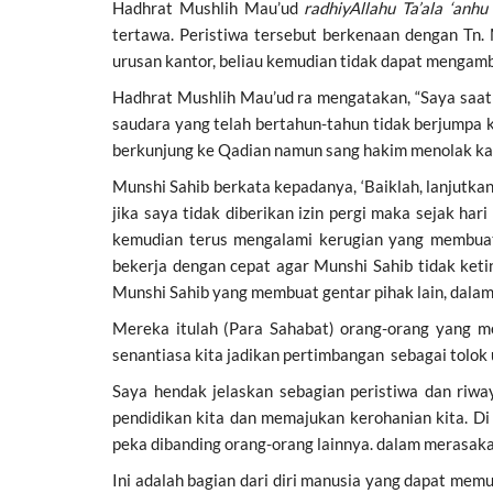
Hadhrat Mushlih Mau’ud
radhiyAllahu Ta’ala ‘anh
tertawa. Peristiwa tersebut berkenaan dengan Tn
urusan kantor, beliau kemudian tidak dapat mengambi
Hadhrat Mushlih Mau’ud ra mengatakan, “Saya saat 
saudara yang telah bertahun-tahun tidak berjumpa k
berkunjung ke Qadian namun sang hakim menolak kare
Munshi Sahib berkata kepadanya, ‘Baiklah, lanjutka
jika saya tidak diberikan izin pergi maka sejak ha
kemudian terus mengalami kerugian yang membuatn
bekerja dengan cepat agar Munshi Sahib tidak ket
Munshi Sahib yang membuat gentar pihak lain, dalam h
Mereka itulah (Para Sahabat) orang-orang yang m
senantiasa kita jadikan pertimbangan sebagai tolok u
Saya hendak jelaskan sebagian peristiwa dan riw
pendidikan kita dan memajukan kerohanian kita. Di
peka dibanding orang-orang lainnya. dalam merasaka
Ini adalah bagian dari diri manusia yang dapat me