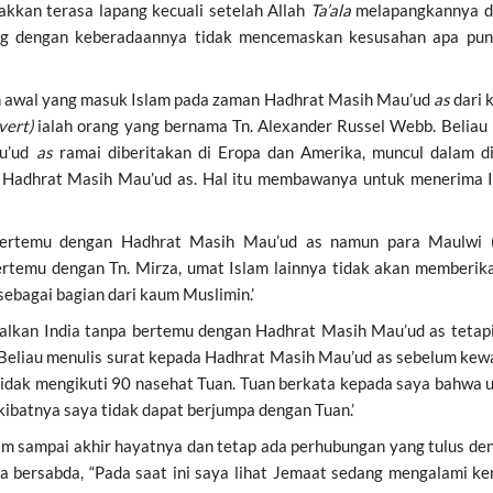
 takkan terasa lapang kecuali setelah Allah
Ta’ala
melapangkannya da
ng dengan keberadaannya tidak mencemaskan kesusahan apa pun a
n awal yang masuk Islam pada zaman Hadhrat Masih Mau’ud
as
dari 
vert)
ialah orang yang bernama Tn. Alexander Russel Webb. Beliau b
au’ud
as
ramai diberitakan di Eropa dan Amerika, muncul dalam di
 Hadhrat Masih Mau’ud as. Hal itu membawanya untuk menerima 
n bertemu dengan Hadhrat Masih Mau’ud as namun para Maulwi (d
bertemu dengan Tn. Mirza, umat Islam lainnya tidak akan memberi
ebagai bagian dari kaum Muslimin.’
galkan India tanpa bertemu dengan Hadhrat Masih Mau’ud as tetapi
eliau menulis surat kepada Hadhrat Masih Mau’ud as sebelum kewafa
idak mengikuti 90 nasehat Tuan. Tuan berkata kepada saya bahwa 
ibatnya saya tidak dapat berjumpa dengan Tuan.’
lim sampai akhir hayatnya dan tetap ada perhubungan yang tulus 
 bersabda, “Pada saat ini saya lihat Jemaat sedang mengalami ke