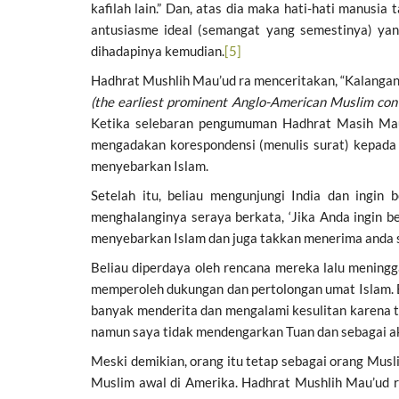
kafilah lain.” Dan, atas dia maka hati-hati manusia
antusiasme ideal (semangat yang semestinya) ya
dihadapinya kemudian.
[5]
Hadhrat Mushlih Mau’ud ra menceritakan, “Kalanga
(the earliest prominent Anglo-American Muslim con
Ketika selebaran pengumuman Hadhrat Masih M
mengadakan korespondensi (menulis surat) kepada
menyebarkan Islam.
Setelah itu, beliau mengunjungi India dan ingi
menghalanginya seraya berkata, ‘Jika Anda ingin 
menyebarkan Islam dan juga takkan menerima anda s
Beliau diperdaya oleh rencana mereka lalu mening
memperoleh dukungan dan pertolongan umat Islam. B
banyak menderita dan mengalami kesulitan karena t
namun saya tidak mendengarkan Tuan dan sebagai ak
Meski demikian, orang itu tetap sebagai orang Mus
Muslim awal di Amerika. Hadhrat Mushlih Mau’ud ra