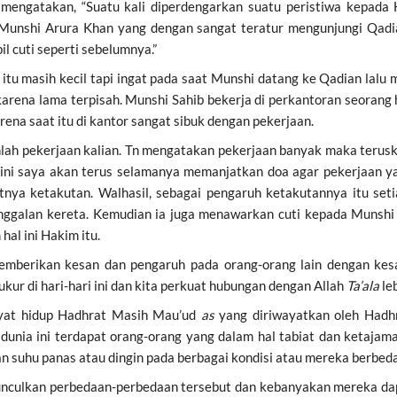
u
mengatakan, “Suatu kali diperdengarkan suatu peristiwa kepad
. Munshi Arura Khan yang dengan sangat teratur mengunjungi Qad
l cuti seperti sebelumnya.”
itu masih kecil tapi ingat pada saat Munshi datang ke Qadian lalu
arena lama terpisah. Munshi Sahib bekerja di perkantoran seorang ha
na saat itu di kantor sangat sibuk dengan pekerjaan.
nlah pekerjaan kalian. Tn mengatakan pekerjaan banyak maka terus
ri ini saya akan terus selamanya memanjatkan doa agar pekerjaan ya
ya ketakutan. Walhasil, sebagai pengaruh ketakutannya itu set
inggalan kereta. Kemudian ia juga menawarkan cuti kepada Munshi
al ini Hakim itu.
emberikan kesan dan pengaruh pada orang-orang lain dengan kes
kur di hari-hari ini dan kita perkuat hubungan dengan Allah
Ta’ala
le
ayat hidup Hadhrat Masih Mau’ud
as
yang diriwayatkan oleh Hadhr
 dunia ini terdapat orang-orang yang dalam hal tabiat dan ketajam
n suhu panas atau dingin pada berbagai kondisi atau mereka berbed
munculkan perbedaan-perbedaan tersebut dan kebanyakan mereka dapa