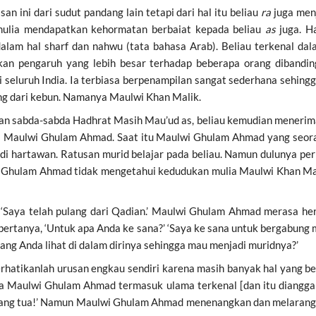
an ini dari sudut pandang lain tetapi dari hal itu beliau
ra
juga men
 mulia mendapatkan kehormatan berbaiat kepada beliau
as
juga. H
lam hal sharf dan nahwu (tata bahasa Arab). Beliau terkenal da
an pengaruh yang lebih besar terhadap beberapa orang dibandi
 seluruh India. Ia terbiasa berpenampilan sangat sederhana sehi
ang dari kebun. Namanya Maulwi Khan Malik.
n sabda-sabda Hadhrat Masih Mau’ud as, beliau kemudian menerimany
ngi Maulwi Ghulam Ahmad. Saat itu Maulwi Ghulam Ahmad yang seo
di hartawan. Ratusan murid belajar pada beliau. Namun dulunya p
wi Ghulam Ahmad tidak mengetahui kedudukan mulia Maulwi Khan M
‘Saya telah pulang dari Qadian.’ Maulwi Ghulam Ahmad merasa her
bertanya, ‘Untuk apa Anda ke sana?’ ‘Saya ke sana untuk bergabung
 yang Anda lihat di dalam dirinya sehingga mau menjadi muridnya?’
erhatikanlah urusan engkau sendiri karena masih banyak hal yang 
a Maulwi Ghulam Ahmad termasuk ulama terkenal [dan itu diangga
rang tua!’ Namun Maulwi Ghulam Ahmad menenangkan dan melarang m