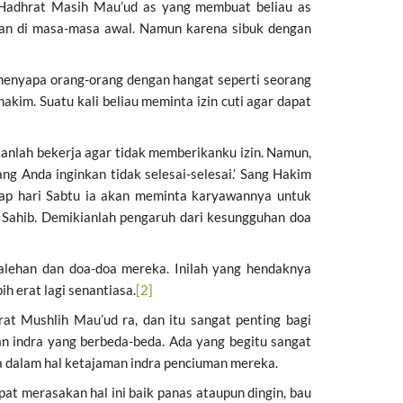
a Hadhrat Masih Mau’ud as yang membuat beliau as
ian di masa-masa awal. Namun karena sibuk dengan
 menyapa orang-orang dengan hangat seperti seorang
kim. Suatu kali beliau meminta izin cuti agar dapat
kanlah bekerja agar tidak memberikanku izin. Namun,
ng Anda inginkan tidak selesai-selesai.’ Sang Hakim
iap hari Sabtu ia akan meminta karyawannya untuk
 Sahib. Demikianlah pengaruh dari kesungguhan doa
alehan dan doa-doa mereka. Inilah yang hendaknya
bih erat lagi senantiasa.
[2]
at Mushlih Mau’ud ra, dan itu sangat penting bagi
an indra yang berbeda-beda. Ada yang begitu sangat
a dalam hal ketajaman indra penciuman mereka.
t merasakan hal ini baik panas ataupun dingin, bau