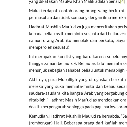
yang dikatakan Maulwi Khan Malik adalah benar.
[4]
Maka terdapat contoh orang-orang yang berfitra
permusuhan dan tidak sombong dengan ilmu mereka 
Hadhrat Mushlih Mau’ud
ra
juga menceritakan peri
kepada beliau
as
itu meminta sesuatu dari beliau
as
namun orang Arab itu menolak dan berkata, ‘Saya
memperoleh sesuatu.’
Ini merupakan kondisi yang baru karena sebelumny
(hingga zaman beliau
ra
). Beliau as lalu meminta 
menunjuk sebagian sahabat beliau untuk menablighi o
Akhirnya, para Muballigh yang ditugaskan berka
mereka yang suka meminta-minta dan beliau sedan
saudara-saudara kita bangsa Arab yang bergabung 
ditablighi.’ Hadhrat Masih Mau’ud as mendoakan ora
doa itu berpengaruh sehingga pada pagi harinya orang 
Kemudian, Hadhrat Mushlih Mau’ud ra bersabda, “Say
(rombongan) Haji. Beberapa orang dari kafilah mem