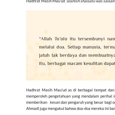
Hadhrat Masih Mau’ud
‘alaihish shalaatu was salaa
“Allah
Ta’ala
itu tersembunyi na
melalui doa. Setiap manusia, term
jatuh tak berdaya dan membuatnya 
itu, berbagai macam kesulitan dapat
Hadhrat Masih Mau’ud as di berbagai tempat dan 
memperoleh pengetahuan yang mendalam perihal in
memberikan kesan dan pengaruh yang besar bagi ora
Ahmadi juga mengakui bahwa doa-doa mereka ini ban