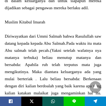
di dalam keluarganya dan untuk siapapun mereka
dijadikan sebagai pengawas mereka berlaku adil.
Muslim Kitabul Imarah
Diriwayatkan dari Ummi Salmah bahwa Rasulullah saw
datang kepada kepada Abu Salmah.Pada waktu itu mata
Abu salmah telah pecah.(Yakni setelah wafatnya nya
matanya terbuka) beliau menutup matanya dan
bersabda: Apabila ruh telah terputus mata juga
mengikutinya. Maka diantara keluarganya ada yang
mulai berteriak . Lalu beliau bersabda: Berkenaan
dengan diri kalian berdoalah yang baik karena apa yang
kalian katakan malaikat juga mengaminkan hal itu.
Kemudian beliau berdoa.Wahai Allah ampunilah Abu
L