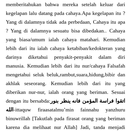
memberitahukan bahwa mereka setelah keluar dari
kegelapan lalu datang pada cahaya.Apa kegelapan itu ?
Yang di dalamnya tidak ada perbedaan, Cahaya itu apa
? Yang di dalamnya sesuatu bisa dibedakan.. Cahaya
yang biasa/umum ialah cahaya matahari. Kemudian
lebih dari itu ialah cahaya ketabiban/kedokteran yang
darinya diketahui penyakit-penyakit dalam diri
manusia. Kemudian lebih dari itu nur/cahaya Falsafah
mengetahui seluk beluk,rambut,suara,hidung,bibir dan
akhlak seseorang. Kemudian lebih dari itu yang
diberikan nur-nur, ialah orang yang beriman. Sesuai
dengan itu bersabda:
اتقوا فراسة المؤمن فانه ينظر بنور
الله
-ittaquw firaasatalmu’min fainnahu yanzhuru
binuwrillah [Takutlah pada firasat orang yang beriman
karena dia melihaat nur Allah] Jadi, tanda menjadi