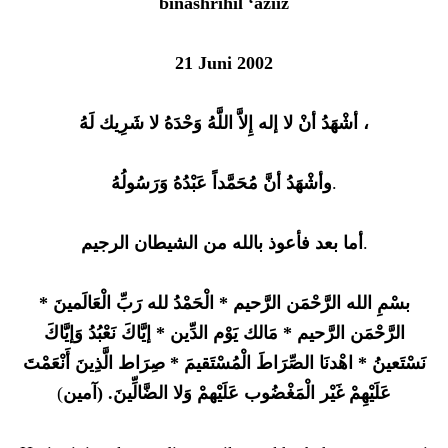
binashrihil ‘aziiz
21 Juni 2002
أشْهَدُ أنْ لا إله إِلاَّ اللَّهُ وَحْدَهُ لا شَرِيك لَهُ ،
وأشْهَدُ أنَّ مُحَمَّداً عَبْدُهُ وَرَسُولُهُ
.
أما بعد فأعوذ بالله من الشيطان الرجيم
.
بسْمِ الله الرَّحْمَن الرَّحيم * الْحَمْدُ لله رَبِّ الْعَالَمينَ *
الرَّحْمَن الرَّحيم * مَالك يَوْم الدِّين * إيَّاكَ نَعْبُدُ وَإيَّاكَ
نَسْتَعينُ * اهْدنَا الصِّرَاطَ الْمُسْتَقيمَ * صِرَاط الَّذِينَ أَنْعَمْتَ
)
عَلَيْهِمْ غَيْر الْمَغْضُوب عَلَيْهمْ وَلا الضَّالِّينَ. (آمين