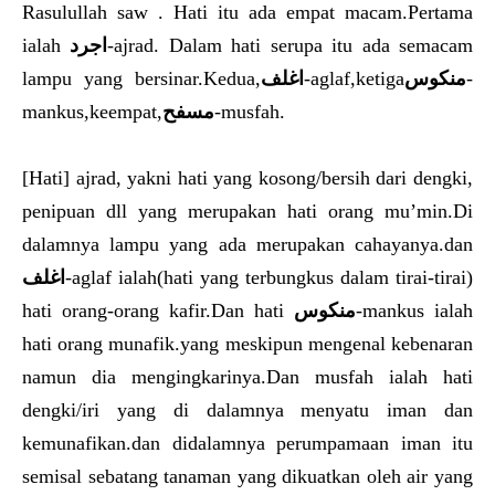
Rasulullah saw . Hati itu ada empat macam.Pertama
ialah
اجرد
-ajrad. Dalam hati serupa itu ada semacam
lampu yang bersinar.Kedua,
اغلف
-aglaf,ketiga
منكوس
-
mankus,keempat,
مسفح
-musfah.
[Hati] ajrad, yakni hati yang kosong/bersih dari dengki,
penipuan dll yang merupakan hati orang mu’min.Di
dalamnya lampu yang ada merupakan cahayanya.dan
اغلف
-aglaf ialah(hati yang terbungkus dalam tirai-tirai)
hati orang-orang kafir.Dan hati
منكوس
-mankus ialah
hati orang munafik.yang meskipun mengenal kebenaran
namun dia mengingkarinya.Dan musfah ialah hati
dengki/iri yang di dalamnya menyatu iman dan
kemunafikan.dan didalamnya perumpamaan iman itu
semisal sebatang tanaman yang dikuatkan oleh air yang