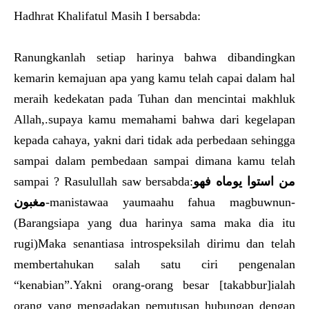
Hadhrat Khalifatul Masih I bersabda:
Ranungkanlah setiap harinya bahwa dibandingkan
kemarin kemajuan apa yang kamu telah capai dalam hal
meraih kedekatan pada Tuhan dan mencintai makhluk
Allah,.supaya kamu memahami bahwa dari kegelapan
kepada cahaya, yakni dari tidak ada perbedaan sehingga
sampai dalam pembedaan sampai dimana kamu telah
sampai ? Rasulullah saw bersabda:
من استوا يوماه فهو
مغبون
-manistawaa yaumaahu fahua magbuwnun-
(Barangsiapa yang dua harinya sama maka dia itu
rugi)Maka senantiasa introspeksilah dirimu dan telah
membertahukan salah satu ciri pengenalan
“kenabian”.Yakni orang-orang besar [takabbur]ialah
orang yang mengadakan pemutusan hubungan dengan