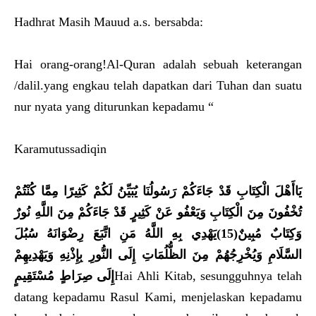
Hadhrat Masih Mauud a.s. bersabda:
Hai orang-orang!Al-Quran adalah sebuah keterangan
/dalil.yang engkau telah dapatkan dari Tuhan dan suatu
nur nyata yang diturunkan kepadamu “
Karamutussadiqin
يَاأَهْلَ الْكِتَابِ قَدْ جَاءَكُمْ رَسُولُنَا يُبَيِّنُ لَكُمْ كَثِيرًا مِمَّا كُنْتُمْ
تُخْفُونَ مِنَ الْكِتَابِ وَيَعْفُو عَنْ كَثِيرٍ قَدْ جَاءَكُمْ مِنَ اللَّهِ نُورٌ
وَكِتَابٌ مُبِينٌ(15)يَهْدِي بِهِ اللَّهُ مَنِ اتَّبَعَ رِضْوَانَهُ سُبُلَ
السَّلَامِ وَيُخْرِجُهُمْ مِنَ الظُّلُمَاتِ إِلَى النُّورِ بِإِذْنِهِ وَيَهْدِيهِمْ
إِلَى صِرَاطٍ مُسْتَقِيمٍ
Hai Ahli Kitab, sesungguhnya telah
datang kepadamu Rasul Kami, menjelaskan kepadamu