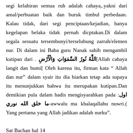
segi kelahiran semua ruh adalah cahaya,.yakni dari
amal/perbuatan baik dan buruk timbul perbedaan.
Kalau tidak, dari segi penciptaan/kejadian, hanya
kegelapan belaka tidak pernah dicptakan.Di dalam
segala sesuatu tersembunyi/terselubung zarrah/elemen
nur. Di dalam ini Baba guru Nanak sahib mengambil
kutipan dari .
اللَّهُ نُورُ السَّمَوَاتِ وَالْأَرْضِ
[Allah cahaya
langit dan bumi[ Oleh karena itu, firman kata “ Allah
dan nur” dalam syair itu dia biarkan tetap ada supaya
itu menunjukkan bahwa itu merupakan kutipan.Dan
demikian pula dalam hadis mengisyarahkan pada :
اول
ما خلق الله نوري
-awwalu ma khalaqallahu nuwri.(
Yang pertama yang Allah jadikan adalah nurku”.
Sat Bachan hal 14