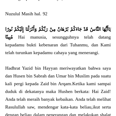
Nuzulul Masih hal. 92
يَاأَيُّهَا النَّاسُ قَدْ جَاءَكُمْ بُرْهَانٌ مِنْ رَبِّكُمْ وَأَنْزَلْنَا إِلَيْكُمْ نُورًا
مُبِينًا
Hai manusia, sesungguhnya telah datang
kepadamu bukti kebenaran dari Tuhanmu, dan Kami
telah turunkan kepadamu cahaya yang menerangi.
Hadhrat Yazid bin Hayyan meriwayatkan bahwa saya
dan Husen bin Sabrah dan Umar bin Muslim pada suatu
kali pergi kepada Zaid bin Arqam.Ketika kami sampai
duduk di dekatanya maka Hushen berkata: Hai Zaid!
Anda telah meraih banyak kebaikan. Anda telah melihat
Rasulullah saw, mendengar kata-kata beliau,ikut serta
dengan beliau dalam peperangan dan melakukan shalat