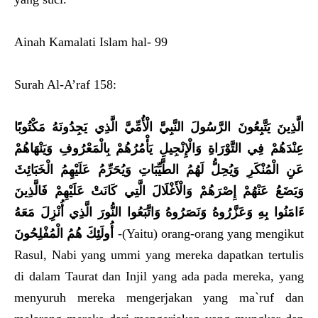
Ainah Kamalati Islam hal- 99
Surah Al-A’raf 158:
الَّذِينَ يَتَّبِعُونَ الرَّسُولَ النَّبِيَّ الْأُمِّيَّ الَّذِي يَجِدُونَهُ مَكْتُوبًا
عِنْدَهُمْ فِي التَّوْرَاةِ وَالْإِنْجِيلِ يَأْمُرُهُمْ بِالْمَعْرُوفِ وَيَنْهَاهُمْ
عَنِ الْمُنْكَرِ وَيُحِلُّ لَهُمُ الطَّيِّبَاتِ وَيُحَرِّمُ عَلَيْهِمُ الْخَبَائِثَ
وَيَضَعُ عَنْهُمْ إِصْرَهُمْ وَالْأَغْلَالَ الَّتِي كَانَتْ عَلَيْهِمْ فَالَّذِينَ
ءَامَنُوا بِهِ وَعَزَّرُوهُ وَنَصَرُوهُ وَاتَّبَعُوا النُّورَ الَّذِي أُنْزِلَ مَعَهُ
أُولَئِكَ هُمُ الْمُفْلِحُونَ
-(Yaitu) orang-orang yang mengikut
Rasul, Nabi yang ummi yang mereka dapatkan tertulis
di dalam Taurat dan Injil yang ada pada mereka, yang
menyuruh mereka mengerjakan yang ma`ruf dan