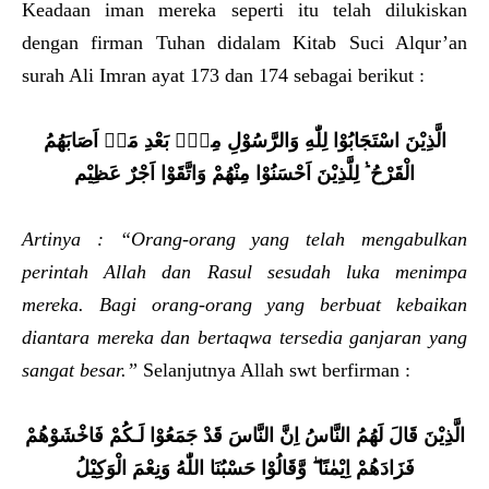
Keadaan iman mereka seperti itu telah dilukiskan
dengan firman Tuhan didalam Kitab Suci Alqur’an
surah Ali Imran ayat 173 dan 174 sebagai berikut :
الَّذِيْنَ اسْتَجَابُوْا لِلّٰهِ وَالرَّسُوْلِ مِنْ
بَعْدِ مَاۤ
اَصَابَهُمُ
الْقَرْحُ
لِلَّذِيْنَ اَحْسَنُوْا مِنْهُمْ وَاتَّقَوْا
اَجْرٌ عَظِيْم
Artinya : “Orang-orang yang telah mengabulkan
perintah Allah dan Rasul sesudah luka menimpa
mereka. Bagi orang-orang yang berbuat kebaikan
diantara mereka dan bertaqwa tersedia ganjaran yang
sangat besar.”
Selanjutnya Allah swt berfirman :
الَّذِيْنَ
قَالَ لَهُمُ النَّاسُ اِنَّ النَّاسَ قَدْ جَمَعُوْا لَـكُمْ
فَاخْشَوْهُمْ
فَزَادَهُمْ اِيْمٰنًا
وَّقَالُوْا حَسْبُنَا اللّٰهُ
وَنِعْمَ الْوَكِيْلُ