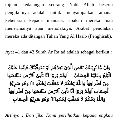
tujuan kedatangan seorang Nabi Allah beserta
pengikutnya adalah untuk menyampaikan amanat
kebenaran kepada manusia, apakah mereka mau
menerimanya atau menolaknya. Akibat penolakan
mereka ada ditangan Tuhan Yang Al Hasib (Penghisab).
Ayat 41 dan 42 Surah Ar Ra’ad adalah sebagai berikut :
وَاِنْ مَّا نُرِيَـنَّكَ بَعْضَ الَّذِىْ نَعِدُهُمْ اَوْ
نَـتَوَفَّيَنَّكَ فَاِنَّمَا عَلَيْكَ
اَوَلَمْ يَرَوْا اَنَّا نَاْتِىْ اْلاَرْضَ نَـنْقُصُهَا
—
الْبَلٰغُ وَعَلَيْنَا الْحِسَابُ‏
مِنْ
اَطْرَافِهَا
‌ وَاللّٰهُ يَحْكُمُ لاَ مُعَقِّبَ لِحُكْمِه
وَهُوَ
سَرِيْعُ
الْحِسَاب اَوَلَمْ يَرَوْا اَنَّا نَاْتِىْ اْلارْضَ نَـنْقُصُهَا مِنْ
اَطْرَافِهَا
وَاللّٰهُ يَحْكُمُ لاَ مُعَقِّبَ لِحُكْمِه
وَهُوَ
سَرِيْعُ الْحِسَابِ
Artinya : Dan jika Kami perlihatkan kepada engkau