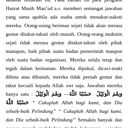
Hazrat Masih Mau’ud a.s. memberi semangat jawaban
yang sama apabila ada usaha untuk menakut-nakuti
mereka. Orang-orang beriman sejati tidak akan merasa
gentar ditakut-takuti oleh musuh. Orang-orang mukmin
sejati tidak merasa gentar ditakut-takuti oleh pihak
manapun, baik pihak suatu badan pemerintah maupun
oleh suatu badan organisasi. Mereka selalu tetap dan
teguh dalam keimanan. Mereka dipukul, dicaci-maki
dihina atau dibunuh, mereka tidak pernah gentar dan
takut kecuali kepada Allah swt saja. Jawaban mereka
hanya satu :
وَنِعْمَ الْوَكِيْلُ
—
حَسْبُنَا اللّٰهُ
وَنِعْمَ الْوَكِيْلُ
حَسْبُنَا اللّٰهُ
“ Cukuplah Allah bagi kami, dan Dia
sebaik-baik Pelindung”
“ Cukuplah Allah bagi kami,
dan Dia sebaik-baik Pelindung”
Semakin banyak dan