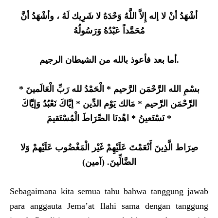
أشْهَدُ أنْ لا إله إِلاَّ اللَّهُ وَحْدَهُ لا شَرِيك لَهُ ، وأشْهَدُ أنَّ
مُحَمَّداً عَبْدُهُ وَرَسُولُهُ
أما بعد فأعوذ بالله من الشيطان الرجيم.
بسْمِ الله الرَّحْمَن الرَّحيم * الْحَمْدُ لله رَبِّ الْعَالَمينَ *
الرَّحْمَن الرَّحيم * مَالك يَوْم الدِّين * إيَّاكَ نَعْبُدُ وَإيَّاكَ
نَسْتَعينُ * اهْدنَا الصِّرَاطَ الْمُسْتَقيمَ *
صِرَاط الَّذِينَ أَنْعَمْتَ عَلَيْهِمْ غَيْر الْمَغْضُوب عَلَيْهمْ وَلا
الضَّالِّينَ. (آمين)
Sebagaimana kita semua tahu bahwa tanggung jawab
para anggauta Jema’at Ilahi sama dengan tanggung