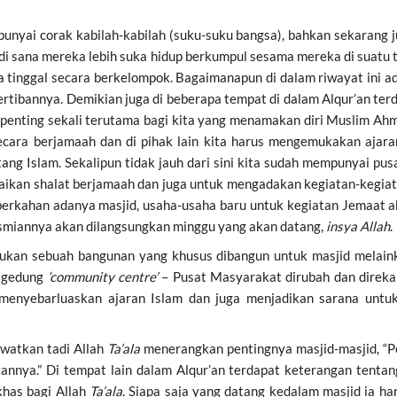
yai corak kabilah-kabilah (suku-suku bangsa), bahkan sekarang 
 di sana mereka lebih suka hidup berkumpul sesama mereka di suatu
tinggal secara berkelompok. Bagaimanapun di dalam riwayat ini ad
tertibannya. Demikian juga di beberapa tempat di dalam Alqur’an ter
enting sekali terutama bagi kita yang menamakan diri Muslim Ahm
ecara berjamaah dan di pihak lain kita harus mengemukakan ajar
ng Islam. Sekalipun tidak jauh dari sini kita sudah mempunyai pus
ikan shalat berjamaah dan juga untuk mengadakan kegiatan-kegiat
erkahan adanya masjid, usaha-usaha baru untuk kegiatan Jemaat a
esmiannya akan dilangsungkan minggu yang akan datang,
insya Allah
.
ukan sebuah bangunan yang khusus dibangun untuk masjid melain
h gedung
‘community centre’
– Pusat Masyarakat dirubah dan direka 
 menyebarluaskan ajaran Islam dan juga menjadikan sarana untu
watkan tadi Allah
Ta’ala
menerangkan pentingnya masjid-masjid, “P
annya.” Di tempat lain dalam Alqur’an terdapat keterangan tentan
has bagi Allah
Ta’ala
. Siapa saja yang datang kedalam masjid ia h