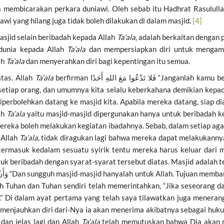
juga membicarakan perkara duniawi. Oleh sebab itu Hadhrat Rasulu
 yang hilang juga tidak boleh dilakukan di dalam masjid.
[4]
asjid selain beribadah kepada Allah
Ta’ala
, adalah berkaitan dengan
dunia kepada Allah
Ta’ala
dan mempersiapkan diri untuk mengam
ah
Ta’ala
dan menyerahkan diri bagi kepentingan itu semua.
tas. Allah
Ta’ala
berfirman فَلا تَدْعُوا مَعَ اللهِ أَحَدًا “Janganlah kamu berseru kepada siapapun selain kepada Allah.”- bahwa
i setiap orang, dan umumnya kita selalu keberkahana demikian ke
perbolehkan datang ke masjid kita. Apabila mereka datang, siap d
ah
Ta’ala
yaitu masjid-masjid dipergunakan hanya untuk beribadah k
reka boleh melakukan kegiatan ibadahnya. Sebab, dalam setiap ag
 Allah
Ta’ala
, tidak diragukan lagi bahwa mereka dapat melakukanny
rmasuk kedalam sesuatu syirik tentu mereka harus keluar dari mas
uk beribadah dengan syarat-syarat tersebut diatas. Masjid adalah t
ah Tuhan dan Tuhan sendiri telah memerintahkan, “Jika seseorang 
.” Di dalam ayat pertama yang telah saya tilawatkan juga meneran
g menjauhkan diri dari-Nya ia akan menerima akibatnya sebagai h
dan jelas lagi dan Allah
Ta’ala
telah memutuskan bahwa Dia akan m