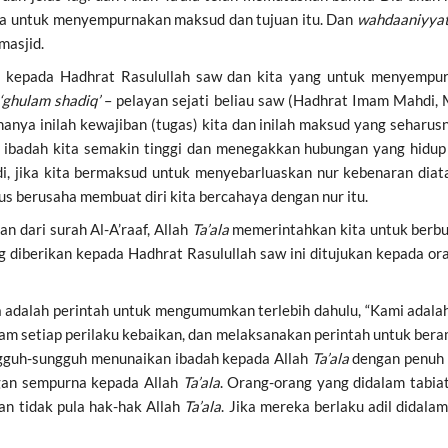
ana untuk menyempurnakan maksud dan tujuan itu. Dan
wahdaaniyya
masjid.
 kepada Hadhrat Rasulullah saw dan kita yang untuk menyempu
‘ghulam shadiq’
– pelayan sejati beliau saw (Hadhrat Imam Mahdi,
 hanya inilah kewajiban (tugas) kita dan inilah maksud yang seharus
u ibadah kita semakin tinggi dan menegakkan hubungan yang hidu
di, jika kita bermaksud untuk menyebarluaskan nur kebenaran diat
rus berusaha membuat diri kita bercahaya dengan nur itu.
dari surah Al-A’raaf, Allah
Ta’ala
memerintahkan kita untuk berbuat adil. Friman-Nya, ْقِسْطِ
g diberikan kepada Hadhrat Rasulullah saw ini ditujukan kepada or
nya adalah perintah untuk mengumumkan terlebih dahulu, “Kami ada
alam setiap perilaku kebaikan, dan melaksanakan perintah untuk bera
gguh-sungguh menunaikan ibadah kepada Allah
Ta’ala
dengan penuh p
gan sempurna kepada Allah
Ta’ala
. Orang-orang yang didalam tabiat
n tidak pula hak-hak Allah
Ta’ala
. Jika mereka berlaku adil didala