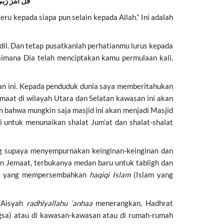
قُلْ أَمَرَ رَب
u kepada siapa pun selain kepada Allah.” Ini adalah
l. Dan tetap pusatkanlah perhatianmu lurus kepada
imana Dia telah menciptakan kamu permulaan kali,
an ini. Kepada penduduk dunia saya memberitahukan
aat di wilayah Utara dan Selatan kawasan ini akan
n bahwa mungkin saja masjid ini akan menjadi Masjid
ni untuk menunaikan shalat Jum’at dan shalat-shalat
g supaya menyempurnakan keinginan-keinginan dan
n Jemaat, terbukanya medan baru untuk tabligh dan
-lah yang mempersembahkan
haqiqi Islam
(Islam yang
t Aisyah
ra
dhiyallahu ‘anhaa
menerangkan, Hadhrat
gsa) atau di kawasan-kawasan atau di rumah-rumah