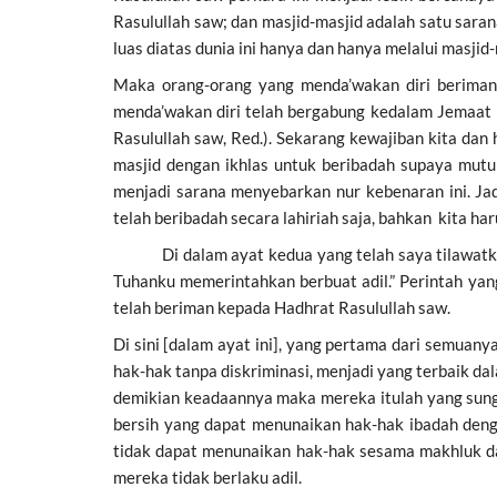
Rasulullah saw; dan masjid-masjid adalah satu sar
luas diatas dunia ini hanya dan hanya melalui masjid-
Maka orang-orang yang menda’wakan diri beriman
menda’wakan diri telah bergabung kedalam Jemaat
Rasulullah saw, Red.). Sekarang kewajiban kita dan
masjid dengan ikhlas untuk beribadah supaya mut
menjadi sarana menyebarkan nur kebenaran ini. Ja
telah beribadah secara lahiriah saja, bahkan kita ha
Di dalam ayat kedua yang telah saya tilawatkan 
Tuhanku memerintahkan berbuat adil.” Perintah yan
telah beriman kepada Hadhrat Rasulullah saw.
Di sini [dalam ayat ini], yang pertama dari semua
hak-hak tanpa diskriminasi, menjadi yang terbaik d
demikian keadaannya maka mereka itulah yang sun
bersih yang dapat menunaikan hak-hak ibadah den
tidak dapat menunaikan hak-hak sesama makhluk da
mereka tidak berlaku adil.