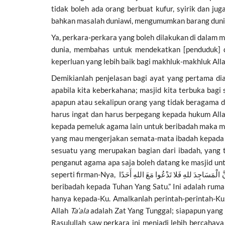
tidak boleh ada orang berbuat kufur, syirik dan 
bahkan masalah duniawi, mengumumkan barang duniawi
Ya, perkara-perkara yang boleh dilakukan di dalam m
dunia, membahas untuk mendekatkan [penduduk] 
keperluan yang lebih baik bagi makhluk-makhluk All
Demikianlah penjelasan bagi ayat yang pertama dia
apabila kita keberkahana; masjid kita terbuka bag
apapun atau sekalipun orang yang tidak beragama di
harus ingat dan harus berpegang kepada hukum All
kepada pemeluk agama lain untuk beribadah maka me
yang mau mengerjakan semata-mata ibadah kepada
sesuatu yang merupakan bagian dari ibadah, yang te
penganut agama apa saja boleh datang ke masjid unt
seperti firman-Nya, وَأَنَّ الْمَسَاجِدَ للهِ فَلا تَدْعُوا مَعَ اللهِ أَحَدًا “Dan sungguh masjid-masjid hanyalah untuk Allah. Tujuan membangun masjid adalah supaya manusia berkumpul untuk
beribadah kepada Tuhan Yang Satu.” Ini adalah rum
hanya kepada-Ku. Amalkanlah perintah-perintah-Ku
Allah
Ta’ala
adalah Zat Yang Tunggal; siapapun yan
Rasulullah saw perkara ini menjadi lebih bercahaya 