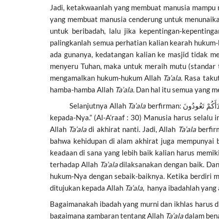
Jadi, ketakwaanlah yang membuat manusia mampu m
yang membuat manusia cenderung untuk menunaika
untuk beribadah, lalu jika kepentingan-kepentin
palingkanlah semua perhatian kalian kearah hukum
ada gunanya, kedatangan kalian ke masjid tidak m
menyeru Tuhan, maka untuk meraih mutu (standar ti
mengamalkan hukum-hukum Allah
Ta’ala
. Rasa tak
hamba-hamba Allah
Ta’ala
. Dan hal itu semua yang 
Selanjutnya Allah
Ta’ala
berfirman: كَمَا بَدَأَكُمْ تَعُودُونَ “Sebagaimana Dia telah menciptakan kamu pada kali pertama demikian pula setelah meninggal kamu akan kembali
kepada-Nya.” (Al-A’raaf : 30) Manusia harus selalu
Allah
Ta’ala
di akhirat nanti. Jadi, Allah
Ta’ala
berfir
bahwa kehidupan di alam akhirat juga mempunyai b
keadaan di sana yang lebih baik kalian harus memik
terhadap Allah
Ta’ala
dilaksanakan dengan baik. Dan
hukum-Nya dengan sebaik-baiknya. Ketika berdiri me
ditujukan kepada Allah
Ta’ala
, hanya ibadahlah yang
Bagaimanakah ibadah yang murni dan ikhlas harus di
bagaimana gambaran tentang Allah
Ta’ala
dalam bena