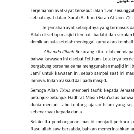
ُمْ تَعُودُونَ
Terjemahan ayat-ayat tersebut ialah “Dan sesungguh
sebuah ayat dalam Surah Al-Jinn. (Surah Al-Jinn, 72 :
Terjemahan ayat selanjutnya yang termasuk dalam 
Allah di setiap masjid (tempat ibadah) dan serul
demikian pula setelah meninggal kamu akan kembali ke
Alhamdu lillaah.
Sekarang kita telah mendapa
bahwa kawasan ini disebut Felthum. Letaknya berd
bergabung bersama-sama menggunakan masjid ini; 
Jami’ untuk kawasan ini, sebab sampai saat ini mas
lainnya. Inilah maksud daripada masjid.
Semoga Allah
Ta’ala
memberi taufik kepada Jemaat
petunjuk-petunjuk Hadhrat Masih Mau’ud as bahwa 
dunia menjadi tahu tentang ajaran Islam yang s
sebenarnya) kepada dunia.
Selain itu pembangunan masjid menjadi perkara 
Rasulullah saw bersabda, bahkan memerintahkan u