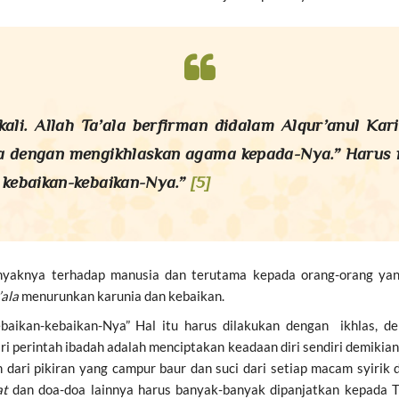
la berfirman didalam Alqur’anul Karim, ادْعُوهُ مُخْلِصِينَ لَهُ الدِّينَ ud
ia dengan mengikhlaskan agama kepada-Nya.” Harus 
 kebaikan-kebaikan-Nya.”
[5]
nyaknya terhadap manusia dan terutama kepada orang-orang yang
’ala
menurunkan karunia dan kebaikan.
baikan-kebaikan-Nya” Hal itu harus dilakukan dengan ikhlas, 
sari perintah ibadah adalah menciptakan keadaan diri sendiri demikia
h dari pikiran yang campur baur dan suci dari setiap macam syir
at
dan doa-doa lainnya harus banyak-banyak dipanjatkan kepada T