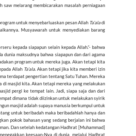
llah saw melarang membicarakan masalah perniagaan
 program untuk menyebarluaskan pesan Allah
Ta’ala
di
alkannya. Musyawarah untuk menyediakan barang
pada dunia maksudnya bahwa siapapun dan dari agama
iadakan program untuk mereka juga. Akan tetapi kita
epada Allah
Ta’ala
. Akan tetapi jika kita memberi izin
ama terdapat pengertian tentang Satu Tuhan. Mereka
a di masjid kita. Akan tetapi mereka yang melakukan
jid pergi ke tempat lain. Jadi, siapa saja dan dari
empat dimana tidak diizinkan untuk melakukan syirik
datang untuk beribadah maka beribadahlah hanya dan
gkan pokok bahasan yang sedang berjalan ini bahwa
ukuman. Dan setelah kedatangan Hadhrat [Muhammad]
enegakkan keesaan-Nya di dunia melalui Hadhrat