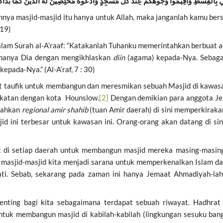
ِّي بِالْقِسْطِ وَأَقِيمُوا وُجُوهَكُمْ عِنْدَ كُلِّ مَسْجِدٍ وَادْعُوهُ مُخْلِصِينَ لَهُ الدِّينَ كَمَا بَدَأَك
nya masjid-masjid itu hanya untuk Allah, maka janganlah kamu berser
 19)
Surah al-A’raaf: “Katakanlah Tuhanku memerintahkan berbuat adi
ah hanya Dia dengan mengikhlaskan
diin
(agama) kepada-Nya. Sebaga
pada-Nya.” (Al-A’raf, 7 : 30)
t taufik untuk membangun dan meresmikan sebuah Masjid di kawas
ekatan dengan kota Hounslow.
[2]
Dengan demikian para anggota Jem
bahkan
regional amir shahib
(tuan Amir daerah) di sini memperkiraka
jid ini terbesar untuk kawasan ini. Orang-orang akan datang di si
 di setiap daerah untuk membangun masjid mereka masing-masin
masjid-masjid kita menjadi sarana untuk memperkenalkan Islam da
ejati. Sebab, sekarang pada zaman ini hanya Jemaat Ahmadiyah
penting bagi kita sebagaimana terdapat sebuah riwayat. Hadhra
ntuk membangun masjid di kabilah-kabilah (lingkungan sesuku ban