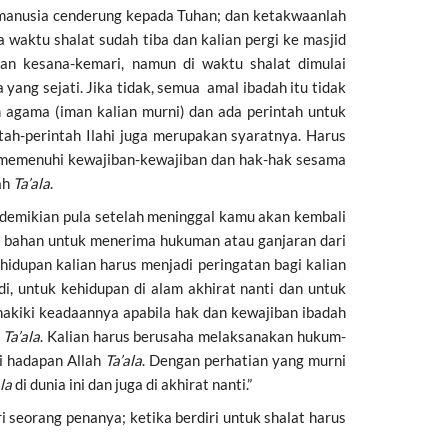
manusia cenderung kepada Tuhan; dan ketakwaanlah
a waktu shalat sudah tiba dan kalian pergi ke masjid
ian kesana-kemari, namun di waktu shalat dimulai
ang sejati. Jika tidak, semua amal ibadah itu tidak
 agama (iman kalian murni) dan ada perintah untuk
tah-perintah Ilahi juga merupakan syaratnya. Harus
 memenuhi kewajiban-kewajiban dan hak-hak sesama
ah
Ta’ala
.
adi bahan untuk menerima hukuman atau ganjaran dari
hidupan kalian harus menjadi peringatan bagi kalian
, untuk kehidupan di alam akhirat nanti dan untuk
 hakiki keadaannya apabila hak dan kewajiban ibadah
h
Ta’ala
. Kalian harus berusaha melaksanakan hukum-
di hadapan Allah
Ta’ala
. Dengan perhatian yang murni
la
di dunia ini dan juga di akhirat nanti.”
 seorang penanya; ketika berdiri untuk shalat harus