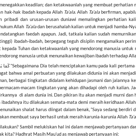
enegakkan keadilan; dan ketakwaanlah yang membuat perhatian 
n hak-hak ibadah kepada Allah
Ta’ala
. Allah
Ta’ala
berfirman, apabil
gan pribadi dan urusan-urusan duniawi memalingkan perhatian kal
-hukum Allah
Ta’ala
dan berusahalah kalian untuk menjadi hamba-Nya y
endatangkan faedah apapun. Jadi, tatkala kalian sudah memurnikan
nggi) ibadah-ibadah, berpegang teguh disiplin mengamalkan perin
ut kepada Tuhan dan ketakwaanlah yang mendorong manusia untuk
mendorong manusia untuk menunaikan kewajiban ibadah terhadap All
 ingat bahwa amal perbuatan yang dilakukan didunia ini akan menj
man, berbagai tingkatan didalam kehidupan jasmani dan jalannya ke
ermacam-macam tingkatan yang akan dihadapi oleh ruh kalian. Jadi
irkannya di alam dunia ini. Dan pikiran itu akan menjadi murni dan
 ibadahnya itu dilakukan semata-mata demi meraih keridhaan Alla
nunaikan shalat harus diingat dalam benak, “Saya sedang berdiri 
 akan membuat saya berhasil untuk meraih karunia-karunia Allah
Ta’a
lakukan? Sambil melukiskan hal ini dalam menjawab pertanyaan dari
k kita? Hadhrat Masih Mau’ud as menjawab pertanyaan ini: