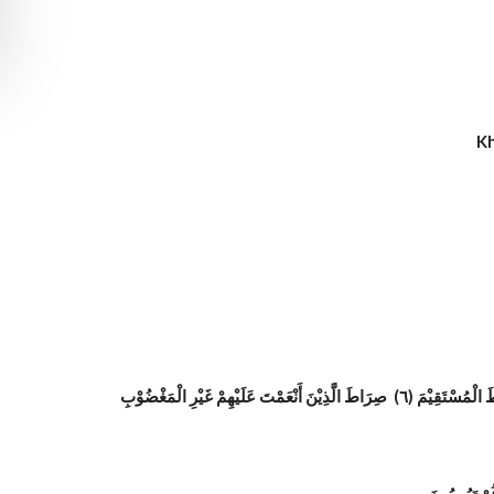
Kh
بِسْمِ اللّٰهِ الرَّحْمٰنِ الرَّحِيْمِ (١) اَلْحَمْدُ لِلّٰهِ رَبِّ الْعَالَمِيْنَ (٢) الرَّحْمٰنِ الرَّحِيْمِ (٣) مَالِكِ يَوْمِ الدِّيْنِ (٤) إِيَّاكَ نَعْبُدُ وَإِيَّاكَ نَسْتَعِيْنُ (٥) اِهْدِنَا الصِّرَاطَ الْمُسْتَقِيْمَ (٦) صِرَاطَ الَّذِيْنَ أَنْعَمْتَ عَلَيْهِمْ غَيْرِ الْمَغْضُوْبِ