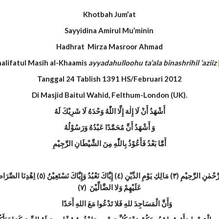
Khotbah Jum’at
Sayyidina Amirul Mu’minin
Hadhrat Mirza Masroor Ahmad
alifatul Masih al-Khaamis
ayyadahulloohu ta’ala binashrihil ‘aziiz
Tanggal 24 Tablish 1391 HS/Februari 2012
Di Masjid Baitul Wahid, Felthum-London (UK).
أَشْهَدُ أَنْ لَا إِلٰهَ إِلَّا اللّٰهُ وَحْدَهُ لَا شَرِيْكَ لَهُ
وَ أَشْهَدُ أَنَّ مُحَمَّدًا عَبْدُهُ وَرَسُوْلُهُ
أَمَّا بَعْدُ فَأَعُوْذُ بِاللّٰهِ مِنَ الشَّيْطَانِ الرَّجِيْمِ
عَلَيْهِمْ وَلا الضَّالِّيْنَ (٧)
وَأَنَّ الْمَسَاجِدَ للهِ فَلا تَدْعُوا مَعَ اللهِ أَحَدًا