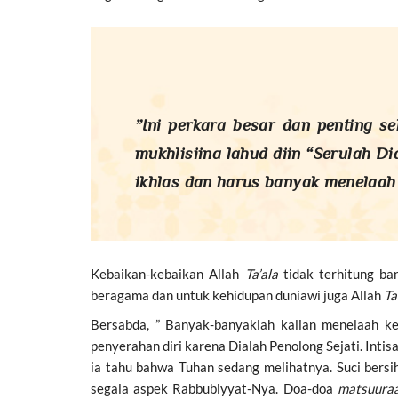
”Ini perkara besar dan penting sekali. Allah Ta’a
mukhlisiina lahud diin “Serulah D
ikhlas dan harus banyak menelaah
Kebaikan-kebaikan Allah
Ta’ala
tidak terhitung ba
beragama dan untuk kehidupan duniawi juga Allah
Ta
Bersabda, ” Banyak-banyaklah kalian menelaah ke
penyerahan diri karena Dialah Penolong Sejati. Inti
ia tahu bahwa Tuhan sedang melihatnya. Suci bersi
segala aspek Rabbubiyyat-Nya. Doa-doa
matsuura