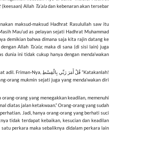
t
(keesaan) Allah
Ta’ala
dan kebenaran akan tersebar
rnakan maksud-maksud Hadhrat Rasulullah saw itu
 Masih Mau’ud as pelayan sejati Hadhrat Muhammad
nya demikian bahwa dimana saja kita rajin datang ke
p dengan Allah
Ta’ala
; maka di sana (di sisi lain) juga
as dunia ini tidak cukup hanya dengan menda’wakan
قُلْ أَمَرَ رَبِّي بِال “Katakanlah!
ang-orang mukmin sejati juga yang menda’wakan diri
lah orang-orang yang menegakkan keadilan, memenuhi
mal diatas jalan ketakwaan.” Orang-orang yang sudah
erhatian. Jadi, hanya orang-orang yang berhati suci
nya tidak terdapat kebaikan, kesucian dan keadilan
m satu perkara maka sebaliknya didalam perkara lain