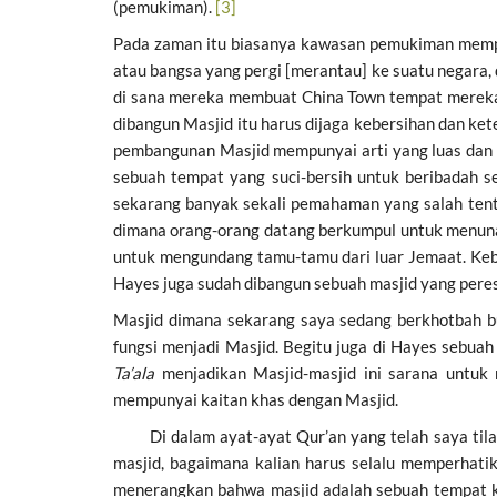
(pemukiman).
[3]
Pada zaman itu biasanya kawasan pemukiman mempun
atau bangsa yang pergi [merantau] ke suatu negara,
di sana mereka membuat China Town tempat mereka 
dibangun Masjid itu harus dijaga kebersihan dan ke
pembangunan Masjid mempunyai arti yang luas dan p
sebuah tempat yang suci-bersih untuk beribadah s
sekarang banyak sekali pemahaman yang salah tenta
dimana orang-orang datang berkumpul untuk menuna
untuk mengundang tamu-tamu dari luar Jemaat. Keb
Hayes juga sudah dibangun sebuah masjid yang per
Masjid dimana sekarang saya sedang berkhotbah b
fungsi menjadi Masjid. Begitu juga di Hayes sebua
Ta’ala
menjadikan Masjid-masjid ini sarana untuk
mempunyai kaitan khas dengan Masjid.
Di dalam ayat-ayat Qur’an yang telah saya tila
masjid, bagaimana kalian harus selalu memperhatik
menerangkan bahwa masjid adalah sebuah tempat k