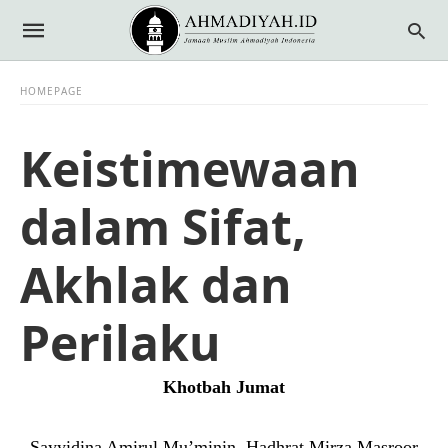
HOMEPAGE
Keistimewaan
dalam Sifat,
Akhlak dan
Perilaku
Khotbah Jumat
Sayyidina Amirul Mu’minin, Hadhrat Mirza Masroor