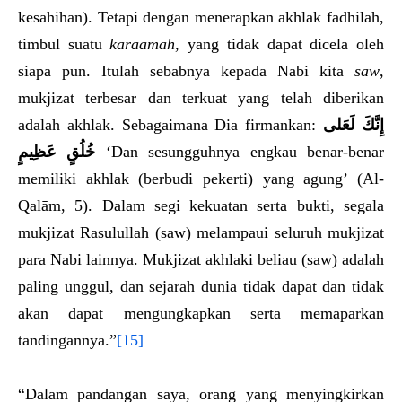
kesahihan). Tetapi dengan menerapkan akhlak fadhilah,
timbul suatu
karaamah
, yang tidak dapat dicela oleh
siapa pun. Itulah sebabnya kepada Nabi kita
saw
,
mukjizat terbesar dan terkuat yang telah diberikan
adalah akhlak. Sebagaimana Dia firmankan:
إِنَّكَ لَعَلى
خُلُقٍ عَظِيمٍ
‘Dan sesungguhnya engkau benar-benar
memiliki akhlak (berbudi pekerti) yang agung’ (Al-
Qalām, 5). Dalam segi kekuatan serta bukti, segala
mukjizat Rasulullah (saw) melampaui seluruh mukjizat
para Nabi lainnya. Mukjizat akhlaki beliau (saw) adalah
paling unggul, dan sejarah dunia tidak dapat dan tidak
akan dapat mengungkapkan serta memaparkan
tandingannya.”
[15]
“Dalam pandangan saya, orang yang menyingkirkan