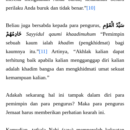
perilaku Anda buruk dan tidak benar.”
[10]
Beliau juga bersabda kepada para pengurus,
سَيِّدُ الْقَوْمِ
خَادِمُهُمْ
Sayyidul qaumi khaadimuhum
“Pemimpin
sebuah kaum ialah
khadim
(pengkhidmat) bagi
kaumnya itu.”
[11]
Artinya, “Akhlak kalian dapat
terhitung baik apabila kalian mengganggap diri kalian
adalah khadim bangsa dan mengkhidmati umat sekuat
kemampuan kalian.”
Adakah sekarang hal ini tampak dalam diri para
pemimpin dan para pengurus? Maka para pengurus
Jemaat harus memberikan perhatian kearah ini.
Kemudian, tatkala Nabi (saw) memperoleh kekuatan