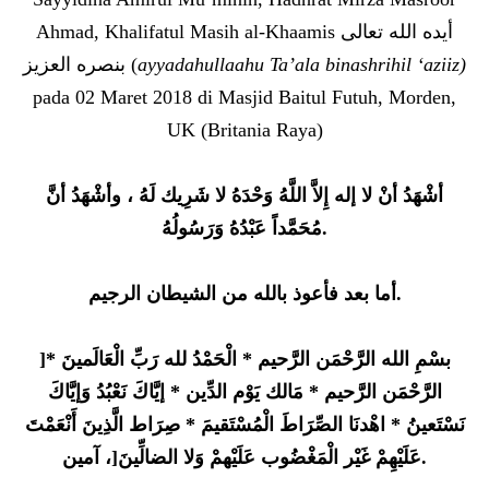
Ahmad, Khalifatul Masih al-Khaamis أيده الله تعالى
بنصره العزيز (
ayyadahullaahu Ta’ala binashrihil ‘aziiz)
pada 02 Maret 2018 di Masjid Baitul Futuh, Morden,
UK (Britania Raya)
أشْهَدُ أنْ لا إله إِلاَّ اللَّهُ وَحْدَهُ لا شَرِيك لَهُ ، وأشْهَدُ أنَّ
مُحَمَّداً عَبْدُهُ وَرَسُولُهُ
.
أما بعد فأعوذ بالله من الشيطان الرجيم.
]
بسْمِ الله الرَّحْمَن الرَّحيم * الْحَمْدُ لله رَبِّ الْعَالَمينَ *
الرَّحْمَن الرَّحيم * مَالك يَوْم الدِّين * إيَّاكَ نَعْبُدُ وَإيَّاكَ
نَسْتَعينُ * اهْدنَا الصِّرَاطَ الْمُسْتَقيمَ * صِرَاط الَّذِينَ أَنْعَمْتَ
[
لِّينَ
ضا
عَلَيْهِمْ غَيْر الْمَغْضُوب عَلَيْهمْ وَلا ال
، آمين.