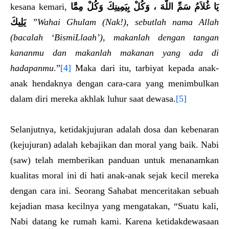
kesana kemari,
يَا غُلاَمُ سَمِّ اللَّهَ ، وَكُلْ بِيَمِينِكَ وَكُلْ مِمَّا
يَلِيكَ
”Wahai Ghulam (Nak!), sebutlah nama Allah
(bacalah ‘BismiLlaah’), makanlah dengan tangan
kananmu dan makanlah makanan yang ada di
hadapanmu
.”
[4]
Maka dari itu, tarbiyat kepada anak-
anak hendaknya dengan cara-cara yang menimbulkan
dalam diri mereka akhlak luhur saat dewasa.
[5]
Selanjutnya, ketidakjujuran adalah dosa dan kebenaran
(kejujuran) adalah kebajikan dan moral yang baik. Nabi
(saw) telah memberikan panduan untuk menanamkan
kualitas moral ini di hati anak-anak sejak kecil mereka
dengan cara ini. Seorang Sahabat menceritakan sebuah
kejadian masa kecilnya yang mengatakan, “Suatu kali,
Nabi datang ke rumah kami. Karena ketidakdewasaan