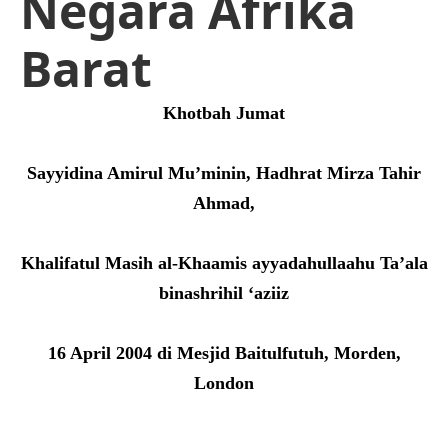
Negara Afrika
Barat
Khotbah Jumat
Sayyidina Amirul Mu’minin, Hadhrat Mirza Tahir
Ahmad,
Khalifatul Masih al-Khaamis ayyadahullaahu Ta’ala
binashrihil ‘aziiz
16 April 2004 di Mesjid Baitulfutuh, Morden,
London