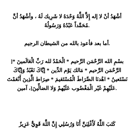
أشْهَدُ أنْ لا إله إِلاَّ اللَّهُ وَحْدَهُ لا شَرِيك لَهُ ، وأشْهَدُ أنَّ
مُحَمَّداً عَبْدُهُ وَرَسُولُهُ.
أما بعد فأعوذ بالله من الشيطان الرجيم.
]بسْمِ الله الرَّحْمَن الرَّحيم * الْحَمْدُ لله رَبِّ الْعَالَمينَ *
الرَّحْمَن الرَّحيم * مَالك يَوْم الدِّين * إيَّاكَ نَعْبُدُ وَإيَّاكَ
نَسْتَعينُ * اهْدنَا الصِّرَاطَ الْمُسْتَقيمَ * صِرَاط الَّذِينَ أَنْعَمْتَ
عَلَيْهِمْ غَيْر الْمَغْضُوب عَلَيْهمْ وَلا الضالِّينَ[، آمين.
كَتَبَ اللَّهُ لَأَغْلِبَنَّ أَنَا وَرُسُلِي إِنَّ اللَّهَ قَوِيٌّ عَزِيزٌ