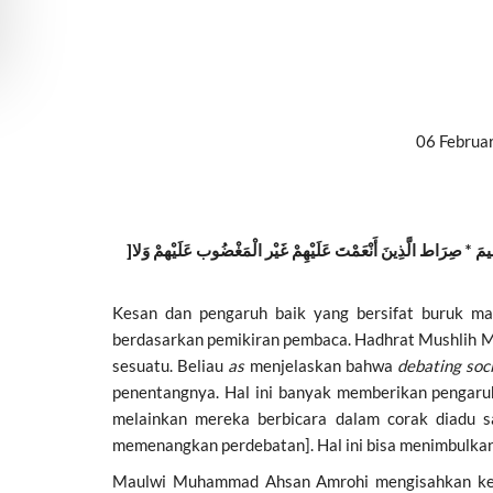
06 Februar
]
مَ * صِرَاط الَّذِينَ أَنْعَمْتَ عَلَيْهِمْ غَيْر الْمَغْضُوب عَلَيْهمْ وَلا
Kesan dan pengaruh baik yang bersifat buruk 
berdasarkan pemikiran pembaca. Hadhrat Mushlih 
sesuatu. Beliau
as
menjelaskan bahwa
debating soc
penentangnya. Hal ini banyak memberikan pengaruh
melainkan mereka berbicara dalam corak diadu sa
memenangkan perdebatan]. Hal ini bisa menimbulka
Maulwi Muhammad Ahsan Amrohi mengisahkan k