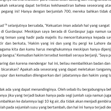
 apakah sekarang dapat terlintas kekhawatiran bahwa seseorang a
a pegang ini! Hanya dengan berjumlah 700, mereka bahkan tidak
ra
’ud
selanjutnya bersabda, “Kekuatan iman adalah hal yang sangat 
di Gurdaspur. Meskipun saya berada di Gurdaspur juga namun sa
orang teman yang hadir pada majelis itu menceritakannya kepada 
tir dan berkata, ‘Hakim yang ini dan yang itu pergi ke Lahore 
agama kita dan kamu harus menghukumnya meskipun hanya dipenja
 bangsa.” Kemudian hakim tersebut kembali seraya berjanji, “Saya
ring dan karena mendengar hal ini, beliau membalikkan badan dan 
 bicarakan? Apakah ada seseorang yang dapat meletakan tanganny
daspur dan kemudian dilengserkan dari jabatannya dan hakim yang 
tidak ada yang dapat menandinginya. Oleh sebab itu bergabungnya be
ya jika yang terjadi bukan hanya pada segi jumlah saja namun juga
ahkan ke dalamnya lagi 10 kg air, dia tidak akan menjadi gembira d
ah pada sejumlah susu yang bertambah, dan hal ini hanya terjadi d