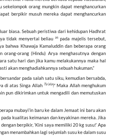
tau sekelompok orang mungkin dapat menghancurkan
 dapat berpikir musuh mereka dapat menghancurkan
luar biasa. Sebuah peristiwa dari kehidupan Hadhrat
as
ya tidak menyertai beliau
pada majelis tersebut,
saya bahwa Khawaja Kamaluddin dan beberapa orang
dan orang-orang (Hindu) Arya menghasutnya dengan
ra satu hari dan jika kamu melakukannya maka hal
 pasti akan menghadiahkannya sebuah hukuman.”
bersandar pada salah satu siku, kemudian bersabda,
Ta’ala
a di atas Singa Allah
?’ Maka Allah menghukum
lain pun dikirimkan untuk mengadili dan memutuskan
berapa mubayi’in baru ke dalam Jemaat ini baru akan
 pada kualitas keimanan dan keyakinan mereka. Jika
engan berpikir, ‘Kini saya memiliki 20 kg susu!’ Apa
engan menambahkan lagi sejumlah susu ke dalam susu