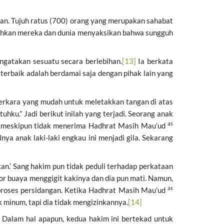
an. Tujuh ratus (700) orang yang merupakan sahabat
lahkan mereka dan dunia menyaksikan bahwa sungguh
gatakan sesuatu secara berlebihan.
[13]
Ia berkata
erbaik adalah berdamai saja dengan pihak lain yang
perkara yang mudah untuk meletakkan tangan di atas
hku.” Jadi berikut inilah yang terjadi. Seorang anak
as
yang meskipun tidak menerima Hadhrat Masih Mau’ud
ya anak laki-laki engkau ini menjadi gila. Sekarang
an.’ Sang hakim pun tidak peduli terhadap perkataan
ekor buaya menggigit kakinya dan dia pun mati. Namun,
as
proses persidangan. Ketika Hadhrat Masih Mau’ud
 minum, tapi dia tidak mengizinkannya.
[14]
a. Dalam hal apapun, kedua hakim ini bertekad untuk