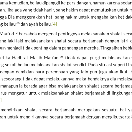
k lama kemudian, beliau dipanggil ke persidangan, namun karena seda
ran, jika ada yang tidak hadir, sang hakim dapat memutuskan untuk
gga Dia menggerakkan hati sang hakim untuk mengabaikan ketidak
as
g beliau
dan ayah beliau.
[4]
ra
 Mau’ud
bersabda mengenai pentingnya melaksanakan shalat secar
ng laki-laki melaksanakan shalat secara berjamaah dengan istri 
un menjadi tidak penting dalam pandangan mereka. Tinggalkan kebias
as
 Ketika Hadhrat Masih Mau’ud
tidak dapat pergi melaksanakan s
 sekali beliau melaksanakan shalat sendiri. Pada situasi seperti in
engan demikian para perempuan yang lain pun juga akan ikut i
a seseorang tidak dapat melakukannya maka hendaknya dia melaksa
anapun ia berada agar bisa melaksanakan shalat secara berjamaah
harus mengatur untuk melaksanakan shalat berjamaah di lingkungan
]
 mendirikan shalat secara berjamaah merupakan sesuatu hal y
kan untuk mendirikannya secara berjamaah dengan mengikutsertaka