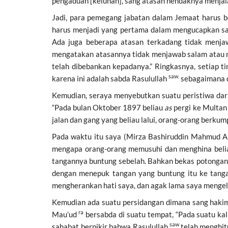
pengaduan [keluhan], sang atasan hendaknya menjala
Jadi, para pemegang jabatan dalam Jemaat harus 
harus menjadi yang pertama dalam mengucapkan sa
Ada juga beberapa atasan terkadang tidak menj
mengatakan atasannya tidak menjawab salam atau m
telah dibebankan kepadanya.” Ringkasnya, setiap 
saw.
karena ini adalah sabda Rasulullah
sebagaimana d
Kemudian, seraya menyebutkan suatu peristiwa da
“Pada bulan Oktober 1897 beliau
as
pergi ke Multan
jalan dan gang yang beliau lalui, orang-orang berku
Pada waktu itu saya (Mirza Bashiruddin Mahmud Ahm
mengapa orang-orang memusuhi dan menghina beliau
tangannya buntung sebelah. Bahkan bekas potongan a
dengan menepuk tangan yang buntung itu ke tangan
mengherankan hati saya, dan agak lama saya mengelu
Kemudian ada suatu persidangan dimana sang hak
ra
Mau’ud
bersabda di suatu tempat, “Pada suatu kal
saw
sahabat berpikir bahwa Rasulullah
telah menghi