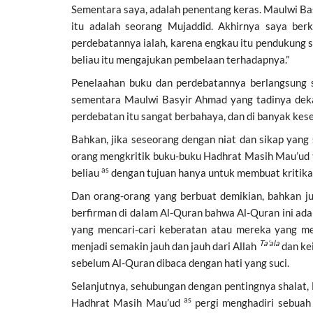
Sementara saya, adalah penentang keras. Maulwi 
itu adalah seorang Mujaddid. Akhirnya saya berk
perdebatannya ialah, karena engkau itu pendukung s
beliau itu mengajukan pembelaan terhadapnya.”
Penelaahan buku dan perdebatannya berlangsung s
sementara Maulwi Basyir Ahmad yang tadinya de
perdebatan itu sangat berbahaya, dan di banyak ke
Bahkan, jika seseorang dengan niat dan sikap yang 
orang mengkritik buku-buku Hadhrat Masih Mau’ud
as
beliau
dengan tujuan hanya untuk membuat kritikan
Dan orang-orang yang berbuat demikian, bahkan 
yang mencari-cari keberatan atau mereka yang me
Ta’ala
menjadi semakin jauh dan jauh dari Allah
dan ke
sebelum Al-Quran dibaca dengan hati yang suci.
Selanjutnya, sehubungan dengan pentingnya shalat, 
as
Hadhrat Masih Mau’ud
pergi menghadiri sebuah