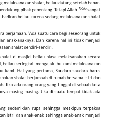
ng melaksanakan shalat, beliau datang setelah benar-
Ta’ala
 mendukung pihak penentang. Tetapi Allah
sangat
-hadiran beliau karena sedang melaksanakan shalat
a berjamaah, “Ada suatu cara bagi seseorang untuk
dan anak-anaknya. Dan karena hal ini tidak menjadi
aan shalat sendiri-sendiri.
halat di masjid, beliau biasa melaksanakan secara
i, beliau seringkali mengajak ibu kami melaksanakan
bu kami. Hal yang pertama, Saudara-saudara harus
nakan shalat berjamaah di rumah bersama istri dan
. Jika ada orang-orang yang tinggal di sebuah kota
nya masing-masing. Jika di suatu tempat tidak ada
ang sedemikian rupa sehingga meskipun terpaksa
n istri dan anak-anak sehingga anak-anak menjadi