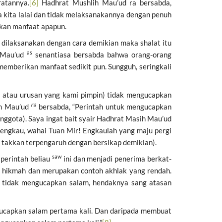
atannya.
[6]
Hadhrat Mushlih Mau’ud ra bersabda,
 kita lalai dan tidak melaksanakannya dengan penuh
ikan manfaat apapun.
k dilaksanakan dengan cara demikian maka shalat itu
as
h Mau’ud
senantiasa bersabda bahwa orang-orang
memberikan manfaat sedikit pun. Sungguh, seringkali
i atau urusan yang kami pimpin) tidak mengucapkan
ra
ih Mau’ud
bersabda, “Perintah untuk mengucapkan
nggota). Saya ingat bait syair Hadhrat Masih Mau’ud
a engkau, wahai Tuan Mir! Engkaulah yang maju pergi
 takkan terpengaruh dengan bersikap demikian).
saw
 perintah beliau
ini dan menjadi penerima berkat-
n hikmah dan merupakan contoh akhlak yang rendah.
 tidak mengucapkan salam, hendaknya sang atasan
ngucapkan salam pertama kali. Dan daripada membuat