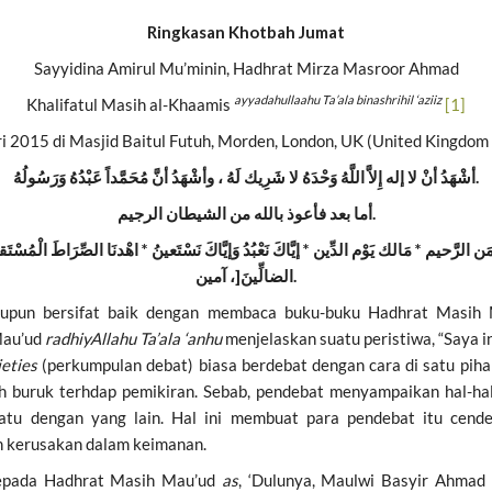
Ringkasan Khotbah Jumat
Sayyidina Amirul Mu’minin, Hadhrat Mirza Masroor Ahmad
ayyadahullaahu Ta’ala binashrihil ‘aziiz
Khalifatul Masih al-Khaamis
[1]
i 2015 di Masjid Baitul Futuh, Morden, London, UK (United Kingdom o
أشْهَدُ أنْ لا إله إِلاَّ اللَّهُ وَحْدَهُ لا شَرِيك لَهُ ، وأشْهَدُ أنَّ مُحَمَّداً عَبْدُهُ وَرَسُولُهُ
.
أما بعد فأعوذ بالله من الشيطان الرجيم.
 الرَّحيم * مَالك يَوْم الدِّين * إيَّاكَ نَعْبُدُ وَإيَّاكَ نَسْتَعينُ * اهْدنَا الصِّرَاطَ الْمُسْتَقي
[
لِّينَ
ضا
ال
، آمين.
maupun bersifat baik dengan membaca buku-buku Hadhrat Masih
Mau’ud
radhiyAllahu Ta’ala ‘anhu
menjelaskan suatu peristiwa, “Saya 
ieties
(perkumpulan debat) biasa berdebat dengan cara di satu piha
 buruk terhdap pemikiran. Sebab, pendebat menyampaikan hal-hal y
tu dengan yang lain. Hal ini membuat para pendebat itu cender
n kerusakan dalam keimanan.
epada Hadhrat Masih Mau’ud
as
, ‘Dulunya, Maulwi Basyir Ahmad