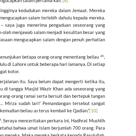
engucapkan salam pertama kali.”
[8]
 tingginya kedudukan mereka dalam Jemaat. Mereka
mengucapkan salam terlebih dahulu kepada mereka.
 – saya juga menerima pengaduan seseorang yang
-olah menjawab salam menjadi kesulitan besar yang
ebiasaan mengucapkan salam dengan penuh perhatian
as
.
enunjukan betapa orang-orang menentang beliau
,
ulu di Lahore untuk beberapa hari lamanya. Di setiap
gat kotor.
jalanan itu. Saya belum dapat mengerti ketika itu,
tu di tangga Masjid Wazir Khan ada seseorang yang
orang-orang ramai serta bersuit dan bertepuk tangan
i… Mirza sudah lari!’ Pemandangan tersebut sangat
e kemudian beliau
as
terus kembali ke Qadian.”
[10]
s
. Seraya menceritakan perkara ini, Hadhrat Mushlih
getahui bahwa umat Islam berjumlah 700 orang. Para
n mereka. Maka mereka berkata kepada Rasulullah,