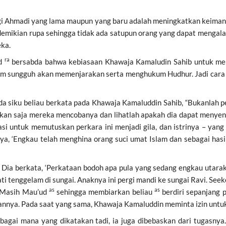
agi Ahmadi yang lama maupun yang baru adalah meningkatkan keiman
emikian rupa sehingga tidak ada satupun orang yang dapat menga
ka.
ra
ud
bersabda bahwa kebiasaan Khawaja Kamaludin Sahib untuk men
kim sungguh akan memenjarakan serta menghukum Hudhur. Jadi cara t
a siku beliau berkata pada Khawaja Kamaluddin Sahib, “Bukanlah 
rkan saja mereka mencobanya dan lihatlah apakah dia dapat menyentu
okasi untuk memutuskan perkara ini menjadi gila, dan istrinya – 
a, ‘Engkau telah menghina orang suci umat Islam dan sebagai hasiln
Dia berkata, ‘Perkataan bodoh apa pula yang sedang engkau utarak
mati tenggelam di sungai. Anaknya ini pergi mandi ke sungai Ravi. Se
as
as
 Masih Mau’ud
sehingga membiarkan beliau
berdiri sepanjang 
annya. Pada saat yang sama, Khawaja Kamaluddin meminta izin untuk
sebagai mana yang dikatakan tadi, ia juga dibebaskan dari tugasny