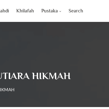
ahdi
Khilafah
Pustaka
Search
-MUTIARA HIKMAH
 HIKMAH