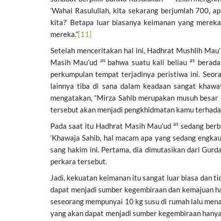
‘Wahai Rasulullah, kita sekarang berjumlah 700,
kita?’ Betapa luar biasanya keimanan yang merek
mereka.”
[11]
Setelah menceritakan hal ini, Hadhrat Mushlih Mau
as
as
Masih Mau’ud
bahwa suatu kali beliau
berada 
perkumpulan tempat terjadinya peristiwa ini. Se
lainnya tiba di sana dalam keadaan sangat khawa
mengatakan, “Mirza Sahib merupakan musuh besar 
tersebut akan menjadi pengkhidmatan kamu terhadap
as
Pada saat itu Hadhrat Masih Mau’ud
sedang berba
‘Khawaja Sahib, hal macam apa yang sedang engkau
sang hakim ini. Pertama, dia dimutasikan dari Gur
perkara tersebut.
Jadi, kekuatan keimanan itu sangat luar biasa dan 
dapat menjadi sumber kegembiraan dan kemajuan han
seseorang mempunyai 10 kg susu di rumah lalu menamb
yang akan dapat menjadi sumber kegembiraan hanyal