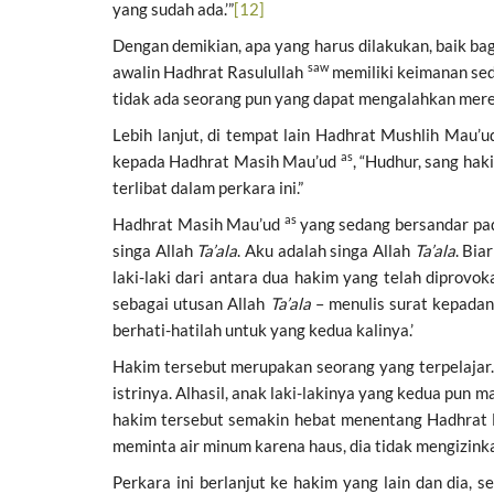
yang sudah ada.’”
[12]
Dengan demikian, apa yang harus dilakukan, baik b
saw
awalin Hadhrat Rasulullah
memiliki keimanan sed
tidak ada seorang pun yang dapat mengalahkan mere
Lebih lanjut, di tempat lain Hadhrat Mushlih Mau’
as
kepada Hadhrat Masih Mau’ud
, “Hudhur, sang ha
terlibat dalam perkara ini.”
as
Hadhrat Masih Mau’ud
yang sedang bersandar pad
singa Allah
Ta’ala
. Aku adalah singa Allah
Ta’ala
. Bia
laki-laki dari antara dua hakim yang telah diprov
sebagai utusan Allah
Ta’ala
– menulis surat kepadany
berhati-hatilah untuk yang kedua kalinya.’
Hakim tersebut merupakan seorang yang terpelajar. 
istrinya. Alhasil, anak laki-lakinya yang kedua pun 
hakim tersebut semakin hebat menentang Hadhrat
meminta air minum karena haus, dia tidak mengizink
Perkara ini berlanjut ke hakim yang lain dan dia, 