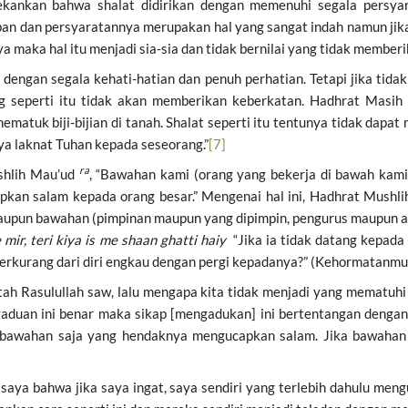
ekankan bahwa shalat didirikan dengan memenuhi segala persyar
an dan persyaratannya merupakan hal yang sangat indah namun jika
 maka hal itu menjadi sia-sia dan tidak bernilai yang tidak member
n dengan segala kehati-hatian dan penuh perhatian. Tetapi jika tida
ang seperti itu tidak akan memberikan keberkatan. Hadhrat Masi
atuk biji-bijian di tanah. Shalat seperti itu tentunya tidak dapat 
ya laknat Tuhan kepada seseorang.”
[7]
ra
shlih Mau’ud
, “Bawahan kami (orang yang bekerja di bawah kam
apkan salam kepada orang besar.” Mengenai hal ini, Hadhrat Mushl
maupun bawahan (pimpinan maupun yang dipimpin, pengurus maupun a
 mir, teri kiya is me shaan ghatti haiy
“Jika ia tidak datang kepad
berkurang dari diri engkau dengan pergi kepadanya?” (Kehormatanmu
ntah Rasulullah saw, lalu mengapa kita tidak menjadi yang mematuhi
gaduan ini benar maka sikap [mengadukan] ini bertentangan denga
 bawahan saja yang hendaknya mengucapkan salam. Jika bawahan
saya bahwa jika saya ingat, saya sendiri yang terlebih dahulu me