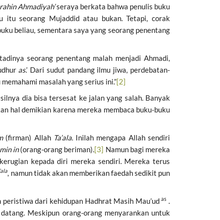
rahin Ahmadiyah’
seraya berkata bahwa penulis buku
u itu seorang Mujaddid atau bukan. Tetapi, corak
 buku beliau, sementara saya yang seorang penentang
 tadinya seorang penentang malah menjadi Ahmadi,
Hudhur
as
.’ Dari sudut pandang ilmu jiwa, perdebatan-
 memahami masalah yang serius ini.”
[2]
ilnya dia bisa tersesat ke jalan yang salah. Banyak
akukan hal demikian karena mereka membaca buku-buku
m
(firman) Allah
Ta’ala
. Inilah mengapa Allah sendiri
min
in
(orang-orang beriman).
[3]
Namun bagi mereka
erugian kepada diri mereka sendiri. Mereka terus
’ala
, namun tidak akan memberikan faedah sedikit pun
as
peristiwa dari kehidupan Hadhrat Masih Mau’ud
.
n datang. Meskipun orang-orang menyarankan untuk