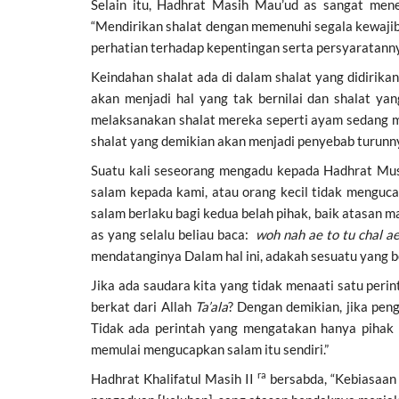
Selain itu, Hadhrat Masih Mau’ud as sangat men
“Mendirikan shalat dengan memenuhi segala kewajib
perhatian terhadap kepentingan serta persyaratannya
Keindahan shalat ada di dalam shalat yang didirika
akan menjadi hal yang tak bernilai dan shalat y
melaksanakan shalat mereka seperti ayam sedang mem
shalat yang demikian akan menjadi penyebab turunn
Suatu kali seseorang mengadu kepada Hadhrat Mu
salam kepada kami, atau orang kecil tidak menguc
salam berlaku bagi kedua belah pihak, baik atasan 
as yang selalu beliau baca:
woh nah ae to tu chal ae
mendatanginya Dalam hal ini, adakah sesuatu yang 
Jika ada saudara kita yang tidak menaati satu peri
berkat dari Allah
Ta’ala
? Dengan demikian, jika pen
Tidak ada perintah yang mengatakan hanya pihak
memulai mengucapkan salam itu sendiri.”
ra
Hadhrat Khalifatul Masih II
bersabda, “Kebiasaan 