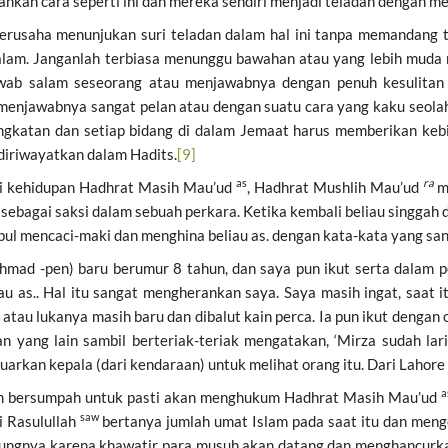
nkan cara seperti ini dan mereka sendiri menjadi teladan dengan m
berusaha menunjukan suri teladan dalam hal ini tanpa memandang
lam. Janganlah terbiasa menunggu bawahan atau yang lebih muda 
awab salam seseorang atau menjawabnya dengan penuh kesulitan
enjawabnya sangat pelan atau dengan suatu cara yang kaku seolah
tingkatan dan setiap bidang di dalam Jemaat harus memberikan k
iriwayatkan dalam Hadits.
[9]
as
ra
ri kehidupan Hadhrat Masih Mau’ud
, Hadhrat Mushlih Mau’ud
m
 sebagai saksi dalam sebuah perkara. Ketika kembali beliau singgah d
mpul mencaci-maki dan menghina beliau as. dengan kata-kata yang san
ad -pen) baru berumur 8 tahun, dan saya pun ikut serta dalam per
 as.. Hal itu sangat mengherankan saya. Saya masih ingat, saat i
tau lukanya masih baru dan dibalut kain perca. Ia pun ikut dengan 
 yang lain sambil berteriak-teriak mengatakan, ‘Mirza sudah lar
arkan kepala (dari kendaraan) untuk melihat orang itu. Dari Lahor
a
im bersumpah untuk pasti akan menghukum Hadhrat Masih Mau’ud
saw
i Rasulullah
bertanya jumlah umat Islam pada saat itu dan men
tungnya karena khawatir para musuh akan datang dan menghancurka