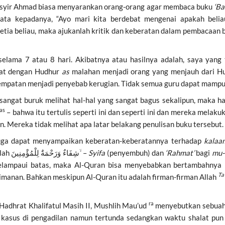
Basyir Ahmad biasa menyarankan orang-orang agar membaca buku
‘Ba
ata kepadanya, “Ayo mari kita berdebat mengenai apakah belia
etia beliau, maka ajukanlah kritik dan keberatan dalam pembacaan
elama 7 atau 8 hari. Akibatnya atau hasilnya adalah, saya yang
kat dengan Hudhur
as
malahan menjadi orang yang menjauh dari 
sempatan menjadi penyebab kerugian. Tidak semua guru dapat mampu
sangat buruk melihat hal-hal yang sangat bagus sekalipun, maka has
as
– bahwa itu tertulis seperti ini dan seperti ini dan mereka mel
. Mereka tidak melihat apa latar belakang penulisan buku tersebut.
juga dapat menyampaikan keberatan-keberatannya terhadap
kala
a
berfirman di dalam Al-Quran bahwa Al-Quran ini adalah شِفَاءٌ وَرَحْمَةٌ لِلْمُؤْمِنِينَ ۙ –
Syifa
(penyembuh) dan
‘
Rahmat
’
bagi
mu-
lampaui batas, maka Al-Quran bisa menyebabkan bertambahnya k
Ta
imanan. Bahkan meskipun Al-Quran itu adalah firman-firman Allah
ra
Hadhrat Khalifatul Masih II, Mushlih Mau’ud
menyebutkan sebuah 
 kasus di pengadilan namun tertunda sedangkan waktu shalat pu