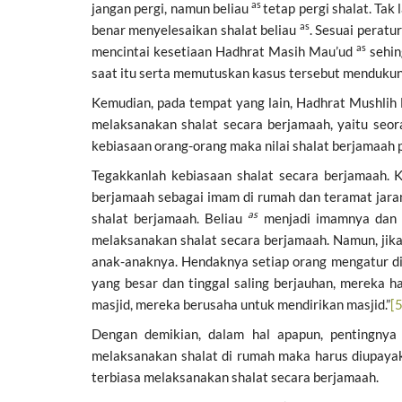
as
jangan pergi, namun beliau
tetap pergi shalat. Ta
as
benar menyelesaikan shalat beliau
. Sesuai peratu
as
mencintai kesetiaan Hadhrat Masih Mau’ud
sehin
saat itu serta memutuskan kasus tersebut mendukun
Kemudian, pada tempat yang lain, Hadhrat Mushlih
melaksanakan shalat secara berjamaah, yaitu seora
kebiasaan orang-orang maka nilai shalat berjamaah p
Tegakkanlah kebiasaan shalat secara berjamaah.
berjamaah sebagai imam di rumah dan teramat jarang
as
shalat berjamaah. Beliau
menjadi imamnya dan d
melaksanakan shalat secara berjamaah. Namun, jik
anak-anaknya. Hendaknya setiap orang mengatur dim
yang besar dan tinggal saling berjauhan, mereka 
masjid, mereka berusaha untuk mendirikan masjid.”
[5
Dengan demikian, dalam hal apapun, pentingnya
melaksanakan shalat di rumah maka harus diupaya
terbiasa melaksanakan shalat secara berjamaah.