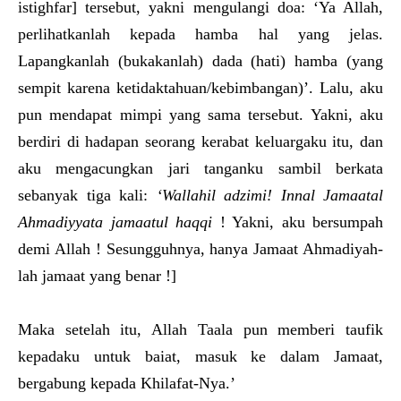
istighfar] tersebut, yakni mengulangi doa: ‘Ya Allah,
perlihatkanlah kepada hamba hal yang jelas.
Lapangkanlah (bukakanlah) dada (hati) hamba (yang
sempit karena ketidaktahuan/kebimbangan)’. Lalu, aku
pun mendapat mimpi yang sama tersebut. Yakni, aku
berdiri di hadapan seorang kerabat keluargaku itu, dan
aku mengacungkan jari tanganku sambil berkata
sebanyak tiga kali:
‘Wallahil adzimi! Innal Jamaat
a
l
Ahmadiyyata jamaatul haqq
i
! Yakni, aku bersumpah
demi Allah ! Sesungguhnya, hanya Jamaat Ahmadiyah-
lah jamaat yang benar !]
Maka setelah itu, Allah Taala pun memberi taufik
kepadaku untuk baiat, masuk ke dalam Jamaat,
bergabung kepada Khilafat-Nya.’