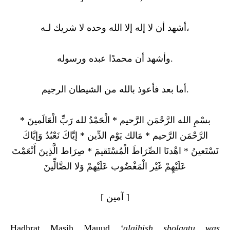
أشهد أن لا إله إلا الله وحده لا شريك لـه،
وأشهد أن محمدًا عبده ورسوله.
أما بعد فأعوذ بالله من الشيطان الرجيم.
بسْمِ الله الرَّحْمَن الرَّحيم * الْحَمْدُ لله رَبِّ الْعَالَمينَ *
الرَّحْمَن الرَّحيم * مَالك يَوْم الدِّين * إيَّاكَ نَعْبُدُ وَإيَّاكَ
نَسْتَعينُ * اهْدنَا الصِّرَاطَ الْمُسْتَقيمَ * صِرَاط الَّذِينَ أَنْعَمْتَ
عَلَيْهِمْ غَيْر الْمَغْضُوب عَلَيْهمْ وَلا الضَّالِّينَ
[ آمين ]
Hadhrat Masih Mauud
‘
a
laihi
s
h sholaatu was