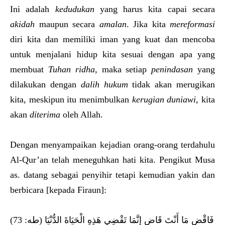
Ini adalah
kedudukan
yang harus kita capai secara
akidah
maupun secara
amalan
. Jika kita
mereformasi
diri kita dan memiliki iman yang kuat dan mencoba
untuk menjalani hidup kita sesuai dengan apa yang
membuat
Tuhan ridha
, maka setiap
penindasan
yang
dilakukan dengan
dalih hukum
tidak akan merugikan
kita, meskipun itu menimbulkan
kerugian duniawi
, kita
akan
diterima
oleh Allah.
Dengan menyampaikan kejadian orang-orang terdahulu
Al-Qur’an telah meneguhkan hati kita. Pengikut Musa
as. datang sebagai penyihir tetapi kemudian yakin dan
berbicara [kepada Firaun]:
فَاقْضِ مَا أَنْتَ قَاضٍ إِنَّمَا تَقْضِي هَذِهِ الْحَيَاةَ الدُّنْيَا (طه: 73)