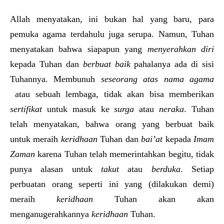
Allah menyatakan, ini bukan hal yang baru, para
pemuka agama terdahulu juga serupa. Namun, Tuhan
menyatakan bahwa siapapun yang
menyerahkan diri
kepada Tuhan dan
berbuat baik
pahalanya ada di sisi
Tuhannya. Membunuh
seseorang atas nama agama
atau sebuah lembaga, tidak akan bisa memberikan
sertifikat
untuk masuk ke
s
urga
atau
n
eraka
. Tuhan
telah menyatakan, bahwa orang yang berbuat baik
untuk meraih
keridhaan
Tuhan dan
b
ai’at
kepada
Imam
Z
aman
karena Tuhan telah memerintahkan begitu, tidak
punya alasan untuk
takut
atau
berduka
. Setiap
perbuatan orang seperti ini yang (dilakukan demi)
meraih
keridhaan
Tuhan akan akan
menganugerahkannya
keridhaan
Tuhan.