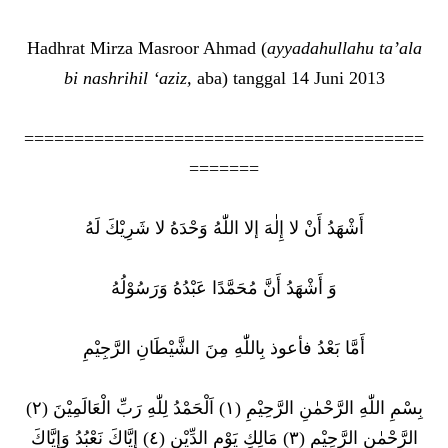
Hadhrat Mirza Masroor Ahmad (
ayyadahullahu ta’ala
bi nashrihil ‘aziz,
aba) tanggal 14 Juni 2013
========================================
=======
أَشْهَدُ أَنْ لا إِلٰهَ إلا اللّٰهُ وَحْدَهُ لا شَرِيْكَ لَهُ
وَ أَشْهَدُ أَنَّ مُحَمَّدًا عَبْدُهُ وَرَسُوْلُهُ
أَمَّا بَعْدُ فأعوذ بِاللّٰهِ مِنَ الشَّيْطَانِ الرَّجِيْمِ
بِسْمِ اللّٰهِ الرَّحْمٰنِ الرَّحِيْمِ (١) اَلْحَمْدُ لِلّٰهِ رَبِّ الْعَالَمِيْنَ (٢)
الرَّحْمٰنِ الرَّحِيْمِ (٣) مَالِكِ يَوْمِ الدِّيْنِ (٤) إِيَّاكَ نَعْبُدُ وَإِيَّاكَ