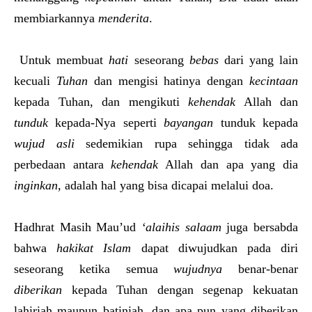
membiarkannya
menderita
.
Untuk membuat
hati
seseorang
bebas
dari yang lain
kecuali
Tuhan
dan mengisi hatinya dengan
kecintaan
kepada Tuhan, dan mengikuti
kehendak
Allah dan
tunduk
kepada-Nya seperti
bayangan
tunduk kepada
wujud asli
sedemikian rupa sehingga tidak ada
perbedaan antara
kehendak
Allah dan apa yang dia
inginkan
, adalah hal yang bisa dicapai melalui doa.
Hadhrat Masih Mau’ud
‘alaihis salaam
juga bersabda
bahwa
hakikat Islam
dapat diwujudkan pada diri
seseorang ketika semua
wujudnya
benar-benar
diberikan
kepada Tuhan dengan segenap kekuatan
lahiriah maupun batiniah, dan apa pun yang diberikan