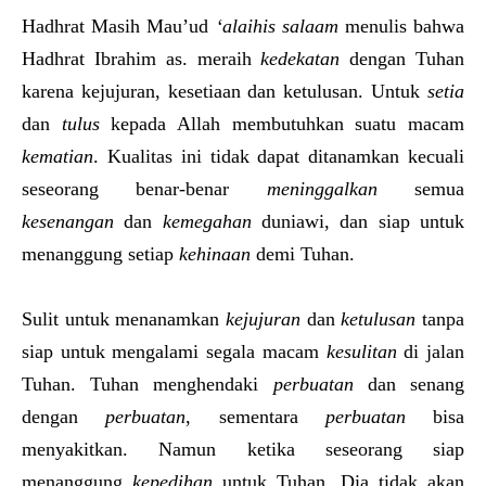
Hadhrat Masih Mau’ud
‘alaihis salaam
menulis bahwa
Hadhrat Ibrahim as. meraih
kedekatan
dengan Tuhan
karena kejujuran, kesetiaan dan ketulusan. Untuk
setia
dan
tulus
kepada Allah membutuhkan suatu macam
kematian
. Kualitas ini tidak dapat ditanamkan kecuali
seseorang benar-benar
meninggalkan
semua
kesenangan
dan
kemegahan
duniawi, dan siap untuk
menanggung setiap
kehinaan
demi Tuhan.
Sulit untuk menanamkan
kejujuran
dan
ketulusan
tanpa
siap untuk mengalami segala macam
kesulitan
di jalan
Tuhan. Tuhan menghendaki
perbuatan
dan senang
dengan
perbuatan
, sementara
perbuatan
bisa
menyakitkan. Namun ketika seseorang siap
menanggung
kepedihan
untuk Tuhan, Dia tidak akan