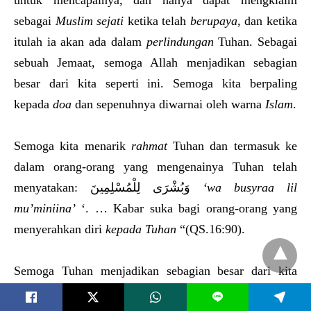
untuk mencapainya, dan hanya dapat mengklaim
sebagai
Muslim sejati
ketika telah
berupaya
, dan ketika
itulah ia akan ada dalam
perlindungan
Tuhan. Sebagai
sebuah Jemaat, semoga Allah menjadikan sebagian
besar dari kita seperti ini. Semoga kita berpaling
kepada
doa
dan sepenuhnya diwarnai oleh warna
Islam
.
Semoga kita menarik
rahmat
Tuhan dan termasuk ke
dalam orang-orang yang mengenainya Tuhan telah
menyatakan: وَبُشْرَى لِلْمُسْلِمِينَ
‘wa busyr
aa
lil
mu’miniina’
‘. … Kabar suka bagi orang-orang yang
menyerahkan diri
kepada Tuhan
“(QS.16:90).
Semoga Tuhan menjadikan sebagian besar dari kita
ditarik ke arah
doa
, bahkan semoga setiap Ahmadi
L