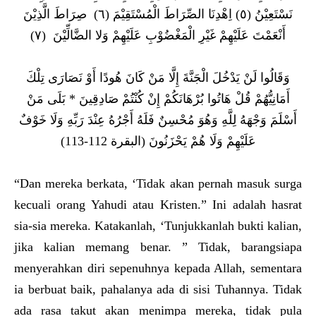
نَسْتَعِيْنُ (٥) اِهْدِنَا الصِّرَاطَ الْمُسْتَقِيْمَ (٦) صِرَاطَ الَّذِيْنَ
أَنْعَمْتَ عَلَيْهِمْ غَيْرِ الْمَغْضُوْبِ عَلَيْهِمْ وَلا الضَّالِّيْنَ (٧)
وَقَالُوا لَنْ يَدْخُلَ الْجَنَّةَ إِلَّا مَنْ كَانَ هُودًا أَوْ نَصَارَى تِلْكَ
أَمَانِيُّهُمْ قُلْ هَاتُوا بُرْهَانَكُمْ إِنْ كُنْتُمْ صَادِقِينَ * بَلَى مَنْ
أَسْلَمَ وَجْهَهُ لِلَّهِ وَهُوَ مُحْسِنٌ فَلَهُ أَجْرُهُ عِنْدَ رَبِّهِ وَلَا خَوْفٌ
عَلَيْهِمْ وَلَا هُمْ يَحْزَنُونَ (البقرة 112-113)
“Dan mereka berkata, ‘Tidak akan pernah masuk surga
kecuali orang Yahudi atau Kristen.” Ini adalah hasrat
sia-sia mereka. Katakanlah, ‘Tunjukkanlah bukti kalian,
jika kalian memang benar. ” Tidak, barangsiapa
menyerahkan diri sepenuhnya kepada Allah, sementara
ia berbuat baik, pahalanya ada di sisi Tuhannya. Tidak
ada rasa takut akan menimpa mereka, tidak pula