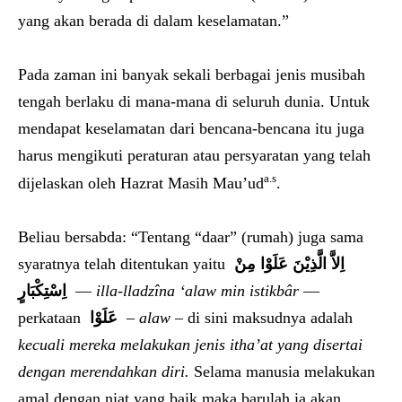
yang akan berada di dalam keselamatan.”
Pada zaman ini banyak sekali berbagai jenis musibah
tengah berlaku di mana-mana di seluruh dunia. Untuk
mendapat keselamatan dari bencana-bencana itu juga
harus mengikuti peraturan atau persyaratan yang telah
a.s
dijelaskan oleh Hazrat Masih Mau’ud
.
Beliau bersabda: “Tentang “daar” (rumah) juga sama
syaratnya telah ditentukan yaitu
اِلاَّ الَّذِيْنَ عَلَوْا مِنْ
اِسْتِكْبَارٍ
—
illa-lladzîna ‘alaw min istikbâr
—
perkataan
عَلَوْا
–
alaw
– di sini maksudnya adalah
kecuali mereka melakukan jenis itha’at yang disertai
dengan merendahkan diri.
Selama manusia melakukan
amal dengan niat yang baik maka barulah ia akan