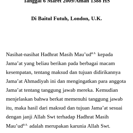
Tanggal
6 Maret
200
9
/
Aman
138
8
HS
Di
Baitul Futuh,
London, U.K.
a.s.
Nasihat-nasihat Hadhrat Masih Mau’ud
kepada
Jama’at yang beliau berikan pada berbagai macam
kesempatan, tentang maksud dan tujuan didirikannya
Jama’at Ahmadiyah ini dan mengingatkan para anggota
Jama’at tentang tanggung jawab mereka. Kemudian
menjelaskan bahwa berkat memenuhi tanggung jawab
itu, maka hasil dari maksud dan tujuan Jama’at sesuai
dengan janji Allah Swt terhadap Hadhrat Masih
a.s.
Mau’ud
adalah merupakan karunia Allah Swt.