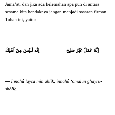
Jama’at, dan jika ada kelemahan apa pun di antara
sesama kita hendaknya jangan menjadi sasaran firman
Tuhan ini, yaitu:
اِنَّهُ عَمَلٌ غَيْرُ صٰلِح
اِنَّه لَـيْسَ مِنْ اَهْلِكَ
—
Innahû laysa min ahlik, innahû ‘amalun ghayru-
shôli
h
—