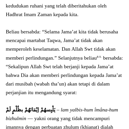
kedudukan ruhani yang telah diberitahukan oleh
Hadhrat Imam Zaman kepada kita.
Beliau bersabda: “Selama Jama’at kita tidak berusaha
mencapai martabat Taqwa, Jama’at tidak akan
memperoleh keselamatan. Dan Allah Swt tidak akan
a.s.
memberi perlindungan.” Selanjutnya beliau
bersabda:
“Sekalipun Allah Swt telah berjanji kepada Jama’at
bahwa Dia akan memberi perlindungan kepada Jama’at
dari musibah (wabah tha’un) akan tetapi di dalam
perjanjian itu mengandung syarat:
لَمْ
يَلْبِسهُمْ اِيْمَانَهُمْ بظُلْمٍ
–
lam yalbis-hum îmâna-hum
bizhulmin
— yakni orang yang tidak mencampuri
imannya dengan perbuatan zhulum (khianat) dialah