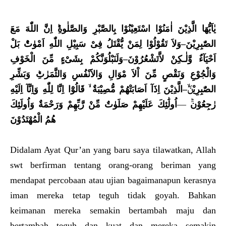
يٰاَيُّهَا الَّذِيْنَ اٰمَنُوْا اسْتَعِيْنُوْا بِالصَّبْرِ وَالصَّلٰوةِ
اِنَّ اللّٰهَ مَعَ
الصّٰبِرِيْنَ–
وَلاَ تَقُوْلُوْا لِمَنْ يُّقْتَلُ فِىْ سَبِيْلِ اللّٰهِ اَمْوٰتٌ
بَلْ
اَحْيَا
ءٌ وَّلٰـكِنْ لاَّتَشْعُرُوْنَ‏
–وَلَنَبْلُوَنَّكُمْ بِشَىْءٍ مِّنَ الْخَوْفِ
وَالْجُوْعِ وَنَقْصٍ مِّنَ اْلاَ مْوَالِ وَالاََنْفُسِ وَالثَّمَرٰتِ
وَبَشِّرِ
الصّٰبِرِيْنَ
–الَّذِيْنَ اِذَا
اَصَابَتْهُمْ مُّصِيْبَةٌ
قَالُوْ
ا اِنَّا لِلّٰهِ وَاِنَّا
اِلَيْهِ
رٰجِعُوْن
َؕ‏ —
اُولَٰئِكَ عَلَيْهِمْ صَلَوٰتٌ مِّنْ رَّبِّهِمْ وَرَحْمَةٌ وَاُولَئِكَ
هُمُ الْمُهْتَدُوْنَ
Didalam Ayat Qur’an yang baru saya tilawatkan, Allah
swt berfirman tentang orang-orang beriman yang
mendapat percobaan atau ujian bagaimanapun kerasnya
iman mereka tetap teguh tidak goyah. Bahkan
keimanan mereka semakin bertambah maju dan
bertambah teguh dan kuat dan mereka semakin