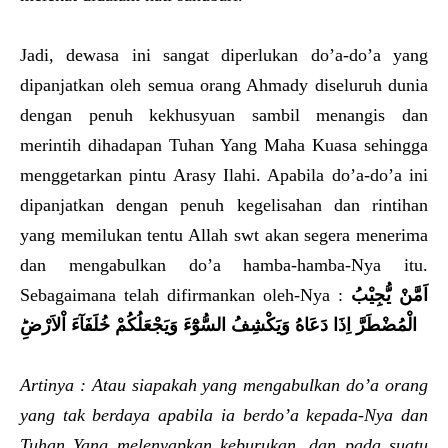
Jadi, dewasa ini sangat diperlukan do’a-do’a yang
dipanjatkan oleh semua orang Ahmady diseluruh dunia
dengan penuh kekhusyuan sambil menangis dan
merintih dihadapan Tuhan Yang Maha Kuasa sehingga
menggetarkan pintu Arasy Ilahi. Apabila do’a-do’a ini
dipanjatkan dengan penuh kegelisahan dan rintihan
yang memilukan tentu Allah swt akan segera menerima
dan mengabulkan do’a hamba-hamba-Nya itu.
Sebagaimana telah difirmankan oleh-Nya :
اَمَّنْ يُّجِيْبُ
الْمُضْطَرَّ اِذَا دَعَاهُ وَيَكْشِفُ السُّوْ
ءَ وَيَجْعَلُكُمْ خُلَفَا
ءَ اْلاَرْضِ‌
Artinya : Atau siapakah yang mengabulkan do’a orang
yang tak berdaya apabila ia berdo’a kepada-Nya dan
Tuhan Yang melenyapkan keburukan, dan pada suatu