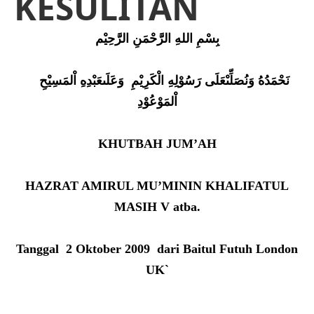
KESULITAN
بِسْمِ اللهِ الرَّحْمَنِ الرَّحِيْم
نَحْمَدُهُ وَنُصَلِّىْعَلَى رَسُوْلِهِ الْكَرِيْمِ وَعَلَىعَبْدِهِ اْلمَسِيْحِ
اْلمَوْعُوْدِ
KHUTBAH JUM’AH
HAZRAT AMIRUL MU’MININ KHALIFATUL
MASIH V atba.
Tanggal 2 Oktober 2009 dari Baitul Futuh London
UK
`