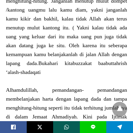
menghitung-hitung. Janganlah menutup mulut dompet
/kantong uangmu lalu kamu diam, yakni janganlah
kamu kikir dan bakhil, kalau tidak Allah akan terus
menutup mulut kantong itu. ( Yakni kalau tidak ada
uang yang keluar dari itu maka uang pun juga tidak
akan datang juga ke situ. Oleh karena itu seberapa
kemampuan kamu belanjakanlah di jalan Allah dengan
lapang dada.Bukahari kitabuzzakat baabuttahrish
‘alash-shadaqati
Alhamdulillah, pemandangan- pemandangan
membelanjakan harta dengan lapang dada dan tampa
menghitung-hitung seperti itu tidak terhitung jumlahnya
di dalam Jemaat Ahmadiyah. Kini pada Ijtimak
Khuddamul Ahmadiyah untuk kemudahan saya telah
L