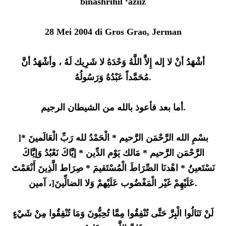
binashrihil ‘aziiz
28 Mei 2004 di Gros Grao, Jerman
أشْهَدُ أنْ لا إله إِلاَّ اللَّهُ وَحْدَهُ لا شَرِيك لَهُ ، وأشْهَدُ أنَّ
مُحَمَّداً عَبْدُهُ وَرَسُولُهُ.
أما بعد فأعوذ بالله من الشيطان الرجيم.
]بسْمِ الله الرَّحْمَن الرَّحيم * الْحَمْدُ لله رَبِّ الْعَالَمينَ *
الرَّحْمَن الرَّحيم * مَالك يَوْم الدِّين * إيَّاكَ نَعْبُدُ وَإيَّاكَ
نَسْتَعينُ * اهْدنَا الصِّرَاطَ الْمُسْتَقيمَ * صِرَاط الَّذِينَ أَنْعَمْتَ
عَلَيْهِمْ غَيْر الْمَغْضُوب عَلَيْهمْ وَلا الضالِّينَ[، آمين.
لَنْ تَنَالُوا الْبِرَّ حَتَّى تُنْفِقُوا مِمَّا تُحِبُّونَ وَمَا تُنْفِقُوا مِنْ شَيْءٍ