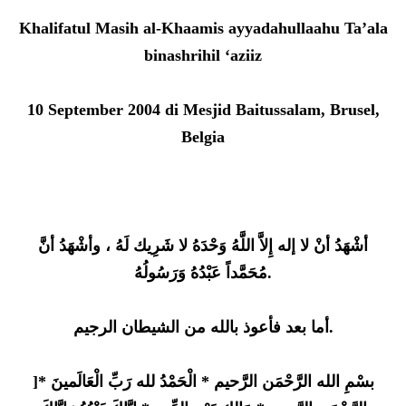
Khalifatul Masih al-Khaamis ayyadahullaahu Ta’ala
binashrihil ‘aziiz
10 September 2004 di Mesjid Baitussalam, Brusel,
Belgia
أشْهَدُ أنْ لا إله إِلاَّ اللَّهُ وَحْدَهُ لا شَرِيك لَهُ ، وأشْهَدُ أنَّ
مُحَمَّداً عَبْدُهُ وَرَسُولُهُ.
أما بعد فأعوذ بالله من الشيطان الرجيم.
]بسْمِ الله الرَّحْمَن الرَّحيم * الْحَمْدُ لله رَبِّ الْعَالَمينَ *