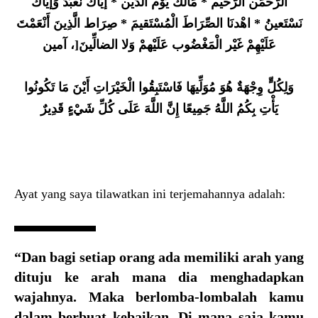
الرَّحْمَن الرَّحيم * مَالك يَوْم الدِّين * إيَّاكَ نَعْبُدُ وَإيَّاكَ
نَسْتَعينُ * اهْدنَا الصِّرَاطَ الْمُسْتَقيمَ * صِرَاط الَّذِينَ أَنْعَمْتَ
عَلَيْهِمْ غَيْر الْمَغْضُوب عَلَيْهمْ وَلا الضالِّينَ[، آمين
وَلِكُلٍّ وِجْهَةٌ هُوَ مُوَلِّيهَا فَاسْتَبِقُوا الْخَيْرَاتِ أَيْنَ مَا تَكُونُوا
يَأْتِ بِكُمُ اللَّهُ جَمِيعًا إِنَّ اللَّهَ عَلَى كُلِّ شَيْءٍ قَدِيرٌ
Ayat yang saya tilawatkan ini terjemahannya adalah:
“Dan bagi setiap orang ada memiliki arah yang
dituju ke arah mana dia menghadapkan
wajahnya. Maka berlomba-lombalah kamu
dalam berbuat kebaikan. Di mana saja kamu