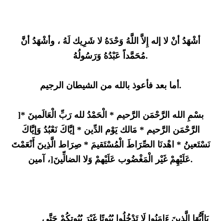
أشْهَدُ أنْ لا إله إِلاَّ اللَّهُ وَحْدَهُ لا شَرِيك لَهُ ، وأشْهَدُ أنَّ
مُحَمَّداً عَبْدُهُ وَرَسُولُهُ.
أما بعد فأعوذ بالله من الشيطان الرجيم.
]بسْمِ الله الرَّحْمَن الرَّحيم * الْحَمْدُ لله رَبِّ الْعَالَمينَ *
الرَّحْمَن الرَّحيم * مَالك يَوْم الدِّين * إيَّاكَ نَعْبُدُ وَإيَّاكَ
نَسْتَعينُ * اهْدنَا الصِّرَاطَ الْمُسْتَقيمَ * صِرَاط الَّذِينَ أَنْعَمْتَ
عَلَيْهِمْ غَيْر الْمَغْضُوب عَلَيْهمْ وَلا الضالِّينَ[، آمين.
يَاأَيُّهَا الَّذِينَ ءَامَنُوا لَا تَدْخُلُوا بُيُوتًا غَيْرَ بُيُوتِكُمْ حَتَّى