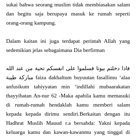
sukai bahwa seorang muslim tidak membiasakan salam
dan begitu saja berupaya masuk ke rumah seperti
orang-orang kampung.
Dalam kaitan ini juga terdapat perintah Allah yang
sedemikian jelas sebagaimana Dia berfirman
فاذا دخلتم بيوتا فسلموا على انفسكم تحية من عند الله
مباركة طيبة faiza dakhaltum buyuutan fasallimu ‘alaa
anfusikum tahiyyatan min ‘indillahi mubaarakatan
thayyibatan An-nur 62 -Maka apabila kamu memasuki
di rumah-rumah hendaklah kamu memberi salam
kepada kepada dirimu sendiri.Berkaitan dengan itu
Hadhrat Muslih Mauud r.a bersabda: Yakni kepada
keluarga kamu dan kawan-kawanmu yang tinggal di