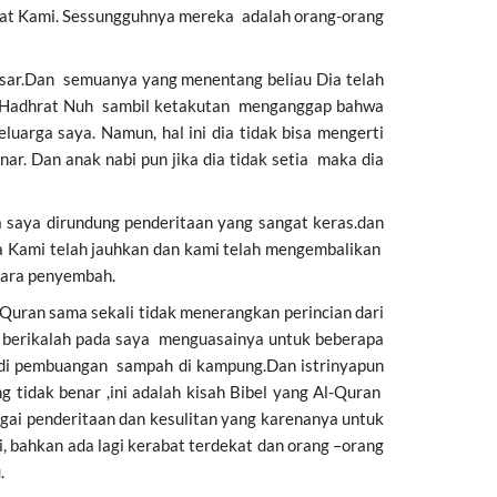
yat Kami. Sessungguhnya mereka adalah orang-orang
besar.Dan semuanya yang menentang beliau Dia telah
tu. Hadhrat Nuh sambil ketakutan menganggap bahwa
uarga saya. Namun, hal ini dia tidak bisa mengerti
ar. Dan anak nabi pun jika dia tidak setia maka dia
 saya dirundung penderitaan yang sangat keras.dan
 Kami telah jauhkan dan kami telah mengembalikan
para penyembah.
Quran sama sekali tidak menerangkan perincian dari
 berikalah pada saya menguasainya untuk beberapa
n di pembuangan sampah di kampung.Dan istrinyapun
tidak benar ,ini adalah kisah Bibel yang Al-Quran
agai penderitaan dan kesulitan yang karenanya untuk
, bahkan ada lagi kerabat terdekat dan orang –orang
.