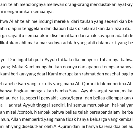
 kami telah menolongnya melawan orang-orang mendustakan ayat-a
ami mengaramkan semuanya.
bahwa Allah telah melindungi mereka dari taufan yang sedemikian 
ahli diapun tenggelam dan diapun tidak diselamatkan dari azab i
rga saya itu semua akan diselamatkan dan anak sayapun adalah kel
 dikatakan ahli maka maksudnya adalah yang ahli dalam arti yang ben
iyn- Dan ingatlah pula Ayyub tatkala dia menyeru Tuhan-nya bahwa
yang. Maka Kami mengabulkan doanya dan apapun keengsaraannya
 kami berikan yang daari Kami merupakan rahmat dan nasehat bagi 
h-aneh kisah yang tertulis yang mana Al- Quran tidak menerima.Al-
han bahwa Engkau mengatakan hamba Saya Ayyub sangat sabar, maka
liau derita, seperti penyakit kusta/lepra dan beliau dilemparka
Hadhrat Ayyub tinggal sendiri. Ini semua merupakan hal-hal yang 
kan misal /contoh. Nampak bahwa beliau telah bersabar dalam berb
amun, Allah memberkti,yang mana tidak hanya keluarga yang kembali
inilah yang disebutkan oleh Al-Quran.dan ini hanya karena doa beliau