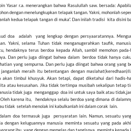
in Yasar r.a. menerangkan bahwa Rasulullah saw. bersada: Apabi
on dengan menelungkupkan telapak tangan. Yakni, mohonlah seperti
anlah kedua telapak tangan di muka”. Dan inilah tradisi kita disin
sud doa adalah yang lengkap dengan persyaaratannya. Meng
han. Yakni, selama Tuhan tidak menganugerahkan taufik, manus
aitu, hendaknya terus berdoa kepada Allah, sambil memohon pada
a. Dan perlu juga diingat bahwa dalam berdoa tidak hanya cuk
atian yang sempurna. Dan perlu juga diingat bahwa orang yang be
janganlah meraih itu betentangan dengan maslahat(keredhaan)Il
 akan timbul khusyuk. Akan tetapi, dapat diketahui dari hadis-h
rita atau kesusahan. Jika tidak tertimpa musibah sekalipun tetap 
anusia tidak juga menganggap doa ini untuk saya baik atau tidak,
a.Oleh karena itu, hendaknya selalu berdoa yang dimana di dalamn
au tidak setelah menolak ini kabulkanlah ini dalam corak lain.
dalam doa termasuk juga persyaratan lain. Namun, sesuatu yang
sia dengan keluguannya manusia meminta sesuatu yang pada akhi
seorang ibu yang dengan memelas dan tangisnya meminta kepada ib