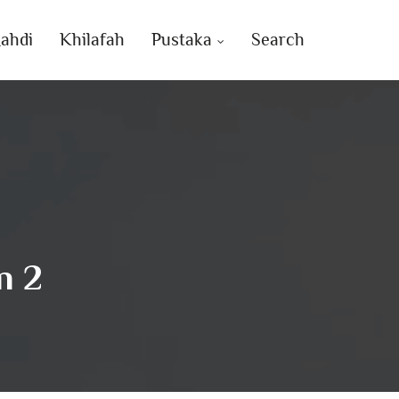
ahdi
Khilafah
Pustaka
Search
n 2