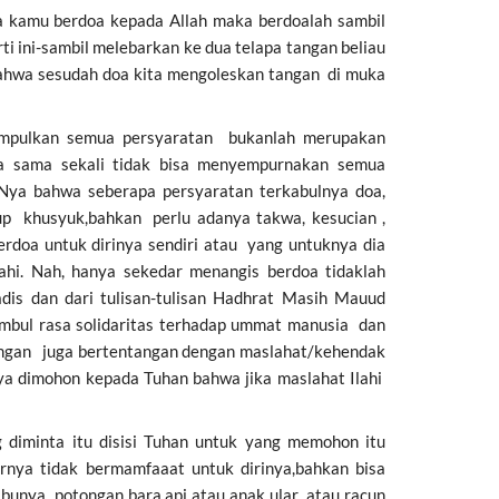
la kamu berdoa kepada Allah maka berdoalah sambil
 ini-sambil melebarkan ke dua telapa tangan beliau
i bahwa sesudah doa kita mengoleskan tangan di muka
umpulkan semua persyaratan bukanlah merupakan
ia sama sekali tidak bisa menyempurnakan semua
-Nya bahwa seberapa persyaratan terkabulnya doa,
up khusyuk,bahkan perlu adanya takwa, kesucian ,
rdoa untuk dirinya sendiri atau yang untuknya dia
ahi. Nah, hanya sekedar menangis berdoa tidaklah
adis dan dari tulisan-tulisan Hadhrat Masih Mauud
timbul rasa solidaritas terhadap ummat manusia dan
jangan juga bertentangan dengan maslahat/kehendak
ya dimohon kepada Tuhan bahwa jika maslahat Ilahi
 diminta itu disisi Tuhan untuk yang memohon itu
rnya tidak bermamfaaat untuk dirinya,bahkan bisa
unya potongan bara api atau anak ular atau racun