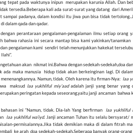
g tepat pada waktunya inipun merupakan karunia Allah. Dan bebe
idak tersedia.Beberapa kali ada surat-surat yang datang dari Amerik
sampai padanya, dalam kondisi itu jiwa pun bisa tidak tertolong..Ja
di dalam qada dan qadar.
a dengan perantaraan pengalaman-pengalaman ilmu setiap orang 
lah bahwa rahasia ini secara mantap bisa kami yakinkan/tanamkan 
n dan pengalaman kami sendiri telah menunjukkan hakekat terselub
lahi”.
engetahuan akan nikmat ini.Bahwa dengan sedekah-sedekah,doa dan 
dak ada maka manusia hidup tidak akan berkeinginan lagi. Di dal
g menenangkannya. Namun, tidak. Oleh karena itu firman-Nya:
laa y
ahwa
maksud
laa yukhliful miy’aad
adalah janji yang benar yang d
rupakan peringatan kepada seseorang,yaitu janji ancaman bahwa ke
bahasan ini “Namun, tidak. Dia-lah Yang berfirman
laa yukhliful
ran
laa yukhliful wa’iyd
. Janji ancaman Tuhan itu selalu bersyarat
salan-permisalannya.Jika tidak demikian maka di dalam fitrah m
 kembali ke arah doa sedekah-sedekah.Seberapa banyak orang-orang s