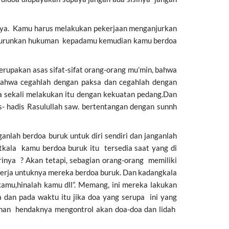
-Nya. Kamu harus melakukan pekerjaan menganjurkan
 menurunkan hukuman kepadamu kemudian kamu berdoa
erupakan asas sifat-sifat orang-orang mu’min, bahwa
bahwa cegahlah dengan paksa dan cegahlah dengan
a sekali melakukan itu dengan kekuatan pedang.Dan
s- hadis Rasulullah saw. bertentangan dengan sunnh
anlah berdoa buruk untuk diri sendiri dan janganlah
atkala kamu berdoa buruk itu tersedia saat yang di
rinya ? Akan tetapi, sebagian orang-orang memiliki
kerja untuknya mereka berdoa buruk. Dan kadangkala
amu,hinalah kamu dll”. Memang, ini mereka lakukan
dan pada waktu itu jika doa yang serupa ini yang
dhan hendaknya mengontrol akan doa-doa dan lidah