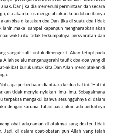
i anak. Dan jika dia memenuhi permintaan dan secara
igh, dia akan terus mengeluh akan kebodohan ibunya
akan bisa dikatakan doa.Dan jika di suatu doa tidak
k lahir ,maka sampai kapanpun mengharapkan akan
mpai waktu itu tidak terkumpulnya persyaratan dan
g sangat sulit untuk dimengerti. Akan tetapi pada
Allah selalu menganugerahi taufik doa-doa yang di
bat-akibat buruk untuk kita.Dan Allah menciptakan di
uga.
, apa perbedaaan diantaara ke dua hal ini.-“Hal ini
r,kan tidak menyia-nyiakan ilmu-ilmu. Sebagaimana
u terpaksa mengakui bahwa sesungguhnya di dalam
ka dengan karunia Tuhan pasti akan ada berkatnya
mang obat ada,namun di otaknya sang dokter tidak
. Jadi, di dalam obat-obatan pun Allah yang telah