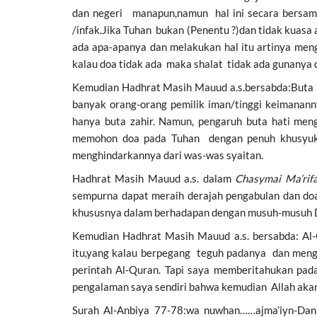
dan negeri manapun,namun hal ini secara bersam
/infak.Jika Tuhan bukan (Penentu ?)dan tidak kuasa
ada apa-apanya dan melakukan hal itu artinya men
kalau doa tidak ada maka shalat tidak ada gunanya d
Kemudian Hadhrat Masih Mauud a.s.bersabda:Buta a
banyak orang-orang pemilik iman/tinggi keimanan
hanya buta zahir. Namun, pengaruh buta hati men
memohon doa pada Tuhan dengan penuh khusyuk da
menghindarkannya dari was-was syaitan.
Hadhrat Masih Mauud a.s. dalam
Chasymai Ma’rif
sempurna dapat meraih derajah pengabulan dan do
khususnya dalam berhadapan dengan musuh-musuh Di
Kemudian Hadhrat Masih Mauud a.s. bersabda: Al
itu,yang kalau berpegang teguh padanya dan meng
perintah Al-Quran. Tapi saya memberitahukan pad
pengalaman saya sendiri bahwa kemudian Allah akan
Surah Al-Anbiya 77-78:wa nuwhan……ajma’iyn-Da