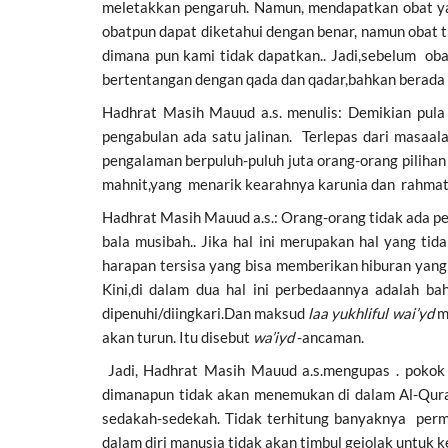
meletakkan pengaruh. Namun, mendapatkan obat yan
obatpun dapat diketahui dengan benar, namun obat t
dimana pun kami tidak dapatkan.. Jadi,sebelum obat 
bertentangan dengan qada dan qadar,bahkan berada 
Hadhrat Masih Mauud a.s. menulis: Demikian pul
pengabulan ada satu jalinan. Terlepas dari masaa
pengalaman berpuluh-puluh juta orang-orang piliha
mahnit,yang menarik kearahnya karunia dan rahmat I
Hadhrat Masih Mauud a.s.: Orang-orang tidak ada p
bala musibah.. Jika hal ini merupakan hal yang ti
harapan tersisa yang bisa memberikan hiburan yan
Kini,di dalam dua hal ini perbedaannya adalah b
dipenuhi/diingkari.Dan maksud
laa yukhliful wai’yd
me
akan turun. Itu disebut
wa’iyd
-ancaman.
Jadi, Hadhrat Masih Mauud a.s.mengupas . pokok 
dimanapun tidak akan menemukan di dalam Al-Qu
sedakah-sedekah. Tidak terhitung banyaknya permi
dalam diri manusia tidak akan timbul gejolak untuk