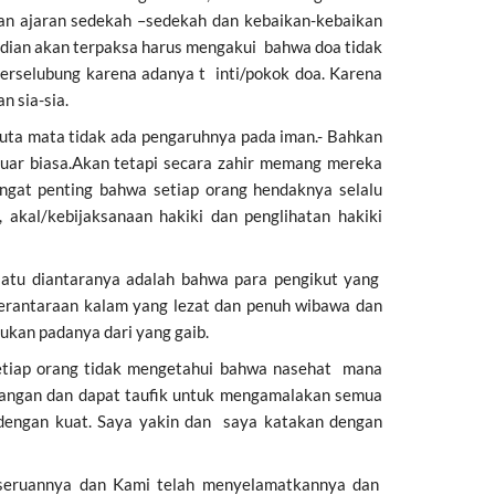
n ajaran sedekah –sedekah dan kebaikan-kebaikan
mudian akan terpaksa harus mengakui bahwa doa tidak
erselubung karena adanya t inti/pokok doa. Karena
n sia-sia.
uta mata tidak ada pengaruhnya pada iman.- Bahkan
uar biasa.Akan tetapi secara zahir memang mereka
ngat penting bahwa setiap orang hendaknya selalu
kal/kebijaksanaan hakiki dan penglihatan hakiki
satu diantaranya adalah bahwa para pengikut yang
erantaraan kalam yang lezat dan penuh wibawa dan
kan padanya dari yang gaib.
etiap orang tidak mengetahui bahwa nasehat mana
rangan dan dapat taufik untuk mengamalakan semua
 dengan kuat. Saya yakin dan saya katakan dengan
seruannya dan Kami telah menyelamatkannya dan