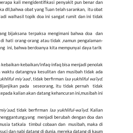
rapa kali mengidentifikasi penyakit pun benar dan
a dll,bahwa obat yang Tuan telah sarankan, itu obat
di walhasil topik doa ini sangat rumit dan ini tidak
yang bijaksana terpaksa mengimani bahwa doa dan
di hati orang-orang atau tidak ,namun pengalaman-
ung ini, bahwa berdoanya kita mempunyai daya tarik
kebaikan-kebaikan/infaq-infaq bisa menjadi penolak
am waktu datangnya kesulitan dan musibah tidak ada
ukhliful miy’aad
, tidak berfirman
laa yukhliful wa’iyd.
ijanjikan pada seseorang, itu tidak pernah tidak
pada kalian akan datang kehancuran ini,musibah ini
 miy’aad
, tidak berfirman
laa yukhliful-wa’iyd.
Kalian
/ menggantung,yang menjadi berubah dengan doa dan
anusia tatkala timbul cobaan dan musibah, maka di
uci dan nabi datang di dunia, mereka datang di kaum