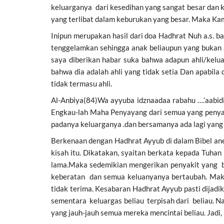
keluarganya dari kesedihan yang sangat besar dan
yang terlibat dalam keburukan yang besar. Maka K
Inipun merupakan hasil dari doa Hadhrat Nuh a.s. 
tenggelamkan sehingga anak beliaupun yang bukan 
saya diberikan habar suka bahwa adapun ahli/kelua
bahwa dia adalah ahli yang tidak setia Dan apabila
tidak termasu ahli.
Al-Anbiya(84)Wa ayyuba idznaadaa rabahu ….’aabid
Engkau-lah Maha Penyayang dari semua yang penya
padanya keluarganya .dan bersamanya ada lagi yang
Berkenaan dengan Hadhrat Ayyub di dalam Bibel ane
kisah itu. Dikatakan, syaitan berkata kepada Tu
lama.Maka sedemikian mengerikan penyakit yang be
keberatan dan semua keluanyanya bertaubah. Maka 
tidak terima. Kesabaran Hadhrat Ayyub pasti dijadi
sementara keluargas beliau terpisah dari beliau. N
yang jauh-jauh semua mereka mencintai beliau. Jadi, 