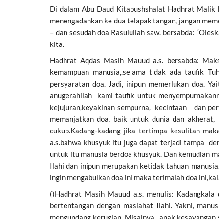
Di dalam Abu Daud Kitabushshalat Hadhrat Malik b
menengadahkan ke dua telapak tangan, jangan memoh
– dan sesudah doa Rasulullah saw. bersabda: “Olesk
kita.
Hadhrat Aqdas Masih Mauud a.s. bersabda: Mak
kemampuan manusia,.selama tidak ada taufik Tu
persyaratan doa. Jadi, inipun memerlukan doa. Y
anugerahilah kami taufik untuk menyempurnakanny
kejujuran,keyakinan sempurna, kecintaan dan perh
memanjatkan doa, baik untuk dunia dan akherat, 
cukup.Kadang-kadang jika tertimpa kesulitan maka
a.s.bahwa khusyuk itu juga dapat terjadi tampa de
untuk itu manusia berdoa khusyuk. Dan kemudian m
Ilahi dan inipun merupakan ketidak tahuan manusi
ingin mengabulkan doa ini maka terimalah doa ini,kal
()Hadhrat Masih Mauud a.s. menulis: Kadangkala 
bertentangan dengan maslahat Ilahi. Yakni, manu
mengundang kerugian. Misalnya, anak kesayangan 