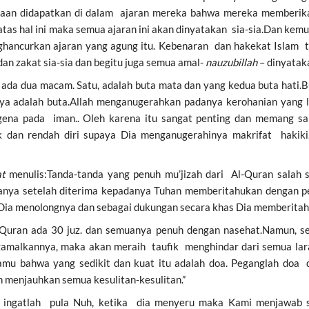
aan didapatkan di dalam ajaran mereka bahwa mereka memberika
 atas hal ini maka semua ajaran ini akan dinyatakan sia-sia.Dan ke
ghancurkan ajaran yang agung itu. Kebenaran dan hakekat Islam t
an zakat sia-sia dan begitu juga semua amal-
nauzubillah
– dinyataka
da dua macam. Satu, adalah buta mata dan yang kedua buta hati.B
nya adalah buta.Allah menganugerahkan padanya kerohanian yang l
gena pada iman.. Oleh karena itu sangat penting dan memang sa
n rendah diri supaya Dia menganugerahinya makrifat hakiki, a
at
menulis:Tanda-tanda yang penuh mu’jizah dari Al-Quran salah 
anya setelah diterima kepadanya Tuhan memberitahukan dengan p
a menolongnya dan sebagai dukungan secara khas Dia memberitahu
-Quran ada 30 juz. dan semuanya penuh dengan nasehat.Namun, s
amalkannya, maka akan meraih taufik menghindar dari semua la
amu bahwa yang sedikit dan kuat itu adalah doa. Peganglah doa
 menjauhkan semua kesulitan-kesulitan.”
n ingatlah pula Nuh, ketika dia menyeru maka Kami menjawab 