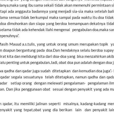
danya,maka sang ibu sama sekali tidak akan memenuhi permintaan s
 tapi ada anggauta badannya yang menjadi sia-sia maka setelah bal
elama semua tidak berkumpul maka sampai pada waktu itu doa tidak 
 doa dimohonkan dan siapa yang berdoa kemampuan dekatnya tida
 selama tidak ada kehendak Ilahi mengenai pengabulan doa,maka sa
epenuhnya”.
Masih Mauud a.s.tulis, yang untuk orang umum merupakan topik yan
n doapun bergantung pada doa.Dan hendaknya selalu berdoa supaya 
irat kita dan melidungi kita dari doa-doa yang bisa menzahirkan aki
alu penting untuk pengabulan.Jadi, obat doa pun adalah dengan doa j
adha dan qadar juga sudah ditetapkan dan kemudian doa juga”.- Nah
qadar segala sesuatunya telah ditetapkan, namun qadha dan qada
adar setiap orang dengan melewati pengalaman- pengalaman ilm
n. Dan jika penggunaan obat sesuai dengan penyakit yang ada ma
 qadar, itu memiliki jalinan seperti misalnya, kadang-kadang me
nyakit yang tepat,obat yang dia berikan lain dan penyakit lain