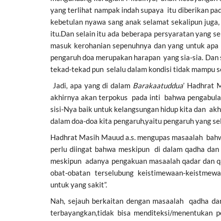
yang terlihat nampak indah supaya itu diberikan pa
kebetulan nyawa sang anak selamat sekalipun juga,
itu.Dan selain itu ada beberapa persyaratan yang s
masuk kerohanian sepenuhnya dan yang untuk apa
pengaruh doa merupakan harapan yang sia-sia. Dan
tekad-tekad pun selalu dalam kondisi tidak mampu s
Jadi, apa yang di dalam
Barakaatuddua
’ Hadhrat 
akhirnya akan terpokus pada inti bahwa pengabula
sisi-Nya baik untuk kelangsungan hidup kita dan akh
dalam doa-doa kita pengaruh,yaitu pengaruh yang sel
Hadhrat Masih Mauud a.s. mengupas masaalah bahwa q
perlu diingat bahwa meskipun di dalam qadha dan 
meskipun adanya pengakuan masaalah qadar dan q
obat-obatan terselubung keistimewaan-keistmewaa
untuk yang sakit”.
Nah, sejauh berkaitan dengan masaalah qadha dan
terbayangkan,tidak bisa menditeksi/menentukan pe