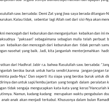
ulullah saw. bersabda: Demi Zat yang jiwa saya berada ditangan
burukan. Kalau tidak, sebentar lagi Allah swt dari sisi-Nya akan
akni mencegah dari keburukan dan menganjurkan kebaikan dan ini m
aksudnya “paksaan” sebagaimana sebagian mulla telah perbuat 
rkan kebaikan dan mencegah dari keburukan dan tidak pernah sam
ngan nasehat yang baik. Jadi, kita janganlah menterjemahkan hadi
tkan dari Hadhrat Jabir r.a. bahwa Rasulullah saw. bersabda: “Jang
nganlah berdoa buruk untuk harta sendiri,karena jangan-jangan t
inta pada-Nya.” Dan seperti itu siapa yang berdoa buruk untuk di
 dirinya dan untuk sapi/lembu jantan yang tengah dalam peralatan 
engan tidak sengaja mengucapkan kata-kata yang keras”Hancurlah k
utinnya. Namun, kadang-kadang merupakan waktu pengabulan doa 
n anak-anak akan menjadi terkabul. Khususnya dalam bulan Rama