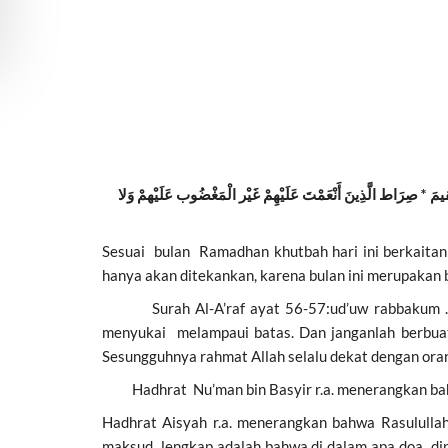
مَ * صِرَاط الَّذِينَ أَنْعَمْتَ عَلَيْهِمْ غَيْر الْمَغْضُوب عَلَيْهمْ وَلا
Sesuai bulan Ramadhan khutbah hari ini berkaita
hanya akan ditekankan, karena bulan ini merupakan 
Surah Al-A’raf ayat 56-57:ud’uw rabbakum ………..
menyukai melampaui batas. Dan janganlah berbuat
Sesungguhnya rahmat Allah selalu dekat dengan oran
Hadhrat Nu’man bin Basyir r.a. menerangkan bahwa 
Hadhrat Aisyah r.a. menerangkan bahwa Rasululla
maksud lengkap adalah bahwa di dalam apa doa dipa