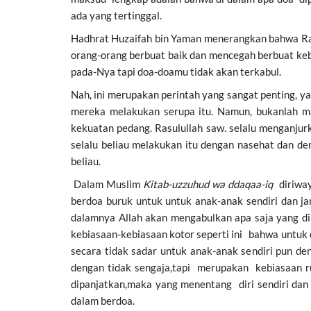
ada yang tertinggal.
Hadhrat Huzaifah bin Yaman menerangkan bahwa Ras
orang-orang berbuat baik dan mencegah berbuat ke
pada-Nya tapi doa-doamu tidak akan terkabul.
Nah, ini merupakan perintah yang sangat penting, y
mereka melakukan serupa itu. Namun, bukanlah m
kekuatan pedang. Rasulullah saw. selalu menganju
selalu beliau melakukan itu dengan nasehat dan de
beliau.
Dalam Muslim
Kitab-uzzuhud wa ddaqaa-iq
diriwaya
berdoa buruk untuk untuk anak-anak sendiri dan ja
dalamnya Allah akan mengabulkan apa saja yang dim
kebiasaan-kebiasaan kotor seperti ini bahwa untuk
secara tidak sadar untuk anak-anak sendiri pun d
dengan tidak sengaja,tapi merupakan kebiasaan r
dipanjatkan,maka yang menentang diri sendiri da
dalam berdoa.