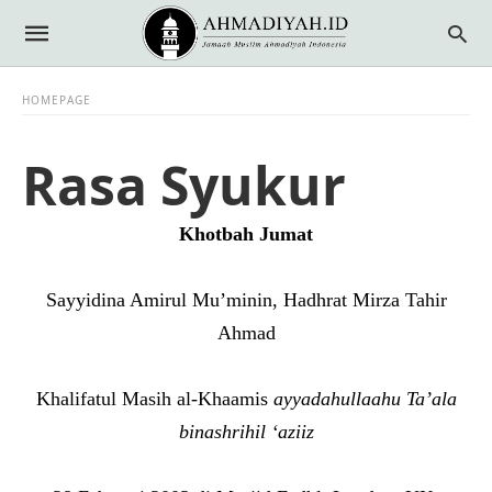
HOMEPAGE
Rasa Syukur
Khotbah Jumat
Sayyidina Amirul Mu’minin, Hadhrat Mirza Tahir
Ahmad
Khalifatul Masih al-Khaamis
ayyadahullaahu Ta’ala
binashrihil ‘aziiz