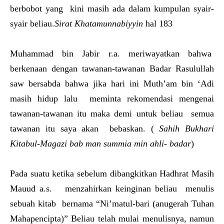
berbobot yang kini masih ada dalam kumpulan syair-
syair beliau.
Sirat Khatamunnabiyyin
hal 183
Muhammad bin Jabir r.a. meriwayatkan bahwa
berkenaan dengan tawanan-tawanan Badar Rasulullah
saw bersabda bahwa jika hari ini Muth’am bin ‘Adi
masih hidup lalu meminta rekomendasi mengenai
tawanan-tawanan itu maka demi untuk beliau semua
tawanan itu saya akan bebaskan. (
Sahih Bukhari
Kitabul-Magazi bab man summia min ahli- badar
)
Pada suatu ketika sebelum dibangkitkan Hadhrat Masih
Mauud a.s. menzahirkan keinginan beliau menulis
sebuah kitab bernama “Ni’matul-bari (anugerah Tuhan
Mahapencipta)” Beliau telah mulai menulisnya, namun