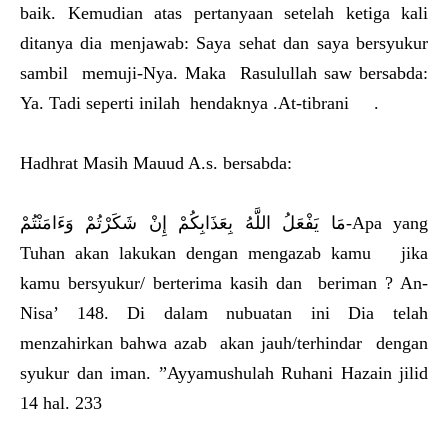
baik. Kemudian atas pertanyaan setelah ketiga kali
ditanya dia menjawab: Saya sehat dan saya bersyukur
sambil memuji-Nya. Maka Rasulullah saw bersabda:
Ya. Tadi seperti inilah hendaknya .At-tibrani .
Hadhrat Masih Mauud A.s. bersabda:
مَا يَفْعَلُ اللَّهُ بِعَذَابِكُمْ إِنْ شَكَرْتُمْ وَءَامَنْتُمْ-Apa yang
Tuhan akan lakukan dengan mengazab kamu jika
kamu bersyukur/ berterima kasih dan beriman ? An-
Nisa’ 148. Di dalam nubuatan ini Dia telah
menzahirkan bahwa azab akan jauh/terhindar dengan
syukur dan iman. ”Ayyamushulah Ruhani Hazain jilid
14 hal. 233