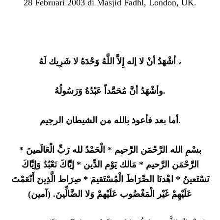
28 Februari 2003 di Masjid Fadhl, London, UK.
أشْهَدُ أنْ لا إله إِلاَّ اللَّهُ وَحْدَهُ لا شَرِيك لَهُ ،
وأشْهَدُ أنَّ مُحَمَّداً عَبْدُهُ وَرَسُولُهُ
.
أما بعد فأعوذ بالله من الشيطان الرجيم.
بسْمِ الله الرَّحْمَن الرَّحيم * الْحَمْدُ لله رَبِّ الْعَالَمينَ *
الرَّحْمَن الرَّحيم * مَالك يَوْم الدِّين * إيَّاكَ نَعْبُدُ وَإيَّاكَ
نَسْتَعينُ * اهْدنَا الصِّرَاطَ الْمُسْتَقيمَ * صِرَاط الَّذِينَ أَنْعَمْتَ
عَلَيْهِمْ غَيْر الْمَغْضُوب عَلَيْهمْ وَلا الضَّالِّينَ. (آمين)