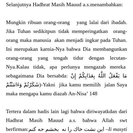
Selanjutnya Hadhrat Masih Mauud a.s.menambahkan:
Mungkin ribuan orang-orang yang lalai dari ibadah.
Jika Tuhan sedikitpun tidak memperingatkan orang-
orang maka manusia akan menjadi ingkar pada Tuhan.
Ini merupakan karnia-Nya bahwa Dia membangunkan
orang-orang yang tengah tidur dengan lecutan-
Nya.Kalau tidak, apa perlunya mengazab mereka
sebagaimana Dia bersabda: مَا يَفْعَلُ اللَّهُ بِعَذَابِكُمْ إِنْ
شَكَرْتُمْ وَءَامَنْتُمْ)-Yakni jika kamu memilih jalan Saya
maka mengapa kamu diazab An-Nisa’ 148
Tertera dalam hadis lain lagi bahwa diriwayatkdan dari
Hadhrat Masih Mauud a.s. bahwa Allah swt
berfirman:اين نشت خاك را نه بخشم حه كنم –
Ii
masyti