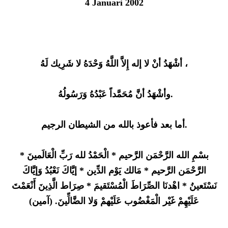
4 Januari 2002
أشْهَدُ أنْ لا إله إِلاَّ اللَّهُ وَحْدَهُ لا شَرِيك لَهُ ،
وأشْهَدُ أنَّ مُحَمَّداً عَبْدُهُ وَرَسُولُهُ.
أما بعد فأعوذ بالله من الشيطان الرجيم.
بسْمِ الله الرَّحْمَن الرَّحيم * الْحَمْدُ لله رَبِّ الْعَالَمينَ *
الرَّحْمَن الرَّحيم * مَالك يَوْم الدِّين * إيَّاكَ نَعْبُدُ وَإيَّاكَ
نَسْتَعينُ * اهْدنَا الصِّرَاطَ الْمُسْتَقيمَ * صِرَاط الَّذِينَ أَنْعَمْتَ
عَلَيْهِمْ غَيْر الْمَغْضُوب عَلَيْهمْ وَلا الضَّالِّينَ. (آمين)