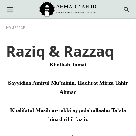
HOMEPAGE
Raziq & Razzaq
Khotbah Jumat
Sayyidina Amirul Mu’minin, Hadhrat Mirza Tahir
Ahmad
Khalifatul Masih ar-rabbi ayyadahullaahu Ta’ala
binashrihil ‘aziiz