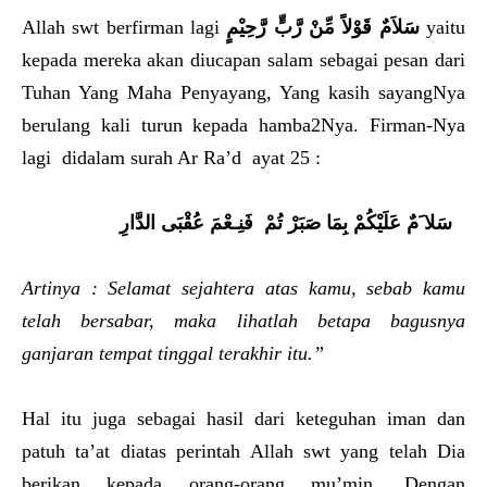
Allah swt berfirman lagi
سَلاَمٌ قَوْلاً مِّنْ رَّبٍّ رَّحِيْمٍ
yaitu
kepada mereka akan diucapan salam sebagai pesan dari
Tuhan Yang Maha Penyayang, Yang kasih sayangNya
berulang kali turun kepada hamba2Nya. Firman-Nya
lagi didalam surah Ar Ra’d ayat 25 :
سَلا َمٌ عَلَيْكُمْ بِمَا صَبَرْ تُمْ فَنِـعْمَ عُقْبَى الدَّارِ
Artinya : Selamat sejahtera atas kamu, sebab kamu
telah bersabar, maka lihatlah betapa bagusnya
ganjaran tempat tinggal terakhir itu.”
Hal itu juga sebagai hasil dari keteguhan iman dan
patuh ta’at diatas perintah Allah swt yang telah Dia
berikan kepada orang-orang mu’min. Dengan