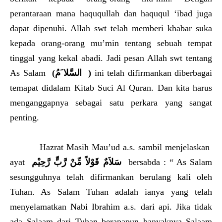
perantaraan mana haququllah dan haququl ‘ibad juga
dapat dipenuhi. Allah swt telah memberi khabar suka
kepada orang-orang mu’min tentang sebuah tempat
tinggal yang kekal abadi. Jadi pesan Allah swt tentang
As Salam
(
السَّلا َمُ
)
ini telah difirmankan diberbagai
temapat didalam Kitab Suci Al Quran. Dan kita harus
menganggapnya sebagai satu perkara yang sangat
penting.
Hazrat Masih Mau’ud a.s. sambil menjelaskan
ayat
سَلاَمٌ قَوْلاً مِّنْ رَّبٍّ رَّحِيْم
bersabda : “ As Salam
sesungguhnya telah difirmankan berulang kali oleh
Tuhan. As Salam Tuhan adalah ianya yang telah
menyelamatkan Nabi Ibrahim a.s. dari api. Jika tidak
ada Salaam dari Tuhan berapapun banyaknya Salaam