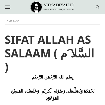
HOMEPAGE
SIFAT ALLAH AS
SALAAM ( السَّلا َم
)
بِسْمِ الله
الرَّح
ْمَ
نِ الرَّحِيْم
ن
ح
م
د
ه
و
ن
ص
ل
ّىع
ل
ى ر
س
و
ل
ه
ال
ك
ر
ي
م
و
ع
ل
ىع
ب
د
ه
ال
م
س
ي
ح
ال
م
و
ع
و
د