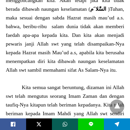
menggoncangkan kita. Akan tetapi jika kita tidak
berada dibawah naungan keselamatan (
السَّلا َم
)Tuhan,
maka sesuai dengan sabda Hazrat masih mau’ud a.s.
bahwa, beribu-ribu salam dunia tidak akan memberi
faedah apa-apa kepada kita. Dan kita akan menjadi
pewaris janji Allah swt yang telah disampaikan-Nya
kepada Hazrat masih Mau’ud a.s, apabila kita berusaha
menempatkan diri kita dibawah naungan keselamatan
Allah swt sambil memahami sifat As Salam-Nya itu.
Kita semua sangat beruntung, dizaman ini Allah
swt telah mengutus seorang Imam Zaman dan dengan
taufiq-Nya kitapun telah beriman kepadanya. Kita telah
beriman kepada Imam Mahdi yang Allah swt sendiri
telah memerintahkan kita untuk menyampaikan Salaam
L