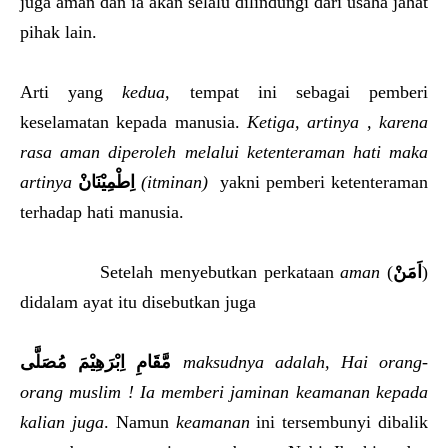
juga aman dan ia akan selalu dilindungi dari usaha jahat
pihak lain.
Arti yang
kedua,
tempat ini sebagai pemberi
keselamatan kepada manusia.
Ketiga, artinya , karena
rasa aman diperoleh melalui ketenteraman hati maka
artinya
اِطْمِيْنَانْ
(itminan)
yakni pemberi ketenteraman
terhadap hati manusia.
Setelah menyebutkan perkataan
aman
(
اَمَنْ
)
didalam ayat itu disebutkan juga
مَّقَامِ اِبْرَهِيْمَ مُصَلَّى
maksudnya adalah, Hai orang-
orang muslim ! Ia memberi jaminan keamanan kepada
kalian juga
. Namun
keamanan
ini tersembunyi dibalik