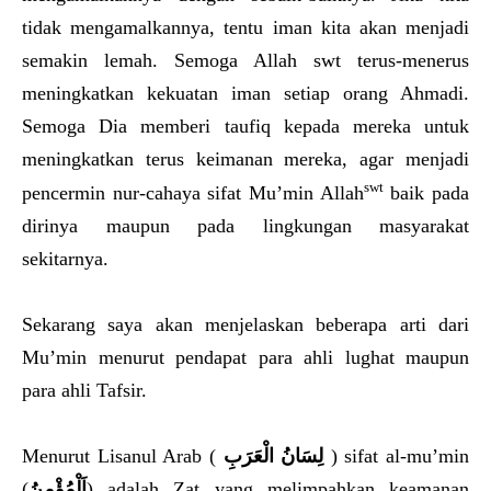
tidak mengamalkannya, tentu iman kita akan menjadi
semakin lemah. Semoga Allah swt terus-menerus
meningkatkan kekuatan iman setiap orang Ahmadi.
Semoga Dia memberi taufiq kepada mereka untuk
meningkatkan terus keimanan mereka, agar menjadi
swt
pencermin nur-cahaya sifat Mu’min Allah
baik pada
dirinya maupun pada lingkungan masyarakat
sekitarnya.
Sekarang saya akan menjelaskan beberapa arti dari
Mu’min menurut pendapat para ahli lughat maupun
para ahli Tafsir.
Menurut Lisanul Arab (
لِسَانُ الْعَرَبِ
) sifat al-mu’min
(
اَلْمُؤْمِنُ
) adalah Zat yang melimpahkan keamanan