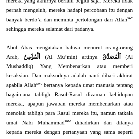
mereka yang akhirnya berlalu begitu saja. Mereka tidak
pernah mengeluh, mereka hadapi percobaan itu dengan
swt
banyak berdo’a dan meminta pertolongan dari Allah
sehingga mereka selamat dari padanya.
Abul Abas mengatakan bahwa menurut orang-orang
Arab,
اَلْمُؤْمِنُ
(Al Mu’min) artinya
اَلْمُصَدِّقُ
(Al
Mushaddiq) Yang Membenarkan atau memberi
kesaksian. Dan maksudnya adalah nanti dihari akhirat
swt
apabila Allah
bertanya kepada umat manusia tentang
bagaimana tabligh Rasul-Rasul dizaman kehidupan
mereka, apapun jawaban mereka membenarkan atau
menolak tabligh para Rasul mereka itu, namun tatkala
saw
umat Nabi Muhammad
dihadirkan dan ditanya
kepada mereka dengan pertanyaan yang sama seperti