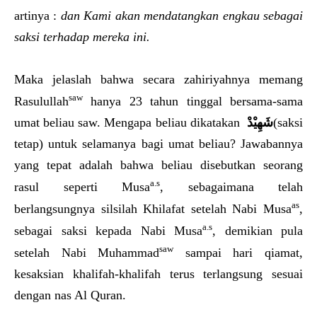
artinya :
dan Kami akan mendatangkan engkau sebagai
saksi terhadap mereka ini.
Maka jelaslah bahwa secara zahiriyahnya memang
saw
Rasulullah
hanya 23 tahun tinggal bersama-sama
umat beliau saw. Mengapa beliau dikatakan
شَهِيْدْ
(saksi
tetap) untuk selamanya bagi umat beliau? Jawabannya
yang tepat adalah bahwa beliau disebutkan seorang
a.s
rasul seperti Musa
, sebagaimana telah
as
berlangsungnya silsilah Khilafat setelah Nabi Musa
,
a.s
sebagai saksi kepada Nabi Musa
, demikian pula
saw
setelah Nabi Muhammad
sampai hari qiamat,
kesaksian khalifah-khalifah terus terlangsung sesuai
dengan nas Al Quran.