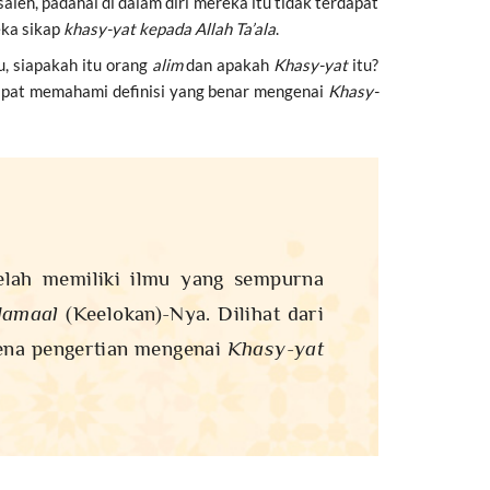
h, padahal di dalam diri mereka itu tidak terdapat
eka sikap
khasy-yat kepada Allah Ta’ala
.
u, siapakah itu orang
alim
dan apakah
Khasy-yat
itu?
dapat memahami definisi yang benar mengenai
Khasy-
elah memiliki ilmu yang sempurna
Jamaal
(Keelokan)-Nya. Dilihat dari
rena pengertian mengenai
Khasy-yat