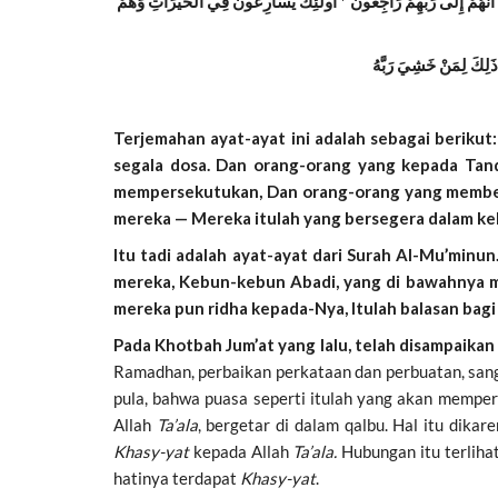
َةٌ أَنَّهُمْ إِلَى رَبِّهِمْ رَاجِعُونَ * أُولَئِكَ يُسَارِعُونَ فِي الْخَيْرَاتِ وَهُمْ
ذَلِكَ لِمَنْ خَشِيَ رَبَّهُ
Terjemahan ayat-ayat ini adalah sebagai beriku
segala dosa. Dan orang-orang yang kepada Tan
mempersekutukan, Dan orang-orang yang member
mereka —
Mereka itulah yang bersegera dalam ke
Itu tadi adalah ayat-ayat dari Surah Al-Mu’minun
mereka, Kebun-kebun Abadi, yang di bawahnya me
mereka pun ridha kepada-Nya, Itulah balasan bagi
Pada Khotbah Jum’at yang lalu, telah disampaik
Ramadhan, perbaikan perkataan dan perbuatan, sang
pula, bahwa puasa seperti itulah yang akan mempe
Allah
Ta’ala
, bergetar di dalam qalbu. Hal itu di
Khasy-yat
kepada Allah
Ta’ala.
Hubungan itu terliha
hatinya terdapat
Khasy-yat
.