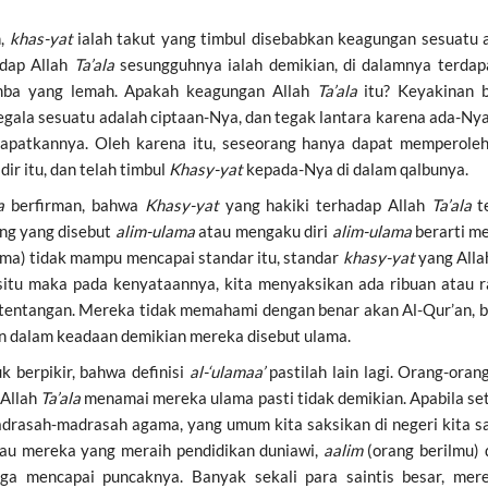
n,
khas-yat
ialah takut yang timbul disebabkan keagungan sesuatu 
adap Allah
Ta’ala
sesungguhnya ialah demikian, di dalamnya terda
amba yang lemah. Apakah keagungan Allah
Ta’ala
itu? Keyakinan 
Segala sesuatu adalah ciptaan-Nya, dan tegak lantara karena ada-Ny
apatkannya. Oleh karena itu, seseorang hanya dapat memperoleh 
r itu, dan telah timbul
Khasy-yat
kepada-Nya di dalam qalbunya.
la
berfirman, bahwa
Khasy-yat
yang hakiki terhadap Allah
Ta’ala
t
ang yang disebut
alim-ulama
atau mengaku diri
alim-ulama
berarti m
ama) tidak mampu mencapai standar itu, standar
khasy-yat
yang All
situ maka pada kenyataannya, kita menyaksikan ada ribuan atau r
tentangan. Mereka tidak memahami dengan benar akan Al-Qur’an, bu
 dalam keadaan demikian mereka disebut ulama.
k berpikir, bahwa definisi
al-‘ulamaa’
pastilah lain lagi. Orang-oran
 Allah
Ta’ala
menamai mereka ulama pasti tidak demikian. Apabila se
adrasah-madrasah agama, yang umum kita saksikan di negeri kita s
tau mereka yang meraih pendidikan duniawi,
aalim
(orang berilmu)
gga mencapai puncaknya. Banyak sekali para saintis besar, me