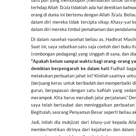
satu pun yang memonopoli [membatasi untuk diriny
terhdap Allah
Ta’ala
tidaklah ada hal demikian bahw
orang di dunia ini bertemu dengan Allah
Ta’ala.
Belia
dalam diri mereka tidak tercipta sikap
Khasy-yat
k
dalam diri mereka timbul pemahaman dan pendalam
Di dalam nasehat-nasehat beliau as, Hadhrat Masih 
Saat ini, saya sebutkan satu saja contoh dari buku it
(rombongan pedagang) yang singgah di sana, dan di
“Apakah belum sampai waktu bagi orang-orang yan
demikian berpengaruh ke dalam hati
Fudhail bag
melakukan perbuatan jahat ini? Kinilah saatnya untu
(berjuang keras untuk beribadah dan memperbaiki dir
gurun, berpapasan dengan satu kafilah yang sedang
merampok. Kita harus merubah jalur perjalanan.” De
saya telah bertaubat dan meninggalkan perbuatan
Begitulah, seorang Penyamun Besar seperti beliau a
Jadi, inilah dia mukjizat dari
khasy-yat
kepada All
memberhentikan dirinya dari kejahatan dan dalam