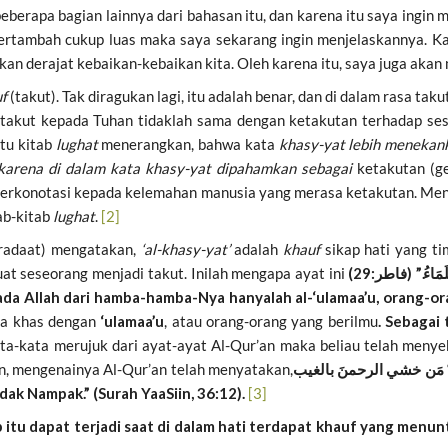
eberapa bagian lainnya dari bahasan itu, dan karena itu saya ingi
bertambah cukup luas maka saya sekarang ingin menjelaskannya. K
an derajat kebaikan-kebaikan kita. Oleh karena itu, saya juga aka
f
(takut). Tak diragukan lagi, itu adalah benar, dan di dalam rasa tak
, takut kepada Tuhan tidaklah sama dengan ketakutan terhadap se
tu kitab
lughat
menerangkan, bahwa kata
khasy-yat lebih menekank
 karena di dalam kata khasy-yat dipahamkan sebagai
ketakutan (g
berkonotasi kepada kelemahan manusia yang merasa ketakutan. Meng
ab-kitab
lughat
.
[2]
fradaat) mengatakan,
‘al-khasy-yat’
adalah
khauf
sikap hati yang ti
t seseorang menjadi takut. Inilah mengapa ayat ini
ُلَمَاءُ.” (فاطر:29
 Allah dari hamba-hamba-Nya hanyalah al-‘ulamaa’u, orang-orang 
ara khas dengan
‘ulamaa’u
, atau orang-orang yang berilmu
. Sebagai
a-kata merujuk dari ayat-ayat Al-Qur’an maka beliau telah menyebu
n, mengenainya Al-Qur’an telah menyatakan,
مَن خشي الرحمنَ بالغيب
k Nampak.” (Surah YaaSiin, 36:12).
[3]
 itu dapat terjadi saat di dalam hati terdapat khauf yang menuntu