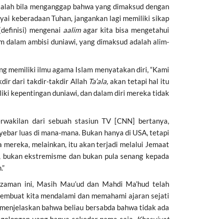
h salah bila menganggap bahwa yang dimaksud dengan
yai keberadaan Tuhan, jangankan lagi memiliki sikap
(definisi) mengenai
aalim
agar kita bisa mengetahui
m dalam ambisi duniawi, yang dimaksud adalah alim-
ng memiliki ilmu agama Islam menyatakan diri, “Kami
ir dari takdir-takdir Allah
Ta’ala,
akan tetapi hal itu
iki kepentingan duniawi, dan dalam diri mereka tidak
rwakilan dari sebuah stasiun TV [CNN] bertanya,
yebar luas di mana-mana. Bukan hanya di USA, tetapi
 mereka, melainkan, itu akan terjadi melalui Jemaat
, bukan ekstremisme dan bukan pula senang kepada
.”
zaman ini, Masih Mau’ud dan Mahdi Ma’hud telah
mbuat kita mendalami dan memahami ajaran sejati
n menjelaskan bahwa beliau bersabda bahwa tidak ada