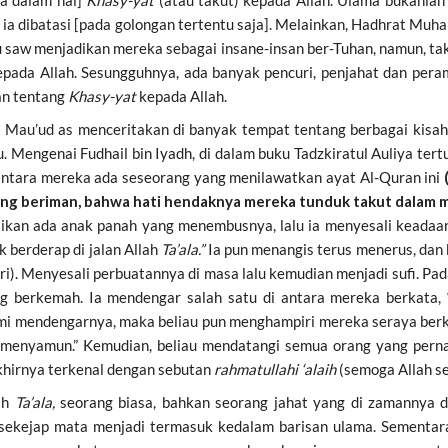
a dalam hal]
Khasy-yat
(atau takut) kepada Allah. Ulama bukanlah
a ia dibatasi [pada golongan tertentu saja]. Melainkan, Hadhrat M
u saw menjadikan mereka sebagai insane-insan ber-Tuhan, namun, tak
epada Allah. Sesungguhnya, ada banyak pencuri, penjahat dan pera
an tentang
Khasy-yat
kepada Allah.
Mau’ud as menceritakan di banyak tempat tentang berbagai kisah p
u. Mengenai Fudhail bin Iyadh, di dalam buku Tadzkiratul Auliya tert
antara mereka ada seseorang yang menilawatkan ayat Al-Quran ini
g beriman, bahwa hati hendaknya mereka tunduk takut dalam men
aikan ada anak panah yang menembusnya, lalu ia menyesali keadaan
k berderap di jalan Allah
Ta’ala.”
Ia pun menangis terus menerus, dan
i). Menyesali perbuatannya di masa lalu kemudian menjadi sufi. Pada
 berkemah. Ia mendengar salah satu di antara mereka berkata, “I
mi mendengarnya, maka beliau pun menghampiri mereka seraya berka
 menyamun.” Kemudian, beliau mendatangi semua orang yang pern
khirnya terkenal dengan sebutan
rahmatullahi ‘alaih
(semoga Allah s
ah
Ta’ala,
seorang biasa, bahkan seorang jahat yang di zamannya di
 sekejap mata menjadi termasuk kedalam barisan ulama. Sementara