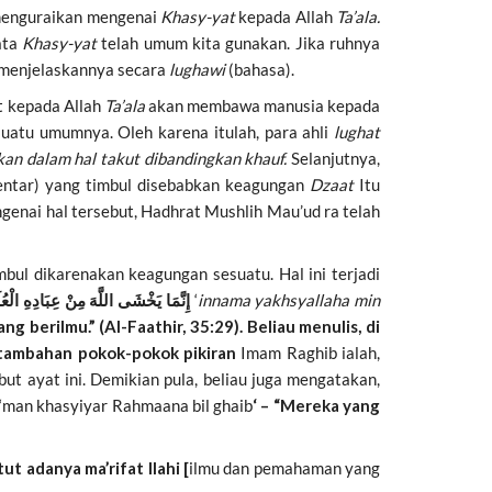
n menguraikan mengenai
Khasy-yat
kepada Allah
Ta’ala.
ata
Khasy-yat
telah umum kita gunakan. Jika ruhnya
n menjelaskannya secara
lughawi
(bahasa).
ut kepada Allah
Ta’ala
akan membawa manusia kepada
suatu umumnya. Oleh karena itulah, para ahli
lughat
an dalam hal takut dibandingkan khauf
.
Selanjutnya,
entar) yang timbul disebabkan keagungan
Dzaat
Itu
enai hal tersebut, Hadhrat Mushlih Mau’ud ra telah
mbul dikarenakan keagungan sesuatu. Hal ini terjadi
إِنَّمَا يَخْشَى اللَّهَ مِنْ عِبَادِهِ الْع)
‘
innama yakhsyallaha min
berilmu.” (Al-Faathir, 35:29). Beliau menulis, di
 tambahan pokok-pokok pikiran
Imam Raghib ialah,
t ayat ini. Demikian pula, beliau juga mengatakan,
‘man khasyiyar Rahmaana bil ghaib
‘ – “Mereka yang
t adanya ma’rifat Ilahi [
ilmu dan pemahaman yang