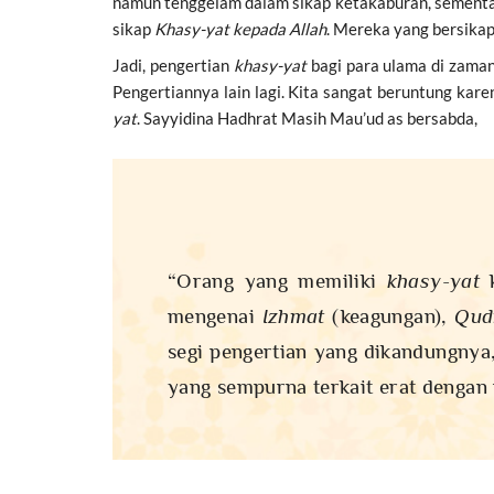
namun tenggelam dalam sikap ketakaburan, sementar
sikap
Khasy-yat kepada Allah
. Mereka yang bersikap
Jadi, pengertian
khasy-yat
bagi para ulama di zaman
Pengertiannya lain lagi. Kita sangat beruntung ka
yat
. Sayyidina Hadhrat Masih Mau’ud as bersabda,
“Orang yang memiliki
khasy-yat
k
mengenai
Izhmat
(keagungan),
Qud
segi pengertian yang dikandungnya
yang sempurna terkait erat dengan