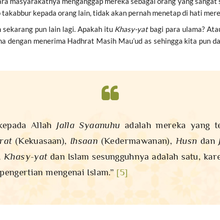
a masyarakatnya menganggap mereka sebagai orang yang sangat sale
 takabbur kepada orang lain, tidak akan pernah menetap di hati mer
 sekarang pun lain lagi. Apakah itu
Khasy-yat
bagi para ulama? Ata
rena dengan menerima Hadhrat Masih Mau’ud as sehingga kita pun 
epada Allah
Jalla Syaanuhu
adalah mereka yang t
rat
(Kekuasaan),
Ihsaan
(Kedermawanan),
Husn
dan
,
Khasy-yat
dan Islam sesungguhnya adalah satu, ka
 pengertian mengenai Islam.”
[5]