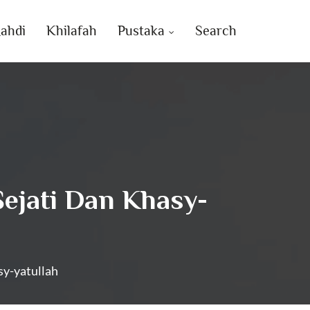
ahdi
Khilafah
Pustaka
Search
Sejati Dan Khasy-
sy-yatullah