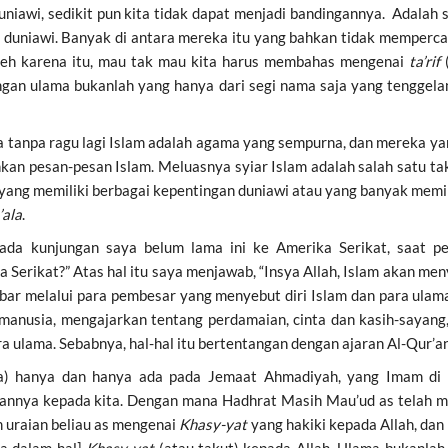
uniawi, sedikit pun kita tidak dapat menjadi bandingannya. Adala
l duniawi. Banyak di antara mereka itu yang bahkan tidak memperca
Oleh karena itu, mau tak mau kita harus membahas mengenai
ta’rif
ngan ulama bukanlah yang hanya dari segi nama saja yang tenggela
 tanpa ragu lagi Islam adalah agama yang sempurna, dan mereka ya
n pesan-pesan Islam. Meluasnya syiar Islam adalah salah satu takd
 yang memiliki berbagai kepentingan duniawi atau yang banyak memil
’ala
.
da kunjungan saya belum lama ini ke Amerika Serikat, saat pe
Serikat?” Atas hal itu saya menjawab, “Insya Allah, Islam akan men
sebar melalui para pembesar yang menyebut diri Islam dan para ulama
anusia, mengajarkan tentang perdamaian, cinta dan kasih-sayang
a ulama. Sebabnya, hal-hal itu bertentangan dengan ajaran Al-Qur’an
a) hanya dan hanya ada pada Jemaat Ahmadiyah, yang Imam di 
nya kepada kita. Dengan mana Hadhrat Masih Mau’ud as telah me
 uraian beliau as mengenai
Khasy-yat
yang hakiki kepada Allah, da