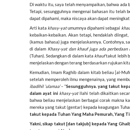
Di waktu itu, saya telah menyampaikan, bahwa ada b
Tetapi, sesungguhnya mengenai bahasan itu telah 
dapat dipahami, maka niscaya akan dapat meningkatk
Arti kata
khasy-yat
umumnya dipahami sebagai
khau
kebaikan-kebaikan. Akan tetapi, hendaklah diingat
(kamus bahasa) juga menjelaskannya. Contohnya, sa
di dalam
Khasy-yat dan khauf juga ada perbedaan
(Tuhan). Sedangkan di dalam kata
khauf
takut lebih 
menjelaskan dengan terang berdasarkan rujukan kit
Kemudian, Imam Raghib dalam kitab beliau [al-Mu
setelah memperoleh ilmu mengenainya, yang membua
ibadihil ‘ulamaa’
– “
Sesungguhnya. yang takut kepada
dalam ayat ini
khasy-yat
Ilahi telah dikaitkan sec
bahwa beliau menjelaskan berbagai corak makna kat
mereka yang takut (gentar) kepada keagungan Tuha
takut kepada Tuhan Yang Maha Pemurah, Yang Tida
Yakni, sikap takut [dan takjub] kepada Yang Ghaib