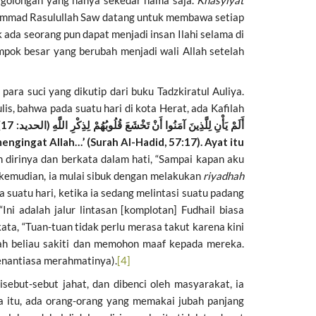
 golongan yang hanya sekedar nama saja.
Khasyiyat
uhammad Rasulullah Saw datang untuk membawa setiap
 ada seorang pun dapat menjadi insan Ilahi selama di
mpok besar yang berubah menjadi wali Allah setelah
ara suci yang dikutip dari buku Tadzkiratul Auliya.
ulis, bahwa pada suatu hari di kota Herat, ada Kafilah
أَلَمْ يَأْنِ لِلَّذِينَ آمَنُوا أَنْ تَخْشَعَ قُلُوبُهُمْ لِذِكْرِ اللَّهِ (الحديد: 17)
gingat Allah…’ (Surah Al-Hadid, 57:17). Ayat itu
 dirinya dan berkata dalam hati, “Sampai kapan aku
 kemudian, ia mulai sibuk dengan melakukan
riyadhah
 suatu hari, ketika ia sedang melintasi suatu padang
ni adalah jalur lintasan [komplotan] Fudhail biasa
ta, “Tuan-tuan tidak perlu merasa takut karena kini
ah beliau sakiti dan memohon maaf kepada mereka.
enantiasa merahmatinya).
[4]
sebut-sebut jahat, dan dibenci oleh masyarakat, ia
 itu, ada orang-orang yang memakai jubah panjang