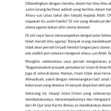
Dibandingkan dengan mereka, dalam hal ilmu-ilmu d
aalim
(orang berilmu) adalah yang berilmu dalam ha
Khasy-yat
(atau takut dan takjub) kepada Allah. 
siapakah itu
aalim
hakiki? Di sini yang dimaksud de
ulama agama bukan alim-ulama duniawi.
Di sini saya harus menyampaikan dengan jelas bahwa
telah meraih ilmu agama.” Banyak orang mendakwahka
tidak akan pernah terjadi melalui tangan para ulama
ada sedikit pun sebutan mengenai
khasy-yat
Allah
Ta
Mungkin, sebelumnya saya pernah mengatakan, pa
“Bagaimanakah prospek penyebaran Islam di Amerika 
juga di seluruh dunia. Namun, Islam tidak akan ter
Ahmadiyah, yakni dengan memenangkan hati umat m
kekerasan yang dewasa ini banyak diajarkan oleh par
Sekarang ini,
Haqiqi Islam
(Islam yang sebenarny
membukakannya, menyampaikannya dan mengajarkan
dari Al-Qur’anul Karim. Beliau as membukakan dalam