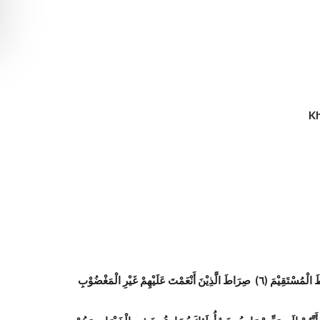
Kh
بِسْمِ اللّٰهِ الرَّحْمٰنِ الرَّحِيْمِ (١) اَلْحَمْدُ لِلّٰهِ رَبِّ الْعَالَمِيْنَ (٢) الرَّحْمٰنِ الرَّحِيْمِ (٣) مَالِكِ يَوْمِ الدِّيْنِ (٤) إِيَّاكَ نَعْبُدُ وَإِيَّاكَ نَسْتَعِيْنُ (٥) اِهْدِنَا الصِّرَاطَ الْمُسْتَقِيْمَ (٦) صِرَاطَ الَّذِيْنَ أَنْعَمْتَ عَلَيْهِمْ غَيْرِ الْمَغْضُوْبِ