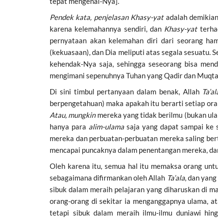
tepat mengenai-Nya].
Pendek kata, penjelasan Khasy-yat
adalah demikia
karena kelemahannya sendiri, dan
Khasy-yat
terh
pernyataan akan kelemahan diri dari seorang h
(kekuasaan), dan Dia meliputi atas segala sesuatu. 
kehendak-Nya saja, sehingga seseorang bisa mend
mengimani sepenuhnya Tuhan yang Qadir dan Muqtadi
Di sini timbul pertanyaan dalam benak, Allah
Ta’a
berpengetahuan) maka apakah itu berarti setiap or
Atau, mungkin
mereka yang tidak berilmu (bukan ul
hanya para
alim-ulama
saja yang dapat sampai ke 
mereka dan perbuatan-perbuatan mereka saling ber
mencapai puncaknya dalam penentangan mereka, dan
Oleh karena itu, semua hal itu memaksa orang untu
sebagaimana difirmankan oleh Allah
Ta’ala
, dan yang
sibuk dalam meraih pelajaran yang diharuskan di m
orang-orang di sekitar ia menganggapnya ulama, a
tetapi sibuk dalam meraih ilmu-ilmu duniawi hin