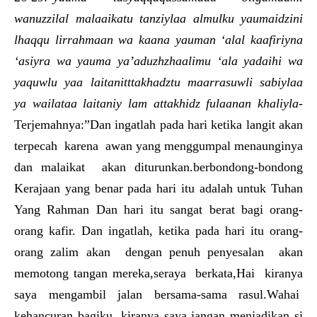
wanuzzilal malaaikatu tanziylaa almulku yaumaidzini
lhaqqu lirrahmaan wa kaana yauman ‘alal kaafiriyna
‘asiyra wa yauma ya’aduzhzhaalimu ‘ala yadaihi wa
yaquwlu yaa laitanitttakhadztu maarrasuwli sabiylaa
ya wailataa laitaniy lam attakhidz fulaanan khaliyla-
Terjemahnya:”Dan ingatlah pada hari ketika langit akan
terpecah karena awan yang menggumpal menaunginya
dan malaikat akan diturunkan.berbondong-bondong
Kerajaan yang benar pada hari itu adalah untuk Tuhan
Yang Rahman Dan hari itu sangat berat bagi orang-
orang kafir. Dan ingatlah, ketika pada hari itu orang-
orang zalim akan dengan penuh penyesalan akan
memotong tangan mereka,seraya berkata,Hai kiranya
saya mengambil jalan bersama-sama rasul.Wahai
kehancuran bagiku, kiranya saya jangan menjadikan si