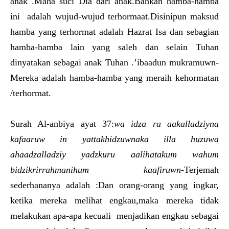
anak .Maha suci Dia dari anak.Bahkan hamba-hamba
ini adalah wujud-wujud terhormaat.Disinipun maksud
hamba yang terhormat adalah Hazrat Isa dan sebagian
hamba-hamba lain yang saleh dan selain Tuhan
dinyatakan sebagai anak Tuhan .’ibaadun mukramuwn-
Mereka adalah hamba-hamba yang meraih kehormatan
/terhormat.
Surah Al-anbiya ayat 37:
wa idza ra aakalladziyna
kafaaruw in yattakhidzuwnaka illa huzuwa
ahaadzalladziy yadzkuru aalihatakum wahum
bidzikrirrahmanihum kaafiruwn
-Terjemah
sederhananya adalah :Dan orang-orang yang ingkar,
ketika mereka melihat engkau,maka mereka tidak
melakukan apa-apa kecuali menjadikan engkau sebagai