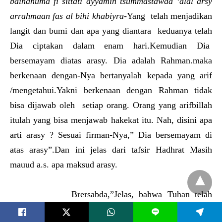
bainahuma fi sittati ayyamin tsummastawaa ‘alal arsy
arrahmaan fas al bihi khabiyra
-Yang telah menjadikan
langit dan bumi dan apa yang diantara keduanya telah
Dia ciptakan dalam enam hari.Kemudian Dia
bersemayam diatas arasy. Dia adalah Rahman.maka
berkenaan dengan-Nya bertanyalah kepada yang arif
/mengetahui.Yakni berkenaan dengan Rahman tidak
bisa dijawab oleh setiap orang. Orang yang arifbillah
itulah yang bisa menjawab hakekat itu. Nah, disini apa
arti arasy ? Sesuai firman-Nya,” Dia bersemayam di
atas arasy”.Dan ini jelas dari tafsir Hadhrat Masih
mauud a.s. apa maksud arasy.
Brersabda,”Jelas, bahwa Tuhan telah
menjadikan empat sifat itu sebagai bayangan/tempat
L