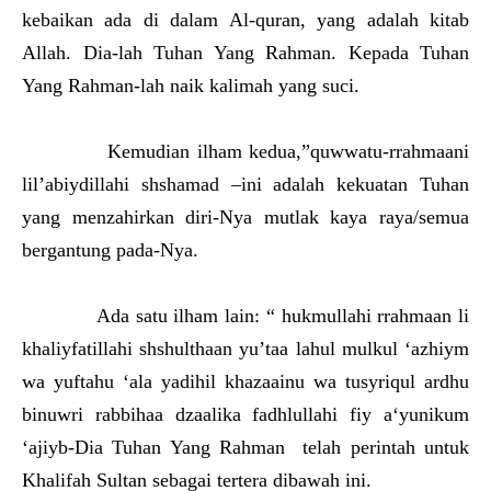
kebaikan ada di dalam Al-quran, yang adalah kitab
Allah. Dia-lah Tuhan Yang Rahman. Kepada Tuhan
Yang Rahman-lah naik kalimah yang suci.
Kemudian ilham kedua,”quwwatu-rrahmaani
lil’abiydillahi shshamad –ini adalah kekuatan Tuhan
yang menzahirkan diri-Nya mutlak kaya raya/semua
bergantung pada-Nya.
Ada satu ilham lain: “ hukmullahi rrahmaan li
khaliyfatillahi shshulthaan yu’taa lahul mulkul ‘azhiym
wa yuftahu ‘ala yadihil khazaainu wa tusyriqul ardhu
binuwri rabbihaa dzaalika fadhlullahi fiy a‘yunikum
‘ajiyb-Dia Tuhan Yang Rahman telah perintah untuk
Khalifah Sultan sebagai tertera dibawah ini.