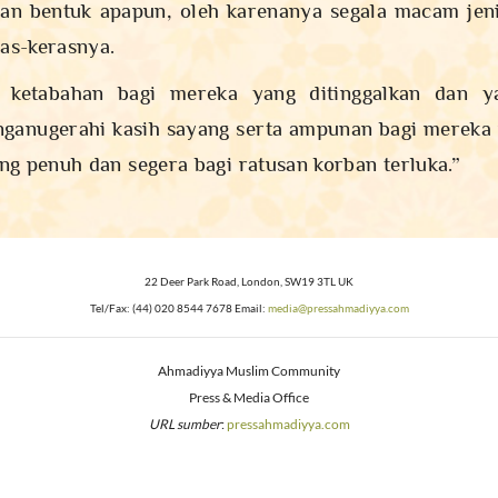
an bentuk apapun, oleh karenanya segala macam jen
as-kerasnya.
 ketabahan bagi mereka yang ditinggalkan dan y
anugerahi kasih sayang serta ampunan bagi mereka
g penuh dan segera bagi ratusan korban terluka.”
22 Deer Park Road, London, SW19 3TL UK
Tel/Fax: (44) 020 8544 7678 Email:
media@pressahmadiyya.com
Ahmadiyya Muslim Community
Press & Media Office
URL sumber
:
pressahmadiyya.com