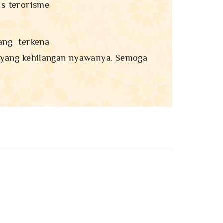
is terorisme
Hazrat Mirza Masroor Ahmad
Pemimpin ruhani Internasional & Khalifah
Jamaah Muslim Ahmadiyah
ang terkena
 yang kehilangan nyawanya. Semoga