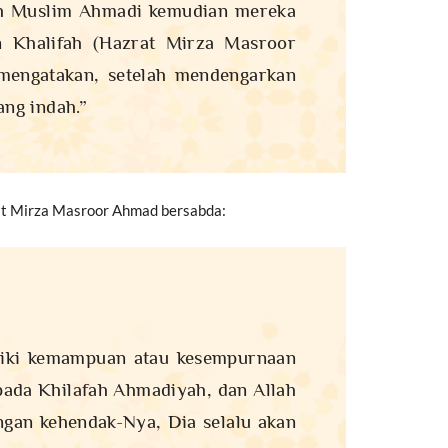
ah Muslim Ahmadi kemudian mereka
n Khalifah (Hazrat Mirza Masroor
 mengatakan, setelah mendengarkan
ang indah.”
rat Mirza Masroor Ahmad bersabda:
iliki kemampuan atau kesempurnaan
pada Khilafah Ahmadiyah, dan Allah
ngan kehendak-Nya, Dia selalu akan