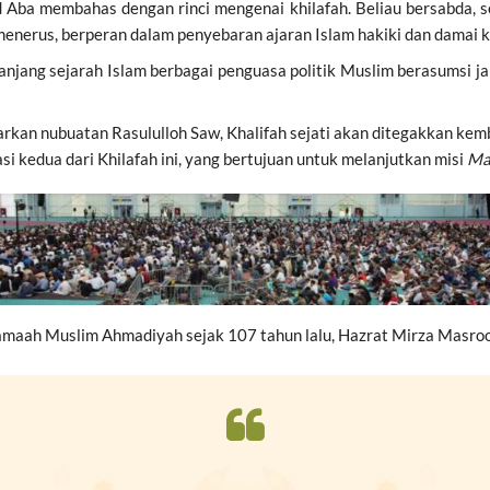
a membahas dengan rinci mengenai khilafah. Beliau bersabda, seja
erus, berperan dalam penyebaran ajaran Islam hakiki dan damai ke
ng sejarah Islam berbagai penguasa politik Muslim berasumsi jaba
kan nubuatan Rasululloh Saw, Khalifah sejati akan ditegakkan kem
 kedua dari Khilafah ini, yang bertujuan untuk melanjutkan misi
Ma
 Jamaah Muslim Ahmadiyah sejak 107 tahun lalu, Hazrat Mirza Masr