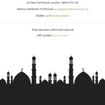
22 Deer Park Road, London, SW19 3TL UK
Tel/Fax: 020 8544 7678 Email:
press@amjinternational.org
Twitter:
@AhmadiyyatIslam
Press Secretary AMJ International
URL sumber
:
alislam.org/e/3406