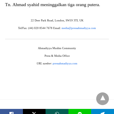
Tn. Ahmad syahid meninggalkan tiga orang putera.
22 Deer Park Road, London, SW19 3TL UK
Tel/Fax: (44) 020 8544 7678 Email:
media@pressahmadiyya.com
Ahmadiyya Muslim Community
Press & Media Office
URL sumber
:
pressahmadiyya.com
Badan Hukum Jemaat Ahmadiyah Indonesia © 2021 - All Rights Reserved.