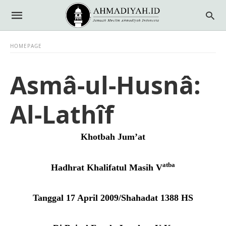
HOMEPAGE
Asmâ-ul-Husnâ:
Al-Lathîf
Khotbah Jum’at
atba
Hadhrat Khalifatul Masih V
Tanggal
17 April
200
9
/
Shahadat
138
8
HS