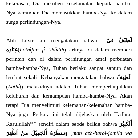
kekerasan, Dia memberi keselamatan kepada hamba-
Nya kemudian Dia memasukkan hamba-Nya ke dalam
surga perlindungan-Nya.
Ahli Tafsir lain mengatakan bahwa
لَطِيْفٌ فِيْ
عِبَادِهِ
(
Lathîfun fî ‘ibâdih
) artinya di dalam memberi
perintah dan di dalam perhitungan amal perbuatan
hamba-hamba-Nya, Tuhan berlaku sangat santun dan
lembut sekali. Kebanyakan mengatakan bahwa
لَطِيْفٌ
(
Lathîf
) maksudnya adalah Tuhan mempertunjukkan
keluhuran dan kemampuan hamba-hamba-Nya. Akan
tetapi Dia menyelimuti kelemahan-kelemahan hamba-
Nya juga. Perkara ini telah dijelaskan oleh Hadhrat
saw
Rasulullah
sendiri dalam sabda beliau bahwa
اْلكَبِيْرَ
مَنْ اَظْهَرَ
اْلجَمِيْلَ
وَسَطَرَهُ
(
man azh-harol-jamîla wa