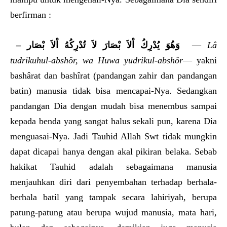
berfirman :
–
لاَ تُدْرِكُهُ اْلاَ بْصَار
وَهُوَ يُدْرِكُ اْلاَ بْصَارَ
—
Lâ
tudrikuhul-abshôr, wa Huwa yudrikul-abshôr
— yakni
bashârat dan bashîrat (pandangan zahir dan pandangan
batin) manusia tidak bisa mencapai-Nya. Sedangkan
pandangan Dia dengan mudah bisa menembus sampai
kepada benda yang sangat halus sekali pun, karena Dia
menguasai-Nya. Jadi Tauhid Allah Swt tidak mungkin
dapat dicapai hanya dengan akal pikiran belaka. Sebab
hakikat Tauhid adalah sebagaimana manusia
menjauhkan diri dari penyembahan terhadap berhala-
berhala batil yang tampak secara lahiriyah, berupa
patung-patung atau berupa wujud manusia, mata hari,