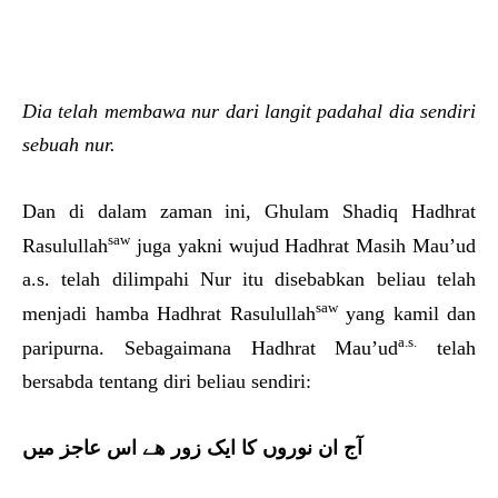
Dia telah membawa nur dari langit padahal dia sendiri
sebuah nur.
Dan di dalam zaman ini, Ghulam Shadiq Hadhrat
saw
Rasulullah
juga yakni wujud Hadhrat Masih Mau’ud
a.s. telah dilimpahi Nur itu disebabkan beliau telah
saw
menjadi hamba Hadhrat Rasulullah
yang kamil dan
a.s.
paripurna. Sebagaimana Hadhrat Mau’ud
telah
bersabda tentang diri beliau sendiri:
آج ان نوروں کا ایک زور ھے اس عاجز میں