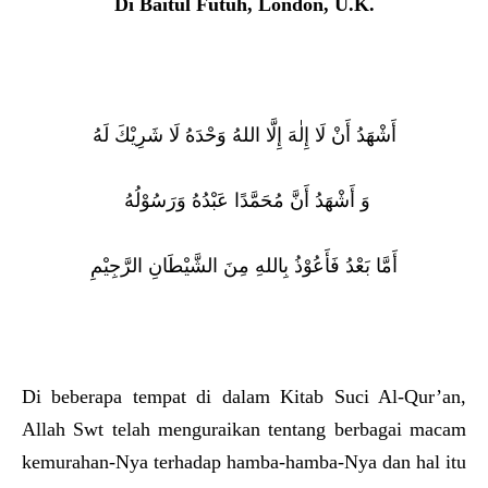
Di
Baitul Futuh,
London, U.K.
أَشْهَدُ أَنْ لَا إِلٰهَ إِلَّا اللهُ وَحْدَهُ لَا شَرِيْكَ لَهُ
وَ أَشْهَدُ أَنَّ مُحَمَّدًا عَبْدُهُ وَرَسُوْلُهُ
أَمَّا بَعْدُ فَأَعُوْذُ بِاللهِ مِنَ الشَّيْطَانِ الرَّجِيْمِ
Di beberapa tempat di dalam Kitab Suci Al-Qur’an,
Allah Swt telah menguraikan tentang berbagai macam
kemurahan-Nya terhadap hamba-hamba-Nya dan hal itu