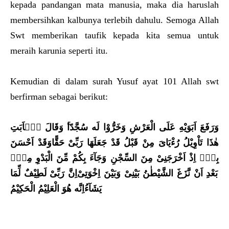
kepada pandangan mata manusia, maka dia haruslah
membersihkan kalbunya terlebih dahulu. Semoga Allah
Swt memberikan taufik kepada kita semua untuk
meraih karunia seperti itu.
Kemudian di dalam surah Yusuf ayat 101 Allah swt
berfirman sebagai berikut:
وَرَفَعَ اَبَوَيْهِ عَلَى الْعَرْشِ وَخَرُّوْا لَه سُجَّدًا
وَقَالَ
يٰۤاَبَتِ
هٰذَا تَاْوِيْلُ رُءْيَاىَ مِنْ قَبْلُ
قَدْ جَعَلَهَا رَبِّىْ
حَقًّا
وَقَدْ اَحْسَنَ
بِىْۤ اِذْ اَخْرَجَنِىْ مِنَ السِّجْنِ
وَجَا
ءَ بِكُمْ مِّنَ الْبَدْوِ مِنْ
بَعْدِ اَنْ نَّزَغَ الشَّيْطٰنُ
بَيْنِىْ وَبَيْنَ اِخْوَتِىْ
اِنَّ رَبِّىْ لَطِيْفٌ لِّمَا
يَشَا
ءُ
اِنَّه هُوَ الْعَلِيْمُ الْحَكِيْمُ‏