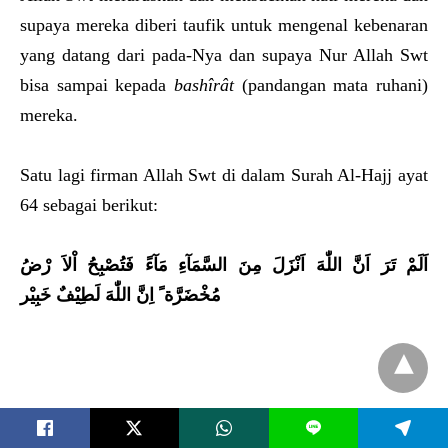
supaya mereka diberi taufik untuk mengenal kebenaran
yang datang dari pada-Nya dan supaya Nur Allah Swt
bisa sampai kepada
bashîrât
(pandangan mata ruhani)
mereka.
Satu lagi firman Allah Swt di dalam Surah Al-Hajj ayat
64 sebagai berikut:
اَلَمْ تَرَ اَنَّ اللّٰهَ اَنْزَلَ مِنَ السَّمَا
ءِ مَا
ءً
فَتُصْبِحُ
اْلاَ رْضُ
مُخْضَرَّة ً اِنَّ اللّٰهَ لَطِيْفٌ خَبِيْر
— Alam taro annal-Lôha anzala minas-samâ-i mâ-â, fa
L
tushbi
h
ul-ardhu mukhdhorroh, innal-Lôha Lathîfun