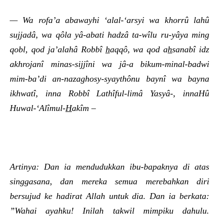
— Wa rofa’a abawayhi ‘alal-‘arsyi wa khorrû lahû
sujjadâ, wa qôla yâ-abati hadzâ ta-wîlu ru-yâya ming
qobl, qod ja’alahâ Robbî
h
aqqô, wa qod a
h
sanabî idz
akhrojanî minas-sijjîni wa jâ-a bikum-minal-badwi
mim-ba’di an-nazaghosy-syaythônu baynî wa bayna
ikhwatî, inna Robbî Lathîful-limâ Yasyâ-, innaHû
Huwal-‘Alîmul-
H
akîm –
Artinya: Dan ia mendudukkan ibu-bapaknya di atas
singgasana, dan mereka semua merebahkan diri
bersujud ke hadirat Allah untuk dia. Dan ia berkata:
”Wahai ayahku! Inilah takwil mimpiku dahulu.