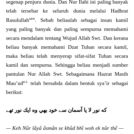
segenap penjuru dunia. Dan Nur Ilahi ini paling banyak
telah tersebar ke seluruh dunia melalui Hadhrat
saw
Rasulullah
. Sebab beliaulah sebagai insan kamil
yang paling banyak dan paling sempurna memahami
secara mendalam tentang Wujud Allah Swt. Dan kerana
beliau banyak memahami Dzat Tuhan secara kamil,
maka beliau telah menyerap sifat-sifat Tuhan secara
kamil dan sempurna. Sehingga beliau menjadi sumber
pantulan Nur Allah Swt. Sebagaimana Hazrat Masih
a.s.
Mau’ud
telah bersabda dalam bentuk sya’ir sebagai
berikut:
كه نور لا يا آسمان
سے خود بهي وه ايك نور تهے
— Keh Nûr lâyâ âsmân se khûd bhî woh ek nûr thê —