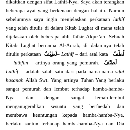
dikaitkan dengan sifat Lathif-Nya. Saya akan terangkan
beberapa ayat yang berkenaan dengan hal itu. Namun
sebelumnya saya ingin menjelaskan perkataan
lathîf
yang telah ditulis di dalam Kitab Lughat di mana telah
dijelaskan oleh beberapa ahli Tafsir Alqur’an. Sebuah
Kitab Lughat bernama Al-Aqrab, di dalamnya telah
ditulis perkataan
لَطِيْفٌ
–
Lathîf –
dari asal kata
لُطْفُ
–
luthfun
– artinya orang yang pemurah.
لَطِيْفٌ
–
Lathîf –
adalah salah satu dari pada nama-nama
sifat
hasanah
Allah Swt. Yang artinya Tuhan Yang berlaku
sangat pemurah dan lembut terhadap hamba-hamba-
Nya dan dengan sangat lemah-lembut
menganugerahkan sesuatu yang berfaedah dan
membawa keuntungan kepada hamba-hamba-Nya,
berlaku santun terhadap hamba-hamba-Nya dan Dia