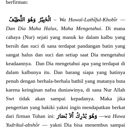
berfirman:
وَهُوَ اللَّطِيْفُ
الْخَبِيْرُ
– Wa Huwal-Lathîful-Khobîr —
Dan Dia Maha Halus, Maha Mengetahui
. Di mana
cahaya (Nur) sejati yang masuk ke dalam kalbu yang
bersih dan suci di sana terdapat pandangan batin yang
sangat halus dan suci dan setiap saat Dia mengetahui
keadaannya. Dan Dia mengetahui apa yang terdapat di
dalam kalbunya itu. Dan barang siapa yang hatinya
penuh dengan berhala-berhala bathil yang matanya buta
karena keinginan nafsu duniawinya, di sana Nur Allah
Swt tidak akan sampai kepadanya. Maka jika
pengertian yang hakiki yakni ingin mendapatkan berkat
dari firman Tuhan ini:
وَهُوَ يُدْرِكُ اْلاَ بْصَارَ
—
wa Huwa
Yudrikul-abshôr
— yakni Dia bisa menembus sampai