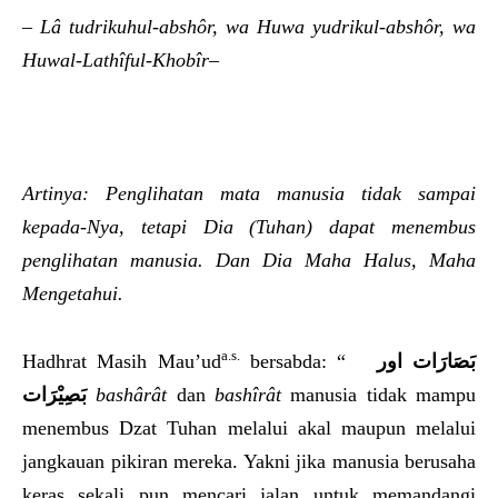
– Lâ tudrikuhul-abshôr, wa Huwa yudrikul-abshôr, wa
Huwal-Lathîful-Khobîr
–
Artinya: Penglihatan mata manusia tidak sampai
kepada-Nya, tetapi Dia (Tuhan) dapat menembus
penglihatan manusia. Dan Dia Maha Halus, Maha
Mengetahui.
a.s.
Hadhrat Masih Mau’ud
bersabda: “
بَصَارَات اور
بَصِيْرَات
bashârât
dan
bashîrât
manusia tidak mampu
menembus Dzat Tuhan melalui akal maupun melalui
jangkauan pikiran mereka. Yakni jika manusia berusaha
keras sekali pun mencari jalan untuk memandangi