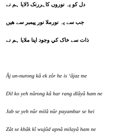
دل کو يہ نوروں کاہررنک ڈلایا ہم نے
جب سے یہ نورملا نور پیمبر سے ھيں
ذات سے خاک کي وجود اپنا ملایا ہم نے
Âj un-n
u
rong kâ ek zôr he is ‘âjaz me
Dil ko yeh nûrong kâ har rang dlâyâ ham ne
Jab se yeh nûr milâ nûr payambar se hei
Zât se khâk kî wujûd apnâ milayâ ham ne