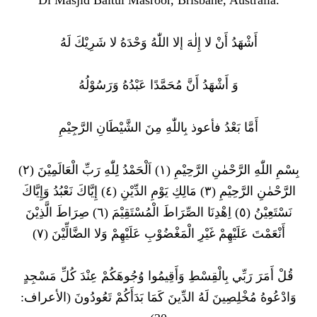
أَشْهَدُ أَنْ لا إِلٰهَ إلا اللّٰهُ وَحْدَهُ لا شَرِيْكَ لَهُ
وَ أَشْهَدُ أَنَّ مُحَمَّدًا عَبْدُهُ وَرَسُوْلُهُ
أَمَّا بَعْدُ فأعوذ بِاللّٰهِ مِنَ الشَّيْطَانِ الرَّجِيْمِ
بِسْمِ اللّٰهِ الرَّحْمٰنِ الرَّحِيْمِ (١) اَلْحَمْدُ لِلّٰهِ رَبِّ الْعَالَمِيْنَ (٢)
الرَّحْمٰنِ الرَّحِيْمِ (٣) مَالِكِ يَوْمِ الدِّيْنِ (٤) إِيَّاكَ نَعْبُدُ وَإِيَّاكَ
نَسْتَعِيْنُ (٥) اِهْدِنَا الصِّرَاطَ الْمُسْتَقِيْمَ (٦) صِرَاطَ الَّذِيْنَ
أَنْعَمْتَ عَلَيْهِمْ غَيْرِ الْمَغْضُوْبِ عَلَيْهِمْ وَلا الضَّالِّيْنَ (٧)
قُلْ أَمَرَ رَبِّي بِالْقِسْطِ وَأَقِيمُوا وُجُوهَكُمْ عِنْدَ كُلِّ مَسْجِدٍ
وَادْعُوهُ مُخْلِصِينَ لَهُ الدِّينَ كَمَا بَدَأَكُمْ تَعُودُونَ (الأعراف: