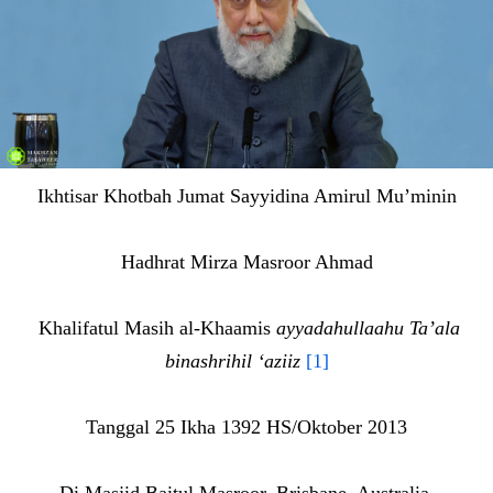
Ikhtisar Khotbah Jumat Sayyidina Amirul Mu’minin
Hadhrat Mirza Masroor Ahmad
Khalifatul Masih al-Khaamis
ayyadahullaahu Ta’ala
binashrihil ‘aziiz
[1]
Tanggal 25 Ikha 1392 HS/Oktober 2013
Di Masjid Baitul Masroor, Brisbane, Australia.