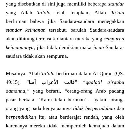
yang disebutkan di sini juga memiliki beberapa
standar
yang Allah
Ta’ala
telah tetapkan. Allah
Ta’ala
berfirman bahwa jika Saudara-saudara menegakkan
standar keimanan
tersebut, barulah Saudara-saudara
akan dihitung termasuk diantara mereka yang
sempurna
keimanannya
, jika tidak demikian maka
iman
Saudara-
saudara tidak akan sempurna.
Misalnya, Allah
Ta’ala
berfirman dalam Al-Quran (QS.
49:15), “قالت الأعراب آمنا”
“qaalatil a’raabu
aamanna,”
yang berarti, “orang-orang Arab padang
pasir berkata, ‘Kami telah beriman’ – yakni, orang-
orang yang pada kenyataannya
tidak berperadaban
dan
berpendidikan
itu, atau berderajat rendah, yang oleh
karenanya mereka tidak memperoleh kemajuan dalam