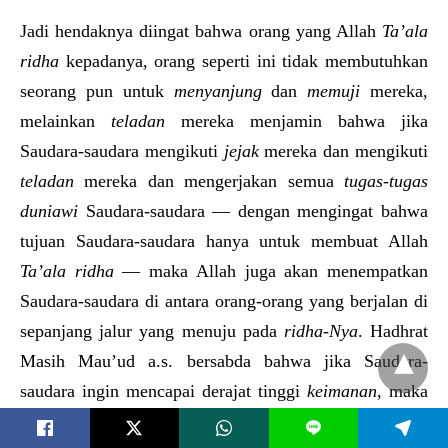
Jadi hendaknya diingat bahwa orang yang Allah
Ta’ala
ridha
kepadanya, orang seperti ini tidak membutuhkan
seorang pun untuk
menyanjung
dan
memuji
mereka,
melainkan
teladan
mereka menjamin bahwa jika
Saudara-saudara mengikuti
jejak
mereka dan mengikuti
teladan
mereka dan mengerjakan semua
tugas-tugas
duniawi
Saudara-saudara — dengan mengingat bahwa
tujuan Saudara-saudara hanya untuk membuat Allah
Ta’ala
ridha
— maka Allah juga akan menempatkan
Saudara-saudara di antara orang-orang yang berjalan di
sepanjang jalur yang menuju pada
ridha-Nya
. Hadhrat
Masih Mau’ud a.s. bersabda bahwa jika Saudara-
saudara ingin mencapai derajat tinggi
keimanan
, maka
Saudara-saudara juga harus berusaha mencapai
L