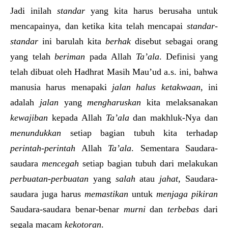
Jadi inilah
standar
yang kita harus berusaha untuk
mencapainya, dan ketika kita telah mencapai
standar-
standar
ini barulah kita
berhak
disebut sebagai orang
yang telah
beriman
pada Allah
Ta’ala
. Definisi yang
telah dibuat oleh Hadhrat Masih Mau’ud a.s. ini, bahwa
manusia harus menapaki
jalan halus ketakwaan
, ini
adalah
jalan
yang
mengharuskan
kita melaksanakan
kewajiban
kepada Allah
Ta’ala
dan makhluk-Nya dan
menundukkan
setiap bagian tubuh kita terhadap
perintah-perintah
Allah
Ta’ala
. Sementara Saudara-
saudara
mencegah
setiap bagian tubuh dari melakukan
perbuatan-perbuatan
yang
salah
atau
jahat,
Saudara-
saudara juga harus
memastikan
untuk
menjaga pikiran
Saudara-saudara benar-benar
murni
dan
terbebas
dari
segala macam
kekotoran
.