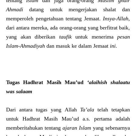
tentang
Islam
dan juga orang-orang
Muslim ghair
Ahmadi
datang untuk mengerjakan shalat dan
memperoleh pengetahuan tentang Jemaat.
Insya-Allah
,
dari antara mereka, ada orang-orang yang berfitrat baik,
yang akan diberikan
taufik
untuk menerima
pesan
Islam-Ahmadiyah
dan masuk ke dalam Jemaat
ini
.
Tugas Hadhrat Masih Mau’ud
‘alaihish shalaatu
was salaam
Dari antara tugas yang Allah
Ta’ala
telah tetapkan
untuk Hadhrat Masih Mau’ud a.s. pertama adalah
memberitahukan tentang
ajaran Islam
yang sebenarnya