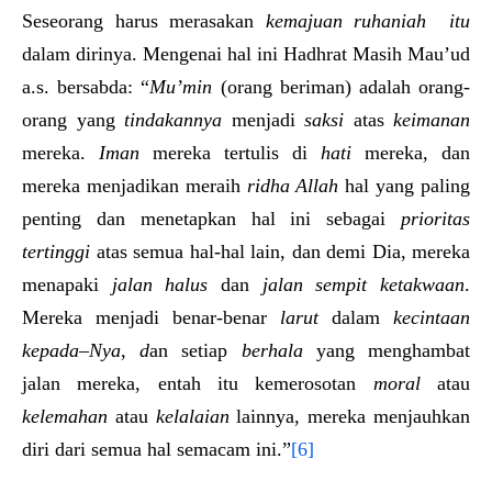
Seseorang harus merasakan
kemajuan r
u
hani
ah
itu
dalam dirinya. Mengenai hal ini Hadhrat Masih Mau’ud
a.s. bersabda: “
Mu’min
(orang beriman) adalah orang-
orang yang
tindakannya
menjadi
saksi
atas
keimanan
mereka.
Iman
mereka tertulis di
hati
mereka, dan
mereka menjadikan meraih
ridha Allah
hal yang paling
penting dan menetapkan hal ini sebagai
prioritas
tertinggi
atas semua hal-hal lain, dan demi Dia, mereka
menapaki
jalan halus
dan
jalan
sempit ketakwaan
.
Mereka menjadi benar-benar
larut
dalam
kecintaan
kepada
–
Nya, d
an setiap
berhala
yang menghambat
jalan mereka, entah itu kemerosotan
moral
atau
kelemahan
atau
kelalaian
lainnya, mereka menjauhkan
diri dari semua hal semacam ini.”
[6]