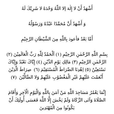
أَشْهَدُ أَنْ لا إِلٰهَ إلا اللّٰهُ وَحْدَهُ لا شَرِيْكَ لَهُ
وَ أَشْهَدُ أَنَّ مُحَمَّدًا عَبْدُهُ وَرَسُوْلُهُ
أَمَّا بَعْدُ فأعوذ بِاللّٰهِ مِنَ الشَّيْطَانِ الرَّجِيْمِ
بِسْمِ اللّٰهِ الرَّحْمٰنِ الرَّحِيْمِ (١) اَلْحَمْدُ لِلّٰهِ رَبِّ الْعَالَمِيْنَ (٢)
الرَّحْمٰنِ الرَّحِيْمِ (٣) مَالِكِ يَوْمِ الدِّيْنِ (٤) إِيَّاكَ نَعْبُدُ وَإِيَّاكَ
نَسْتَعِيْنُ (٥) اِهْدِنَا الصِّرَاطَ الْمُسْتَقِيْمَ (٦) صِرَاطَ الَّذِيْنَ
أَنْعَمْتَ عَلَيْهِمْ غَيْرِ الْمَغْضُوْبِ عَلَيْهِمْ وَلا الضَّالِّيْنَ (٧)
إِنَّمَا يَعْمُرُ مَسَاجِدَ اللَّهِ مَنْ آمَنَ بِاللَّهِ وَالْيَوْمِ الْآخِرِ وَأَقَامَ
الصَّلَاةَ وَآتَى الزَّكَاةَ وَلَمْ يَخْشَ إِلَّا اللَّهَ فَعَسَى أُولَئِكَ أَنْ
يَكُونُوا مِنَ الْمُهْتَدِينَ