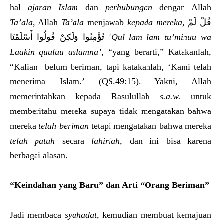
hal
ajaran
I
slam
dan
perhubungan
dengan Allah
Ta’ala
, Allah
Ta’ala
menjawab
kepada mereka
, قُلْ لَمْ
تُؤْمِنُوا وَلَكِنْ قُولُوا أَسْلَمْنَا ‘
Qul lam lam tu’minuu wa
Laakin quuluu aslamna
’
, “yang berarti,” Katakanlah,
“Kalian belum beriman, tapi katakanlah, ‘Kami telah
menerima Islam.’ (QS.49:15). Yakni, Allah
memerintahkan kepada Rasulullah
s.a.w.
untuk
memberitahu mereka supaya tidak mengatakan bahwa
mereka
telah beriman
tetapi mengatakan bahwa mereka
telah patuh
secara
lahiriah
, dan ini bisa karena
berbagai alasan.
“Keindahan yang Baru” dan Arti “Orang Beriman”
Jadi membaca
syahadat
, kemudian membuat kemajuan