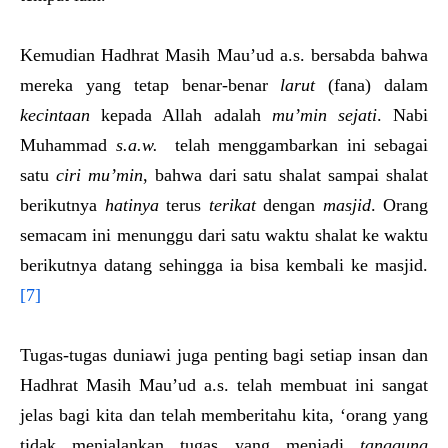
Kemudian Hadhrat Masih Mau’ud a.s. bersabda bahwa
mereka yang tetap benar-benar
larut
(fana) dalam
kecintaan
kepada Allah adalah
mu’min sejati
. Nabi
Muhammad
s.a.w.
telah menggambarkan ini sebagai
satu
ciri mu’min
, bahwa dari satu shalat sampai shalat
berikutnya
hatinya
terus
terikat
dengan
masjid
. Orang
semacam ini menunggu dari satu waktu shalat ke waktu
berikutnya datang sehingga ia bisa kembali ke masjid.
[7]
Tugas-tugas duniawi juga penting bagi setiap insan dan
Hadhrat Masih Mau’ud a.s. telah membuat ini sangat
jelas bagi kita dan telah memberitahu kita, ‘orang yang
tidak menjalankan tugas yang menjadi
tanggung