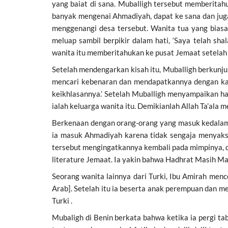
yang baiat di sana. Muballigh tersebut memberitahu
banyak mengenai Ahmadiyah, dapat ke sana dan jug
menggenangi desa tersebut. Wanita tua yang biasa 
meluap sambil berpikir dalam hati, ‘Saya telah sh
wanita itu memberitahukan ke pusat Jemaat setelah 
Setelah mendengarkan kisah itu, Muballigh berkunju
mencari kebenaran dan mendapatkannya dengan karun
keikhlasannya.’ Setelah Muballigh menyampaikan hal
ialah keluarga wanita itu. Demikianlah Allah Ta’ala 
Berkenaan dengan orang-orang yang masuk kedalam 
ia masuk Ahmadiyah karena tidak sengaja menyaks
tersebut mengingatkannya kembali pada mimpinya, di
literature Jemaat. Ia yakin bahwa Hadhrat Masih Ma
Seorang wanita lainnya dari Turki, Ibu Amirah me
Arab]. Setelah itu ia beserta anak perempuan dan m
Turki .
Mubaligh di Benin berkata bahwa ketika ia pergi ta