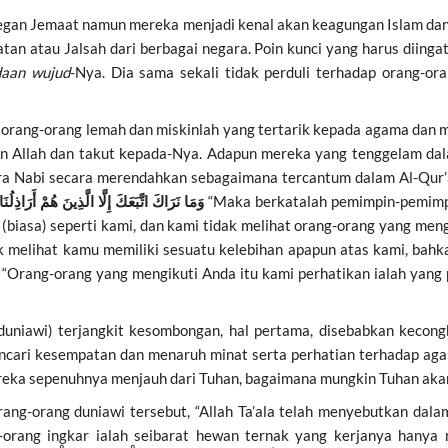
egan Jemaat namun mereka menjadi kenal akan keagungan Islam dan 
an atau Jalsah dari berbagai negara. Poin kunci yang harus diingat 
daan
wujud
-Nya. Dia sama sekali tidak perduli terhadap orang-or
 orang-orang lemah dan miskinlah yang tertarik kepada agama da
ngan Allah dan takut kepada-Nya. Adapun mereka yang tenggelam 
ara Nabi secara merendahkan sebagaimana tercantum dalam Al-Qur’
وَمَا نَرَاكَ اتَّبَعَكَ إِلَّا الَّذِينَ هُمْ أَرَاذِل
“Maka berkatalah pemimpin-pemimpi
(biasa) seperti kami, dan kami tidak melihat orang-orang yang meng
ak melihat kamu memiliki sesuatu kelebihan apapun atas kami, ba
 “Orang-orang yang mengikuti Anda itu kami perhatikan ialah yang
(duniawi) terjangkit kesombongan, hal pertama, disebabkan kecon
encari kesempatan dan menaruh minat serta perhatian terhadap ag
ereka sepenuhnya menjauh dari Tuhan, bagaimana mungkin Tuhan ak
-orang duniawi tersebut, “Allah Ta’ala telah menyebutkan dalam
-orang ingkar ialah seibarat hewan ternak yang kerjanya hany