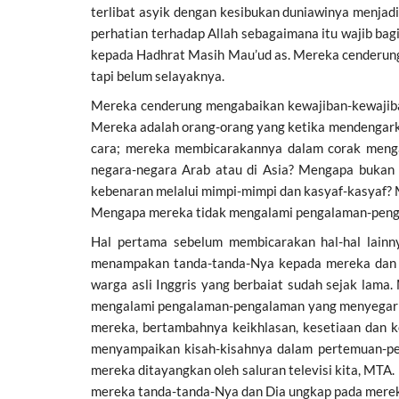
terlibat asyik dengan kesibukan duniawinya menjadi 
perhatian terhadap Allah sebagaimana itu wajib bag
kepada Hadhrat Masih Mau’ud as. Mereka cenderung 
tapi belum selayaknya.
Mereka cenderung mengabaikan kewajiban-kewajiba
Mereka adalah orang-orang yang ketika mendengarka
cara; mereka membicarakannya dalam corak mengaj
negara-negara Arab atau di Asia? Mengapa bukan 
kebenaran melalui mimpi-mimpi dan kasyaf-kasyaf?
Mengapa mereka tidak mengalami pengalaman-peng
Hal pertama sebelum membicarakan hal-hal lainny
menampakan tanda-tanda-Nya kepada mereka dan m
warga asli Inggris yang berbaiat sudah sejak lam
mengalami pengalaman-pengalaman yang menyegarka
mereka, bertambahnya keikhlasan, kesetiaan dan k
menyampaikan kisah-kisahnya dalam pertemuan-per
mereka ditayangkan oleh saluran televisi kita, MTA
mereka tanda-tanda-Nya dan Dia ungkap pada mere