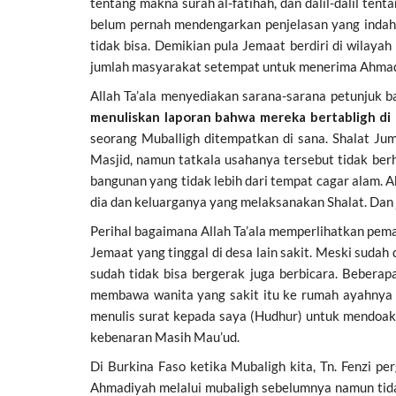
tentang makna surah al-fatihah, dan dalil-dalil te
belum pernah mendengarkan penjelasan yang indah
tidak bisa. Demikian pula Jemaat berdiri di wilay
jumlah masyarakat setempat untuk menerima Ahmadi
Allah Ta’ala menyediakan sarana-sarana petunjuk 
menuliskan laporan bahwa mereka bertabligh di 
seorang Muballigh ditempatkan di sana. Shalat Ju
Masjid, namun tatkala usahanya tersebut tidak ber
bangunan yang tidak lebih dari tempat cagar alam. 
dia dan keluarganya yang melaksanakan Shalat. Dan 
Perihal bagaimana Allah Ta’ala memperlihatkan pema
Jemaat yang tinggal di desa lain sakit. Meski suda
sudah tidak bisa bergerak juga berbicara. Bebera
membawa wanita yang sakit itu ke rumah ayahnya (
menulis surat kepada saya (Hudhur) untuk mendoakan 
kebenaran Masih Mau’ud.
Di Burkina Faso ketika Mubaligh kita, Tn. Fenzi p
Ahmadiyah melalui mubaligh sebelumnya namun tid