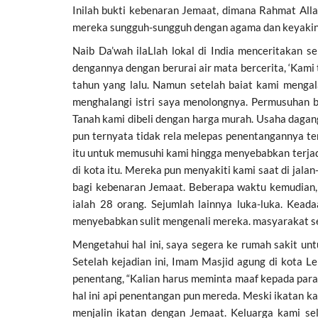
Inilah bukti kebenaran Jemaat, dimana Rahmat Alla
mereka sungguh-sungguh dengan agama dan keyaki
Naib Da’wah ilaLlah lokal di India menceritakan s
dengannya dengan berurai air mata bercerita, ‘Kami 
tahun yang lalu. Namun setelah baiat kami menga
menghalangi istri saya menolongnya. Permusuhan b
Tanah kami dibeli dengan harga murah. Usaha dagang
pun ternyata tidak rela melepas penentangannya te
itu untuk memusuhi kami hingga menyebabkan terjad
di kota itu. Mereka pun menyakiti kami saat di jal
bagi kebenaran Jemaat. Beberapa waktu kemudian,
ialah 28 orang. Sejumlah lainnya luka-luka. Kea
menyebabkan sulit mengenali mereka. masyarakat se
Mengetahui hal ini, saya segera ke rumah sakit u
Setelah kejadian ini, Imam Masjid agung di kota L
penentang, “Kalian harus meminta maaf kepada para
hal ini api penentangan pun mereda. Meski ikatan k
menjalin ikatan dengan Jemaat. Keluarga kami s