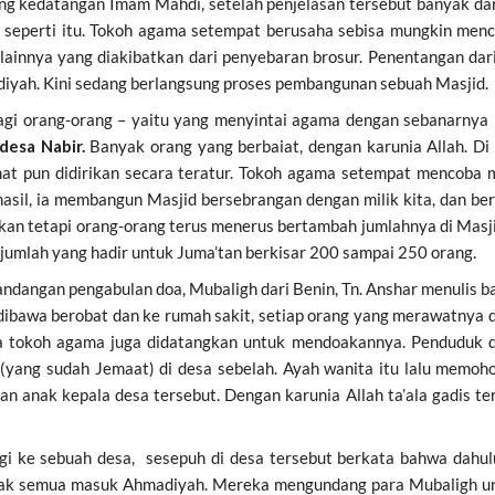
ntang kedatangan Imam Mahdi, setelah penjelasan tersebut banyak d
 seperti itu. Tokoh agama setempat berusaha sebisa mungkin me
ah lainnya yang diakibatkan dari penyebaran brosur. Penentangan 
yah. Kini sedang berlangsung proses pembangunan sebuah Masjid.
bagi orang-orang – yaitu yang menyintai agama dengan sebanarnya 
desa Nabir.
Banyak orang yang berbaiat, dengan karunia Allah. Di 
mat pun didirikan secara teratur. Tokoh agama setempat mencoba 
hasil, ia membangun Masjid bersebrangan dengan milik kita, dan 
Akan tetapi orang-orang terus menerus bertambah jumlahnya di Masj
jumlah yang hadir untuk Juma’tan berkisar 200 sampai 250 orang.
ndangan pengabulan doa, Mubaligh dari Benin, Tn. Anshar menulis bah
h dibawa berobat dan ke rumah sakit, setiap orang yang merawatnya 
pa tokoh agama juga didatangkan untuk mendoakannya. Penduduk d
yang sudah Jemaat) di desa sebelah. Ayah wanita itu lalu memoh
anak kepala desa tersebut. Dengan karunia Allah ta’ala gadis terse
ergi ke sebuah desa, sesepuh di desa tersebut berkata bahwa dahu
ak semua masuk Ahmadiyah. Mereka mengundang para Mubaligh untuk