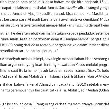
kan kepada para penduduk desa bahwa masjid kita berjarak 15 kilo
a dapat melaksanakan shalat Jumat.
Satu ketika
aliran sungai yang
shalat Jumat di Masjid kesulitan untuk bisa sampai ke Masjid. Ia
alat bersama para Ahmadi karena dari awal niatnya demikian.’ Mu
air surut. Peristiwa tersebut memperlihatkan
tingginya
derajat keim
ng lagi ke desa tersebut dan mengatakan kepada penduduk setempat
ia Allah. Ia telah berkorban demi itu sampai-sampai pergi tiap Ju
 itu, 30 orang dari
desa tersebut
bergabung ke dalam Jemaat dikare
menyediakan sarana-sarana petunjuk.”
Ahmadiyah melalui mimpi, saya ingin menceritakan kisah seorang w
ikan arguments yang kuat tentang kewafatan Yesus melalui progr
mana saat itu ia hampir jatuh ke dalam sebuah sumur,
tiba-tiba
beb
u’ud adalah Imam Mahdi dalam Islam. Ia pun Istikharah dan
akhirnya
nceritakan bahwa ia kenal Ahmadiyah pada tahun 2010 setelah men
enantu perempuannya berbaiat tatkala Tn. Abdul Qadir Audah (Odeh
bligh ke sebuah desa. Orang-orang di desa itu memintanya untuk data