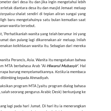
meter dari desa itu dan jika ingin mengetahui lebih
 terletak diantara desa itu dan masjid Jemaat meluap
terpaksa
shalat sendiri di tepian aliran sungai yang
baligh baru mengetahuinya satu bulan kemudian saat
anan wanita tersebut.
, ‘Perhatikanlah wanita yang telah berumur ini yang
mat dan pulang lagi dikarenakan air meluap. Inilah
nakan keikhlasan wanita itu. Sebagian dari mereka
anita Perancis, Asia. Wanita itu mengatakan bahwa
am MTA berbahasa Arab “Al-
Hiwarul Mubasyir
”. Hal
erapa burung menyelamatkannya.
Ketika
ia membaca
dibimbing kepada Ahmadiyah.
yaksikan program MTA [yaitu program dialog bahasa
, salah seorang pengurus Arabic Desk) berkunjung ke
ng lagi pada hari Jumat. Di hari itu ia menerangkan