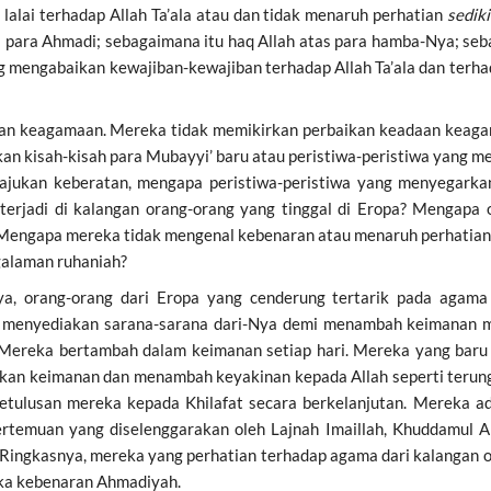
lalai
terhadap Allah Ta’ala atau dan tidak menaruh perhatian
sedik
i para Ahmadi; sebagaimana itu haq Allah atas para hamba-Nya; se
mengabaikan kewajiban-kewajiban terhadap Allah Ta’ala dan terha
n keagamaan. Mereka tidak memikirkan perbaikan keadaan keaga
n kisah-kisah para Mubayyi’ baru atau peristiwa-peristiwa yang m
ukan keberatan, mengapa peristiwa-peristiwa yang menyegarkan 
terjadi di kalangan orang-orang yang tinggal di Eropa? Mengapa 
 Mengapa mereka tidak mengenal kebenaran atau menaruh perhatia
alaman ruhaniah?
a, orang-orang dari Eropa yang cenderung tertarik pada agama 
enyediakan sarana-sarana dari-Nya demi menambah keimanan mer
a. Mereka bertambah dalam keimanan setiap hari. Mereka yang baru
n keimanan dan menambah keyakinan kepada Allah seperti terung
etulusan mereka kepada Khilafat secara berkelanjutan. Mereka ad
temuan yang diselenggarakan oleh Lajnah Imaillah, Khuddamul A
. Ringkasnya, mereka yang perhatian terhadap agama dari kalangan o
ka kebenaran Ahmadiyah.