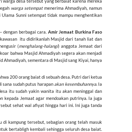
ari warga desa tersebut yang berbaiat karena mereka
ncegah
warga setempat
menerima Ahmadiyah, namun
dari Ulama Sunni setempat tidak mampu menghentikan
– dengan berbagai cara.
Amir Jemaat Burkina Faso
kawasan itu didirikanlah Masjid dari tanah liat dan
mengusir (
menghalang-halangi
) anggota Jemaat dari
berkoar bahwa Masjid Ahmadiyah segera akan menjadi
id Ahmadiyah, sementara di Masjid sang Kiyai, hanya
wa 200 orang baiat di sebuah desa. Putri dari ketua
di sana sudah putus harapan
akan kesembuhannya
. Ia
esa itu sudah yakin wanita itu akan meninggal dan
on kepada Jemaat agar mendoakan putrinya. Ia juga
but sehat wal afiyat hingga hari ini. Ini juga tanda
lu di kampung tersebut, sebagian orang telah masuk
 bertabligh kembali sehingga seluruh desa baiat.