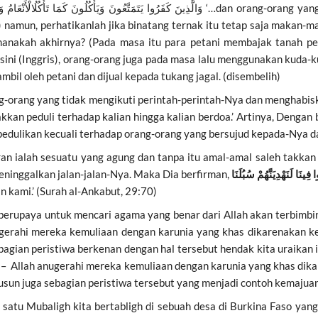
وَالَّذِينَ كَفَرُوا يَتَمَتَّعُونَ وَيَأْكُلُونَ كَمَا تَأْكُلُالْأَنْعَامُ وَالنَّارُ مَثْوًى لَّهُمْ
‘…dan orang-orang ya
amun, perhatikanlah jika binatang ternak itu tetap saja makan-m
manakah akhirnya? (Pada masa itu para petani membajak tanah per
ini (Inggris), orang-orang juga pada masa lalu menggunakan kuda-
bil oleh petani dan dijual kepada tukang jagal. (disembelih)
ng-orang yang tidak mengikuti perintah-perintah-Nya dan menghabis
akkan peduli terhadap kalian hingga kalian berdoa.’ Artinya, Dengan
pedulikan kecuali terhadap orang-orang yang bersujud kepada-Nya 
n ialah sesuatu yang agung dan tanpa itu amal-amal saleh takkan 
eninggalkan jalan-jalan-Nya. Maka Dia berfirman,
 kami.’ (Surah al-Ankabut, 29:70)
berupaya untuk mencari agama yang benar dari Allah akan terbimb
ugerahi mereka kemuliaan dengan karunia yang khas dikarenakan ke
agian peristiwa berkenan dengan hal tersebut hendak kita uraikan 
n – Allah anugerahi mereka kemuliaan dengan karunia yang khas dika
a susun juga sebagian peristiwa tersebut yang menjadi contoh kemaju
h satu Mubaligh kita bertabligh di sebuah desa di Burkina Faso ya