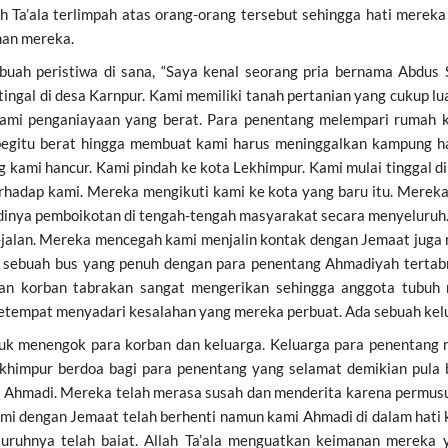
h Ta’ala terlimpah atas orang-orang tersebut sehingga hati mereka
nan mereka.
ebuah peristiwa di sana, “Saya kenal seorang pria bernama Abdus
tingal di desa Karnpur. Kami memiliki tanah pertanian yang cukup l
lami penganiayaan yang berat. Para penentang melempari rumah k
egitu berat hingga membuat kami harus meninggalkan kampung hala
 kami hancur. Kami pindah ke kota Lekhimpur. Kami mulai tinggal di
rhadap kami. Mereka mengikuti kami ke kota yang baru itu. Merek
inya pemboikotan di tengah-tengah masyarakat secara menyeluruh.
an-jalan. Mereka mencegah kami menjalin kontak dengan Jemaat jug
 sebuah bus yang penuh dengan para penentang Ahmadiyah tertabr
daan korban tabrakan sangat mengerikan sehingga anggota tubuh
tempat menyadari kesalahan yang mereka perbuat. Ada sebuah kelu
ntuk menengok para korban dan keluarga. Keluarga para penentang
ekhimpur berdoa bagi para penentang yang selamat demikian pula 
 Ahmadi. Mereka telah merasa susah dan menderita karena permusuh
ami dengan Jemaat telah berhenti namun kami Ahmadi di dalam hati 
eluruhnya telah baiat. Allah Ta’ala menguatkan keimanan merek