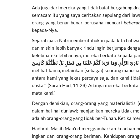
Ada juga dari mereka yang tidak baiat bergabung dn
semacam itu yang saya ceritakan sepulang dari lawat
orang yang benar-benar berusaha mencari
kebera
kepada-Nya.
Sejarah para Nabi memberitahukan pada kita bahwa
dan miskin lebih banyak rindu ingin berjumpa de
kelebihan-kelebihannya, mereka berkata kepada p
ُنَا بَادِيَ الرَّأْيِ وَمَا نَرَىٰ لَكُمْ عَلَيْنَا مِن فَضْلٍ بَلْ نَظُنُّكُمْ كَاذِبِينَ
melihat kamu, melainkan (sebagai) seorang manusia 
antara kami yang lekas percaya saja, dan kami tid
dusta.’”
(Surah Hud, 11:28) Artinya mereka berkata,
mata kami.”
Dengan demikian, orang-orang yang materialistis 
dalam hal-hal duniawi; menjadikan mereka tidak m
adalah orang-orang yang tidak ber-Tuhan. Ketika m
Hadhrat Masih Mau’ud menggambarkan keadaan orang
ingkar dan orang-orang beriman. Kehidupan orang