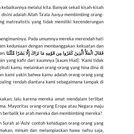
kebaikannya melalui kita. Banyak sekali kisah-kisah
disini adalah Allah Ta’ala
hanya
membimbing orang-
ang matrealistis yang tidak memiliki kecenderungan
n mengimaninya. Pada umumnya mereka merendah hati
dalam keduniaan dengan membanggakan kekuatan dan
an,
فَقَالَ الْمَلَأُ الَّذِينَ كَفَرُوا مِن قَوْمِهِ مَا نَرَاكَ إِلَّا بَشَرًا مِّثْلَنَا
n yang kafir dari kaumnya [kaum Hud]: ‘Kami tidak
ikuti kamu, melainkan orang-orang yang hina dina di
hkan kami yakin bahwa kamu adalah orang-orang yang
 paling rendah diantara kami sebagaimana tampak di
gkakan; lalu karena mereka amat mendalam terlibat
ama. Mayoritas orang-orang Eropa atau Negara maju
an berbalik ke arah mereka dan membimbing mereka?
 Surah al-‘Ashr contoh kehidupan orang-orang yang
a makan, minum dan melampiaskan hawa nafsu saja,