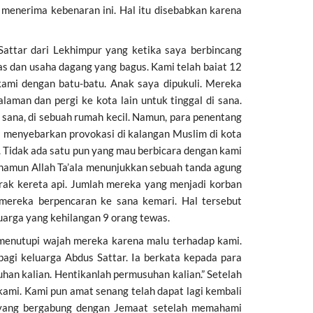
 menerima kebenaran ini. Hal itu disebabkan karena
 Sattar dari Lekhimpur yang ketika saya berbincang
uas dan usaha dagang yang bagus. Kami telah baiat 12
ami dengan batu-batu. Anak saya dipukuli. Mereka
man dan pergi ke kota lain untuk tinggal di sana.
 sana, di sebuah rumah kecil. Namun, para penentang
a menyebarkan provokasi di kalangan Muslim di kota
 Tidak ada satu pun yang mau berbicara dengan kami
a namun Allah Ta’ala menunjukkan sebuah tanda agung
ak kereta api. Jumlah mereka yang menjadi korban
 mereka berpencaran ke sana kemari. Hal tersebut
arga yang kehilangan 9 orang tewas.
 menutupi wajah mereka karena malu terhadap kami.
bagi keluarga Abdus Sattar. Ia berkata kepada para
an kalian. Hentikanlah permusuhan kalian.” Setelah
kami. Kami pun amat senang telah dapat lagi kembali
a yang bergabung dengan Jemaat setelah memahami