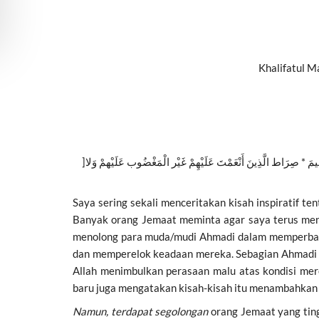
]
مَ * صِرَاط الَّذِينَ أَنْعَمْتَ عَلَيْهِمْ غَيْر الْمَغْضُوب عَلَيْهمْ وَلا
Saya sering sekali menceritakan kisah inspiratif 
Banyak orang Jemaat meminta agar saya terus menc
menolong para muda/mudi Ahmadi dalam memperbaiki
dan memperelok keadaan mereka. Sebagian Ahmadi 
Allah menimbulkan perasaan malu atas kondisi me
baru juga mengatakan kisah-kisah itu menambahkan
Namun, terdapat segolongan
orang Jemaat yang ting