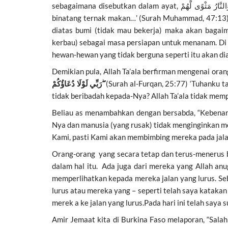
sebagaimana disebutkan dalam ayat,
binatang ternak makan…’ (Surah Muhammad, 47:13) n
diatas bumi (tidak mau bekerja) maka akan bagai
kerbau) sebagai masa persiapan untuk menanam. Di s
hewan-hewan yang tidak berguna seperti itu akan diam
Demikian pula, Allah Ta’ala berfirman mengenai ora
رَبِّي لَوْلَا دُعَاؤُكُمْ ۖ
(Surah al-Furqan, 25:77) ‘Tuhanku t
tidak beribadah kepada-Nya? Allah Ta’ala tidak mem
Beliau as menambahkan dengan bersabda, “Kebenara
Nya dan manusia (yang rusak) tidak menginginkan m
Kami, pasti Kami akan membimbing mereka pada jalan
Orang-orang yang secara tetap dan terus-menerus 
dalam hal itu. Ada juga dari mereka yang Allah an
memperlihatkan kepada mereka jalan yang lurus. Seb
lurus atau mereka yang – seperti telah saya kataka
merek a ke jalan yang lurus.Pada hari ini telah say
Amir Jemaat kita di Burkina Faso melaporan, “Sala