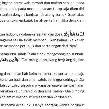
ng ingkar bermewah-mewah dan makan sebagaimana
akanan lalu pada masa menanam tetap saja diam diri
tanian dengan bantuan binatang ternak (sapi atau
kuda untuk membajak tanah pertanian) Jika demikian,
kan hidupnya dalam kefasikan dan dosa,
قُلْ مَا يَعْبَأُ بِكُمْ
 bagaimana Dia tidak mempedulikan kalian jika kalian
dan memohon petunjuk dan pertolongan dari-Nya.”
sempurna. Allah Ta’ala tidak mengosongkan sunnah-
وَالَّذِينَ جَاهَدُوا فِينَا لَنَهْدِيَنَّهُمْ سُبُلَنَا ۚ
‘Dan orang-orang yang berjuang di jalan
ing dan menambah keimanan mereka serta lebih maju
luhuran budi dan amal saleh, sehingga sehingga Dia
ilah contoh orang-orang yang berupaya mencari jalan
renakan keluhuran budi dan amal saleh – Dia bimbing
an dalam keimanan, keikhlasan dan keruhanian.
ng bernama desa Laki. Hanya seorang wanita berumur