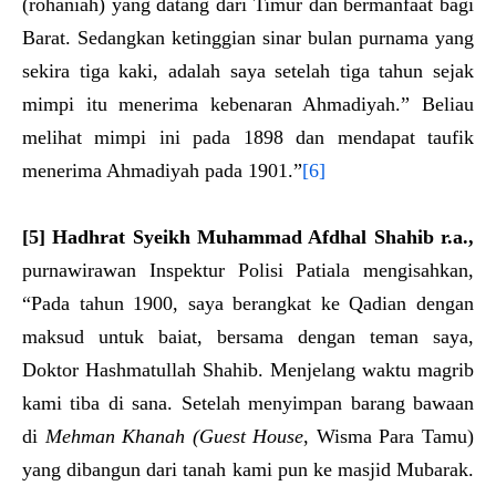
(rohaniah) yang datang dari Timur dan bermanfaat bagi
Barat. Sedangkan ketinggian sinar bulan purnama yang
sekira tiga kaki, adalah saya setelah tiga tahun sejak
mimpi itu menerima kebenaran Ahmadiyah.” Beliau
melihat mimpi ini pada 1898 dan mendapat taufik
menerima Ahmadiyah pada 1901.”
[6]
[5]
Hadhrat Syeikh Muhammad Af
dh
al Shahib
r.a.
,
purnawirawan Inspektur Polisi Patiala mengisahkan,
“Pada tahun 1900, saya berangkat ke Qadian dengan
maksud untuk baiat, bersama dengan teman saya,
Doktor Hashmatullah Shahib. Menjelang waktu magrib
kami tiba di sana. Setelah menyimpan barang bawaan
di
Mehman Khanah (Guest House
, Wisma Para Tamu)
yang dibangun dari tanah kami pun ke masjid Mubarak.