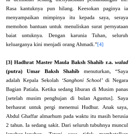
Rasa kantuknya pun hilang. Keesokan paginya ia
menyampaikan mimpinya itu kepada saya, seraya
memohon bantuan untuk menuliskan surat pernyataan
baiat untuknya. Dengan karunia Tuhan, seluruh
keluarganya kini menjadi orang Ahmadi.”
[4]
[3] Hadhrat
Master Maula Baksh Shahib
r.a.
walad
(putra)
Umar Baksh
Sh
ahib
menuturkan, “Saya
adalah Kepala Sekolah
‘Sa
ng
honi School’
di Negara
Bagian Patiala. Ketika sedang liburan di Musim panas
[setelah musim penghujan di bulan Agustus]. Saya
berhasrat untuk pergi menemui Hudhur. Anak saya,
Abdul Ghaffar almarhum pada waktu itu masih berusia
2 tahun. Ia sedang sakit. Dari seluruh tubuhnya muncul