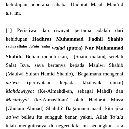
kehidupan beberapa sahabat Hadhrat Masih Mau’ud
a.s. ini.
[1] Peristiwa dan riwayat pertama adalah dari
kehidupan
Hadhrat Muhammad Fa
dh
il Shahib
radhiyallahu
Ta’ala
‘anhu
walad
(putra)
Nur Muhammad
Shahib.
Beliau menuturkan, “[Suatu malam[ setelah
Salat Isya, saya bertanya kepada Maulwi Shahib
(Maulwi Sultan Hamid Shahib), ‘Bagaimana mengenai
da’wa
(pernyataan kepada khalayak ramai)
Mahdawiyyat
(Ke-Almahdi-an, sebagai Mahdi) dan
Masihiyyat
(ke-Almasih-an) oleh Hadhrat Mirza
[Ghulam Ahmad] Shahib? Bagaimana nasib kita jika
da’wa
beliau itu sungguh benar, yakni, Allah
Ta’ala
telah mengutusnya di negeri kita ini sedangkan kita