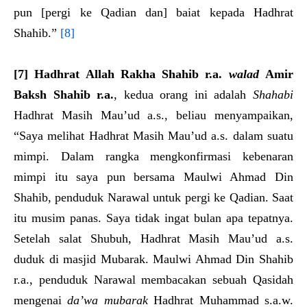
pun [pergi ke Qadian dan] baiat kepada Hadhrat
Shahib.”
[8]
[7]
Hadhrat Allah Rakha Shahib
r.a.
walad
Amir
Baksh
Shahib
r.a.
, kedua orang ini adalah
Shahabi
Hadhrat Masih Mau’ud a.s., beliau menyampaikan,
“Saya melihat Hadhrat Masih Mau’ud a.s. dalam suatu
mimpi. Dalam rangka mengkonfirmasi kebenaran
mimpi itu saya pun bersama Maulwi Ahmad Din
Shahib, penduduk Narawal untuk pergi ke Qadian. Saat
itu musim panas. Saya tidak ingat bulan apa tepatnya.
Setelah salat Shubuh, Hadhrat Masih Mau’ud a.s.
duduk di masjid Mubarak. Maulwi Ahmad Din Shahib
r.a., penduduk Narawal membacakan sebuah Qasidah
mengenai
da’wa mubarak
Hadhrat Muhammad s.a.w.