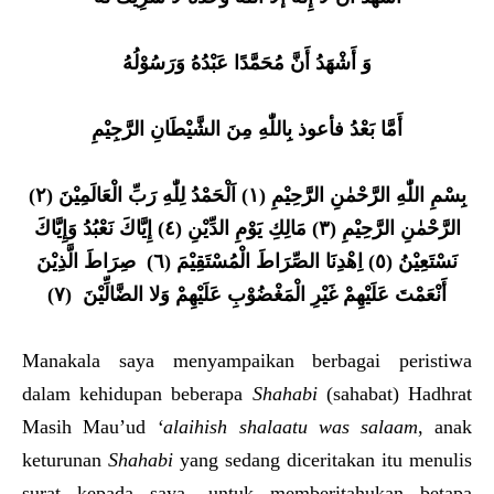
وَ أَشْهَدُ أَنَّ مُحَمَّدًا عَبْدُهُ وَرَسُوْلُهُ
أَمَّا بَعْدُ فأعوذ بِاللّٰهِ مِنَ الشَّيْطَانِ الرَّجِيْمِ
بِسْمِ اللّٰهِ الرَّحْمٰنِ الرَّحِيْمِ (١) اَلْحَمْدُ لِلّٰهِ رَبِّ الْعَالَمِيْنَ (٢)
الرَّحْمٰنِ الرَّحِيْمِ (٣) مَالِكِ يَوْمِ الدِّيْنِ (٤) إِيَّاكَ نَعْبُدُ وَإِيَّاكَ
نَسْتَعِيْنُ (٥) اِهْدِنَا الصِّرَاطَ الْمُسْتَقِيْمَ (٦) صِرَاطَ الَّذِيْنَ
أَنْعَمْتَ عَلَيْهِمْ غَيْرِ الْمَغْضُوْبِ عَلَيْهِمْ وَلا الضَّالِّيْنَ (٧)
Manakala saya menyampaikan berbagai peristiwa
dalam kehidupan beberapa
Shahabi
(sahabat) Hadhrat
Masih Mau’ud
‘alaihish shalaatu was salaam
, anak
keturunan
Shahabi
yang sedang diceritakan itu menulis
surat kepada saya, untuk memberitahukan betapa