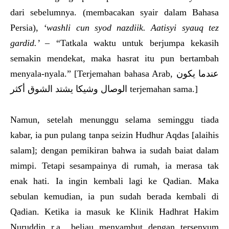
dari sebelumnya. (membacakan syair dalam Bahasa
Persia),
‘washli cun syod nazdiik. Aatisyi syauq tez
gardid.’
– “Tatkala waktu untuk berjumpa kekasih
semakin mendekat, maka hasrat itu pun bertambah
menyala-nyala.” [Terjemahan bahasa Arab, عندما يكون
الوصال وشيكا يشتد الشوق أكثر terjemahan sama.]
Namun, setelah menunggu selama seminggu tiada
kabar, ia pun pulang tanpa seizin Hudhur Aqdas [alaihis
salam]; dengan pemikiran bahwa ia sudah baiat dalam
mimpi. Tetapi sesampainya di rumah, ia merasa tak
enak hati. Ia ingin kembali lagi ke Qadian. Maka
sebulan kemudian, ia pun sudah berada kembali di
Qadian. Ketika ia masuk ke Klinik Hadhrat Hakim
Nuruddin r.a., beliau menyambut dengan tersenyum