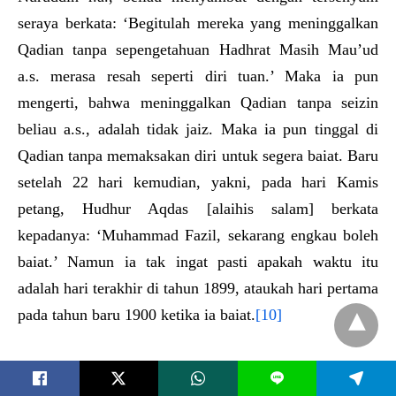
seraya berkata: ‘Begitulah mereka yang meninggalkan
Qadian tanpa sepengetahuan Hadhrat Masih Mau’ud
a.s. merasa resah seperti diri tuan.’ Maka ia pun
mengerti, bahwa meninggalkan Qadian tanpa seizin
beliau a.s., adalah tidak jaiz. Maka ia pun tinggal di
Qadian tanpa memaksakan diri untuk segera baiat. Baru
setelah 22 hari kemudian, yakni, pada hari Kamis
petang, Hudhur Aqdas [alaihis salam] berkata
kepadanya: ‘Muhammad Fazil, sekarang engkau boleh
baiat.’ Namun ia tak ingat pasti apakah waktu itu
adalah hari terakhir di tahun 1899, ataukah hari pertama
pada tahun baru 1900 ketika ia baiat.
[10]
[9] Hadhrat
Mian Ghulam
Ahmad Shahib r.a.
L
Bafanda
menuliskan, “Mulanya saya adalah pengikut