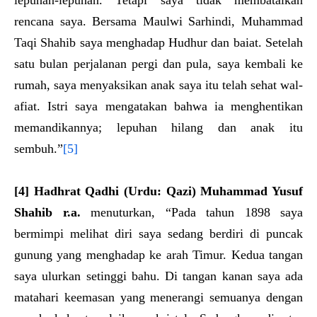
lepuhan-lepuhan. Tetapi saya tidak membatalkan
rencana saya. Bersama Maulwi Sarhindi, Muhammad
Taqi Shahib saya menghadap Hudhur dan baiat. Setelah
satu bulan perjalanan pergi dan pula, saya kembali ke
rumah, saya menyaksikan anak saya itu telah sehat wal-
afiat. Istri saya mengatakan bahwa ia menghentikan
memandikannya; lepuhan hilang dan anak itu
sembuh.”
[5]
[4]
Hadhrat Qa
dh
i
(Urdu: Qazi)
M
u
hammad Yusuf
Shahib
r.a.
menuturkan, “Pada tahun 1898 saya
bermimpi melihat diri saya sedang berdiri di puncak
gunung yang menghadap ke arah Timur. Kedua tangan
saya ulurkan setinggi bahu. Di tangan kanan saya ada
matahari keemasan yang menerangi semuanya dengan