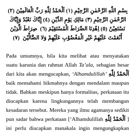
بِسْمِ اللّٰهِ الرَّحْمٰنِ الرَّحِيْمِ (١) اَلْحَمْدُ لِلّٰهِ رَبِّ الْعَالَمِيْنَ (٢)
الرَّحْمٰنِ الرَّحِيْمِ (٣) مَالِكِ يَوْمِ الدِّيْنِ (٤) إِيَّاكَ نَعْبُدُ وَإِيَّاكَ
نَسْتَعِيْنُ (٥) اِهْدِنَا الصِّرَاطَ الْمُسْتَقِيْمَ (٦) صِرَاطَ الَّذِيْنَ
أَنْعَمْتَ عَلَيْهِمْ غَيْرِ الْمَغْضُوْبِ عَلَيْهِمْ وَلا الضَّالِّيْنَ (٧)
Pada umumnya, bila kita melihat atau menyatakan
suatu karunia dan rahmat Allah
Ta’ala
, sebagian besar
dari kita akan mengucapkan,
‘Alhamdulillah’
اَلْحَمْدُ لِلّٰهِ
baik memahami hikmahnya dengan mendalam maupun
tidak. Bahkan meskipun hanya formalitas, perkataan itu
diucapkan karena lingkungannya telah membangun
kesadaran tersebut. Mereka yang ilmu agamanya sedikit
pun sadar bahwa perkataan [‘Alhamdulillah
اَلْحَمْدُ لِلّٰهِ
]
ini perlu diucapkan manakala ingin mengungkapkan