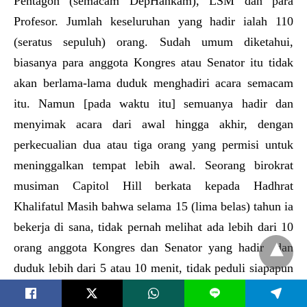
Pentagon (semacam DepHankam), LSM dan para
Profesor. Jumlah keseluruhan yang hadir ialah 110
(seratus sepuluh) orang. Sudah umum diketahui,
biasanya para anggota Kongres atau Senator itu tidak
akan berlama-lama duduk menghadiri acara semacam
itu. Namun [pada waktu itu] semuanya hadir dan
menyimak acara dari awal hingga akhir, dengan
perkecualian dua atau tiga orang yang permisi untuk
meninggalkan tempat lebih awal. Seorang birokrat
musiman Capitol Hill berkata kepada Hadhrat
Khalifatul Masih bahwa selama 15 (lima belas) tahun ia
bekerja di sana, tidak pernah melihat ada lebih dari 10
orang anggota Kongres dan Senator yang hadir dan
duduk lebih dari 5 atau 10 menit, tidak peduli siapapun
yang berpidato. Ia mengatakan sangat mengherankan
L