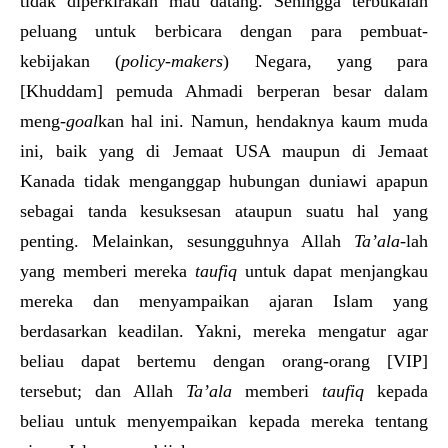
tidak diperkirakan mau datang. Sehingga terbukalah
peluang untuk berbicara dengan para pembuat-
kebijakan (
policy-makers
) Negara, yang para
[Khuddam] pemuda Ahmadi berperan besar dalam
meng-
goal
kan hal ini. Namun, hendaknya kaum muda
ini, baik yang di Jemaat USA maupun di Jemaat
Kanada tidak menganggap hubungan duniawi apapun
sebagai tanda kesuksesan ataupun suatu hal yang
penting. Melainkan, sesungguhnya Allah
Ta’ala
-lah
yang memberi mereka
taufiq
untuk dapat menjangkau
mereka dan menyampaikan ajaran Islam yang
berdasarkan keadilan. Yakni, mereka mengatur agar
beliau dapat bertemu dengan orang-orang [VIP]
tersebut; dan Allah
Ta’ala
memberi
taufiq
kepada
beliau untuk menyempaikan kepada mereka tentang