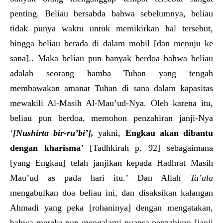
penting. Beliau bersabda bahwa sebelumnya, beliau
tidak punya waktu untuk memikirkan hal tersebut,
hingga beliau berada di dalam mobil [dan menuju ke
sana].. Maka beliau pun banyak berdoa bahwa beliau
adalah seorang hamba Tuhan yang tengah
membawakan amanat Tuhan di sana dalam kapasitas
mewakili Al-Masih Al-Mau’ud-Nya. Oleh karena itu,
beliau pun berdoa, memohon penzahiran janji-Nya
‘
[Nushirta bir-ru’bi’],
yakni,
Engkau akan dibantu
dengan kharisma
’ [Tadhkirah p. 92] sebagaimana
[yang Engkau] telah janjikan kepada Hadhrat Masih
Mau’ud as pada hari itu.’ Dan Allah
Ta’ala
mengabulkan doa beliau ini, dan disaksikan kalangan
Ahmadi yang peka [rohaninya] dengan mengatakan,
bahwa mereka pun mengalami nuansa penzahiran [janji