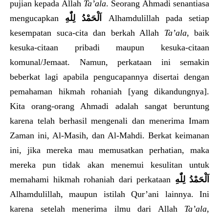
pujian kepada Allah
Ta’ala
. Seorang Ahmadi senantiasa
mengucapkan
اَلْحَمْدُ لِلّٰهِ
Alhamdulillah pada setiap
kesempatan suca-cita dan berkah Allah
Ta’ala
, baik
kesuka-citaan pribadi maupun kesuka-citaan
komunal/Jemaat. Namun, perkataan ini semakin
beberkat lagi apabila pengucapannya disertai dengan
pemahaman hikmah rohaniah [yang dikandungnya].
Kita orang-orang Ahmadi adalah sangat beruntung
karena telah berhasil mengenali dan menerima Imam
Zaman ini, Al-Masih, dan Al-Mahdi. Berkat keimanan
ini, jika mereka mau memusatkan perhatian, maka
mereka pun tidak akan menemui kesulitan untuk
memahami hikmah rohaniah dari perkataan
اَلْحَمْدُ لِلّٰهِ
Alhamdulillah, maupun istilah Qur’ani lainnya. Ini
karena setelah menerima ilmu dari Allah
Ta’ala
,