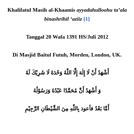
Khalifatul Masih al-Khaamis
ayyadahulloohu ta’ala
binashrihil ‘aziiz
[1]
Tanggal 20 Wafa 1391 HS/Juli 2012
Di Masjid Baitul Futuh, Morden, London, UK.
أَشْهَدُ أَنْ لَا إِلٰهَ إِلَّا اللّٰهُ وَحْدَهُ لَا شَرِيْكَ لَهُ
وَ أَشْهَدُ أَنَّ مُحَمَّدًا عَبْدُهُ وَرَسُوْلُهُ
أَمَّا بَعْدُ فأعوذ بِاللّٰهِ مِنَ الشَّيْطَانِ الرَّجِيْمِ