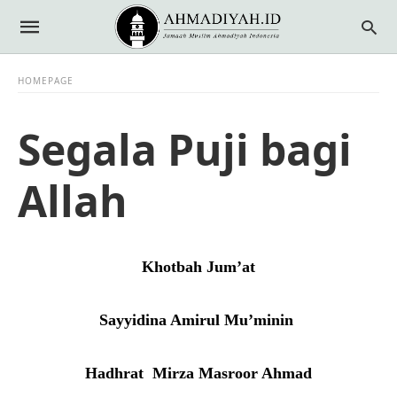
HOMEPAGE
Segala Puji bagi
Allah
Khotbah Jum’at
Sayyidina Amirul Mu’minin
Hadhrat Mirza Masroor Ahmad