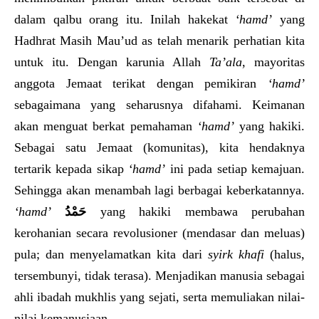
dalam qalbu orang itu. Inilah hakekat
‘hamd’
yang
Hadhrat Masih Mau’ud as telah menarik perhatian kita
untuk itu. Dengan karunia Allah
Ta’ala
, mayoritas
anggota Jemaat terikat dengan pemikiran
‘hamd’
sebagaimana yang seharusnya difahami. Keimanan
akan menguat berkat pemahaman
‘hamd’
yang hakiki.
Sebagai satu Jemaat (komunitas), kita hendaknya
tertarik kepada sikap
‘hamd’
ini pada setiap kemajuan.
Sehingga akan menambah lagi berbagai keberkatannya.
‘hamd’
حَمْدُ
yang hakiki membawa perubahan
kerohanian secara revolusioner (mendasar dan meluas)
pula; dan menyelamatkan kita dari
syirk khafi
(halus,
tersembunyi, tidak terasa). Menjadikan manusia sebagai
ahli ibadah mukhlis yang sejati, serta memuliakan nilai-
nilai kemanusiaan.