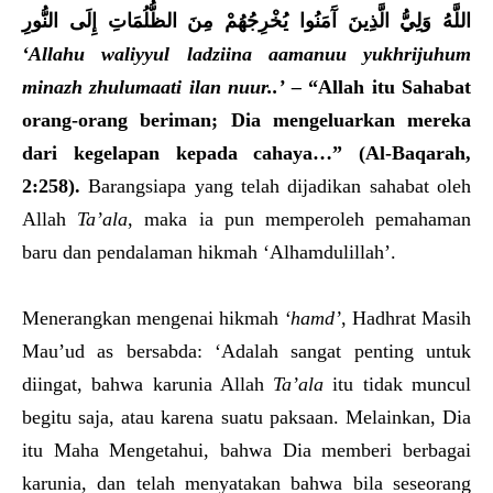
اللَّهُ وَلِيُّ الَّذِينَ آَمَنُوا يُخْرِجُهُمْ مِنَ الظُّلُمَاتِ إِلَى النُّورِ
‘Allahu waliyyul ladziina aamanuu yukhrijuhum
minazh zhulumaati ilan nuur..’ –
“Allah itu Sahabat
orang-orang beriman; Dia mengeluarkan mereka
dari kegelapan kepada cahaya…”
(Al-Baqarah,
2:258).
Barangsiapa yang telah dijadikan sahabat oleh
Allah
Ta’ala
, maka ia pun memperoleh pemahaman
baru dan pendalaman hikmah ‘Alhamdulillah’.
Menerangkan mengenai hikmah
‘hamd’
, Hadhrat Masih
Mau’ud as bersabda: ‘Adalah sangat penting untuk
diingat, bahwa karunia Allah
Ta’ala
itu tidak muncul
begitu saja, atau karena suatu paksaan. Melainkan, Dia
itu Maha Mengetahui, bahwa Dia memberi berbagai
karunia, dan telah menyatakan bahwa bila seseorang