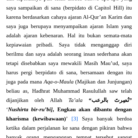
saya sampaikan di sana (berpidato di Capitol Hill) itu
karena berdasarkan cahaya ajaran Al-Qur’an Karim dan
saya juga berupaya menyampaikan ajaran Islam yang
adalah ajaran kebenaran. Hal itu bukan semata-mata
kepiawaian pribadi. Saya tidak menganggap diri
berilmu dan saya adalah seorang insan sederhana akan
tetapi disebabkan saya mewakili Masih Mau’ud, saya
harus pergi berpidato di sana, bersamaan dengan itu
juga pada mana
Aqa-o-Maula
(Majikan dan Junjungan)
beliau as, Hadhrat Muhammad Rasulullah saw telah
dijanjikan oleh Allah
Ta’ala
“نُصِرتَ بالرعب”
‘
Nushirta bir-ru’bi]
, Engkau akan dibantu dengan
kharisma (kewibawaan)
’
[3]
Saya banyak berdoa
ketika dalam perjalanan ke sana dengan pikiran bahwa
banyak orang menganggap tempat tersebut sangat