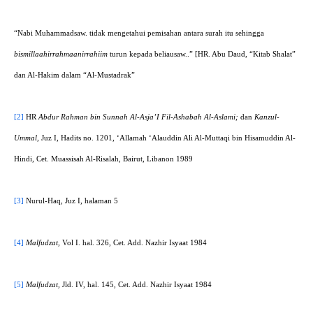
“Nabi Muhammadsaw. tidak mengetahui pemisahan antara surah itu sehingga
bismillaahirrahmaanirrahiim
turun kepada beliausaw..” [HR. Abu Daud, “Kitab Shalat”
dan Al-Hakim dalam “Al-Mustadrak”
[2]
HR
Abdur Rahman bin Sunnah Al-Asja’I Fil-Ashabah Al-Aslami;
dan
Kanzul-
Ummal,
Juz I, Hadits no. 1201, ‘Allamah ‘Alauddin Ali Al-Muttaqi bin Hisamuddin Al-
Hindi, Cet. Muassisah Al-Risalah, Bairut, Libanon 1989
[3]
Nurul-Haq, Juz I, halaman 5
[4]
Malfudzat,
Vol I. hal. 326, Cet. Add. Nazhir Isyaat 1984
[5]
Malfudzat,
Jld. IV, hal. 145, Cet. Add. Nazhir Isyaat 1984