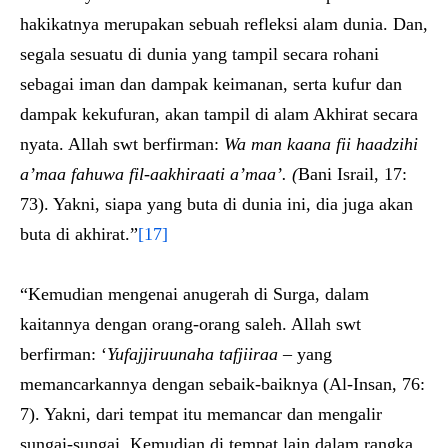
hakikatnya merupakan sebuah refleksi alam dunia. Dan,
segala sesuatu di dunia yang tampil secara rohani
sebagai iman dan dampak keimanan, serta kufur dan
dampak kekufuran, akan tampil di alam Akhirat secara
nyata. Allah swt berfirman:
Wa man kaana fii haadzihi
a’maa fahuwa fil-aakhiraati a’maa’. (
Bani Israil, 17:
73). Yakni, siapa yang buta di dunia ini, dia juga akan
buta di akhirat.”
[17]
“Kemudian mengenai anugerah di Surga, dalam
kaitannya dengan orang-orang saleh. Allah swt
berfirman: ‘
Yufajjiruunaha tafjiiraa –
yang
memancarkannya dengan sebaik-baiknya (Al-Insan, 76:
7). Yakni, dari tempat itu memancar dan mengalir
sungai-sungai. Kemudian di tempat lain dalam rangka