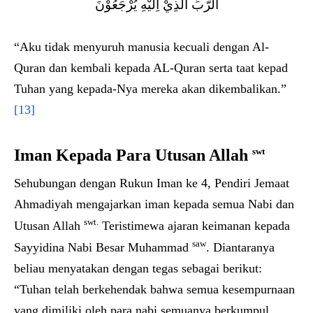
الرَّبِّ الَّذِيْ اِلَيْهِ يُرْجَعُوْنَ
“Aku tidak menyuruh manusia kecuali dengan Al-
Quran dan kembali kepada AL-Quran serta taat kepad
Tuhan yang kepada-Nya mereka akan dikembalikan.”
[13]
Iman Kepada Para Utusan Allah
swt
Sehubungan dengan Rukun Iman ke 4, Pendiri Jemaat
Ahmadiyah mengajarkan iman kepada semua Nabi dan
swt.
Utusan Allah
Teristimewa ajaran keimanan kepada
saw
Sayyidina Nabi Besar Muhammad
. Diantaranya
beliau menyatakan dengan tegas sebagai berikut:
“Tuhan telah berkehendak bahwa semua kesempurnaan
yang dimiliki oleh para nabi semuanya berkumpul