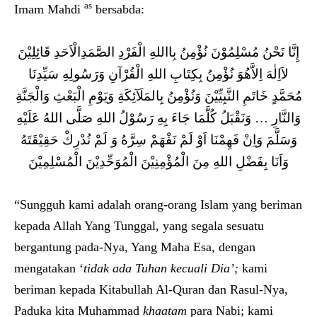
as
Imam Mahdi
bersabda:
إِنَّا نَحْنُ مُسْلِمُوْنَ نُؤْمِنُ بِااللهِ الْفَرْدِ الصَّمَدِالْاَحَدِ قَائِلِيْنَ
لاَاِلٰهَ اِلاَّهُوَ نُؤْمِنُ بِكِتَابِ اللهِ الْقُرْآنِ وَرَسُولِهِ سَيِّدِنَا
مُحَمَّدٍ خَاتَمِ النَّبِيِّيْنَ وَنُؤْمِنُ بِالمَلَآئِكَةِ وَيَوْمِ الْبَعْثِ وَالْجَنَّةِ
وَالنَّارِ … وَنَقْبَلُ كُلَّمَا جَاءَ بِهِ رَسُوْلُ اللهِ صَلَّى اللهُ عَلَيْهِ
وَسَلَّمَ وَاِنْ فَهِمْنَا اَوْ لَمْ نَفْهَمْ سِرَّهُ وَ لَمْ نُدْرِكْ حَقِيْقَتَهُ
وَاَنَا بِفَضْلِ اللهِ مِنَ الْمُؤْمِنِيْنَ الْمُوَحِّدِيْنَ الْمُسْلِمِيْنَ
“Sungguh kami adalah orang-orang Islam yang beriman
kepada Allah Yang Tunggal, yang segala sesuatu
bergantung pada-Nya, Yang Maha Esa, dengan
mengatakan ‘
tidak ada Tuhan kecuali Dia’;
kami
beriman kepada Kitabullah Al-Quran dan Rasul-Nya,
Paduka kita Muhammad
khaatam
para Nabi; kami