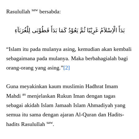
saw
Rasulullah
bersabda:
بَدَأَ الْاِسْلاَمُ غَرِيْبًا ثُمَّ يَعُوْدُ كَمَا بَدَأَ فَطُوْبَى لِلْغُرَبَآءِ
“Islam itu pada mulanya asing, kemudian akan kembali
sebagaimana pada mulanya. Maka berbahagialah bagi
orang-orang yang asing.”
[2]
Guna meyakinkan kaum muslimin Hadhrat Imam
as
Mahdi
menjelaskan Rukun Iman dengan tagas
sebagai akidah Islam Jamaah Islam Ahmadiyah yang
semua itu sama dengan ajaran Al-Quran dan Hadits-
saw
hadits Rasulullah
.