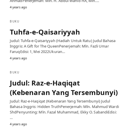
AhmadPenerjemah: Mln. H. Abdul Wahid HA, Mln.…
4 years ago
BUKU
Tuhfa-e-Qaisariyyah
Judul: Tuhfa-e-Qaisariyyah (Hadiah Untuk Ratu) Judul Bahasa
Inggris: A Gift for The QueenPenerjemah: Mln. Fazli Umar
FaruqEdisi: 1, Mei 2022Ukuran…
4 years ago
BUKU
Judul: Raz-e-Haqiqat
(Kebenaran Yang Tersembunyi)
Judul: Raz-e-Haqiqat (Kebenaran Yang Tersembunyi) Judul
Bahasa Inggris: Hidden TruthPenerjemah: Mln. Mahmud Wardi
ShdPenyunting: Mln. Fazal Muhammad, Ekky O. SabandiEdisi:
…
4 years ago