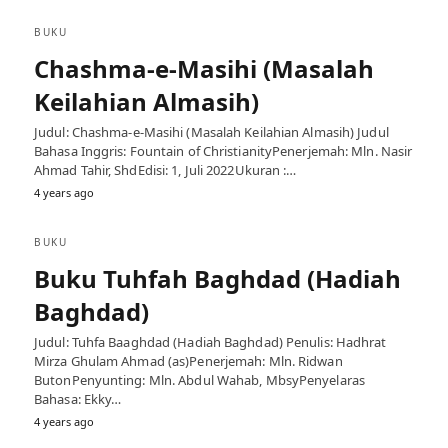
BUKU
Chashma-e-Masihi (Masalah
Keilahian Almasih)
Judul: Chashma-e-Masihi (Masalah Keilahian Almasih) Judul
Bahasa Inggris: Fountain of ChristianityPenerjemah: Mln. Nasir
Ahmad Tahir, ShdEdisi: 1, Juli 2022Ukuran :…
4 years ago
BUKU
Buku Tuhfah Baghdad (Hadiah
Baghdad)
Judul: Tuhfa Baaghdad (Hadiah Baghdad) Penulis: Hadhrat
Mirza Ghulam Ahmad (as)Penerjemah: Mln. Ridwan
ButonPenyunting: Mln. Abdul Wahab, MbsyPenyelaras
Bahasa: Ekky…
4 years ago