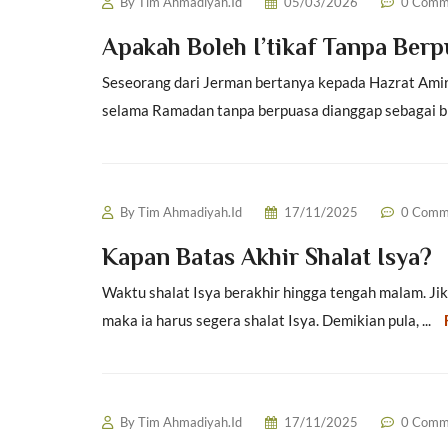
By
Tim Ahmadiyah.Id
05/03/2026
0 Comm
Apakah Boleh I’tikaf Tanpa Ber
Seseorang dari Jerman bertanya kepada Hazrat Amiru
selama Ramadan tanpa berpuasa dianggap sebagai bid’a
By
Tim Ahmadiyah.Id
17/11/2025
0 Comm
Kapan Batas Akhir Shalat Isya?
Waktu shalat Isya berakhir hingga tengah malam. Ji
maka ia harus segera shalat Isya. Demikian pula, ...
By
Tim Ahmadiyah.Id
17/11/2025
0 Comm