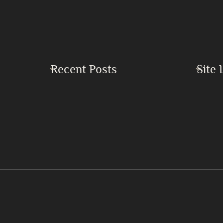
Recent Posts
Site 
Home
Buku Keadilan dan Perdamaian Sejati
Islam
Buku Kekacauan Global serta Kebutuhan
Mendesak akan Persatuan Umat Islam
Mirza 
Dampak Bencana Perang di Timur Tengah
Khilafa
7 Langkah Mendapatkan Lailatul Qadr
Pertan