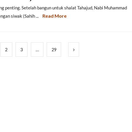
yang penting. Setelah bangun untuk shalat Tahajud, Nabi Muhammad
Read More
ngan siwak (Sahih ...
2
3
…
29