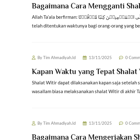
Bagaimana Cara Mengganti Shal
Allah Ta’ala berfirman: اِنَّ الصَّلٰوۃَ کَانَتۡ عَلَی الۡمُؤۡمِنِیۡنَ کِتٰبًا مَّوۡقُوۡتًا “…Sesungguhnya salat itu adalah kewajiban yang
telah ditentukan waktunya bagi orang-orang yang ber
By
Tim Ahmadiyah.Id
13/11/2025
0 Comm
Kapan Waktu yang Tepat Shalat 
Shalat Witir dapat dilaksanakan kapan saja setelah 
wasallam biasa melaksanakan shalat Witir di akhir Ta
By
Tim Ahmadiyah.Id
13/11/2025
0 Comm
Bagaimana Cara Mengerjakan Sh