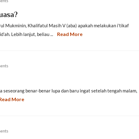
ents
puasa?
l Mukminin, Khalifatul Masih V (aba) apakah melakukan i’tikaf
Read More
h. Lebih lanjut, beliau ...
ents
ka seseorang benar-benar lupa dan baru ingat setelah tengah malam,
Read More
ents