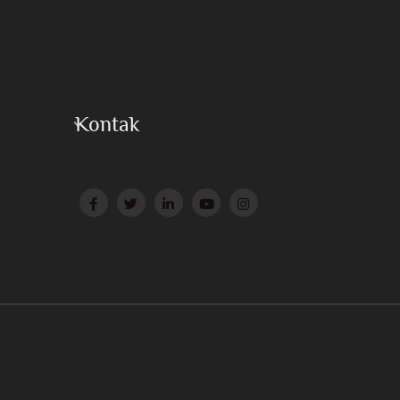
Kontak
Press
Surat ke Huzur
Website Afiliasi