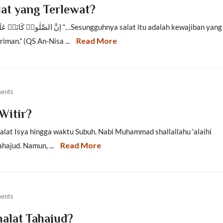
at yang Terlewat?
Read More
iman.” (QS An-Nisa ...
ents
Witir?
salat Isya hingga waktu Subuh. Nabi Muhammad shallallahu ‘alaihi
Read More
hajud. Namun, ...
ents
alat Tahajud?