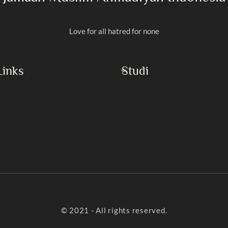
Love for all hatred for none
Links
Studi
Al-Qur’an
Rasulullah
Masroor Ahmad
Imam Mahdi
h Islam
Buku
yaan
Khotbah Jumat
Artikel
© 2021 - All rights reserved.