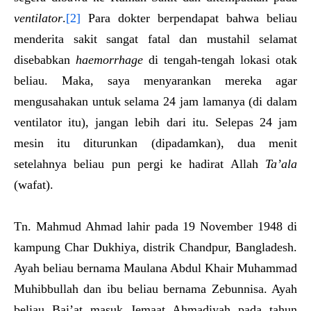
ventilator
.
[2]
Para dokter berpendapat bahwa beliau
menderita sakit sangat fatal dan mustahil selamat
disebabkan
haemorrhage
di tengah-tengah lokasi otak
beliau. Maka, saya menyarankan mereka agar
mengusahakan untuk selama 24 jam lamanya (di dalam
ventilator itu), jangan lebih dari itu. Selepas 24 jam
mesin itu diturunkan (dipadamkan), dua menit
setelahnya beliau pun pergi ke hadirat Allah
Ta’ala
(wafat).
Tn. Mahmud Ahmad lahir pada 19 November 1948 di
kampung Char Dukhiya, distrik Chandpur, Bangladesh.
Ayah beliau bernama Maulana Abdul Khair Muhammad
Muhibbullah dan ibu beliau bernama Zebunnisa. Ayah
beliau Bai’at masuk Jemaat Ahmadiyah pada tahun