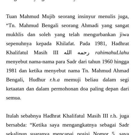
Tuan Mahmud Mujib seorang insinyur menulis juga,
“Tn. Mahmud Bengali seorang Ahmadi yang sangat
mukhlis dan soleh yang telah mengurbankan jiwa
sepenuhnya kepada Khilafat. Pada 1981, Hadhrat
Khalifatul Masih III رحمه الله
rahimahuLlahu
menyebut nama-nama para Sadr dari tahun 1960 hingga
1981 dan ketika menyebut nama Tn. Mahmud Ahmad
Bengali, Hudhur
r.h.
a
memuji beliau dalam segi
ketaatan dan dalam permohonan doa paling depan dari
semua.
Itulah sebabnya Hadhrat Khalifatul Masih III r.h. juga
bersabda: “Ketika saya mengangkatnya sebagai Sadr
sekalipun suaranya mencapai posisi Nomor 5, saya