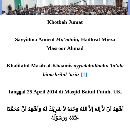
Khotbah Jumat
Sayyidina Amirul
Mu’min
in, Hadhrat Mirza
Masroor Ahmad
Khalifatul Masih al-Khaamis
ayyadahullaahu Ta’ala
binashrihil ‘aziiz
[1]
Tanggal 25 April 2014 di Masjid Baitul Futuh, UK.
اَشْهَدُ اَنْ لاَّ اِلهَ اِلاَّ اللهُ وَحْدَهُ لاَ شَرِيْكَ لَهُ وَاَشْهَدُ اَنَّ مُحَمَّدًا
عَبْدُهُ وَرَسُوْلُهُ