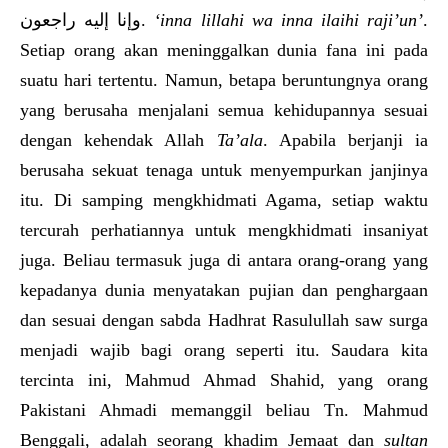
وإنا إليه راجعون.
‘i
nna lillahi wa inna ilaihi raji’un
’
.
Setiap orang akan meninggalkan dunia fana ini pada
suatu hari tertentu. Namun, betapa beruntungnya orang
yang berusaha menjalani semua kehidupannya sesuai
dengan kehendak Allah
Ta’ala
. Apabila berjanji ia
berusaha sekuat tenaga untuk menyempurkan janjinya
itu. Di samping mengkhidmati Agama, setiap waktu
tercurah perhatiannya untuk mengkhidmati insaniyat
juga. Beliau termasuk juga di antara orang-orang yang
kepadanya dunia menyatakan pujian dan penghargaan
dan sesuai dengan sabda Hadhrat Rasulullah saw surga
menjadi wajib bagi orang seperti itu. Saudara kita
tercinta ini, Mahmud Ahmad Shahid, yang orang
Pakistani Ahmadi memanggil beliau Tn. Mahmud
Benggali, adalah seorang khadim Jemaat dan
sultan