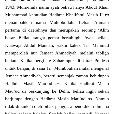
1943. Mula-mula nama ayah beliau hanya Abdul Khair
Muhammad kemudian Hadhrat Khalifatul Masih II
ra
menambahkan nama Muhibbullah. Beliau Ahmadi
pertama di daerahnya dan merupakan seorang ‘Alim
besar. Beliau sangat gemar bertabligh. Ayah beliau,
Khawaja Abdul Mannan, yakni kakek Tn. Mahmud
memperoleh nur Jemaat Ahmadiyah melalui tabligh
beliau. Ketika pergi ke Saharanpur di Uttar Pradesh
untuk belajar, di sana Tn. Muhibbullah mulai mengenal
Jemaat Ahmadiyah, berarti semenjak zaman kehidupan
Hadhrat Masih Mau’ud
as
. Ketika Hadhrat Masih
Mau’ud
as
berkunjung ke Delhi, beliau ingin sekali
berjumpa dengan Hadhrat Masih Mau’ud
as
. Namun
tidak diizinkan oleh pihak penguasa pendidikan dimana
beliau sedang belajar. Setelah beliau menjadi Ahmadi