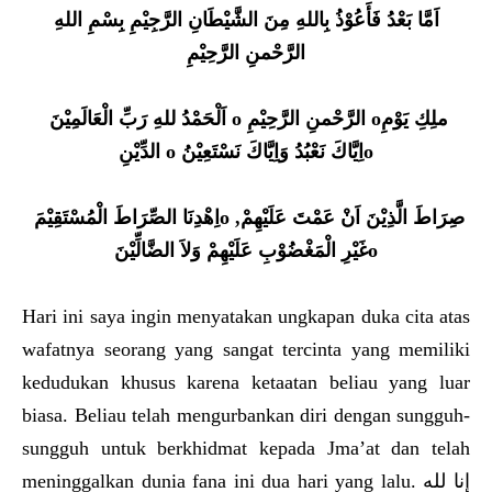
اَمَّا بَعْدُ فَأَعُوْذُ بِاللهِ مِنَ الشَّيْطَانِ الرَّجِيْمِ بِسْمِ اللهِ
الرَّحْمنِ الرَّحِيْمِ
اَلْحَمْدُ للهِ رَبِّ الْعَالَمِيْنَ o الرَّحْمنِ الرَّحِيْمِ oملِكِ يَوْمِ
الدِّيْنِ o اِيَّاكَ نَعْبُدُ وَاِيَّاكَ نَسْتَعِيْنُo
اِهْدِنَا الصِّرَاطَ الْمُسْتَقِيْمَo صِرَاطَ الَّذِيْنَ اَنْ عَمْتَ عَلَيْهِمْ,
غَيْرِ الْمَغْضُوْبِ عَلَيْهِمْ وَلاَ الضَّالِّيْنَo
Hari ini saya ingin menyatakan ungkapan duka cita atas
wafatnya seorang yang sangat tercinta yang memiliki
kedudukan khusus karena ketaatan beliau yang luar
biasa. Beliau telah mengurbankan diri dengan sungguh-
sungguh untuk berkhidmat kepada Jma’at dan telah
meninggalkan dunia fana ini dua hari yang lalu. إنا لله