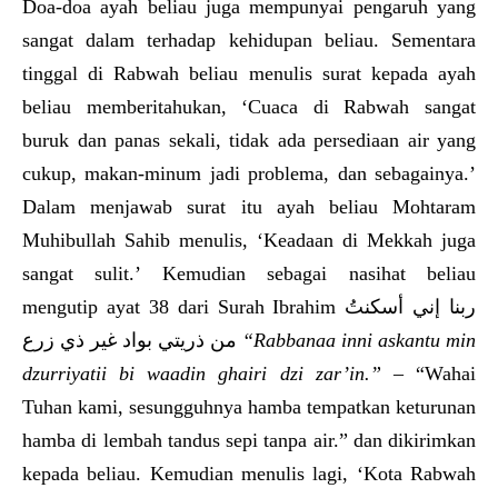
Doa-doa ayah beliau juga mempunyai pengaruh yang
sangat dalam terhadap kehidupan beliau. Sementara
tinggal di Rabwah beliau menulis surat kepada ayah
beliau memberitahukan, ‘Cuaca di Rabwah sangat
buruk dan panas sekali, tidak ada persediaan air yang
cukup, makan-minum jadi problema, dan sebagainya.’
Dalam menjawab surat itu ayah beliau Mohtaram
Muhibullah Sahib menulis, ‘Keadaan di Mekkah juga
sangat sulit.’ Kemudian sebagai nasihat beliau
mengutip ayat 38 dari Surah Ibrahim ربنا إني أسكنتُ
من ذريتي بواد غير ذي زرع
“Rabbanaa inni askantu min
dzurriyatii bi waadin ghairi dzi zar’in.”
– “Wahai
Tuhan kami, sesungguhnya hamba tempatkan keturunan
hamba di lembah tandus sepi tanpa air.” dan dikirimkan
kepada beliau. Kemudian menulis lagi, ‘Kota Rabwah