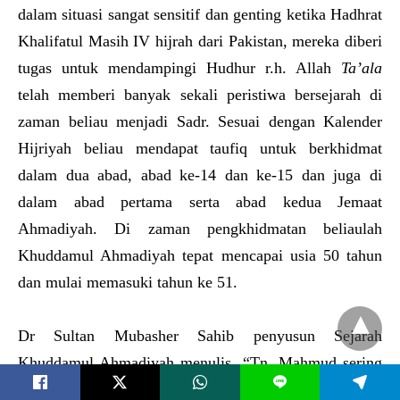
dalam situasi sangat sensitif dan genting ketika Hadhrat
Khalifatul Masih IV hijrah dari Pakistan, mereka diberi
tugas untuk mendampingi Hudhur r.h. Allah
Ta’ala
telah memberi banyak sekali peristiwa bersejarah di
zaman beliau menjadi Sadr. Sesuai dengan Kalender
Hijriyah beliau mendapat taufiq untuk berkhidmat
dalam dua abad, abad ke-14 dan ke-15 dan juga di
dalam abad pertama serta abad kedua Jemaat
Ahmadiyah. Di zaman pengkhidmatan beliaulah
Khuddamul Ahmadiyah tepat mencapai usia 50 tahun
dan mulai memasuki tahun ke 51.
Dr Sultan Mubasher Sahib penyusun Sejarah
Khuddamul Ahmadiyah menulis, “Tn. Mahmud sering
L
bercerita, ‘Dua hari setelah menjadi Sadr Khudddamul