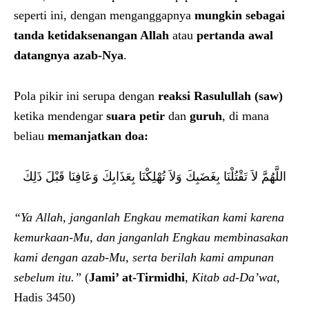
seperti ini, dengan menganggapnya
mungkin sebagai
tanda ketidaksenangan Allah
atau
pertanda awal
datangnya azab-Nya
.
Pola pikir ini serupa dengan
reaksi Rasulullah (saw)
ketika mendengar
suara petir
dan
guruh
, di mana
beliau
memanjatkan doa:
اللَّهُمَّ لاَ تَقْتُلْنَا بِغَضَبِكَ وَلاَ تُهْلِكْنَا بِعَذَابِكَ وَعَافِنَا قَبْلَ ذَلِكَ
“Ya Allah, janganlah Engkau mematikan kami karena
kemurkaan-Mu, dan janganlah Engkau membinasakan
kami dengan azab-Mu, serta berilah kami ampunan
sebelum itu.”
(
Jami’ at-Tirmidhi
,
Kitab ad-Da’wat
,
Hadis 3450)