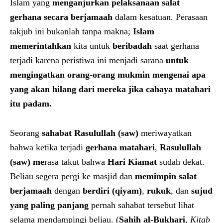
Islam yang
menganjurkan pelaksanaan salat
gerhana secara berjamaah
dalam kesatuan. Perasaan
takjub ini bukanlah tanpa makna;
Islam
memerintahkan
kita untuk
beribadah
saat gerhana
terjadi karena peristiwa ini menjadi sarana
untuk
mengingatkan orang-orang mukmin mengenai apa
yang akan hilang dari mereka jika cahaya matahari
itu padam.
Seorang
sahabat Rasulullah (saw)
meriwayatkan
bahwa ketika terjadi
gerhana matahari
,
Rasulullah
(saw) me
rasa takut bahwa
Hari Kiamat
sudah dekat.
Beliau segera pergi ke masjid dan
memimpin salat
berjamaah
dengan
berdiri (qiyam)
,
rukuk
, dan
sujud
yang paling panjang
pernah sahabat tersebut lihat
selama mendampingi beliau. (
Sahih al-Bukhari
,
Kitab