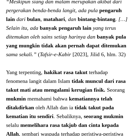
“Meskipun siang dan malam merupakan akibat dari
pergerakan benda-benda langit, ada pula
pengaruh
lain
dari
bulan
,
matahari
, dan
bintang-bintang
. […]
Selain itu, ada
banyak pengaruh lain
yang terus
ditemukan oleh sains setiap harinya dan
banyak pula
yang mungkin tidak akan pernah dapat ditemukan
sama sekali.”
(
Tafsir-e-Kabir
[2023], Jilid 6, hlm. 32)
Yang terpenting,
hakikat rasa takut
terhadap
fenomena langit dalam Islam
tidak muncul dari rasa
takut mati atau mengalami kerugian fisik.
Seorang
mukmin
memahami bahwa
kematiannya telah
ditakdirkan
oleh Allah dan ia
tidak takut pada
kematian itu sendiri
. Sebaliknya,
seorang mukmin
selalu
memelihara rasa takjub dan cinta kepada
Allah
, sembari waspada terhadap peristiwa-peristiwa