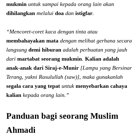
mukmin
untuk sampai kepada orang lain akan
dihilangkan
melalui
doa
dan
istigfar
.
“Mencoret-coret kaca dengan tinta atau
membahayakan mata
dengan melihat gerhana secara
langsung
demi hiburan
adalah perbuatan yang jauh
dari
martabat seorang mukmin
.
Kalian adalah
anak-anak dari Siraj-e-Munir
[Lampu yang Bersinar
Terang, yakni Rasulullah (saw)], maka gunakanlah
segala cara yang tepat
untuk
menyebarkan cahaya
kalian
kepada orang lain.”
Panduan bagi seorang Muslim
Ahmadi