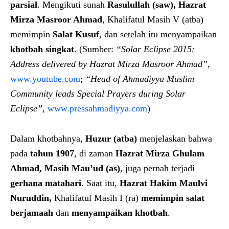
parsial
. Mengikuti sunah
Rasulullah (saw),
Hazrat
Mirza Masroor Ahmad
, Khalifatul Masih V (atba)
memimpin
Salat Kusuf
, dan setelah itu menyampaikan
khotbah singkat
. (Sumber:
“Solar Eclipse 2015:
Address delivered by Hazrat Mirza Masroor Ahmad”
,
www.youtube.com
;
“Head of Ahmadiyya Muslim
Community leads Special Prayers during Solar
Eclipse”
,
www.pressahmadiyya.com
)
Dalam khotbahnya,
Huzur (atba)
menjelaskan bahwa
pada
tahun 1907
, di zaman
Hazrat Mirza Ghulam
Ahmad, Masih Mau’ud (as)
, juga pernah terjadi
gerhana matahari
. Saat itu,
Hazrat Hakim Maulvi
Nuruddin,
Khalifatul Masih I (ra)
memimpin salat
berjamaah
dan
menyampaikan khotbah
.