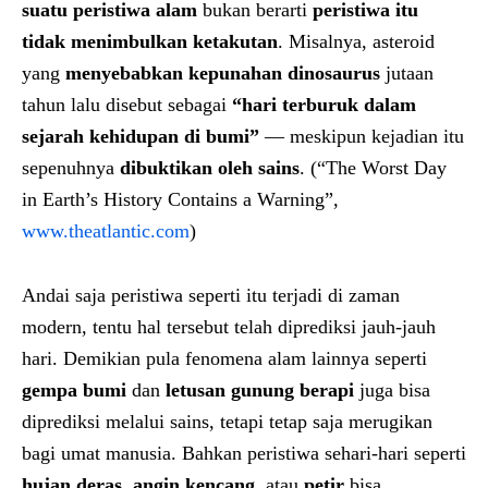
suatu peristiwa alam
bukan berarti
peristiwa itu
tidak menimbulkan ketakutan
. Misalnya, asteroid
yang
menyebabkan kepunahan dinosaurus
jutaan
tahun lalu disebut sebagai
“hari terburuk dalam
sejarah kehidupan di bumi”
— meskipun kejadian itu
sepenuhnya
dibuktikan oleh sains
. (“The Worst Day
in Earth’s History Contains a Warning”,
www.theatlantic.com
)
Andai saja peristiwa seperti itu terjadi di zaman
modern, tentu hal tersebut telah diprediksi jauh-jauh
hari. Demikian pula fenomena alam lainnya seperti
gempa bumi
dan
letusan gunung berapi
juga bisa
diprediksi melalui sains, tetapi tetap saja merugikan
bagi umat manusia. Bahkan peristiwa sehari-hari seperti
hujan deras
,
angin kencang
, atau
petir
bisa