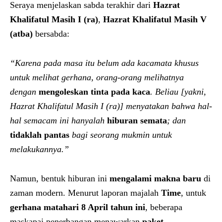
Seraya menjelaskan sabda terakhir dari
Hazrat
Khalifatul Masih I (ra)
,
Hazrat Khalifatul Masih V
(atba)
bersabda:
“Karena pada masa itu belum ada kacamata khusus
untuk melihat gerhana, orang-orang melihatnya
dengan
mengoleskan tinta pada kaca
. Beliau [yakni,
Hazrat Khalifatul Masih I (ra)] menyatakan bahwa hal-
hal semacam ini hanyalah
hiburan semata
; dan
tidaklah pantas
bagi seorang mukmin untuk
melakukannya.”
Namun, bentuk hiburan ini
mengalami makna baru
di
zaman modern. Menurut laporan majalah
Time
, untuk
gerhana matahari 8 April tahun ini
, beberapa
maskapai penerbangan menawarkan
paket