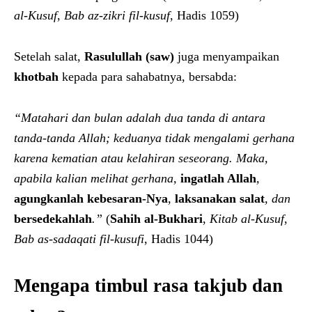
al-Kusuf
,
Bab az-zikri fil-kusuf
, Hadis 1059)
Setelah salat,
Rasulullah (saw)
juga menyampaikan
khotbah
kepada para sahabatnya, bersabda:
“Matahari dan bulan adalah dua tanda di antara
tanda-tanda Allah; keduanya tidak mengalami gerhana
karena kematian atau kelahiran seseorang. Maka,
apabila kalian melihat gerhana,
ingatlah Allah
,
agungkanlah kebesaran-Nya
,
laksanakan salat
, dan
bersedekahlah
.”
(
Sahih al-Bukhari
,
Kitab al-Kusuf
,
Bab as-sadaqati fil-kusufi
, Hadis 1044)
Mengapa timbul rasa takjub dan