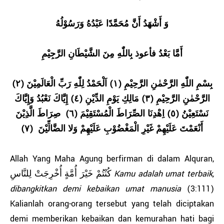
وَ أَشْهَدُ أَنَّ مُحَمَّدًا عَبْدُهُ وَرَسُوْلُهُ
أَمَّا بَعْدُ فأعوذ بِاللّٰهِ مِنَ الشَّيْطَانِ الرَّجِيْمِ
بِسْمِ اللّٰهِ الرَّحْمٰنِ الرَّحِيْمِ (١) اَلْحَمْدُ لِلّٰهِ رَبِّ الْعَالَمِيْنَ (٢)
الرَّحْمٰنِ الرَّحِيْمِ (٣) مَالِكِ يَوْمِ الدِّيْنِ (٤) إِيَّاكَ نَعْبُدُ وَإِيَّاكَ
نَسْتَعِيْنُ (٥) اِهْدِنَا الصِّرَاطَ الْمُسْتَقِيْمَ (٦) صِرَاطَ الَّذِيْنَ
أَنْعَمْتَ عَلَيْهِمْ غَيْرِ الْمَغْضُوْبِ عَلَيْهِمْ وَلا الضَّالِّيْنَ (٧)
Allah Yang Maha Agung berfirman di dalam Alquran,
كُنْتُمْ خَيْرَ أُمَّةٍ أُخْرِجَتْ لِلنَّاسِ
Kamu adalah umat terbaik,
dibangkitkan demi kebaikan umat manusia
(3:111)
Kalianlah orang-orang tersebut yang telah diciptakan
demi memberikan kebaikan dan kemurahan hati bagi