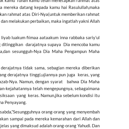
tuk kamu Tuhan kamu telah menetapkan rahmat atas
ika mereka datang kepada kamu hai Rasulullah,maka
pkan rahmat atas Diri-Nya(untuk memberikan rahmat
 dan melakukan perbaikan, maka ingatlah yakni Allah
 liyab luakum fiimaa aataakum inna rabbaka sariy’ul
ng ditinggikan darajatnya supaya Dia mencoba kamu
Nya,dan sesungguh-Nya Dia Maha Pengampun Maha
 derajatnya tidak sama, sebagian mereka diberikan
ang derajatnya tinggi,ujiannya pun juga keras, yang
am azab-Nya. Namun, dengan syarat bahwa Dia Maha
tan-kejahatannya telah mengepungnya, sebagaimana
 siksaan yang keras. Namun,jika sebelum kondisi itu
ha Penyayang.
ersabda,”Sesungguhnya orang-orang yang menyembah
akan sampai pada mereka kemarahan dari Allah dan
 jelas yang dimaksud adalah orang-orang Yahudi. Dan