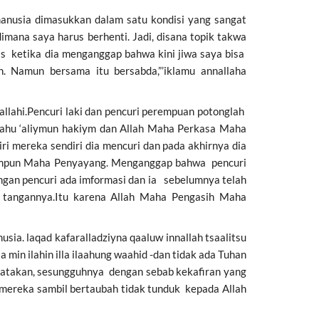
usia dimasukkan dalam satu kondisi yang sangat
mana saya harus berhenti. Jadi, disana topik takwa
s ketika dia menganggap bahwa kini jiwa saya bisa
 Namun bersama itu bersabda,”’iklamu annallaha
allahi.Pencuri laki dan pencuri perempuan potonglah
aahu ‘aliymun hakiym dan Allah Maha Perkasa Maha
iri mereka sendiri dia mencuri dan pada akhirnya dia
ampun Maha Penyayang. Menganggap bahwa pencuri
engan pencuri ada imformasi dan ia sebelumnya telah
 tangannya.Itu karena Allah Maha Pengasih Maha
ia. laqad kafaralladziyna qaaluw innallah tsaalitsu
in ilahin illa ilaahung waahid -dan tidak ada Tuhan
katakan, sesungguhnya dengan sebab kekafiran yang
mereka sambil bertaubah tidak tunduk kepada Allah