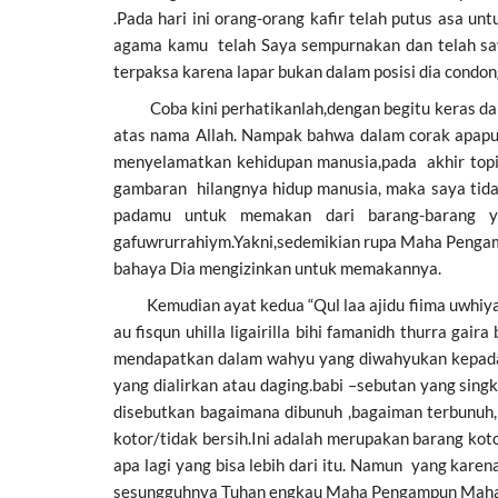
.Pada hari ini orang-orang kafir telah putus asa 
agama kamu telah Saya sempurnakan dan telah sa
terpaksa karena lapar bukan dalam posisi dia con
Coba kini perhatikanlah,dengan begitu keras dan 
atas nama Allah. Nampak bahwa dalam corak apapu
menyelamatkan kehidupan manusia,pada akhir topik 
gambaran hilangnya hidup manusia, maka saya tida
padamu untuk memakan dari barang-barang ya
gafuwrurrahiym.Yakni,sedemikian rupa Maha Pengam
bahaya Dia mengizinkan untuk memakannya.
Kemudian ayat kedua “Qul laa ajidu fiima uwhiya m
au fisqun uhilla ligairilla bihi famanidh thurra g
mendapatkan dalam wahyu yang diwahyukan kepada
yang dialirkan atau daging.babi –sebutan yang sing
disebutkan bagaimana dibunuh ,bagaiman terbunuh,k
kotor/tidak bersih.Ini adalah merupakan barang kot
apa lagi yang bisa lebih dari itu. Namun yang kare
sesungguhnya Tuhan engkau Maha Pengampun Maha