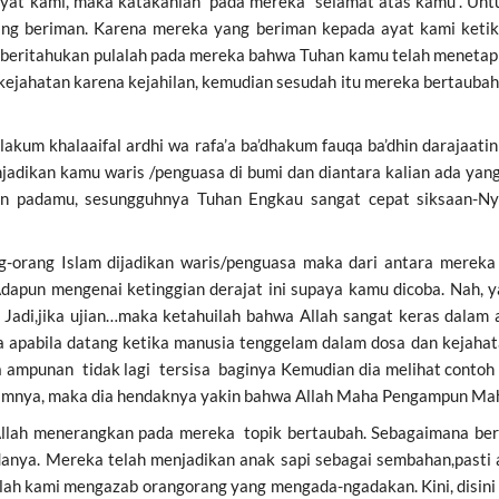
yat kami, maka katakanlah pada mereka “selamat atas kamu”. Un
 yang beriman. Karena mereka yang beriman kepada ayat kami ket
 beritahukan pulalah pada mereka bahwa Tuhan kamu telah meneta
 kejahatan karena kejahilan, kemudian sesudah itu mereka bertaubah
akum khalaaifal ardhi wa rafa’a ba’dhakum fauqa ba’dhin darajaatin
njadikan kamu waris /penguasa di bumi dan diantara kalian ada ya
n padamu, sesungguhnya Tuhan Engkau sangat cepat siksaan-
g-orang Islam dijadikan waris/penguasa maka dari antara mereka
.Adapun mengenai ketinggian derajat ini supaya kamu dicoba. Nah, y
n Jadi,jika ujian…maka ketahuilah bahwa Allah sangat keras dal
apabila datang ketika manusia tenggelam dalam dosa dan kejaha
a ampunan tidak lagi tersisa baginya Kemudian dia melihat contoh
amnya, maka dia hendaknya yakin bahwa Allah Maha Pengampun Ma
a Allah menerangkan pada mereka topik bertaubah. Sebagaimana b
anya. Mereka telah menjadikan anak sapi sebagai sembahan,pasti 
ulah kami mengazab orangorang yang mengada-ngadakan. Kini, disini