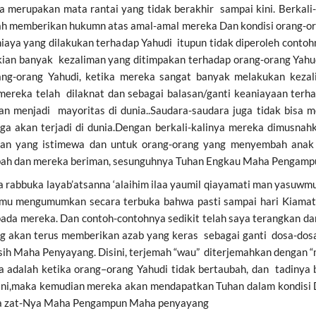
a merupakan mata rantai yang tidak berakhir sampai kini. Berkali-
llah memberikan hukumn atas amal-amal mereka Dan kondisi orang-or
n aniaya yang dilakukan terhadap Yahudi itupun tidak diperoleh cont
mikian banyak kezaliman yang ditimpakan terhadap orang-orang Yahu
rang-orang Yahudi, ketika mereka sangat banyak melakukan kez
 mereka telah dilaknat dan sebagai balasan/ganti keaniayaan ter
kan menjadi mayoritas di dunia..Saudara-saudara juga tidak bis
a akan terjadi di dunia.Dengan berkali-kalinya mereka dimusnahk
uhan yang istimewa dan untuk orang-orang yang menyembah anak
bah dan mereka beriman, sesunguhnya Tuhan Engkau Maha Pengam
a rabbuka layab’atsanna ‘alaihim ilaa yaumil qiayamati man yasuwmu
anmu mengumumkan secara terbuka bahwa pasti sampai hari Kiamat
da mereka. Dan contoh-contohnya sedikit telah saya terangkan dan 
ng akan terus memberikan azab yang keras sebagai ganti dosa-dos
h Maha Penyayang. Disini, terjemah “wau” diterjemahkan dengan “m
alah ketika orang–orang Yahudi tidak bertaubah, dan tadinya ber
hani,maka kemudian mereka akan mendapatkan Tuhan dalam kondisi
ada zat-Nya Maha Pengampun Maha penyayang