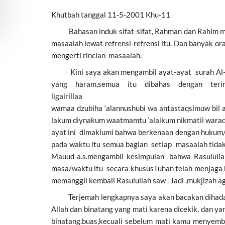
Khutbah tanggal 11-5-2001 Khu-11
Bahasan induk sifat-sifat, Rahman dan Rahim masi
masaalah lewat refrensi-refrensi itu. Dan banyak 
mengerti rincian masaalah.
Kini saya akan mengambil ayat-ayat surah Al-Mai
yang haram,semua itu dibahas dengan terin
ligairillaa hi bihi wal munkhaniqatu
wamaa dzubiha ‘alannushubi wa antastaqsimuw bil 
lakum diynakum waatmamtu ‘alaikum nikmatii waradhi
ayat ini dimaklumi bahwa berkenaan dengan hukum/pe
pada waktu itu semua bagian setiap masaalah tidak d
Mauud a.s.mengambil kesimpulan bahwa Rasulullah
masa/waktu itu secara khususTuhan telah menjaga b
memanggil kembali Rasulullah saw . Jadi ,mukjizah 
Terjemah lengkapnya saya akan bacakan dihadapan
Allah dan binatang yang mati karena dicekik, dan y
binatang.buas,kecuali sebelum mati kamu menyembe