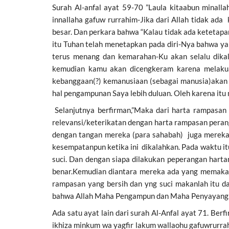
Surah Al-anfal ayat 59-70 ”Laula kitaabun minal
innallaha gafuw rurrahim-Jika dari Allah tidak a
besar. Dan perkara bahwa “Kalau tidak ada ketetapan 
itu Tuhan telah menetapkan pada diri-Nya bahwa ya
terus menang dan kemarahan-Ku akan selalu dikal
kemudian kamu akan dicengkeram karena melakua
kebanggaan(?) kemanusiaan (sebagai manusia)akan l
hal pengampunan Saya lebih duluan. Oleh karena itu 
Selanjutnya berfirman,”Maka dari harta rampasan
relevansi/keterikatan dengan harta rampasan peran
dengan tangan mereka (para sahabah) juga mereka
kesempatanpun ketika ini dikalahkan. Pada waktu i
suci. Dan dengan siapa dilakukan peperangan hartan
benar.Kemudian diantara mereka ada yang memakan d
rampasan yang bersih dan yng suci makanlah itu d
bahwa Allah Maha Pengampun dan Maha Penyayang.
Ada satu ayat lain dari surah Al-Anfal ayat 71. Ber
ikhiza minkum wa yagfir lakum wallaohu gafuwrurra