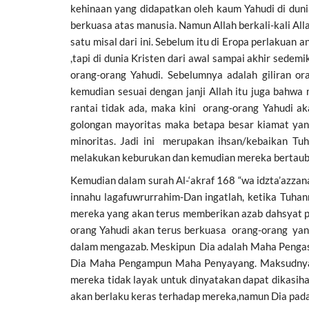
kehinaan yang didapatkan oleh kaum Yahudi di duni
berkuasa atas manusia. Namun Allah berkali-kali A
satu misal dari ini. Sebelum itu di Eropa perlakua
,tapi di dunia Kristen dari awal sampai akhir sede
orang-orang Yahudi. Sebelumnya adalah giliran o
kemudian sesuai dengan janji Allah itu juga bahwa
rantai tidak ada, maka kini orang-orang Yahudi a
golongan mayoritas maka betapa besar kiamat yang
minoritas. Jadi ini merupakan ihsan/kebaikan T
melakukan keburukan dan kemudian mereka bertau
Kemudian dalam surah Al-‘akraf 168 “wa idzta’azzan
innahu lagafuwrurrahim-Dan ingatlah, ketika Tuh
mereka yang akan terus memberikan azab dahsyat pa
orang Yahudi akan terus berkuasa orang-orang ya
dalam mengazab. Meskipun Dia adalah Maha Pengasi
Dia Maha Pengampun Maha Penyayang. Maksudnya ad
mereka tidak layak untuk dinyatakan dapat dikasi
akan berlaku keras terhadap mereka,namun Dia p