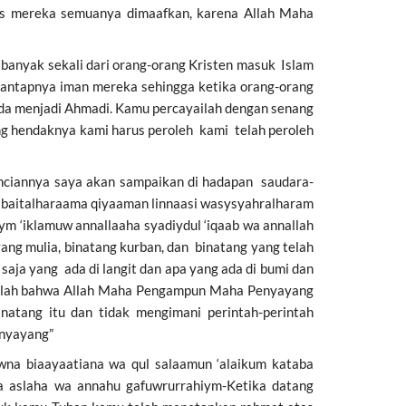
tas mereka semuanya dimaafkan, karena Allah Maha
 banyak sekali dari orang-orang Kristen masuk Islam
mantapnya iman mereka sehingga ketika orang-orang
ada menjadi Ahmadi. Kamu percayailah dengan senang
g hendaknya kami harus peroleh kami telah peroleh
inciannya saya akan sampaikan di hadapan saudara-
al baitalharaama qiyaaman linnaasi wasysyahralharam
iym ‘iklamuw annallaaha syadiydul ‘iqaab wa annallah
ng mulia, binatang kurban, dan binatang yang telah
aja yang ada di langit dan apa yang ada di bumi dan
huilah bahwa Allah Maha Pengampun Maha Penyayang
inatang itu dan tidak mengimani perintah-perintah
enyayang”
wna biaayaatiana wa qul salaamun ‘alaikum kataba
wa aslaha wa annahu gafuwrurrahiym-Ketika datang