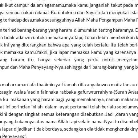
untuk ikut campur dalam agamamu,maka kamu janganlah takut pada 
ya sempurnakan nikmat-Ku untukmu dan Saya telah menyukai Isl
dong terhadap dosa,maka sesungguhnya Allah Maha Pengampun Maha 
terinci barang-barang yang haram diumumkan tentng haramnya. Dan
n tidak ada izin untuk memakannya.Tapi, Tuhan lebih memberikan 
ini yang diterangkan bahwa apa yang telah berlalu, itu telah berl
k memaksa kamu.Yakni, jika lapar memaksa kamu yang karenanya bi
ng haram itu, hanya sekedar yang perlu untuk menyelamatk
pun dan Maha Penyayang-Nya,sehingga dari barang-barang yang be
uharraman ‘ala thaaimin yath’amuhu illa anyakuwna maitatan au d
aira baagin walaa ‘aadin fainnaka rabbaka gafurwrurrahiym-(Surah A
 ku makanan yang haram bagi yang memakannya, namun makanan y
kat ini,perincian inilah dalam ayat pertamai telah berlalu sebelu
ini dengan singkat semua keterangan disebutkan .Jadi ,darah yang 
or yang bukannya atas nama Allah tapi selain nama-Nya itu disembel
na lapar dijadikan tidak berdaya, sedangkan dia tidak menghendak
 Penyayang”.