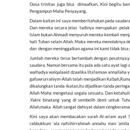
Dosa trinitas juga bisa dimaafkan. Kini begitu 
Pengampun Maha Penyayang.
Dalam kaitan ini saya memberitahukan pada saudara-
Dan mereka secara jelas tadinya merupakan pelaku
Islam bukan Ahmadi menyuruh mereka kembali menjad
hati Tuhan selain Allah. Maka mereka menolaknya 
dan dengan meninggalkan agama ini kami tidak bisa
Jumlah mereka terus bertambah dengan pesatnya,ya
saudara. Namun bersama itu pula ada satu ayat lagi
walhadya walqalaaid dzaalika lita’lamuw annallaha y
gafuwrurrahiym-Allah telah menjadikan Ka’bah,Ruma
dikalungkan tanda ikatan,itu dijadikan tanda perin
Allah Maha mengetaui segala sesuatu. Dan ketahu
.Yakni binatang yang di sembelih demi untuk Tuha
Allah,maka Allah sangat dahsyat dalam cengkeraman
Kini saya akan membacakan surah Al-an’am ayat 5
rabbukkum ‘ala nafsihirrahmah annahu man ‘amila