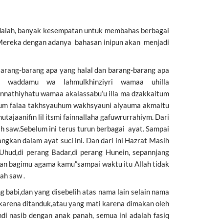
adalah, banyak kesempatan untuk membahas berbagai
i.Mereka dengan adanya bahasan inipun akan menjadi
rang-barang apa yang halal dan barang-barang apa
tu waddamu wa lahmulkhinziyri wamaa uhilla
wamaa akalassabu’u illa ma dzakkaitum
ikum falaa takhsyauhum wakhsyauni alyauma akmaltu
jaanifin lil itsmi fainnallaha gafuwrurrahiym. Dari
h saw.Sebelum ini terus turun berbagai ayat. Sampai
ngkan dalam ayat suci ini. Dan dari ini Hazrat Masih
hud,di perang Badar,di perang Hunein, sepannjang
kan bagimu agama kamu”sampai waktu itu Allah tidak
ah saw .
bi,dan yang disebelih atas nama lain selain nama
 karena ditanduk,atau yang mati karena dimakan oleh
i nasib dengan anak panah, semua ini adalah fasiq