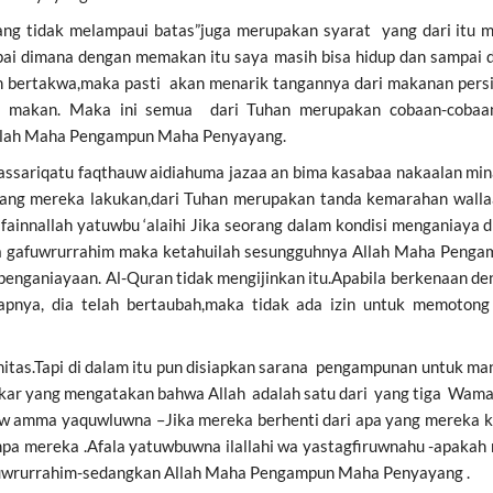
idak melampaui batas”juga merupakan syarat yang dari itu man
i dimana dengan memakan itu saya masih bisa hidup dan sampai di
h bertakwa,maka pasti akan menarik tangannya dari makanan persi
s makan. Maka ini semua dari Tuhan merupakan cobaan-cobaan.
llah Maha Pengampun Maha Penyayang.
assariqatu faqthauw aidiahuma jazaa an bima kasabaa nakaalan min
ang mereka lakukan,dari Tuhan merupakan tanda kemarahan wall
fainnallah yatuwbu ‘alaihi Jika seorang dalam kondisi menganiaya d
a gafuwrurrahim maka ketahuilah sesungguhnya Allah Maha Peng
 penganiayaan. Al-Quran tidak mengijinkan itu.Apabila berkenaan d
pnya, dia telah bertaubah,maka tidak ada izin untuk memotong
tas.Tapi di dalam itu pun disiapkan sarana pengampunan untuk manus
kar yang mengatakan bahwa Allah adalah satu dari yang tiga Wamaa m
huw amma yaquwluwna –Jika mereka berhenti dari apa yang mereka 
a mereka .Afala yatuwbuwna ilallahi wa yastagfiruwnahu -apakah 
uwrurrahim-sedangkan Allah Maha Pengampun Maha Penyayang .