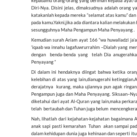
kepadamu orang-orang yang beriman kepada ayat-a
Diri-Nya. Disini jelas, dimaksudnya adalah orang
katakanlah kepada mereka “selamat atas kamu” dan
pada kamu.Yakni,jika ada diantara kalian melakukan
sesungguhnya Maha Pengampun Maha Penyayang .
Kemudian surah An’am ayat 166 “wa huwalladzi ja’al
‘iqaab wa innahu lagafuwrurrahim –Dialah yang me
dengan benda-benda yang telah Dia anugerahka
Penyayang “
Di dalam ini hendaknya diingat bahwa ketika oran
kelebihan di atas yang lain,dianugerahi ketinggian
derajatnya kurang, maka ujiannya pun agak ringa
Pengampun juga dan Maha Penyayang. Siksaan–Nya 
diketahui dari ayat Al-Quran yang lain,maka perkar
telah bertaubah dan Tuhan juga belum mencengker
Nah, lihatlah dari kejahatan-kejahatan bagaiman
anak sapi pasti kemarahan Tuhan akan sampai pad
dalam kehidupan dunia juga kehinaan dan seperti it