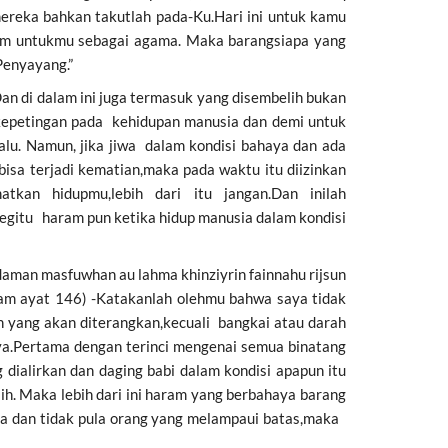
mereka bahkan takutlah pada-Ku.Hari ini untuk kamu
am untukmu sebagai agama. Maka barangsiapa yang
Penyayang.”
 di dalam ini juga termasuk yang disembelih bukan
kepetingan pada kehidupan manusia dan demi untuk
alu. Namun, jika jiwa dalam kondisi bahaya dan ada
sa terjadi kematian,maka pada waktu itu diizinkan
an hidupmu,lebih dari itu jangan.Dan inilah
gitu haram pun ketika hidup manusia dalam kondisi
aman masfuwhan au lahma khinziyrin fainnahu rijsun
n’aam ayat 146) -Katakanlah olehmu bahwa saya tidak
ang akan diterangkan,kecuali bangkai atau darah
mnya.Pertama dengan terinci mengenai semua binatang
dialirkan dan daging babi dalam kondisi apapun itu
ih. Maka lebih dari ini haram yang berbahaya barang
inya dan tidak pula orang yang melampaui batas,maka