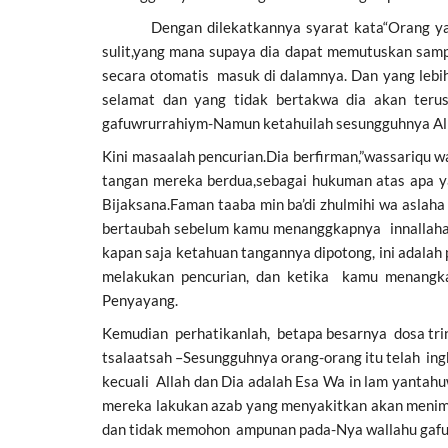
Dengan dilekatkannya syarat kata“Orang yang t
sulit,yang mana supaya dia dapat memutuskan sampa
secara otomatis masuk di dalamnya. Dan yang lebi
selamat dan yang tidak bertakwa dia akan teru
gafuwrurrahiym-Namun ketahuilah sesungguhnya A
Kini masaalah pencurian.Dia berfirman,”wassariqu w
tangan mereka berdua,sebagai hukuman atas apa y
Bijaksana.Faman taaba min ba’di zhulmihi wa aslaha 
bertaubah sebelum kamu menanggkapnya innallah
kapan saja ketahuan tangannya dipotong, ini adalah
melakukan pencurian, dan ketika kamu menangka
Penyayang.
Kemudian perhatikanlah, betapa besarnya dosa trini
tsalaatsah –Sesungguhnya orang-orang itu telah ing
kecuali Allah dan Dia adalah Esa Wa in lam yanta
mereka lakukan azab yang menyakitkan akan menimp
dan tidak memohon ampunan pada-Nya wallahu gaf