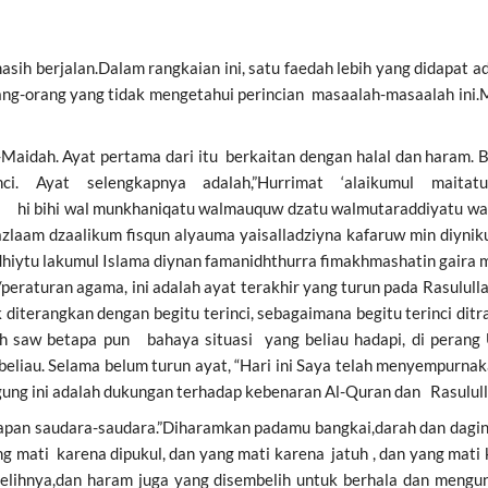
h berjalan.Dalam rangkaian ini, satu faedah lebih yang didapat 
orang-orang yang tidak mengetahui perincian masaalah-masaalah in
dah. Ayat pertama dari itu berkaitan dengan halal dan haram. Ba
ci. Ayat selengkapnya adalah,”Hurrimat ‘alaikumul maita
 walmauquw dzatu walmutaraddiyatu wannathiyhatu 
azlaam dzaalikum fisqun alyauma yaisalladziyna kafaruw min diyn
ytu lakumul Islama diynan famanidhthurra fimakhmashatin gaira muta
raturan agama, ini adalah ayat terakhir yang turun pada Rasululla
iterangkan dengan begitu terinci, sebagaimana begitu terinci ditra
 saw betapa pun bahaya situasi yang beliau hadapi, di perang U
eliau. Selama belum turun ayat, “Hari ini Saya telah menyempurna
agung ini adalah dukungan terhadap kebenaran Al-Quran dan Rasulull
 saudara-saudara.”Diharamkan padamu bangkai,darah dan daging ba
ang mati karena dipukul, dan yang mati karena jatuh , dan yang mati
lihnya,dan haram juga yang disembelih untuk berhala dan mengund