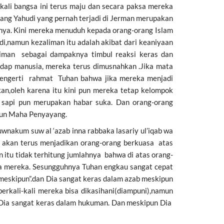
kali bangsa ini terus maju dan secara paksa mereka
ang Yahudi yang pernah terjadi di Jerman merupakan
ohnya. Kini mereka menuduh kepada orang-orang Islam
di,namun kezaliman itu adalah akibat dari keaniyaan
aliman sebagai dampaknya timbul reaksi keras dan
hadap manusia, mereka terus dimusnahkan .Jika mata
a mengerti rahmat Tuhan bahwa jika mereka menjadi
an,oleh karena itu kini pun mereka tetap kelompok
 sapi pun merupakan habar suka. Dan orang-orang
pun Maha Penyayang.
wnakum suw al ‘azab inna rabbaka lasariy ul’iqab wa
 akan terus menjadikan orang-orang berkuasa atas
itu tidak terhitung jumlahnya bahwa di atas orang-
a mereka. Sesungguhnya Tuhan engkau sangat cepat
eskipun”.dan Dia sangat keras dalam azab meskipun
kali-kali mereka bisa dikasihani(diampuni),namun
 Dia sangat keras dalam hukuman. Dan meskipun Dia