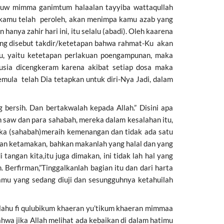
uluw mimma ganimtum halaalan tayyiba wattaqullah
g kamu telah peroleh, akan menimpa kamu azab yang
anya zahir hari ini, itu selalu (abadi). Oleh kaarena
yang disebut takdir/ketetapan bahwa rahmat-Ku akan
mu, yaitu ketetapan perlakuan poengampunan, maka
sia dicengkeram karena akibat setiap dosa maka
mula telah Dia tetapkan untuk diri-Nya Jadi, dalam
ersih. Dan bertakwalah kepada Allah.” Disini apa
 saw dan para sahabah, mereka dalam kesalahan itu,
ka (sahabah)meraih kemenangan dan tidak ada satu
gan ketamakan, bahkan makanlah yang halal dan yang
angan kita,itu juga dimakan, ini tidak lah hal yang
Berfirman,”Tinggalkanlah bagian itu dan dari harta
amu yang sedang diuji dan sesungguhnya ketahuilah
millahu fi qulubikum khaeran yu’tikum khaeran mimmaa
wa jika Allah melihat ada kebaikan di dalam hatimu