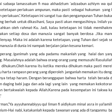
lahi sabaqa lamassakum fi maa akhadztum ‘adzaabun azhiym wa q
da ketetapan perlakuan ampunan, maka pasti sebagai hukuman yan
perlakuan.”. Ketetapan ini sangat tua dan pengampunan Tuhan bukan h
ng berhak untuk dikasihani, Saya pasti akan mengasihinya. Inilah 
ahkan oleh rahmat-Ku. Jadi, kalau ketetapan ini tidak memihak
kan setiap dosa dan manusia sangat banyak berdosa .Jika manu
enyap. Maka ini adalah karena ketetapan, yang Tuhan dari sejak se
manusia di dunia ini nampak berjalan-jalan kesana kemari.
 perang /ganimah yang ada padamu makanlah yang halal dan yang b
g. Masalahnya adalah bahwa orang-orang yang memusuhi Rasulullah
 dihukum.Oleh karena itu ketika mereka dihukum maka pasti mere
tu harta rampasn perang yang diperoleh janganlah memakan itu den
ya tetap haram. Dengan beranggapan bahwa harta telah berada di t
aging babi juga dan ada lagi yang lain yang memakan kekotoran. 
an bertakwalah kepada Allah.Karena pada kesempatan ini takwa k
”
firman,”Ya ayyuhannabiyyu qul liman fi aidiykum minal asra in ya’la
hiym-Hai nabi, katakanlah kepada tawanan yang ada di tanganmu bah