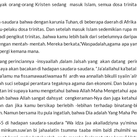
banyak orang-orang Kristen sedang masuk Islam, semua dosa trini
saudara bahwa dengan karunia Tuhan, di beberapa daerah di Afrika
-pelaku dosa trinitas. Dan setelah masuk Islam sedemikian rupa 
i pengikut trinitas, .bahwa kamu lebih baik dari sebelumnya darip
dengan mentah- mentah. Mereka berkata,”Waspadalah,agama apa yan
 pergi kemana mana.
ng perinciannya -insyaallah ,dalam Jalsah yang akan datang per
 saya akan bacakan di hadapan saudara-saudara. “Ja’alallahul ka’bat
a’lamu ma fissamawaatiwamaa fil ardh wa annallah bikulli syaiin ‘al
h suci sebagai perantara tegaknya agama dan ekonomi. Dan bulan ya
gatan ini supaya kamu mengetahui bahwa Allah Maha Mengetahui apa s
ilah bahwa Allah sangat dahsyat cengkeraman-Nya dan juga keta
n dan jika kamu bersikap berlebih -lebihan terhadap binatang-b
. Namun bersama itu pula ingatlah, bahwa Dia adalah Yang Maha P
5 di hadapan saudara-saudara “Wa idza jaa akalladziyna yu’minu
 minkum.suw’an bi jahaalatin tsumma taaba mim ba’di zhulmihi 