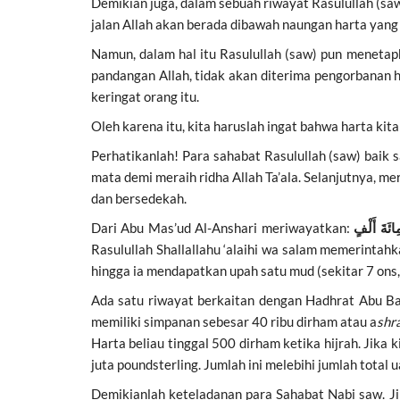
Demikian juga, dalam sebuah riwayat Rasulullah (sa
jalan Allah akan berada dibawah naungan harta yang 
Namun, dalam hal itu Rasulullah (saw) pun menetapk
pandangan Allah, tidak akan diterima pengorbanan h
keringat orang itu.
Oleh karena itu, kita haruslah ingat bahwa harta kita
Perhatikanlah! Para sahabat Rasulullah (saw) bai
mata demi meraih ridha Allah Ta’ala. Selanjutnya, 
dan bersedekah.
Dari Abu Mas’ud Al-Anshari meriwayatkan:
ائَةَ أَلْفٍ
Rasulullah Shallallahu ‘alaihi wa salam memerintah
hingga ia mendapatkan upah satu mud (sekitar 7 ons,
Ada satu riwayat berkaitan dengan Hadhrat Abu Ba
memiliki simpanan sebesar 40 ribu dirham atau a
shr
Harta beliau tinggal 500 dirham ketika hijrah. Jika 
juta poundsterling.
Jumlah ini melebihi jumlah total 
Demikianlah keteladanan para Sahabat Nabi saw. J