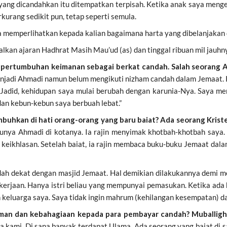
ang dicandahkan itu ditempatkan terpisah. Ketika anak saya meng
rkurang sedikit pun, tetap seperti semula.
a memperlihatkan kepada kalian bagaimana harta yang dibelanjakan d
an ajaran Hadhrat Masih Mau’ud (as) dan tinggal ribuan mil jauhnya
an pertumbuhan keimanan sebagai berkat candah.
Salah seorang A
jadi Ahmadi namun belum mengikuti nizham candah dalam Jemaat. Ke
-Jadid, kehidupan saya mulai berubah dengan karunia-Nya. Saya men
n kebun-kebun saya berbuah lebat.”
buhkan di hati orang-orang yang baru baiat? Ada seorang Krist
tunya Ahmadi di kotanya. Ia rajin menyimak khotbah-khotbah saya. 
ikhlasan. Setelah baiat, ia rajin membaca buku-buku Jemaat dalam 
ah dekat dengan masjid Jemaat. Hal demikian dilakukannya demi me
pekerjaan. Hanya istri beliau yang mempunyai pemasukan. Ketika ad
an keluarga saya. Saya tidak ingin mahrum (kehilangan kesempatan) d
man dan kebahagiaan kepada para pembayar candah? Muballigh 
a kami. Di sana banyak terdapat Ulama. Ada seorang yang baiat di 