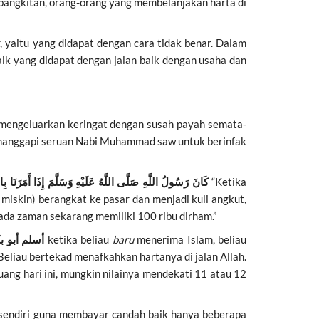
ebangkitan, orang-orang yang membelanjakan harta di
, yaitu yang didapat dengan cara tidak benar. Dalam
aik yang didapat dengan jalan baik dengan usaha dan
 mengeluarkan keringat dengan susah payah semata-
 menanggapi seruan Nabi Muhammad saw untuk berinfak
كَانَ رَسُولُ اللَّهِ صَلَّى اللَّهُ عَلَيْهِ وَسَلَّمَ إِذَا أَمَرَنَا بِ
“Ketika
miskin) berangkat ke pasar dan menjadi kuli angkut,
pada zaman sekarang memiliki 100 ribu dirham.”
أسلم أبو ب
ketika beliau
baru
menerima Islam, beliau
eliau bertekad menafkahkan hartanya di jalan Allah.
 uang hari ini, mungkin nilainya mendekati 11 atau 12
 sendiri guna membayar candah baik hanya beberapa