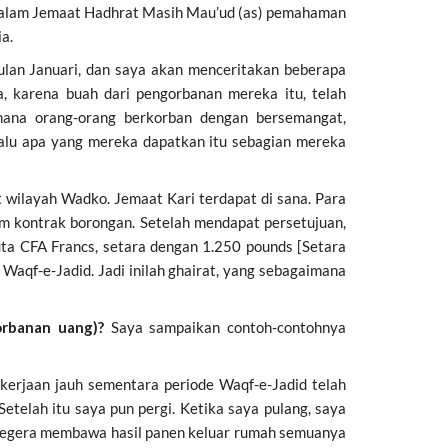
 kedalam Jemaat Hadhrat Masih Mau’ud (as) pemahaman
a.
bulan Januari, dan saya akan menceritakan beberapa
, karena buah dari pengorbanan mereka itu, telah
ana orang-orang berkorban dengan bersemangat,
lalu apa yang mereka dapatkan itu sebagian mereka
 wilayah Wadko. Jemaat Kari terdapat di sana. Para
em kontrak borongan. Setelah mendapat persetujuan,
uta CFA Francs, setara dengan 1.250 pounds [Setara
aqf-e-Jadid. Jadi inilah ghairat, yang sebagaimana
orbanan uang)?
Saya sampaikan contoh-contohnya
erjaan jauh sementara periode Waqf-e-Jadid telah
telah itu saya pun pergi. Ketika saya pulang, saya
 segera membawa hasil panen keluar rumah semuanya