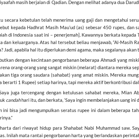
iyaafah masih berjalan di Qadian. Dengan melihat adanya dua Darudh
itu secara kebetulan telah menerima uang gaji dan mengetahui se
ebut kepada Hadhrat Masih Mau’ud (as) sebesar 450 rupes, dan sa
upiah di Indonesia saat ini – penerjemah]. Kawannya berkata kepada 
a dan keluarganya. Atas hal tersebut beliau menjawab, “Al-Masi
 Jadi, apabila hal itu diperlukan demi agama, maka segalanya akan 
butkan dengan kecintaan pengorbanan beberapa Ahmadi yang miskin.
arena orang-orang yang sangat miskin (melarat) diantara mereka sep
pakan tiga orang saudara (sahabat) yang amat miskin. Mereka mungk
 berarti 1 Rupee) setiap harinya, tapi mereka aktif berkontribusi d
“Saya juga tercengang dengan ketulusan sahabat mereka, Mian Abd
tuk
candah
hari itu, dan berkata, ‘Saya ingin membelanjakan uang ini di 
n ini bisa jadi mengumpulkan seratus rupee ini dalam beberapa t
rinya.”
 harta dari riwayat hidup para Shahabat Nabi Muhammad saw. Say
. Inilah mata rantai pengorbanan harta yang berlandaskan perintah 