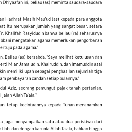
 Dhiyaafah ini, beliau (as) meminta saudara-saudara
ruan Hadhrat Masih Mau’ud (as) kepada para anggota
at itu merupakan jumlah yang sangat besar, setara
Tn. Khalifah Rasyidudin bahwa beliau (ra) seharusnya
h Rabbani mengatakan agama memerlukan pengorbanan
tertuju pada agama.”
 Beliau (as) bersabda, “Saya melihat ketulusan dan
erti Mian Jamaludin, Khairuddin, dan Imamuddin asal
in memiliki upah sebagai penghasilan sejumlah tiga
alam pembayaran candah setiap bulannya.”
ul Aziz, seorang pemungut pajak tanah pertanian.
jalan Allah Ta’ala.’”
ahun, tetapi kecintaannya kepada Tuhan menanamkan
a juga menyampaikan satu atau dua peristiwa dari
Ilahi dan dengan karunia Allah Ta’ala, bahkan hingga