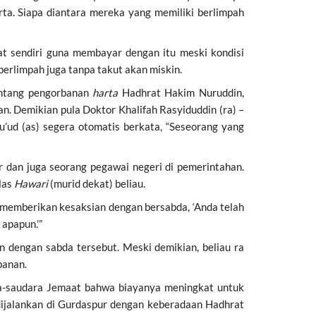
ta. Siapa diantara mereka yang memiliki berlimpah
at sendiri guna membayar dengan itu meski kondisi
erlimpah juga tanpa takut akan miskin.
tentang pengorbanan
harta
Hadhrat Hakim Nuruddin,
n. Demikian pula Doktor Khalifah Rasyiduddin (ra) –
’ud (as) segera otomatis berkata, “Seseorang yang
r dan juga seorang pegawai negeri di pemerintahan.
las
Hawari
(murid dekat) beliau.
 memberikan kesaksian dengan bersabda, ‘Anda telah
apapun.’”
 dengan sabda tersebut. Meski demikian, beliau ra
banan.
ra-saudara Jemaat bahwa biayanya meningkat untuk
ijalankan di Gurdaspur dengan keberadaan Hadhrat