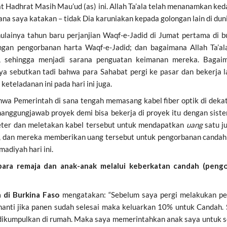
aat Hadhrat Masih Mau’ud (as) ini. Allah Ta’ala telah menanamkan
a saya katakan – tidak Dia karuniakan kepada golongan lain di duni
ulainya tahun baru perjanjian Waqf-e-Jadid di Jumat pertama di 
gan pengorbanan harta Waqf-e-Jadid; dan bagaimana Allah Ta’ala
, sehingga menjadi sarana penguatan keimanan mereka. Bagaim
a sebutkan tadi bahwa para Sahabat pergi ke pasar dan bekerja 
eteladanan ini pada hari ini juga.
wa Pemerintah di sana tengah memasang kabel fiber optik di dekat
anggungjawab proyek demi bisa bekerja di proyek itu dengan sist
ter dan meletakan kabel tersebut untuk mendapatkan
uang
satu j
 dan mereka memberikan uang tersebut untuk pengorbanan candah W
madiyah hari ini.
para remaja dan anak-anak melalui keberkatan candah (peng
 di Burkina Faso
mengatakan: “Sebelum saya pergi melakukan pek
anti jika panen sudah selesai maka keluarkan 10% untuk Candah. Se
h dikumpulkan di rumah. Maka saya memerintahkan anak saya untuk