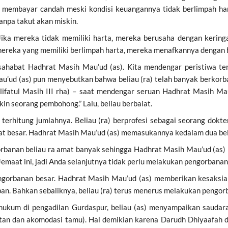
 membayar candah meski kondisi keuangannya tidak berlimpah har
anpa takut akan miskin.
ika mereka tidak memiliki harta, mereka berusaha dengan kering
mereka yang memiliki berlimpah harta, mereka menafkannya dengan b
ra sahabat Hadhrat Masih Mau’ud (as). Kita mendengar peristiwa 
au’ud (as) pun menyebutkan bahwa beliau (ra) telah banyak berkorba
ifatul Masih III rha) – saat mendengar seruan Hadhrat Masih Mau
n seorang pembohong.” Lalu, beliau berbaiat.
erhitung jumlahnya. Beliau (ra) berprofesi sebagai seorang dokte
mat besar. Hadhrat Masih Mau’ud (as) memasukannya kedalam dua be
gorbanan beliau ra amat banyak sehingga Hadhrat Masih Mau’ud (as)
aat ini, jadi Anda selanjutnya tidak perlu melakukan pengorbanan 
ngorbanan besar. Hadhrat Masih Mau’ud (as) memberikan kesaksian
an. Bahkan sebaliknya, beliau (ra) terus menerus melakukan pengor
 hukum di pengadilan Gurdaspur, beliau (as) menyampaikan sauda
tan dan akomodasi tamu). Hal demikian karena Darudh Dhiyaafah d