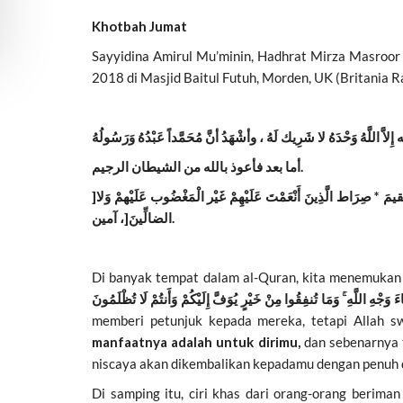
Khotbah Jumat
2018 di Masjid Baitul Futuh, Morden, UK (Britania R
أما بعد فأعوذ بالله من الشيطان الرجيم.
]بسْمِ الله الرَّحْمَن الرَّحيم * الْحَمْدُ لله رَبِّ الْعَالَمينَ * الرَّحْمَن الرَّحيم * مَالك يَوْم الدِّين * إيَّاكَ نَعْبُدُ وَإيَّاكَ نَسْتَعينُ * اهْدنَا الصِّرَاطَ الْمُسْتَقيمَ * صِرَاط الَّذِينَ أَنْعَمْتَ عَلَيْهِمْ غَيْر الْمَغْضُوب عَلَيْهمْ وَلا
الضالِّينَ[، آمين.
Di banyak tempat dalam al-Quran, kita menemukan b
memberi petunjuk kepada mereka, tetapi Allah s
manfaatnya adalah untuk dirimu,
dan sebenarnya 
niscaya akan dikembalikan kepadamu dengan penuh d
Di samping itu, ciri khas dari orang-orang berim