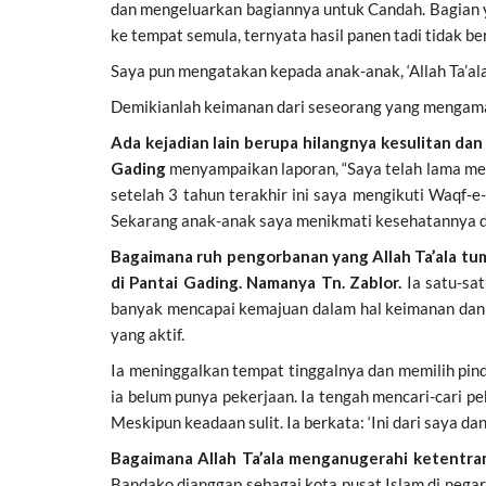
dan mengeluarkan bagiannya untuk Candah. Bagian y
ke tempat semula, ternyata hasil panen tadi tidak be
Saya pun mengatakan kepada anak-anak, ‘Allah Ta’al
Demikianlah keimanan dari seseorang yang mengamalk
Ada kejadian lain berupa hilangnya kesulitan d
Gading
menyampaikan laporan, “Saya telah lama men
setelah 3 tahun terakhir ini saya mengikuti Waqf-e
Sekarang anak-anak saya menikmati kesehatannya da
Bagaimana ruh pengorbanan yang Allah Ta’ala tum
di Pantai Gading. Namanya Tn. Zablor.
Ia satu-sa
banyak mencapai kemajuan dalam hal keimanan dan ke
yang aktif.
Ia meninggalkan tempat tinggalnya dan memilih pind
ia belum punya pekerjaan. Ia tengah mencari-cari 
Meskipun keadaan sulit. Ia berkata: ‘Ini dari saya d
Bagaimana Allah Ta’ala menganugerahi ketentra
Bandako dianggap sebagai kota pusat Islam di negar