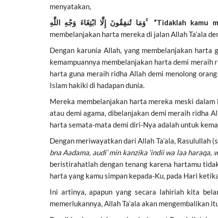
menyatakan,
وَمَا تُنفِقُونَ إِلَّا ابْتِغَاءَ وَجْهِ اللَّهِ ۚ
“Tidaklah kamu m
membelanjakan harta mereka di jalan Allah Ta’ala de
Dengan karunia Allah, yang membelanjakan harta gu
kemampuannya membelanjakan harta demi meraih ri
harta guna meraih ridha Allah demi menolong oran
Islam hakiki di hadapan dunia.
Mereka membelanjakan harta mereka meski dalam kea
atau demi agama, dibelanjakan demi meraih ridha Al
harta semata-mata demi diri-Nya adalah untuk kem
Dengan meriwayatkan dari Allah Ta’ala, Rasulullah (
bna Aadama, audi’ min kanzika ‘indii wa laa haraqa, w
beristirahatlah dengan tenang karena hartamu tidak
harta yang kamu simpan kepada-Ku, pada Hari keti
Ini artinya, apapun yang secara lahiriah kita bel
memerlukannya, Allah Ta’ala akan mengembalikan it