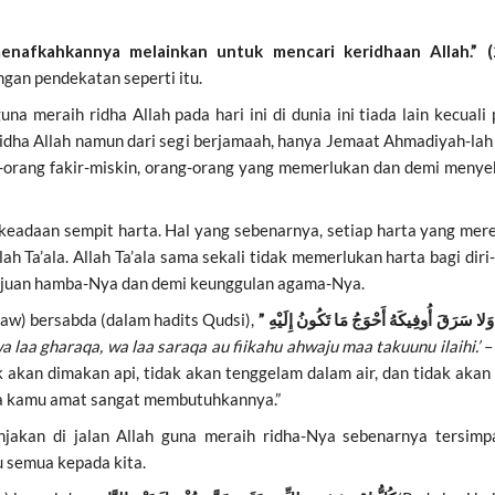
enafkahkannya melainkan untuk mencari keridhaan Allah.” 
ngan pendekatan seperti itu.
na meraih ridha Allah pada hari ini di dunia ini tiada lain kecua
dha Allah namun dari segi berjamaah, hanya Jemaat Ahmadiyah-lah
g-orang fakir-miskin, orang-orang yang memerlukan dan demi meny
daan sempit harta. Hal yang sebenarnya, setiap harta yang merek
lah Ta’ala. Allah Ta’ala sama sekali tidak memerlukan harta bagi di
ajuan hamba-Nya dan demi keunggulan agama-Nya.
saw) bersabda (dalam hadits Qudsi),
a laa gharaqa, wa laa saraqa au fiikahu ahwaju maa takuunu ilaihi.’ 
 akan dimakan api, tidak akan tenggelam dalam air, dan tidak aka
ka kamu amat sangat membutuhkannya.”
anjakan di jalan Allah guna meraih ridha-Nya sebenarnya tersimp
u semua kepada kita.