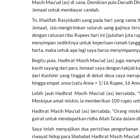
Masih Mau’ud (as) di sana. Demikian pula Darudh Dh
Jemaat untuk membayar candah.
Tn. Khalifah Rasyidudin yang pada hari yang sama 
Jemaat,
lalu
mengirimkan seluruh uang gajinya ters
dengan ratusan ribu Rupees hari ini [puluhan juta r
menyimpan sedikitnya untuk keperluan rumah tangg
harta, maka untuk apa lagi saya harus menyimpannya?
Begitu pula, Hadhrat Masih Mau’ud (as) juga menye
kasih sayang dari para Jemaat saya dengan takjub k
dari Kashmir yang tinggal di dekat desa saya meru
hingga empat
anna
(satu Anna = 1/16 Rupee, 16 Anna
Lebih jauh Hadhrat Masih Mau’ud (as) bersabda, 
Meskipun amat miskin, ia memberikan 100 rupes un
Hadhrat Masih Mau’ud (as) bersabda, “Orang miski
gairat untuk mendapatkan ridha Allah Ta’ala dalam di
Saya telah menyajikan dua peristiwa pengorbanan
riwayat hidup para Shahabat Hadhrat Masih Mau’ud as