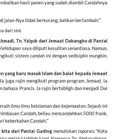
embalikan hasil panen yang sudah diambil Candahnya
i jalan-Nya tidak berkurang, bahkan bertambah.’”
 dari sini.
hmadi, Tn. Ya’qub dari Jemaat Dabangko di Pantai
hidupan saya diliputi kesulitan senantiasa. Namun,
gikuti sistem candah ini dengan sedisiplin mungkin.
en yang baru masuk Islam dan baiat kepada Jemaat
Ia juga rajin mengikuti program-program Jemaat. Ia
bahasa Prancis. Ia rajin bertabligh dan menjadi Dai
raih ilmu-ilmu keislaman dan kejemaatan. Sejauh ini
a himbauan Candah, beliau mencandahkan 5000 frank.
ari keberkahan Candah.’”
kita dari Pantai Gading
menuliskan laporan, “Kota
sana melalui tabligh kami. Namanya Tn. Abdurrahman.