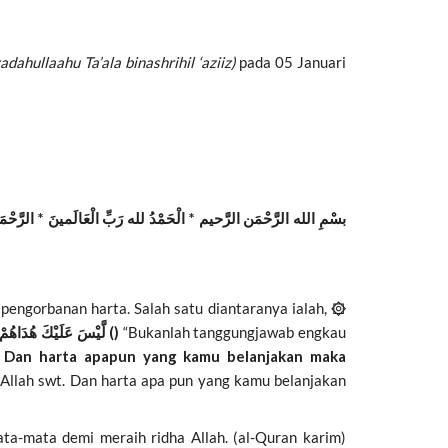
adahullaahu Ta’ala binashrihil ‘aziiz)
pada 05 Januari
pengorbanan harta. Salah satu diantaranya ialah,
۞
لَّيْسَ عَلَيْكَ هُدَاهُمْ وَلَٰكِنَّ اللَّهَ يَهْدِي مَن يَشَاءُ ۗ وَمَا تُنفِقُوا مِنْ خَيْرٍ فَلِأَنفُسِكُمْ ۚ وَمَا تُنفِقُونَ إِلَّا ابْتِغَاءَ وَجْهِ اللَّهِ ۚ وَمَا تُنفِقُوا مِنْ خَيْرٍ يُوَفَّ إِلَيْكُمْ وَأَنتُمْ لَا تُظْلَمُونَ ()
“Bukanlah tanggungjawab engkau
.
Dan harta apapun yang kamu belanjakan maka
llah swt. Dan harta apa pun yang kamu belanjakan
ta-mata demi meraih ridha Allah. (al-Quran karim)