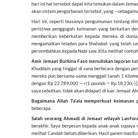
hari ini hal tersebut dapat kita temukan dalam Jem
akan sistem pengorbanan tersebut, yang – sebagaiman
Hari ini, seperti biasanya pengumuman tentang dim
peristiwa penggugah keimanan yang berkaitan den
memberikan keberkatan kepada mereka di dunia
mengamalkan teladan para Shahabat yang telah say
persembahkan kepada Nabi saw. Kita melihat contoh k
Amir Jemaat Burkina Faso menuliskan laporan
bah
Khuddam yang tinggal di sana berbicara dengan pen
mereka pun bersama-sama menggali tanah 1 kilome
dengan Rp 22.789.000 —>(1 pounds = Rp 18.230,-)],
saya sebutkan, tidak akan didapati di luar Jemaat Ah
Bagaimana Allah Ta’ala memperkuat keimanan 
beberapa.
Salah seorang Ahmadi di Jemaat wilayah Lanfora
berakhir. Saya berpesan kepada anak-anak supaya n
melihat Candah belum diberikan. Hasil panen masi