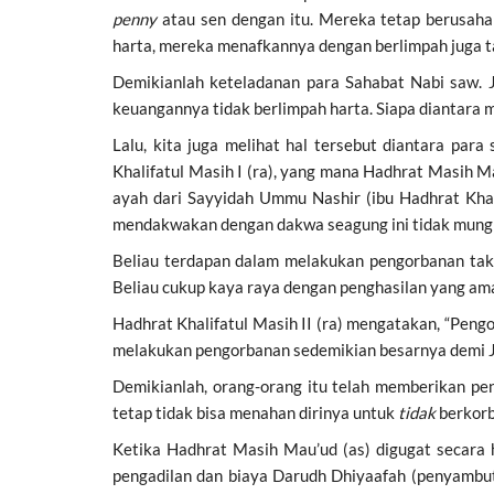
penny
atau sen dengan itu. Mereka tetap berusaha
harta, mereka menafkannya dengan berlimpah juga t
Demikianlah keteladanan para Sahabat Nabi saw. J
keuangannya tidak berlimpah harta. Siapa diantara 
Lalu, kita juga melihat hal tersebut diantara pa
Khalifatul Masih I (ra), yang mana Hadhrat Masih M
ayah dari Sayyidah Ummu Nashir (ibu Hadhrat Khal
mendakwakan dengan dakwa seagung ini tidak mungki
Beliau terdapan dalam melakukan pengorbanan tak t
Beliau cukup kaya raya dengan penghasilan yang a
Hadhrat Khalifatul Masih II (ra) mengatakan, “Pen
melakukan pengorbanan sedemikian besarnya demi Jem
Demikianlah, orang-orang itu telah memberikan pe
tetap tidak bisa menahan dirinya untuk
tidak
berkorb
Ketika Hadhrat Masih Mau’ud (as) digugat secara
pengadilan dan biaya Darudh Dhiyaafah (penyambu