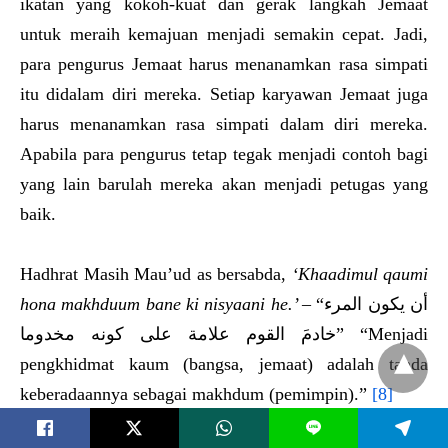
ikatan yang kokoh-kuat dan gerak langkah Jemaat
untuk meraih kemajuan menjadi semakin cepat. Jadi,
para pengurus Jemaat harus menanamkan rasa simpati
itu didalam diri mereka. Setiap karyawan Jemaat juga
harus menanamkan rasa simpati dalam diri mereka.
Apabila para pengurus tetap tegak menjadi contoh bagi
yang lain barulah mereka akan menjadi petugas yang
baik.
Hadhrat Masih Mau’ud as bersabda,
‘Khaadimul qaumi
hona makhduum bane ki nisyaani he.’
– “أن يكون المرء
خادمَ القوم علامة على كونه مخدوما” “Menjadi
pengkhidmat kaum (bangsa, jemaat) adalah tanda
keberadaannya sebagai makhdum (pemimpin).”
[8]
L