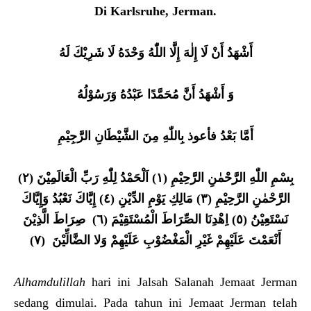
Di Karlsruhe, Jerman.
أَشْهَدُ أَنْ لَا إِلٰهَ إِلَّا اللّٰهُ وَحْدَهُ لَا شَرِيْكَ لَهُ
وَ أَشْهَدُ أَنَّ مُحَمَّدًا عَبْدُهُ وَرَسُوْلُهُ
أَمَّا بَعْدُ فأعوذ بِاللّٰهِ مِنَ الشَّيْطَانِ الرَّجِيْمِ
بِسْمِ اللّٰهِ الرَّحْمٰنِ الرَّحِيْمِ (١) اَلْحَمْدُ لِلّٰهِ رَبِّ الْعَالَمِيْنَ (٢)
الرَّحْمٰنِ الرَّحِيْمِ (٣) مَالِكِ يَوْمِ الدِّيْنِ (٤) إِيَّاكَ نَعْبُدُ وَإِيَّاكَ
نَسْتَعِيْنُ (٥) اِهْدِنَا الصِّرَاطَ الْمُسْتَقِيْمَ (٦) صِرَاطَ الَّذِيْنَ
أَنْعَمْتَ عَلَيْهِمْ غَيْرِ الْمَغْضُوْبِ عَلَيْهِمْ وَلا الضَّالِّيْنَ (٧)
Alhamdulillah
hari ini Jalsah Salanah Jemaat Jerman
sedang dimulai. Pada tahun ini Jemaat Jerman telah