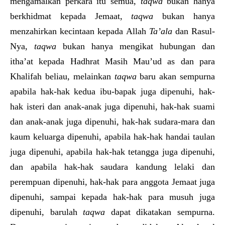
mengamalkan perkara itu semua,
taqwa
bukan hanya
berkhidmat kepada Jemaat,
taqwa
bukan hanya
menzahirkan kecintaan kepada Allah
Ta’ala
dan Rasul-
Nya,
taqwa
bukan hanya mengikat hubungan dan
itha’at kepada Hadhrat Masih Mau’ud as dan para
Khalifah beliau, melainkan
taqwa
baru akan sempurna
apabila hak-hak kedua ibu-bapak juga dipenuhi, hak-
hak isteri dan anak-anak juga dipenuhi, hak-hak suami
dan anak-anak juga dipenuhi, hak-hak sudara-mara dan
kaum keluarga dipenuhi, apabila hak-hak handai taulan
juga dipenuhi, apabila hak-hak tetangga juga dipenuhi,
dan apabila hak-hak saudara kandung lelaki dan
perempuan dipenuhi, hak-hak para anggota Jemaat juga
dipenuhi, sampai kepada hak-hak para musuh juga
dipenuhi, barulah
taqwa
dapat dikatakan sempurna.