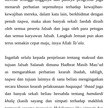
menaruh perhatian sepenuhnya terhadap kewajiban-
kewajiban mereka, dalam kata lain, berkhidmat dengan
penuh
taqwa
, maka akan banyak sekali faedah diraih
oleh semua peserta Jalsah dan juga oleh para petugas
dan semua karyawan Jalsah. Langkah Jemaat pun akan
terus semakin cepat maju, insya Allah
Ta’ala
.
Ingatlah selalu kepada penjelasan tentang maksud dan
tujuan Jalsah Salanah dimana Hadhrat Masih Mau’ud
as mengarahkan perhatian kearah ibadah, tabligh,
taqwa
dan tujuan lainnya di sana beliau mengingatkan
secara khusus kearah pelaksanaan
huquuqul ‘ibaad
juga
dan banyak sekali beliau bersabda tentang
hamdardi
khalq
(kasih sayang dan simpati terhadap makhluk
termasuk sesame manusia). Hakikatnya jika simpati dan