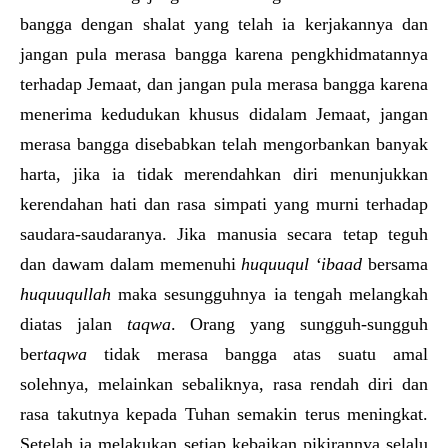
bangga dengan shalat yang telah ia kerjakannya dan
jangan pula merasa bangga karena pengkhidmatannya
terhadap Jemaat, dan jangan pula merasa bangga karena
menerima kedudukan khusus didalam Jemaat, jangan
merasa bangga disebabkan telah mengorbankan banyak
harta, jika ia tidak merendahkan diri menunjukkan
kerendahan hati dan rasa simpati yang murni terhadap
saudara-saudaranya. Jika manusia secara tetap teguh
dan dawam dalam memenuhi
huquuqul ‘ibaad
bersama
huquuqullah
maka sesungguhnya ia tengah melangkah
diatas jalan
taqwa
. Orang yang sungguh-sungguh
ber
taqwa
tidak merasa bangga atas suatu amal
solehnya, melainkan sebaliknya, rasa rendah diri dan
rasa takutnya kepada Tuhan semakin terus meningkat.
Setelah ia melakukan setiap kebaikan pikirannya selalu