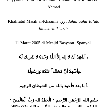
Ahmad
Khalifatul Masih al-Khaamis
ayyadahullaahu Ta’ala
binashrihil ‘aziiz
11 Maret 2005 di Mesjid Basyarat ,Spanyol.
أشْهَدُ أنْ لا إله إِلاَّ اللَّهُ وَحْدَهُ لا شَرِيك لَهُ ،
وأشْهَدُ أنَّ مُحَمَّداً عَبْدُهُ وَرَسُولُهُ
.
أما بعد فأعوذ بالله من الشيطان الرجيم.
بسْمِ الله الرَّحْمَن الرَّحيم * الْحَمْدُ لله رَبِّ الْعَالَمينَ *