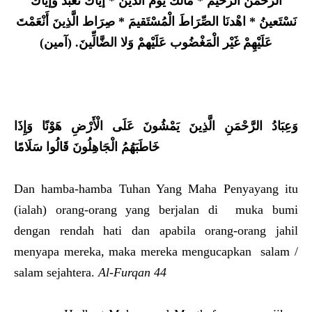
الرَّحْمَن الرَّحيم * مَالك يَوْم الدِّين * إيَّاكَ نَعْبُدُ وَإيَّاكَ
نَسْتَعينُ * اهْدنَا الصِّرَاطَ الْمُسْتَقيمَ * صِرَاط الَّذِينَ أَنْعَمْتَ
عَلَيْهِمْ غَيْر الْمَغْضُوب عَلَيْهمْ وَلا الضَّالِّينَ. (آمين)
وَعِبَادُ الرَّحْمَنِ الَّذِينَ يَمْشُونَ عَلَى الْأَرْضِ هَوْنًا وَإِذَا
خَاطَبَهُمُ الْجَاهِلُونَ قَالُوا سَلَامًا
Dan hamba-hamba Tuhan Yang Maha Penyayang itu
(ialah) orang-orang yang berjalan di muka bumi
dengan rendah hati dan apabila orang-orang jahil
menyapa mereka, maka mereka mengucapkan salam /
salam sejahtera.
Al-Furqan 44