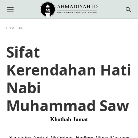
HOMEPAGE
Sifat
Kerendahan Hati
Nabi
Muhammad Saw
Khotbah
Jumat
Sayyidina Amirul Mu’minin, Hadhrat Mirza Masroor