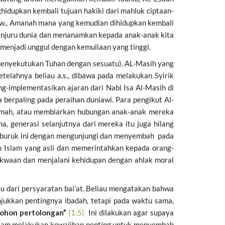
idupkan kembali tujuan hakiki dari mahluk ciptaan-
w., Amanah mana yang kemudian dihidupkan kembali
penjuru dunia dan menanamkan kepada anak-anak kita
menjadi unggul dengan kemuliaan yang tinggi.
(menyekutukan Tuhan dengan sesuatu). AL-Masih yang
telahnya beliau a.s., dibawa pada melakukan Syirik
ng-implementasikan ajaran dari Nabi Isa Al-Masih di
erpaling pada peraihan duniawi. Para pengikut Al-
 lemah, atau membiarkan hubungan anak-anak mereka
a, generasi selanjutnya dari mereka itu juga hilang
 buruk ini dengan mengunjungi dan menyembah pada
 Islam yang asli dan memerintahkan kepada orang-
waan dan menjalani kehidupan dengan ahlak moral
tu dari persyaratan bai’at. Beliau mengatakan bahwa
ukkan pentingnya ibadah, tetapi pada waktu sama,
mohon pertolongan”
(1:5)
Ini dilakukan agar supaya
alam melakukan kewajiban penting untuk menyembah