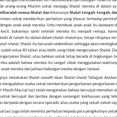
da orang-orang Muslim untuk menjaga Shalat mereka di dalam aya
Peliharalah semua Shalat dan
khususnya
Shalat tengah-tengah, dan
beriman untuk memberikan perhatian yang khusus terhadap perintah
a dengan anak-anak mereka. Untu membuat anak-anak itu dawwam da
ecil, bukannya nanti setelah mereka itu menjadi remaja, kare
ki di rumah itu dalam dalam shalat-shalatnya, tetapi sikapnya ter
alat-shalat. Shalat itu haruslah sedemikian sehingga akan meningka
sudah setua 40 tahun atau lebih, yang tidak mengerjakan Shalat. D
erjakan Shalat, atau bahkan untuk tetap berada di lingkungan Je
ereka adalah bahwa mereka itu sangat sibuk menggunakan waktunya
k-anak mereka dan jalinan hubungan meeka dengan Jamaat.
ya melakukan Shalat nawafil daan Shalat-shalat Tahajjud. Anshar
ita mengadakan usaha untuk memberikan pengorbanan-pengorbanan s
t Masih Mau’ud (as) telah mengatakan bahwa bersujud memohon dan
n untuk bersujud dan berdoa dengan semangat kekhusuan yang lebi
daripada dengan secara sporadic atau usaha yang sekali-sekali saj
(as) juga telah meminta perhatian kepada para pengikutnya untukm