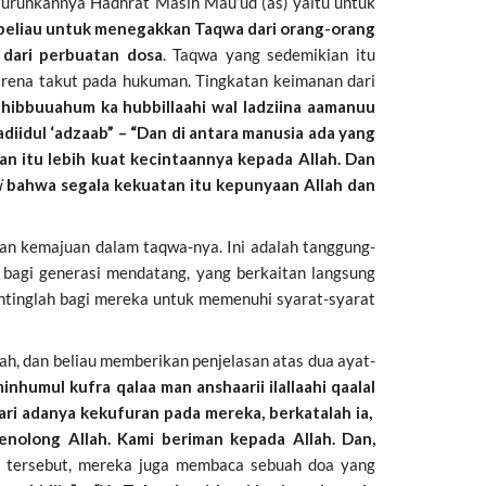
diturunkannya Hadhrat Masih Mau’ud (as) yaitu untuk
beliau untuk menegakkan Taqwa dari orang-orang
dari perbuatan dosa
. Taqwa yang sedemikian itu
arena takut pada hukuman. Tingkatan keimanan dari
hibbuuahum ka hubbillaahi wal ladziina aamanuu
yadiidul ‘adzaab” – “Dan di antara manusia ada yang
an itu lebih kuat kecintaannya kepada Allah. Dan
i
bahwa segala kekuatan itu kepunyaan Allah dan
an kemajuan dalam taqwa-nya. Ini adalah tanggung-
 bagi generasi mendatang, yang berkaitan langsung
entinglah bagi mereka untuk memenuhi syarat-syarat
h, dan beliau memberikan penjelasan atas dua ayat-
inhumul kufra qalaa man anshaarii ilallaahi qaalal
ari adanya kekufuran pada mereka, berkatalah ia,
enolong Allah. Kami beriman kepada Allah. Dan,
 tersebut, mereka juga membaca sebuah doa yang