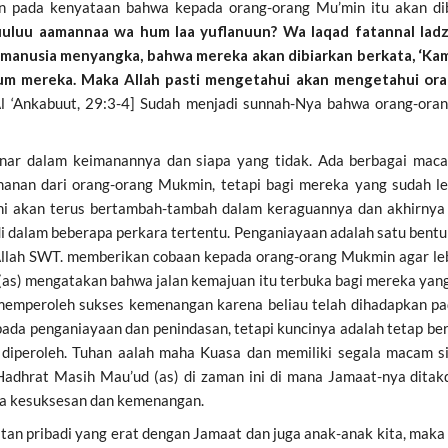
an pada kenyataan bahwa kepada orang-orang Mu’min itu akan dib
uluu aamannaa wa hum laa yuflanuun? Wa laqad fatannal ladziin
h manusia menyangka, bahwa mereka akan dibiarkan berkata, ‘Kami
um mereka. Maka Allah pasti mengetahui akan mengetahui ora
[Al ‘Ankabuut, 29:3-4] Sudah menjadi sunnah-Nya bahwa orang-ora
r dalam keimanannya dan siapa yang tidak. Ada berbagai macam u
nan dari orang-orang Mukmin, tetapi bagi mereka yang sudah le
ni akan terus bertambah-tambah dalam keraguannya dan akhirnya 
 dalam beberapa perkara tertentu. Penganiayaan adalah satu bent
Allah SWT. memberikan cobaan kepada orang-orang Mukmin agar le
as) mengatakan bahwa jalan kemajuan itu terbuka bagi mereka yang
emperoleh sukses kemenangan karena beliau telah dihadapkan pada
ada penganiayaan dan penindasan, tetapi kuncinya adalah tetap be
diperoleh. Tuhan aalah maha Kuasa dan memiliki segala macam s
Hadhrat Masih Mau’ud (as) di zaman ini di mana Jamaat-nya ditak
nda kesuksesan dan kemenangan.
atan pribadi yang erat dengan Jamaat dan juga anak-anak kita, maka 