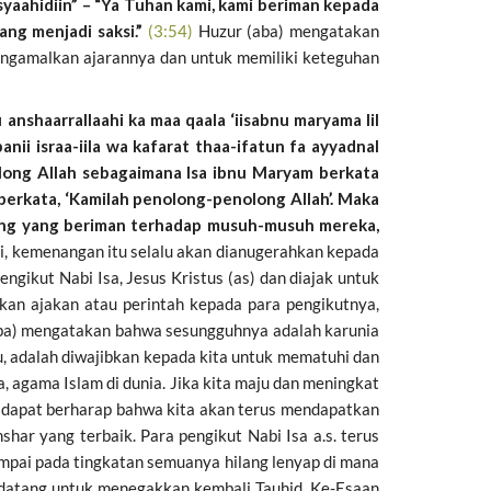
syaahidiin” – “Ya Tuhan kami, kami beriman kepada
ang menjadi saksi.”
(3:54)
Huzur (aba) mengatakan
mengamalkan ajarannya dan untuk memiliki keteguhan
anshaarrallaahi ka maa qaala ‘iisabnu maryama lil
nii israa-iila wa kafarat thaa-ifatun fa ayyadnal
olong Allah sebagaimana Isa ibnu Maryam berkata
 berkata, ‘Kamilah penolong-penolong Allah’. Maka
ng yang beriman terhadap musuh-musuh mereka,
ni, kemenangan itu selalu akan dianugerahkan kepada
ngikut Nabi Isa, Jesus Kristus (as) dan diajak untuk
kan ajakan atau perintah kepada para pengikutnya,
aba) mengatakan bahwa sesungguhnya adalah karunia
, adalah diwajibkan kepada kita untuk mematuhi dan
 agama Islam di dunia. Jika kita maju dan meningkat
an dapat berharap bahwa kita akan terus mendapatkan
nshar yang terbaik. Para pengikut Nabi Isa a.s. terus
ai pada tingkatan semuanya hilang lenyap di mana
) datang untuk menegakkan kembali Tauhid, Ke-Esaan