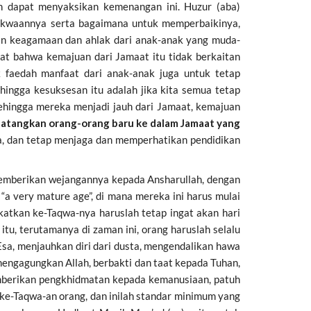
an dapat menyaksikan kemenangan ini. Huzur (aba)
akwaannya serta bagaimana untuk memperbaikinya,
an keagamaan dan ahlak dari anak-anak yang muda-
ngat bahwa kemajuan dari Jamaat itu tidak berkaitan
k faedah manfaat dari anak-anak juga untuk tetap
ngga kesuksesan itu adalah jika kita semua tetap
sehingga mereka menjadi jauh dari Jamaat, kemajuan
ndatangkan orang-orang baru ke dalam Jamaat yang
kita, dan tetap menjaga dan memperhatikan pendidikan
 memberikan wejangannya kepada Ansharullah, dengan
a very mature age”, di mana mereka ini harus mulai
atkan ke-Taqwa-nya haruslah tetap ingat akan hari
u, terutamanya di zaman ini, orang haruslah selalu
Esa, menjauhkan diri dari dusta, mengendalikan hawa
mengagungkan Allah, berbakti dan taat kepada Tuhan,
emberikan pengkhidmatan kepada kemanusiaan, patuh
ke-Taqwa-an orang, dan inilah standar minimum yang