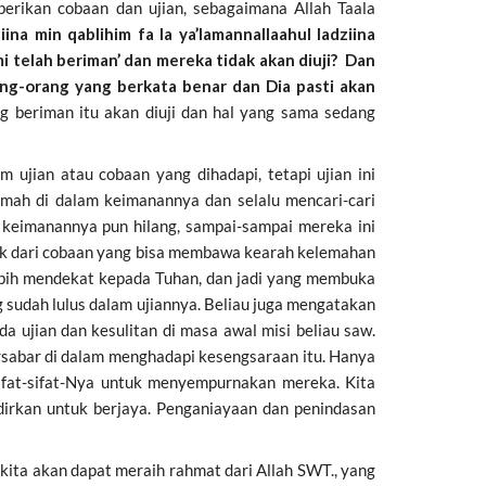
erikan cobaan dan ujian, sebagaimana Allah Taala
a min qablihim fa la ya’lamannallaahul ladziina
 telah beriman’ dan mereka tidak akan diuji? Dan
ng-orang yang berkata benar dan Dia pasti akan
ng beriman itu akan diuji dan hal yang sama sedang
jian atau cobaan yang dihadapi, tetapi ujian ini
mah di dalam keimanannya dan selalu mencari-cari
keimanannya pun hilang, sampai-sampai mereka ini
uk dari cobaan yang bisa membawa kearah kelemahan
bih mendekat kepada Tuhan, dan jadi yang membuka
 sudah lulus dalam ujiannya. Beliau juga mengatakan
 ujian dan kesulitan di masa awal misi beliau saw.
rsabar di dalam menghadapi kesengsaraan itu. Hanya
ifat-sifat-Nya untuk menyempurnakan mereka. Kita
dirkan untuk berjaya. Penganiayaan dan penindasan
kita akan dapat meraih rahmat dari Allah SWT., yang