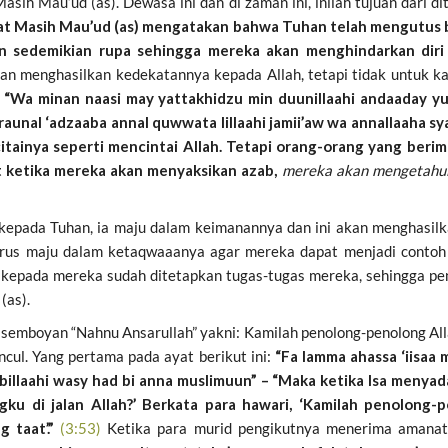
sih Mau’ud (as). Dewasa ini dan di zaman ini, inilah tujuan dari 
t Masih Mau’ud (as) mengatakan bahwa Tuhan telah mengutus 
sedemikian rupa sehingga mereka akan menghindarkan diri 
n menghasilkan kedekatannya kepada Allah, tetapi tidak untuk k
:
“Wa minan naasi may yattakhidzu min duunillaahi andaaday yu
yaraunal ‘adzaaba annal quwwata lillaahi jamii’aw wa annallaaha s
itainya seperti mencintai Allah. Tetapi orang-orang yang berim
t ketika mereka akan menyaksikan azab,
mereka akan mengetahu
kepada Tuhan, ia maju dalam keimanannya dan ini akan menghasilk
terus maju dalam ketaqwaaanya agar mereka dapat menjadi contoh
, kepada mereka sudah ditetapkan tugas-tugas mereka, sehingga p
(as).
emboyan “Nahnu Ansarullah” yakni: Kamilah penolong-penolong Alla
cul. Yang pertama pada ayat berikut ini:
“Fa lamma ahassa ‘iisaa m
llaahi wasy had bi anna muslimuun” – “Maka ketika Isa menyad
ku di jalan Allah?’ Berkata para hawari, ‘Kamilah penolong-p
 taat’.”
(3:53)
Ketika para murid pengikutnya menerima amanat