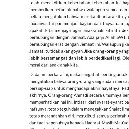
telah menakdirkan keberkahan-keberkahan ini bag
memberikan petunjuk bahwa walaupun semua dan s
beliau mengatakan bahwa mereka di antara kita y
mudanya. Ini pun menjadi bagian dari taqwa dan jug
apakah kita menjaga agar anak-anak kita itu dek
berhubungan dengan Jamaat. Ada janji Allah SWT.
berhubungan erat dengan Jemaat ini. Walaupun jika
Jamaat itu tidak akan goyah.
Jika orang-orang yang
lebih bersemangat dan lebih berdedikasi lagi.
Ole
moral dari anak-anak kita.
Di dalam perkara ini, maka sangatlah penting untu
mengatakan bahwa orang-orang yang sudah mencapai 
bersiap-siap untuk menghadapi akhir hayatnya. Pa
akhirnya. Orang-orang Ahmadi secara umumnya berja
memperhatikan hal ini. Intisari dari syarat-syarat
nafsunya, tetap teguh dalam menegakkan Shalat lima
tetap merendahkan diri, mengikuti semua perintah
dan taat sepenuhnya kepada Hadhrat Masih Mau’ud (