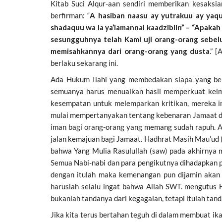
Kitab Suci Alqur-aan sendiri memberikan kesaksi
berfirman: “
A hasiban naasu ay yutrakuu ay yaqu
shadaquu wa la ya’lamannal kaadzibiin” – “Apaka
sesungguhnya telah Kami uji orang-orang sebel
memisahkannya dari orang-orang yang dusta
.” 
berlaku sekarang ini.
Ada Hukum Ilahi yang membedakan siapa yang bena
semuanya harus menuaikan hasil memperkuat keima
kesempatan untuk melemparkan kritikan, mereka i
mulai mempertanyakan tentang kebenaran Jamaat di
iman bagi orang-orang yang memang sudah rapuh. 
jalan kemajuan bagi Jamaat. Hadhrat Masih Mau’ud (
bahwa Yang Mulia Rasulullah (saw) pada akhirnya m
Semua Nabi-nabi dan para pengikutnya dihadapkan p
dengan itulah maka kemenangan pun dijamin akan 
haruslah selalu ingat bahwa Allah SWT. mengutus 
bukanlah tandanya dari kegagalan, tetapi itulah ta
Jika kita terus bertahan teguh di dalam membuat ik