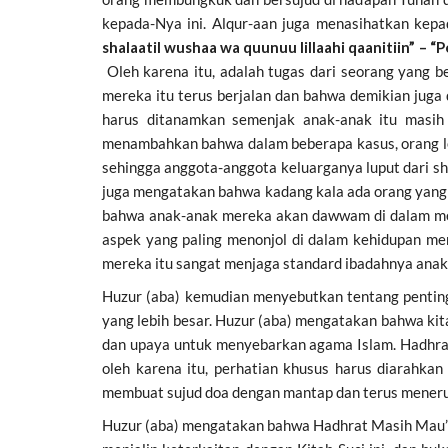
kepada-Nya ini. Alqur-aan juga menasihatkan kepa
shalaatil wushaa wa quunuu lillaahi qaanitiin” – “
Oleh karena itu, adalah tugas dari seorang yang 
mereka itu terus berjalan dan bahwa demikian jug
harus ditanamkan semenjak anak-anak itu masih k
menambahkan bahwa dalam beberapa kasus, orang lela
sehingga anggota-anggota keluarganya luput dari sh
juga mengatakan bahwa kadang kala ada orang yang 
bahwa anak-anak mereka akan dawwam di dalam meng
aspek yang paling menonjol di dalam kehidupan m
mereka itu sangat menjaga standard ibadahnya ana
Huzur (aba) kemudian menyebutkan tentang pentingn
yang lebih besar. Huzur (aba) mengatakan bahwa k
dan upaya untuk menyebarkan agama Islam. Hadhra
oleh karena itu, perhatian khusus harus diarahka
membuat sujud doa dengan mantap dan terus menerus 
Huzur (aba) mengatakan bahwa Hadhrat Masih Mau’ud 