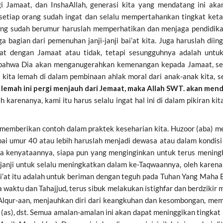
i Jamaat, dan InshaAllah, generasi kita yang mendatang ini ak
etiap orang sudah ingat dan selalu mempertahankan tingkat ket
ang sudah berumur haruslah memperhatikan dan menjaga pendidik
a bagian dari pemenuhan janji-janji bai’at kita. Juga haruslah dii
at dengan Jamaat atau tidak, tetapi sesungguhnya adalah untu
 bahwa Dia akan menganugerahkan kemenangan kepada Jamaat, sehi
 kita lemah di dalam pembinaan ahlak moral dari anak-anak kita, 
 lemah ini pergi menjauh dari Jemaat, maka Allah SWT. akan me
h karenanya, kami itu harus selalu ingat hal ini di dalam pikiran 
k memberikan contoh dalam praktek keseharian kita. Huzoor (aba)
umur 40 atau lebih haruslah menjadi dewasa atau dalam kondisi “
da kenyataannya, siapa pun yang menginginkan untuk terus meningk
nji untuk selalu meningkatkan dalam ke-Taqwaannya, oleh karena it
 bai’at itu adalah untuk beriman dengan teguh pada Tuhan Yang Maha 
 waktu dan Tahajjud, terus sibuk melakukan istighfar dan berdzikir 
 Alqur-aan, menjauhkan diri dari keangkuhan dan kesombongan, m
as), dst. Semua amalan-amalan ini akan dapat meninggikan tingkat 