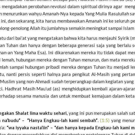
 mengadakan perobahan revolusi dalam spiritual dirinya agar mengh
an menurunkan wahyu Amanah-Nya kepada Yang Mulia Rasulullah sa
r ini, dan sekarang, kita harus membawakan Amanah ini ke seluruh 
long-penolong Allah itu jumlahnya semakin meningkat sampai Islam 
atu dari bai’at yang mengatakan bahwa kita harus menjauhi Syirik 
n Tuhan dan hanya dengan beberapa generasi saja yang berlalu se
han-an Yang Maha Esa). Ini dikarenakan mereka itu tidak dapat me
lemah, hubungan mereka dengan Tuhan menurun, dan mata mereka b
ganlah sampai hubungan pribadi mereka dengan Tuhan itu menjadi
u, nanti persis seperti halnya para pengikut Al-Masih yang pertam
 Muslim yang non-Ahmadi sudah terperangkap dalam kegiatan yang
i. Hadhrat Masih Mau’ud (as) menghidupkan kembali ajaran-ajaran
erhadap sesama manusia dan untuk membuat kemajuan dalam ketak
gakan Shalat lima waktu sehari,
yang ini pun merupakan salah sa
a na’budu” –
“Hanya Engkau-lah kami sembah”
.
(1:5)
yang menunj
o’a:
“wa iyyaka nasta’iin” – “dan hanya kepada Engkau-lah kami 
dan dengan merendahkan diri memohonkan pertolongan Tuhan di d