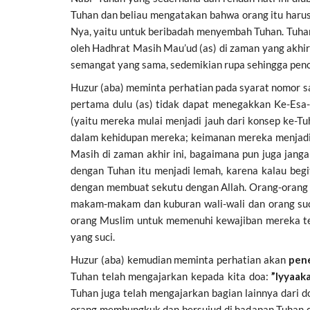
Tuhan dan beliau mengatakan bahwa orang itu harus
Nya, yaitu untuk beribadah menyembah Tuhan. Tuh
oleh Hadhrat Masih Mau’ud (as) di zaman yang akhi
semangat yang sama, sedemikian rupa sehingga peno
Huzur (aba) meminta perhatian pada syarat nomor s
pertama dulu (as) tidak dapat menegakkan Ke-Esa-a
(yaitu mereka mulai menjadi jauh dari konsep ke-Tu
dalam kehidupan mereka; keimanan mereka menjadi 
Masih di zaman akhir ini, bagaimana pun juga jan
dengan Tuhan itu menjadi lemah, karena kalau begit
dengan membuat sekutu dengan Allah. Orang-orang
makam-makam dan kuburan wali-wali dan orang suc
orang Muslim untuk memenuhi kewajiban mereka t
yang suci.
Huzur (aba) kemudian meminta perhatian akan
pene
Tuhan telah mengajarkan kepada kita doa:
”Iyyaak
Tuhan juga telah mengajarkan bagian lainnya dari d
orang membungkuk dan bersujud di hadapan Tuhan 