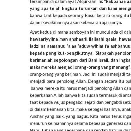
tersimpan di dalam ayat Alqur-aan ini:
“Rabbanaa aa
yang apa telah Engkau turunkan dan kami mengik
bahwa taat kepada seorang Rasul berarti orang itu
dalam keyakinannya akan kebenaran ajarannya.
Ayat kedua di mana semboyan ini muncul ada di dal
hawaariyyiina man anshaarii ilallaahi qaalal haw
ladziina aamanuu ‘alaa ‘aduw wihim fa ashbahuu
kepada pengikut-pengikutnya, ‘Siapakah penolo
berimanlah segolongan dari Bani Israil, dan ingk
maka mereka menjadi orang-orang yang menang”.
orang-orang yang beriman. Jadi ini sudah menjadi ta
menjadi para penolong Allah. Dengan secara itu p
bahwa mereka itu harus menjadi penolong Allah da
keberkahan Allah bahwa kita sudah termasuk di ant
taat kepada wujud pengabdi sejati dan pengabdi set
di dalam keimanan kita, maka sebagai hasilnya, ana
Anshar yang baik, yang bagus. Kita harus terus ingat
menurun keimanannya selama bebeapa generasi dan
Nabi Tuhan yang sederhana dan rendah hati ini diu