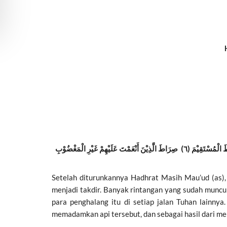
بِسْمِ اللّٰهِ الرَّحْمٰنِ الرَّحِيْمِ (١) اَلْحَمْدُ لِلّٰهِ رَبِّ الْعَالَمِيْنَ (٢) الرَّحْمٰنِ الرَّحِيْمِ (٣) مَالِكِ يَوْمِ الدِّيْنِ (٤) إِيَّاكَ نَعْبُدُ وَإِيَّاكَ نَسْتَعِيْنُ (٥) اِهْدِنَا الصِّرَاطَ الْمُسْتَقِيْمَ (٦) صِرَاطَ الَّذِيْنَ أَنْعَمْتَ عَلَيْهِمْ غَيْرِ الْمَغْضُوْبِ
Setelah diturunkannya Hadhrat Masih Mau’ud (as)
menjadi takdir. Banyak rintangan yang sudah muncul
para penghalang itu di setiap jalan Tuhan lainn
memadamkan api tersebut, dan sebagai hasil dari m