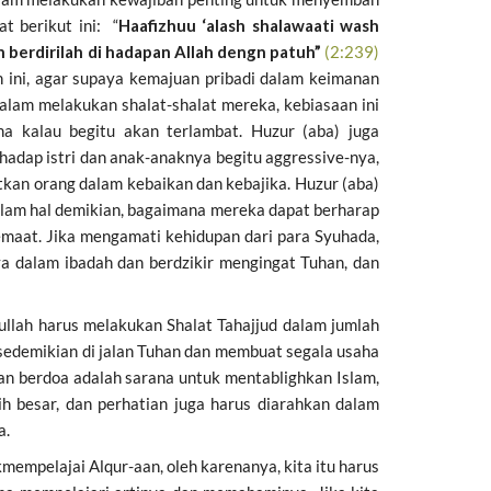
t berikut ini: “
Haafizhuu ‘alash shalawaati wash
 berdirilah di hadapan Allah dengn patuh”
(2:239)
 ini, agar supaya kemajuan pribadi dalam keimanan
lam melakukan shalat-shalat mereka, kebiasaan ini
na kalau begitu akan terlambat. Huzur (aba) juga
hadap istri dan anak-anaknya begitu aggressive-nya,
tkan orang dalam kebaikan dan kebajika. Huzur (aba)
alam hal demikian, bagaimana mereka dapat berharap
maat. Jika mengamati kehidupan dari para Syuhada,
 dalam ibadah dan berdzikir mengingat Tuhan, dan
ullah harus melakukan Shalat Tahajjud dalam jumlah
edemikian di jalan Tuhan dan membuat segala usaha
 berdoa adalah sarana untuk mentablighkan Islam,
h besar, dan perhatian juga harus diarahkan dalam
a.
empelajai Alqur-aan, oleh karenanya, kita itu harus