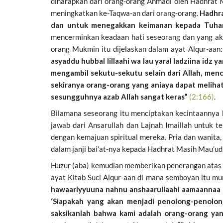
diharapkan dari orang-orang Ahmadi oleh Hadhrat Ma
meningkatkan ke-Taqwa-an dari orang-orang.
Hadhra
dan untuk menegakkan keimanan kepada Tuhan 
mencerminkan keadaan hati seseorang dan yang aka
orang Mukmin itu dijelaskan dalam ayat Alqur-aan
asyaddu hubbal lillaahi wa lau yaral ladziina idz 
mengambil sekutu-sekutu selain dari Allah, menc
sekiranya orang-orang yang aniaya dapat meliha
sesungguhnya azab Allah sangat keras”
(2:166)
.
Bilamana seseorang itu menciptakan kecintaannya 
jawab dari Ansarullah dan Lajnah Imaillah untuk 
dengan kemajuan spiritual mereka. Pria dan wanita
dalam janji bai’at-nya kepada Hadhrat Masih Mau’ud 
Huzur (aba) kemudian memberikan penerangan atas s
ayat Kitab Suci Alqur-aan di mana semboyan itu mun
hawaariyyuuna nahnu anshaarullaahi aamaannaa bi
‘Siapakah yang akan menjadi penolong-penolong
saksikanlah bahwa kami adalah orang-orang yang